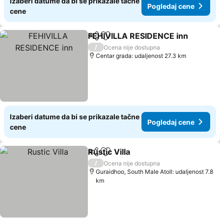
Izaberi datume da bi se prikazale tačne
Pogledaj cene
cene
FEHIVILLA RESIDENCE inn
Deli
Dodati u favorite
/
Ocena nije dostupna
Centar grada: udaljenost 27.3 km
Izaberi datume da bi se prikazale tačne
Pogledaj cene
cene
Rustic Villa
Deli
Dodati u favorite
/
Ocena nije dostupna
Guraidhoo, South Male Atoll: udaljenost 7.8
km