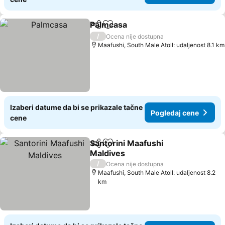
Palmcasa
Deli
Dodati u favorite
/
Ocena nije dostupna
Maafushi, South Male Atoll: udaljenost 8.1 km
Izaberi datume da bi se prikazale tačne
Pogledaj cene
cene
Santorini Maafushi
Deli
Dodati u favorite
Maldives
/
Ocena nije dostupna
Maafushi, South Male Atoll: udaljenost 8.2
km