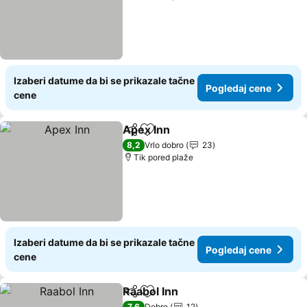
Izaberi datume da bi se prikazale tačne
Pogledaj cene
cene
Apex Inn
Deli
Dodati u favorite
8,2
Vrlo dobro
23
Tik pored plaže
Izaberi datume da bi se prikazale tačne
Pogledaj cene
cene
Raabol Inn
Deli
Dodati u favorite
7,6
Dobro
12