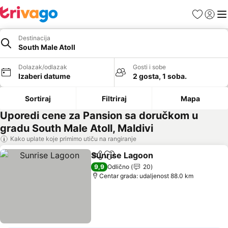
Favoriti
Prijavi
Men
Destinacija
South Male Atoll
Dolazak/odlazak
Gosti i sobe
Izaberi datume
2 gosta, 1 soba.
Sortiraj
Filtriraj
Mapa
Uporedi cene za Pansion sa doručkom u
gradu South Male Atoll, Maldivi
Kako uplate koje primimo utiču na rangiranje
Sunrise Lagoon
Deli
Dodati u favorite
9,9
Odlično
20
Centar grada: udaljenost 88.0 km