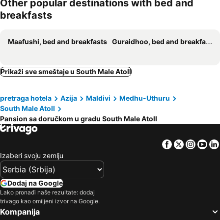
Other popular destinations with bed and
breakfasts
Maafushi, bed and breakfasts
Guraidhoo, bed and breakfasts
Prikaži sve smeštaje u South Male Atoll
pretraga hotela
Azija
Maldivi
Medhu-Uthuru
South Male Atoll
Pansion sa doručkom u gradu South Male Atoll
Facebook
Twitter
Insta
Yo
Izaberi svoju zemlju
Dodaj na Google
Lako pronađi naše rezultate: dodaj
trivago kao omiljeni izvor na Google.
Kompanija