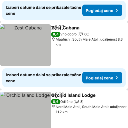
Izaberi datume da bi se prikazale tačne
Pogledaj cene
cene
Zest Cabana
Deli
Dodati u favorite
8,4
Vrlo dobro
66
Maafushi, South Male Atoll: udaljenost 8.3
km
Izaberi datume da bi se prikazale tačne
Pogledaj cene
cene
Orchid Island Lodge
Deli
Dodati u favorite
8,6
Odlično
8
Nord Male Atoll, South Male Atoll: udaljenost
11.2 km