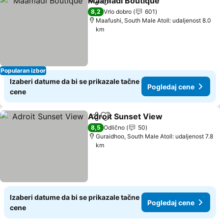
Maamadi Boutique
Deli
Dodati u favorite
8,2
Vrlo dobro
601
Maafushi, South Male Atoll: udaljenost 8.0
km
Popularan izbor
Izaberi datume da bi se prikazale tačne
Pogledaj cene
cene
Adroit Sunset View
Deli
Dodati u favorite
8,5
Odlično
50
Guraidhoo, South Male Atoll: udaljenost 7.8
km
Izaberi datume da bi se prikazale tačne
Pogledaj cene
cene