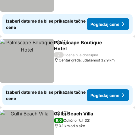
Izaberi datume da bi se prikazale tačne
Pogledaj cene
cene
Palmscape Boutique
Deli
Dodati u favorite
Hotel
/
Ocena nije dostupna
Centar grada: udaljenost 32.9 km
Izaberi datume da bi se prikazale tačne
Pogledaj cene
cene
Gulhi Beach Villa
Deli
Dodati u favorite
9,0
Odlično
32
0.1 km od plaže