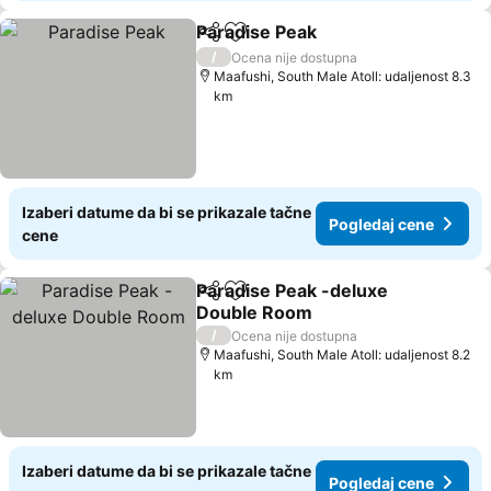
Paradise Peak
Deli
Dodati u favorite
/
Ocena nije dostupna
Maafushi, South Male Atoll: udaljenost 8.3
km
Izaberi datume da bi se prikazale tačne
Pogledaj cene
cene
Paradise Peak -deluxe
Deli
Dodati u favorite
Double Room
/
Ocena nije dostupna
Maafushi, South Male Atoll: udaljenost 8.2
km
Izaberi datume da bi se prikazale tačne
Pogledaj cene