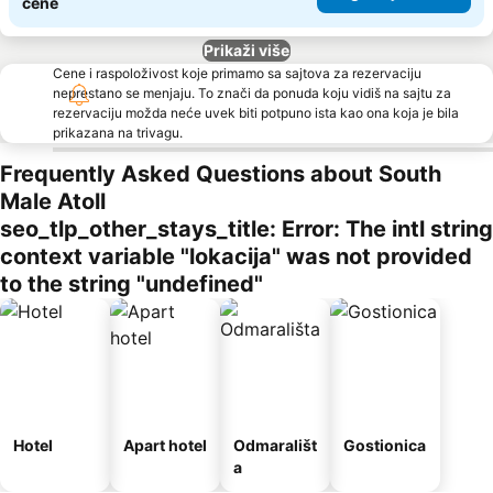
cene
Prikaži više
Cene i raspoloživost koje primamo sa sajtova za rezervaciju
neprestano se menjaju. To znači da ponuda koju vidiš na sajtu za
rezervaciju možda neće uvek biti potpuno ista kao ona koja je bila
prikazana na trivagu.
Frequently Asked Questions about South
Male Atoll
seo_tlp_other_stays_title: Error: The intl string
context variable "lokacija" was not provided
to the string "undefined"
Hotel
Apart hotel
Odmarališt
Gostionica
a