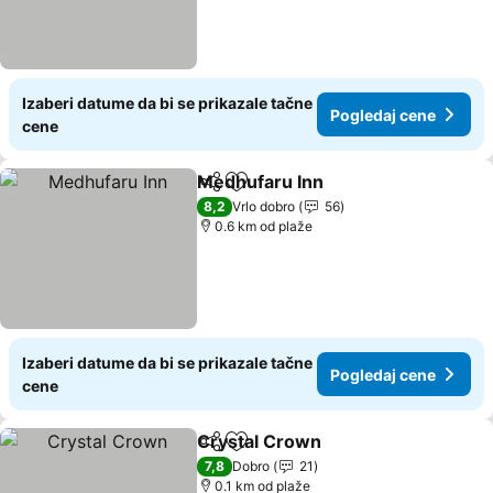
Izaberi datume da bi se prikazale tačne
Pogledaj cene
cene
Medhufaru Inn
Deli
Dodati u favorite
8,2
Vrlo dobro
56
0.6 km od plaže
Izaberi datume da bi se prikazale tačne
Pogledaj cene
cene
Crystal Crown
Deli
Dodati u favorite
7,8
Dobro
21
0.1 km od plaže