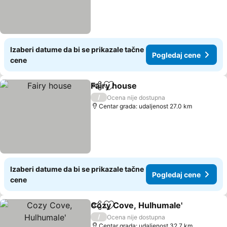
Izaberi datume da bi se prikazale tačne
Pogledaj cene
cene
Fairy house
Deli
Dodati u favorite
/
Ocena nije dostupna
Centar grada: udaljenost 27.0 km
Izaberi datume da bi se prikazale tačne
Pogledaj cene
cene
Cozy Cove, Hulhumale'
Deli
Dodati u favorite
/
Ocena nije dostupna
Centar grada: udaljenost 32.7 km