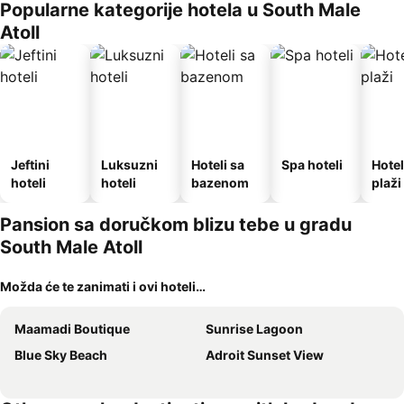
Popularne kategorije hotela u South Male
Atoll
Jeftini
Luksuzni
Hoteli sa
Spa hoteli
Hotel
hoteli
hoteli
bazenom
plaži
Pansion sa doručkom blizu tebe u gradu
South Male Atoll
Možda će te zanimati i ovi hoteli…
Maamadi Boutique
Sunrise Lagoon
Blue Sky Beach
Adroit Sunset View