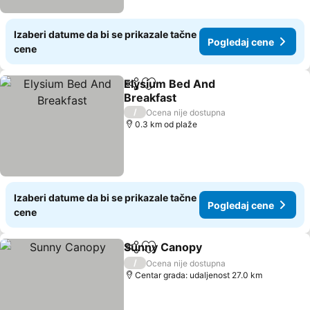
Izaberi datume da bi se prikazale tačne
Pogledaj cene
cene
Elysium Bed And
Deli
Dodati u favorite
Breakfast
/
Ocena nije dostupna
0.3 km od plaže
Izaberi datume da bi se prikazale tačne
Pogledaj cene
cene
Sunny Canopy
Deli
Dodati u favorite
/
Ocena nije dostupna
Centar grada: udaljenost 27.0 km