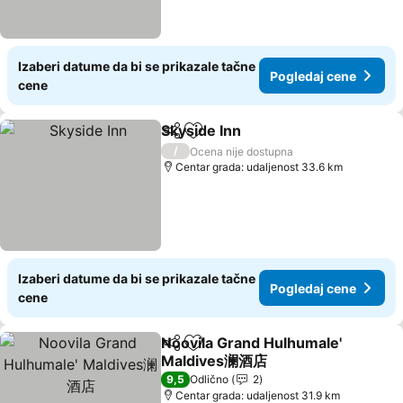
Izaberi datume da bi se prikazale tačne
Pogledaj cene
cene
Skyside Inn
Deli
Dodati u favorite
/
Ocena nije dostupna
Centar grada: udaljenost 33.6 km
Izaberi datume da bi se prikazale tačne
Pogledaj cene
cene
Noovila Grand Hulhumale'
Deli
Dodati u favorite
Maldives澜酒店
9,5
Odlično
2
Centar grada: udaljenost 31.9 km