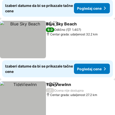
Izaberi datume da bi se prikazale tačne
Pogledaj cene
cene
Blue Sky Beach
Deli
Dodati u favorite
9,0
Odlično
1.407
Centar grada: udaljenost 32.2 km
Izaberi datume da bi se prikazale tačne
Pogledaj cene
cene
TideViewInn
Deli
Dodati u favorite
/
Ocena nije dostupna
Centar grada: udaljenost 27.2 km