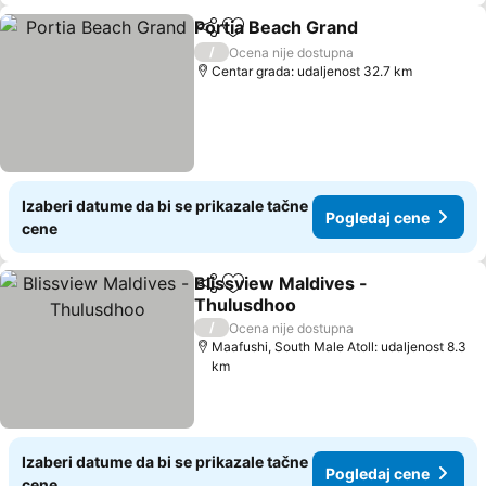
Portia Beach Grand
Deli
Dodati u favorite
/
Ocena nije dostupna
Centar grada: udaljenost 32.7 km
Izaberi datume da bi se prikazale tačne
Pogledaj cene
cene
Blissview Maldives -
Deli
Dodati u favorite
Thulusdhoo
/
Ocena nije dostupna
Maafushi, South Male Atoll: udaljenost 8.3
km
Izaberi datume da bi se prikazale tačne
Pogledaj cene
cene