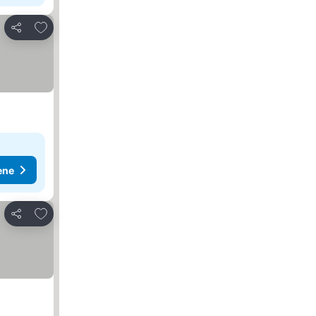
Dodati u favorite
Deli
ene
Dodati u favorite
Deli