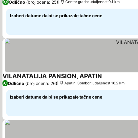
Odlično
(broj ocena: 25)
9,9
Centar grada: udaljenost 0.1 km
Izaberi datume da bi se prikazale tačne cene
VILANATALIJA PANSION, APATIN
Pogledaj cene
Odlično
(broj ocena: 26)
9,1
Apatin, Sombor: udaljenost 16.2 km
Izaberi datume da bi se prikazale tačne cene