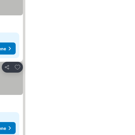
ene
Dodati u favorite
Deli
ene