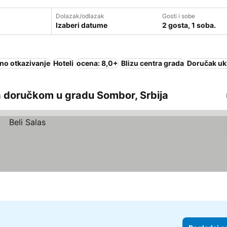
Dolazak/odlazak
Gosti i sobe
Izaberi datume
2 gosta, 1 soba.
no otkazivanje
Hoteli
ocena: 8,0+
Blizu centra grada
Doručak uk
a doručkom u gradu Sombor, Srbija