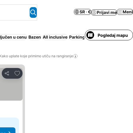
SR · €
Meni
Prijavi me
Pogledaj mapu
ljučen u cenu
Bazen
All inclusive
Parking
Plaža
Apart hotel
Kako uplate koje primimo utiču na rangiranje
Dodati u favorite
Deli