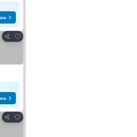
ene
Dodati u favorite
Deli
ene
Dodati u favorite
Deli