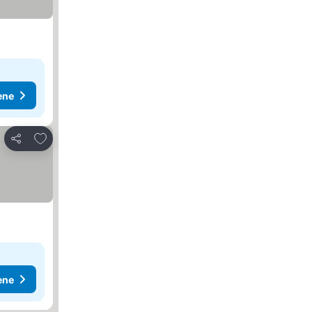
ene
Dodati u favorite
Deli
ene