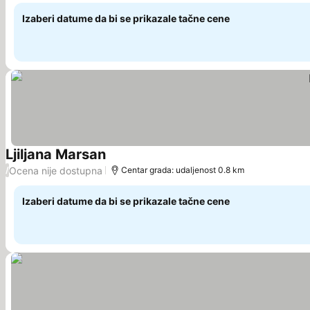
Izaberi datume da bi se prikazale tačne cene
Ljiljana Marsan
Pogledaj cene
Ocena nije dostupna
/
Centar grada: udaljenost 0.8 km
Izaberi datume da bi se prikazale tačne cene