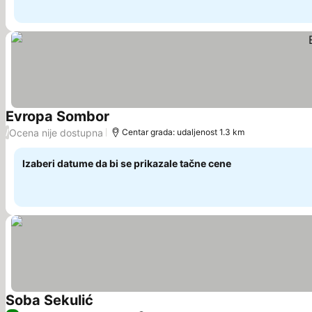
Evropa Sombor
Pogledaj cene
Ocena nije dostupna
/
Centar grada: udaljenost 1.3 km
Izaberi datume da bi se prikazale tačne cene
Soba Sekulić
Pogledaj cene