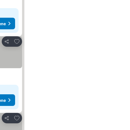
ene
Dodati u favorite
Deli
ene
Dodati u favorite
Deli