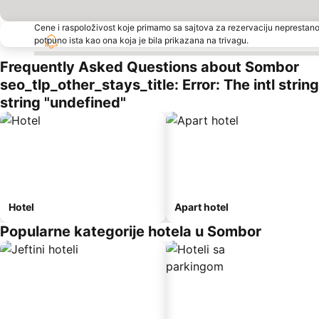
Cene i raspoloživost koje primamo sa sajtova za rezervaciju neprestano
potpuno ista kao ona koja je bila prikazana na trivagu.
Frequently Asked Questions about Sombor
seo_tlp_other_stays_title: Error: The intl stri
string "undefined"
Hotel
Apart hotel
Popularne kategorije hotela u Sombor