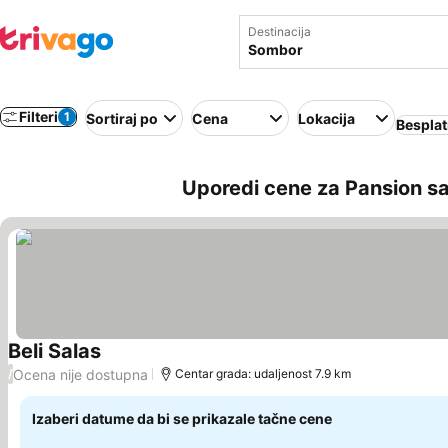
Destinacija
Filteri
1
Sortiraj po
Cena
Lokacija
Besplat
Uporedi cene za Pansion s
Beli Salas
Pogledaj cene
Ocena nije dostupna
/
Centar grada: udaljenost 7.9 km
Izaberi datume da bi se prikazale tačne cene