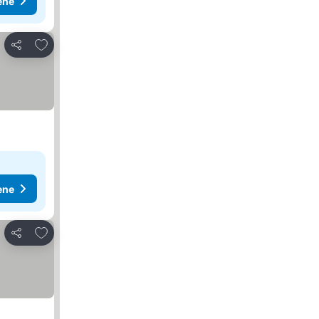
ene
Dodati u favorite
Deli
ene
Dodati u favorite
Deli