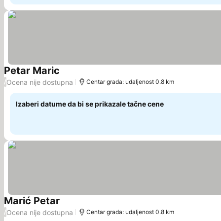
Petar Maric
Pogledaj cene
Ocena nije dostupna
/
Centar grada: udaljenost 0.8 km
Izaberi datume da bi se prikazale tačne cene
Marić Petar
Pogledaj cene
Ocena nije dostupna
/
Centar grada: udaljenost 0.8 km