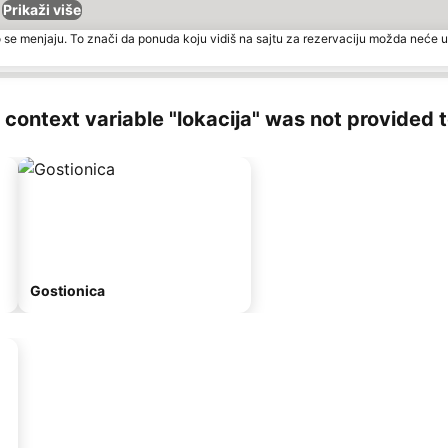
Prikaži više
 se menjaju. To znači da ponuda koju vidiš na sajtu za rezervaciju možda neće u
ng context variable "lokacija" was not provided 
Gostionica