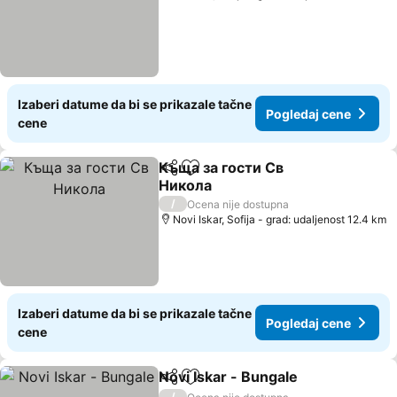
Izaberi datume da bi se prikazale tačne
Pogledaj cene
cene
Къща за гости Св
Deli
Dodati u favorite
Никола
/
Ocena nije dostupna
Novi Iskar, Sofija - grad: udaljenost 12.4 km
Izaberi datume da bi se prikazale tačne
Pogledaj cene
cene
Novi Iskar - Bungale
Deli
Dodati u favorite
/