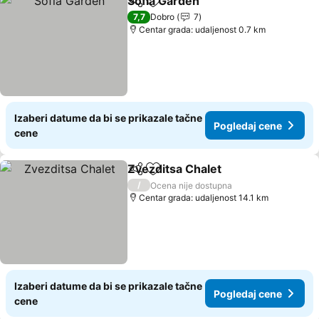
Sofia Garden
Deli
Dodati u favorite
7,7
Dobro
7
Centar grada: udaljenost 0.7 km
Izaberi datume da bi se prikazale tačne
Pogledaj cene
cene
Zvezditsa Chalet
Deli
Dodati u favorite
/
Ocena nije dostupna
Centar grada: udaljenost 14.1 km
Izaberi datume da bi se prikazale tačne
Pogledaj cene
cene