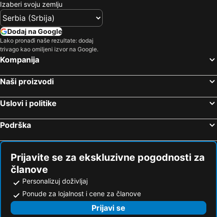
Izaberi svoju zemlju
Dodaj na Google
Lako pronađi naše rezultate: dodaj
trivago kao omiljeni izvor na Google.
Kompanija
Naši proizvodi
Uslovi i politike
Podrška
Prijavite se za ekskluzivne pogodnosti za
članove
Personalizuj doživljaj
Ponude za lojalnost i cene za članove
Prijavi se