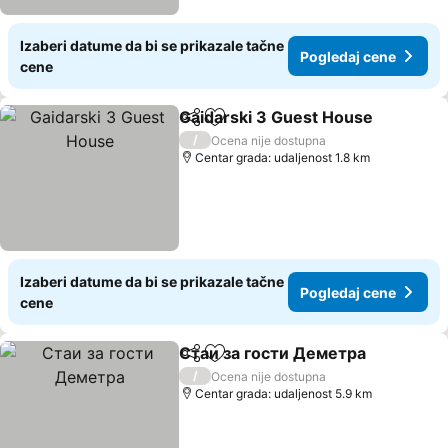
Izaberi datume da bi se prikazale tačne
Pogledaj cene
cene
Gaidarski 3 Guest House
Deli
Dodati u favorite
/
Ocena nije dostupna
Centar grada: udaljenost 1.8 km
Izaberi datume da bi se prikazale tačne
Pogledaj cene
cene
Стаи за гости Деметра
Deli
Dodati u favorite
/
Ocena nije dostupna
Centar grada: udaljenost 5.9 km