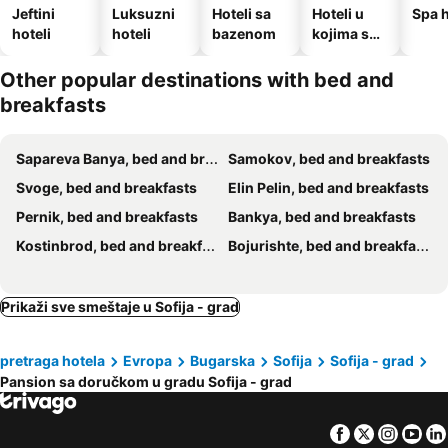
Jeftini
Luksuzni
Hoteli sa
Hoteli u
Spa h
hoteli
hoteli
bazenom
kojima su
dozvoljeni
kućni
Other popular destinations with bed and
ljubimci
breakfasts
Sapareva Banya, bed and breakfasts
Samokov, bed and breakfasts
Svoge, bed and breakfasts
Elin Pelin, bed and breakfasts
Pernik, bed and breakfasts
Bankya, bed and breakfasts
Kostinbrod, bed and breakfasts
Bojurishte, bed and breakfasts
Prikaži sve smeštaje u Sofija - grad
pretraga hotela
Evropa
Bugarska
Sofija
Sofija - grad
Pansion sa doručkom u gradu Sofija - grad
Facebook
Twitter
Insta
Yo