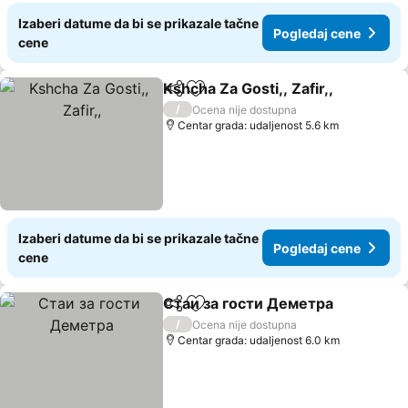
Izaberi datume da bi se prikazale tačne
Pogledaj cene
cene
Kshcha Za Gosti,, Zafir,,
Deli
Dodati u favorite
/
Ocena nije dostupna
Centar grada: udaljenost 5.6 km
Izaberi datume da bi se prikazale tačne
Pogledaj cene
cene
Стаи за гости Деметра
Deli
Dodati u favorite
/
Ocena nije dostupna
Centar grada: udaljenost 6.0 km