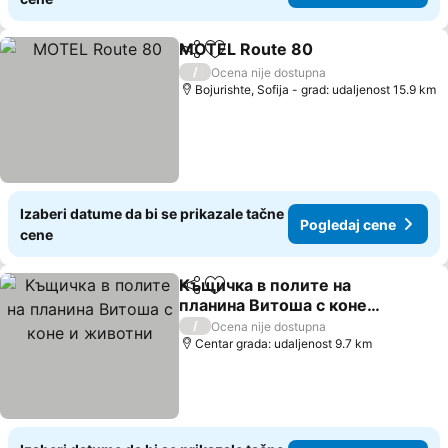
MOTEL Route 80
Deli
Dodati u favorite
/
Ocena nije dostupna
Bojurishte, Sofija - grad: udaljenost 15.9 km
Izaberi datume da bi se prikazale tačne
Pogledaj cene
cene
Kъщичка в полите на
Deli
Dodati u favorite
планина Витоша с коне и
животни
/
Ocena nije dostupna
Centar grada: udaljenost 9.7 km