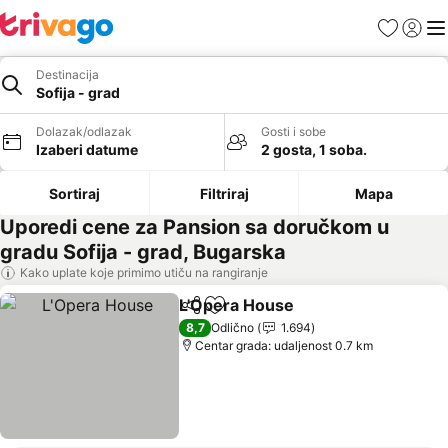
Favoriti
Prijavi
Men
Destinacija
Sofija - grad
Dolazak/odlazak
Gosti i sobe
Izaberi datume
2 gosta, 1 soba.
Sortiraj
Filtriraj
Mapa
Uporedi cene za Pansion sa doručkom u
gradu Sofija - grad, Bugarska
Kako uplate koje primimo utiču na rangiranje
L'Opera House
Deli
Dodati u favorite
8,7
Odlično
1.694
Centar grada: udaljenost 0.7 km