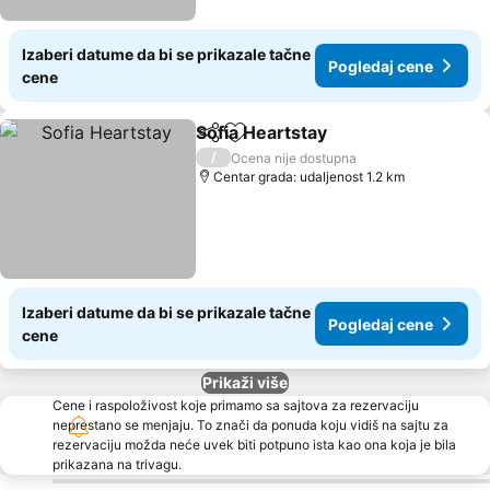
Izaberi datume da bi se prikazale tačne
Pogledaj cene
cene
Sofia Heartstay
Deli
Dodati u favorite
/
Ocena nije dostupna
Centar grada: udaljenost 1.2 km
Izaberi datume da bi se prikazale tačne
Pogledaj cene
cene
Prikaži više
Cene i raspoloživost koje primamo sa sajtova za rezervaciju
neprestano se menjaju. To znači da ponuda koju vidiš na sajtu za
rezervaciju možda neće uvek biti potpuno ista kao ona koja je bila
prikazana na trivagu.