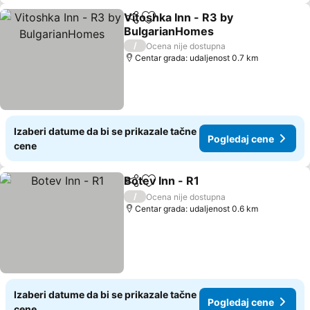
Vitoshka Inn - R3 by
Deli
Dodati u favorite
BulgarianHomes
/
Ocena nije dostupna
Centar grada: udaljenost 0.7 km
Izaberi datume da bi se prikazale tačne
Pogledaj cene
cene
Botev Inn - R1
Deli
Dodati u favorite
/
Ocena nije dostupna
Centar grada: udaljenost 0.6 km
Izaberi datume da bi se prikazale tačne
Pogledaj cene
cene