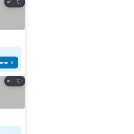
Dodati u favorite
Deli
cene
Dodati u favorite
Deli