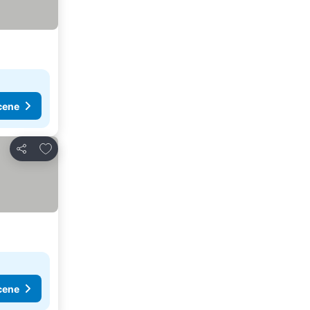
cene
Dodati u favorite
Deli
cene