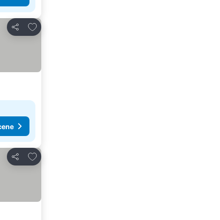
Dodati u favorite
Deli
cene
Dodati u favorite
Deli