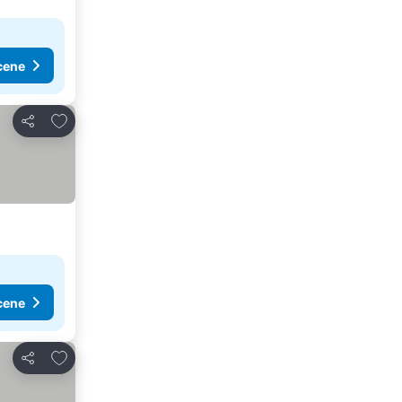
cene
Dodati u favorite
Deli
cene
Dodati u favorite
Deli