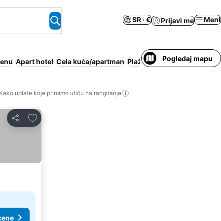
SR · €
Meni
Prijavi me
Pogledaj mapu
cenu
Apart hotel
Cela kuća/apartman
Plaža
Pansion sa doručko
Kako uplate koje primimo utiču na rangiranje
Dodati u favorite
Deli
cene