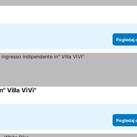
Pogledaj 
" Villa VìVì"
Pogledaj 