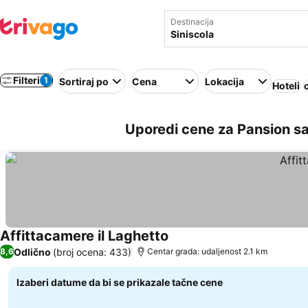
Destinacija
Filteri
1
Sortiraj po
Cena
Lokacija
Hoteli
Uporedi cene za Pansion sa 
Affittacamere il Laghetto
Odlično
(broj ocena: 433)
8,6
Centar grada: udaljenost 2.1 km
Izaberi datume da bi se prikazale tačne cene