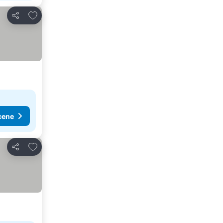
Dodati u favorite
Deli
cene
Dodati u favorite
Deli