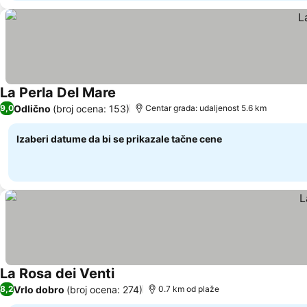
La Perla Del Mare
Odlično
(broj ocena: 153)
9,0
Centar grada: udaljenost 5.6 km
Izaberi datume da bi se prikazale tačne cene
La Rosa dei Venti
Vrlo dobro
(broj ocena: 274)
8,2
0.7 km od plaže