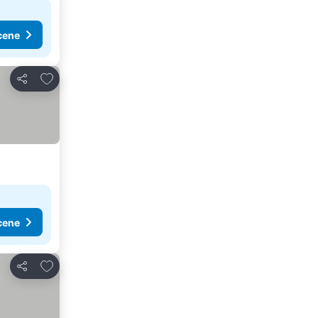
cene
Dodati u favorite
Deli
cene
Dodati u favorite
Deli