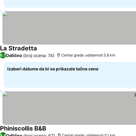
La Stradetta
Odlično
(broj ocena: 74)
8,7
Centar grada: udaljenost 5.8 km
Izaberi datume da bi se prikazale tačne cene
Phiniscollis B&B
Odlično
(broj ocena: 67)
9,4
Centar grada: udaljenost 5.1 km