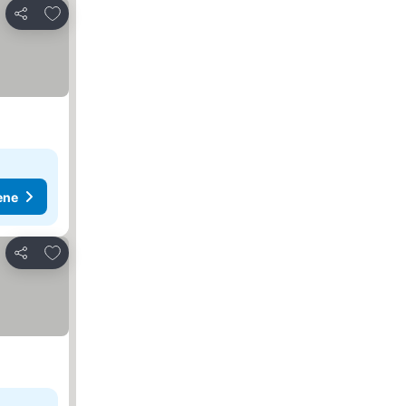
Dodati u favorite
Deli
ene
Dodati u favorite
Deli