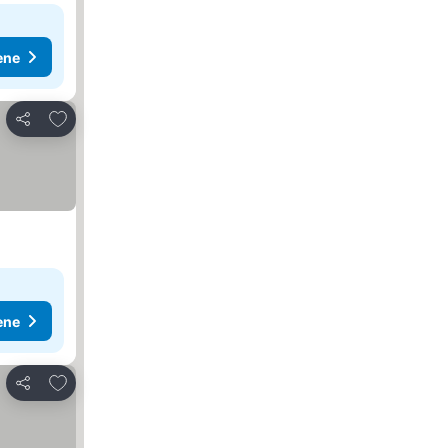
ene
Dodati u favorite
Deli
ene
Dodati u favorite
Deli