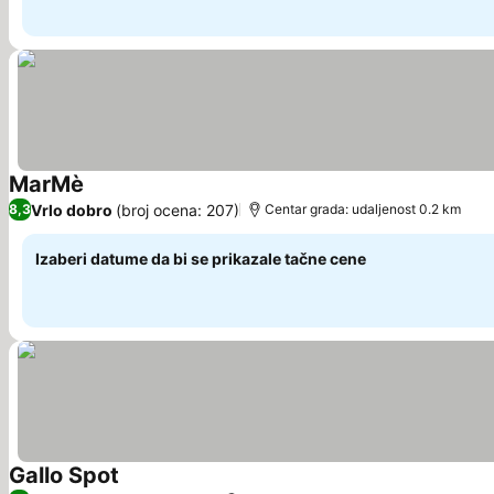
MarMè
Vrlo dobro
(broj ocena: 207)
8,3
Centar grada: udaljenost 0.2 km
Izaberi datume da bi se prikazale tačne cene
Gallo Spot