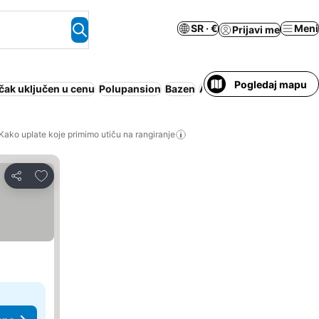
SR · €
Meni
Prijavi me
Pogledaj mapu
čak uključen u cenu
Polupansion
Bazen
Apart hotel
Odmaralište
Kako uplate koje primimo utiču na rangiranje
Dodati u favorite
Deli