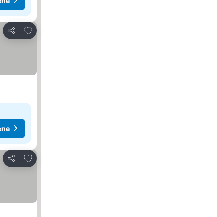
ene
Dodati u favorite
Deli
ene
Dodati u favorite
Deli