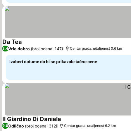
Da Tea
Vrlo dobro
(broj ocena: 147)
8,4
Centar grada: udaljenost 0.6 km
Izaberi datume da bi se prikazale tačne cene
Il Giardino Di Daniela
Odlično
(broj ocena: 312)
9,8
Centar grada: udaljenost 6.2 km