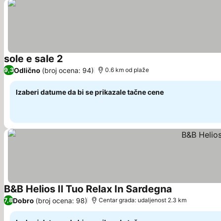
sole e sale 2
Odlično
(broj ocena: 94)
9,3
0.6 km od plaže
Izaberi datume da bi se prikazale tačne cene
B&B Helios Il Tuo Relax In Sardegna
Dobro
(broj ocena: 98)
7,8
Centar grada: udaljenost 2.3 km