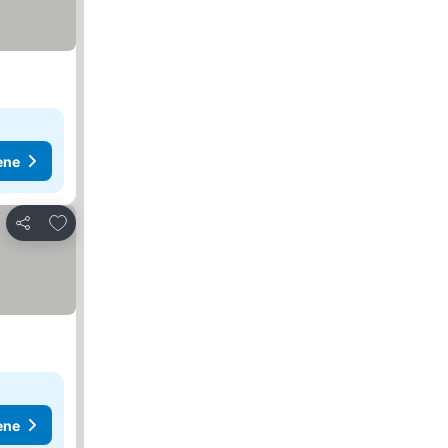
ene
Dodati u favorite
Deli
ene