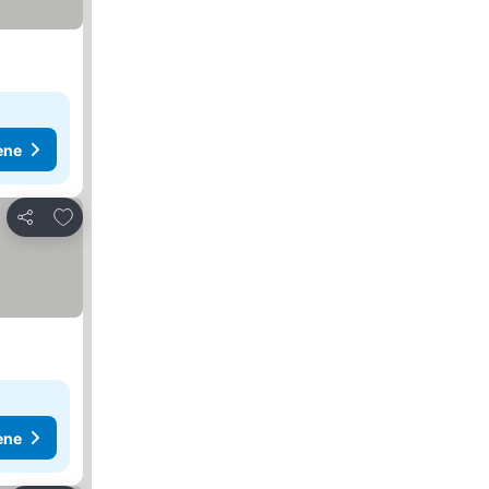
ene
Dodati u favorite
Deli
ene