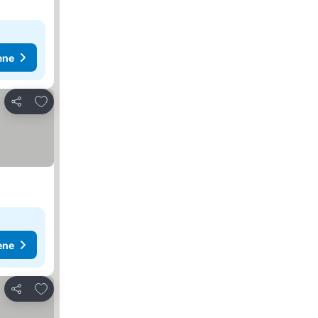
ene
Dodati u favorite
Deli
ene
Dodati u favorite
Deli