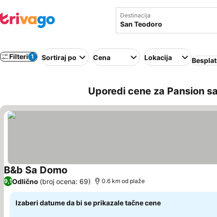
Destinacija
Filteri
1
Sortiraj po
Cena
Lokacija
Besplat
Uporedi cene za Pansion sa
B&b Sa Domo
Odlično
(broj ocena: 69)
9,1
0.6 km od plaže
Izaberi datume da bi se prikazale tačne cene