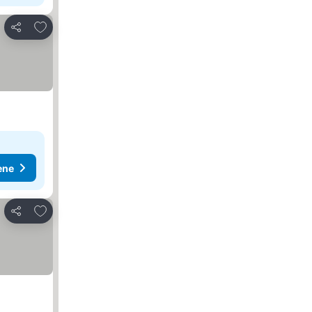
Dodati u favorite
Deli
ene
Dodati u favorite
Deli