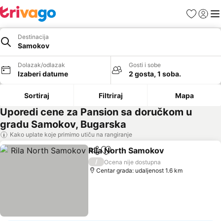
Favoriti
Prijavi
Men
Destinacija
Samokov
Dolazak/odlazak
Gosti i sobe
Izaberi datume
2 gosta, 1 soba.
Sortiraj
Filtriraj
Mapa
Uporedi cene za Pansion sa doručkom u
gradu Samokov, Bugarska
Kako uplate koje primimo utiču na rangiranje
Rila North Samokov
Deli
Dodati u favorite
Pogled
/
Ocena nije dostupna
Centar grada: udaljenost 1.6 km