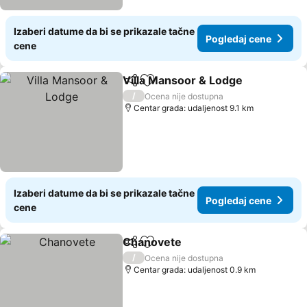
Izaberi datume da bi se prikazale tačne
Pogledaj cene
cene
Villa Mansoor & Lodge
Deli
Dodati u favorite
Pog
/
Ocena nije dostupna
Centar grada: udaljenost 9.1 km
Izaberi datume da bi se prikazale tačne
Pogledaj cene
cene
Chanovete
Deli
Dodati u favorite
Pogledaj cene
/
Ocena nije dostupna
Centar grada: udaljenost 0.9 km