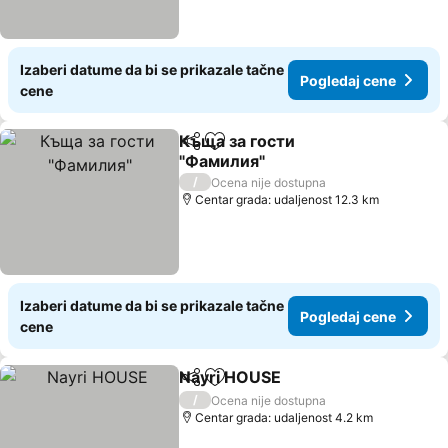
Izaberi datume da bi se prikazale tačne
Pogledaj cene
cene
Къща за гости
Deli
Dodati u favorite
"Фамилия"
Pogledaj cene
/
Ocena nije dostupna
Centar grada: udaljenost 12.3 km
Izaberi datume da bi se prikazale tačne
Pogledaj cene
cene
Nayri HOUSE
Deli
Dodati u favorite
Pogledaj cen
/
Ocena nije dostupna
Centar grada: udaljenost 4.2 km