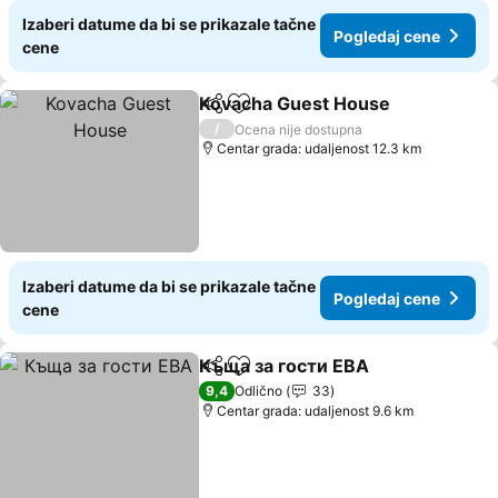
Izaberi datume da bi se prikazale tačne
Pogledaj cene
cene
Kovacha Guest House
Deli
Dodati u favorite
Pogl
/
Ocena nije dostupna
Centar grada: udaljenost 12.3 km
Izaberi datume da bi se prikazale tačne
Pogledaj cene
cene
Къща за гости ЕВА
Deli
Dodati u favorite
Pogled
9,4
Odlično
33
Centar grada: udaljenost 9.6 km