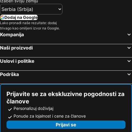
Izaberi svoju zemlju
Dodaj na Google
Lako pronađi naše rezultate: dodaj
trivago kao omiljeni izvor na Google.
Kompanija
Naši proizvodi
Uslovi i politike
Podrška
Prijavite se za ekskluzivne pogodnosti za
članove
Personalizuj doživljaj
Ponude za lojalnost i cene za članove
Prijavi se