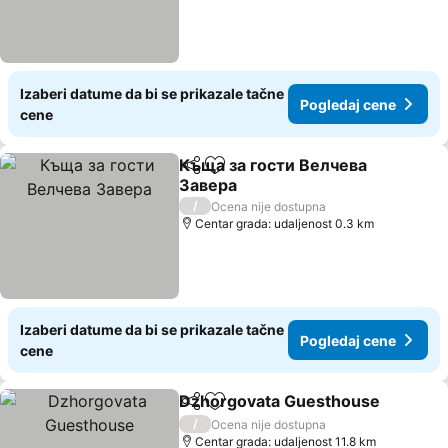
Izaberi datume da bi se prikazale tačne
Pogledaj cene
cene
Къща за гости Велчева
Deli
Dodati u favorite
Завера
Pogledaj cene
/
Ocena nije dostupna
Centar grada: udaljenost 0.3 km
Izaberi datume da bi se prikazale tačne
Pogledaj cene
cene
Dzhorgovata Guesthouse
Deli
Dodati u favorite
/
Ocena nije dostupna
Centar grada: udaljenost 11.8 km