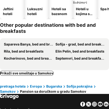
Jeftini
Luksuzni
Hoteli sa
Hoteli u
Spa h
hoteli
hoteli
bazenom
kojima su
dozvoljeni
kućni
Other popular destinations with bed and
ljubimci
breakfasts
Sapareva Banya, bed and breakfasts
Sofija - grad, bed and breakfasts
Rila, bed and breakfasts
Elin Pelin, bed and breakfasts
Kocherinovo, bed and breakfasts
Septemvri, bed and breakfasts
Prikaži sve smeštaje u Samokov
pretraga hotela
Evropa
Bugarska
Sofija pokrajina
Samokov
Pansion sa doručkom u gradu Samokov
Facebook
Twitter
Insta
Yo