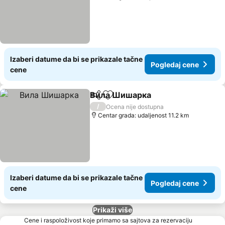
Izaberi datume da bi se prikazale tačne
Pogledaj cene
cene
Вила Шишарка
Deli
Dodati u favorite
Pogledaj c
/
Ocena nije dostupna
Centar grada: udaljenost 11.2 km
Izaberi datume da bi se prikazale tačne
Pogledaj cene
cene
Prikaži više
Cene i raspoloživost koje primamo sa sajtova za rezervaciju