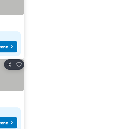
cene
Dodati u favorite
Deli
cene