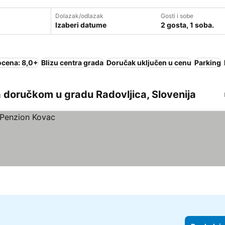
Dolazak/odlazak
Gosti i sobe
Izaberi datume
2 gosta, 1 soba.
ocena: 8,0+
Blizu centra grada
Doručak uključen u cenu
Parking
 doručkom u gradu Radovljica, Slovenija