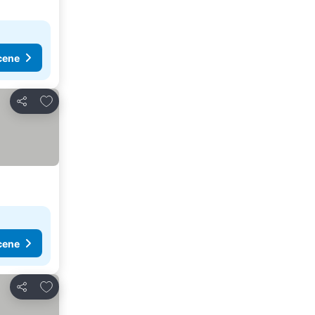
cene
Dodati u favorite
Deli
cene
Dodati u favorite
Deli