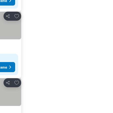
cene
Dodati u favorite
Deli
cene
Dodati u favorite
Deli