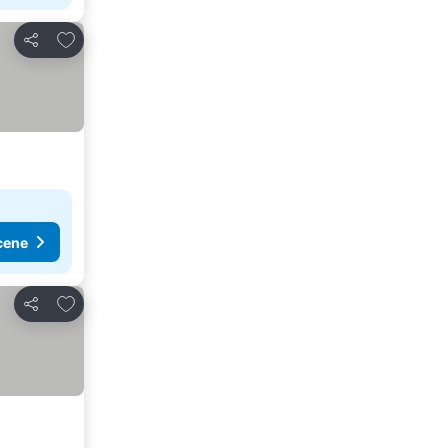
Dodati u favorite
Deli
cene
Dodati u favorite
Deli