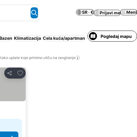
SR · €
Meni
Prijavi me
Pogledaj mapu
Bazen
Klimatizacija
Cela kuća/apartman
Dozvoljeni kućni ljubim
Kako uplate koje primimo utiču na rangiranje
Dodati u favorite
Deli