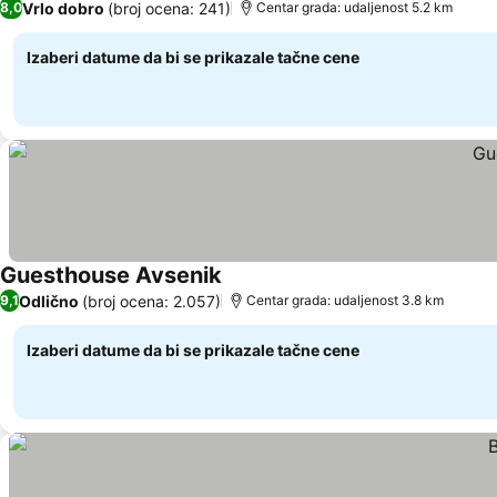
Vrlo dobro
(broj ocena: 241)
8,0
Centar grada: udaljenost 5.2 km
Izaberi datume da bi se prikazale tačne cene
Guesthouse Avsenik
Pogledaj cene
Odlično
(broj ocena: 2.057)
9,1
Centar grada: udaljenost 3.8 km
Izaberi datume da bi se prikazale tačne cene