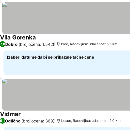
Vila Gorenka
Pogledaj cene
Dobro
(broj ocena: 1.542)
7,8
Bled, Radovljica: udaljenost 5.5 km
Izaberi datume da bi se prikazale tačne cene
Vidmar
Pogledaj cene
Odlično
(broj ocena: 369)
9,1
Lesce, Radovljica: udaljenost 2.0 km