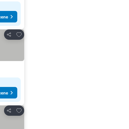
cene
Dodati u favorite
Deli
cene
Dodati u favorite
Deli