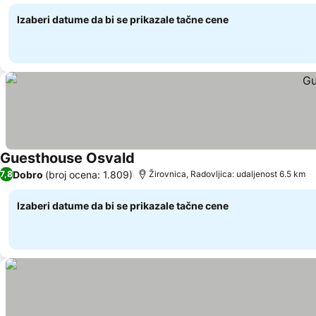
Izaberi datume da bi se prikazale tačne cene
Guesthouse Osvald
Pogledaj cene
Dobro
(broj ocena: 1.809)
7,8
Žirovnica, Radovljica: udaljenost 6.5 km
Izaberi datume da bi se prikazale tačne cene