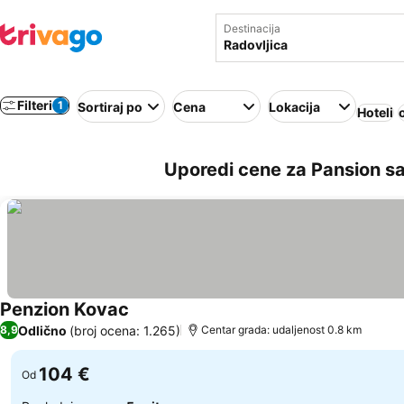
Destinacija
Filteri
1
Sortiraj po
Cena
Lokacija
Hoteli
Uporedi cene za Pansion sa
Penzion Kovac
Pogledaj cene
Odlično
(broj ocena: 1.265)
8,9
Centar grada: udaljenost 0.8 km
104 €
Od