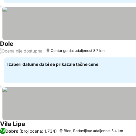
Dole
Pogledaj cene
Ocena nije dostupna
/
Centar grada: udaljenost 8.7 km
Izaberi datume da bi se prikazale tačne cene
Vila Lipa
Pogledaj cene
Dobro
(broj ocena: 1.734)
7,8
Bled, Radovljica: udaljenost 5.4 km