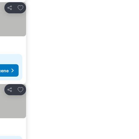
Dodati u favorite
Deli
cene
Dodati u favorite
Deli