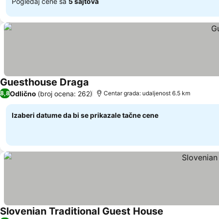
Pogledaj cene sa
5 sajtova
Guesthouse Draga
Pogledaj cene
Odlično
(broj ocena: 262)
8,8
Centar grada: udaljenost 6.5 km
Izaberi datume da bi se prikazale tačne cene
Slovenian Traditional Guest House
Pogledaj cene