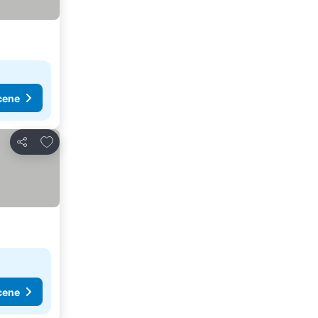
cene
Dodati u favorite
Deli
cene