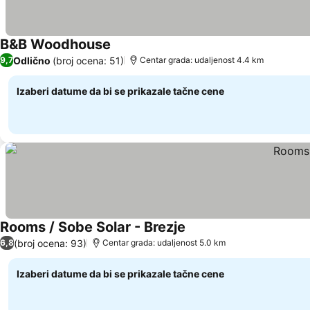
B&B Woodhouse
Pogledaj cene
Odlično
(broj ocena: 51)
9,7
Centar grada: udaljenost 4.4 km
Izaberi datume da bi se prikazale tačne cene
Rooms / Sobe Solar - Brezje
Pogledaj cene
(broj ocena: 93)
6,8
Centar grada: udaljenost 5.0 km
Izaberi datume da bi se prikazale tačne cene