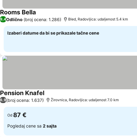
Rooms Bella
Pogledaj cene
Odlično
(broj ocena: 1.286)
9,4
Bled, Radovljica: udaljenost 5.4 km
Izaberi datume da bi se prikazale tačne cene
Pension Knafel
Pogledaj cene
(broj ocena: 1.637)
6,9
Žirovnica, Radovljica: udaljenost 7.0 km
87 €
Od
Pogledaj cene sa
2 sajta