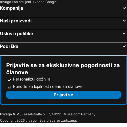
trivago kao omiljeni izvor na Google.
São Mamede de Infesta, bed and breakfasts
Arvore-Vila do Conde, bed and breakfasts
Kompanija
Felgueiras, bed and breakfasts
Santo Tirso, bed and breakfasts
Naši proizvodi
Gondomar, bed and breakfasts
Oliveira de Azeméis, bed and breakfasts
Vila Nova de Famalicão, bed and breakfasts
Uslovi i politike
Podrška
Prijavite se za ekskluzivne pogodnosti za
članove
Personalizuj doživljaj
Ponude za lojalnost i cene za članove
Prijavi se
trivago N.V.
, Kesselstraße 5 – 7, 40221 Düsseldorf, Germany
Copyright 2026 trivago | Sva prava su zadržana.