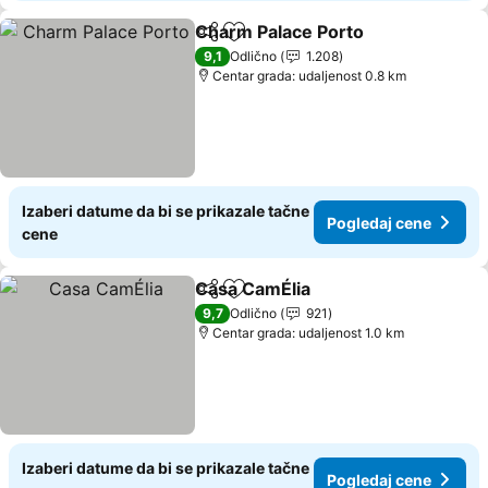
Charm Palace Porto
Deli
Dodati u favorite
Pogled
9,1
Odlično
1.208
Centar grada: udaljenost 0.8 km
Izaberi datume da bi se prikazale tačne
Pogledaj cene
cene
Casa CamÉlia
Deli
Dodati u favorite
Pogledaj cen
9,7
Odlično
921
Centar grada: udaljenost 1.0 km
Izaberi datume da bi se prikazale tačne
Pogledaj cene