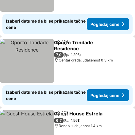
Izaberi datume da bi se prikazale tačne
Pogledaj cene
cene
Oporto Trindade
Deli
Dodati u favorite
Residence
Pogledaj cene
7,0
1.295
Centar grada: udaljenost 0.3 km
Izaberi datume da bi se prikazale tačne
Pogledaj cene
cene
Guest House Estrela
Deli
Dodati u favorite
Pogle
6,7
1.561
Ronebi: udaljenost 1.4 km