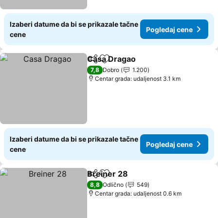
Izaberi datume da bi se prikazale tačne
Pogledaj cene
cene
Casa Dragao
Deli
Dodati u favorite
Pogledaj cen
7,8
Dobro
1.200
Centar grada: udaljenost 3.1 km
Izaberi datume da bi se prikazale tačne
Pogledaj cene
cene
Breiner 28
Deli
Dodati u favorite
Pogledaj cene
8,8
Odlično
549
Centar grada: udaljenost 0.6 km