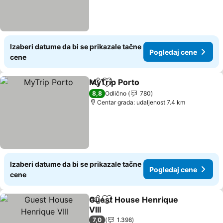
Izaberi datume da bi se prikazale tačne
Pogledaj cene
cene
MyTrip Porto
Deli
Dodati u favorite
Pogledaj cen
8,8
Odlično
780
Centar grada: udaljenost 7.4 km
Izaberi datume da bi se prikazale tačne
Pogledaj cene
cene
Guest House Henrique
Deli
Dodati u favorite
VIII
Pogledaj cene
7,0
1.398