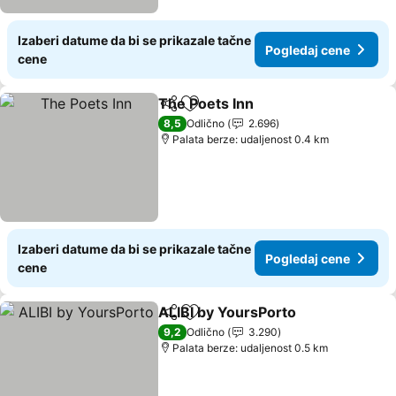
Izaberi datume da bi se prikazale tačne
Pogledaj cene
cene
The Poets Inn
Deli
Dodati u favorite
Pogledaj ce
8,5
Odlično
2.696
Palata berze: udaljenost 0.4 km
Izaberi datume da bi se prikazale tačne
Pogledaj cene
cene
ALIBI by YoursPorto
Deli
Dodati u favorite
Pogled
9,2
Odlično
3.290
Palata berze: udaljenost 0.5 km