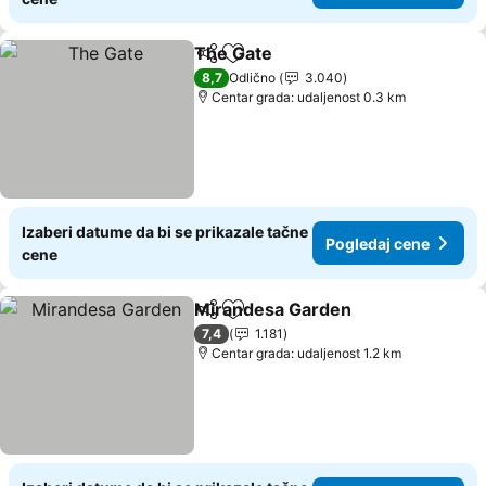
The Gate
Deli
Dodati u favorite
Pogledaj cene
8,7
Odlično
3.040
Centar grada: udaljenost 0.3 km
Izaberi datume da bi se prikazale tačne
Pogledaj cene
cene
Mirandesa Garden
Deli
Dodati u favorite
Pogleda
7,4
1.181
Centar grada: udaljenost 1.2 km