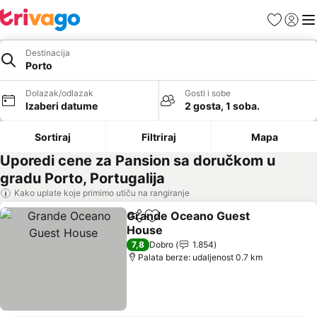
Favoriti
Prijavi
Men
Destinacija
Porto
Dolazak/odlazak
Gosti i sobe
Izaberi datume
2 gosta, 1 soba.
Sortiraj
Filtriraj
Mapa
Uporedi cene za Pansion sa doručkom u
gradu Porto, Portugalija
Kako uplate koje primimo utiču na rangiranje
Grande Oceano Guest
Deli
Dodati u favorite
House
Pogledaj cene
7,8
Dobro
1.854
Palata berze: udaljenost 0.7 km