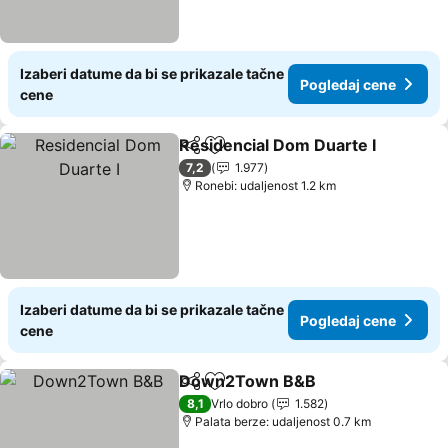
Izaberi datume da bi se prikazale tačne
Pogledaj cene
cene
Residencial Dom Duarte I
Deli
Dodati u favorite
P
7,2
1.977
Ronebi: udaljenost 1.2 km
Izaberi datume da bi se prikazale tačne
Pogledaj cene
cene
Down2Town B&B
Deli
Dodati u favorite
Pogledaj
8,1
Vrlo dobro
1.582
Palata berze: udaljenost 0.7 km