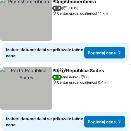
Pimmshomeribeira
Deli
Dodati u favorite
Pogled
6,9
1.012
Centar grada: udaljenost 1.1 km
Izaberi datume da bi se prikazale tačne
Pogledaj cene
cene
Porto República Suites
Deli
Dodati u favorite
Pog
8,0
Vrlo dobro
8
Centar grada: udaljenost 0.4 km
Izaberi datume da bi se prikazale tačne
Pogledaj cene
cene