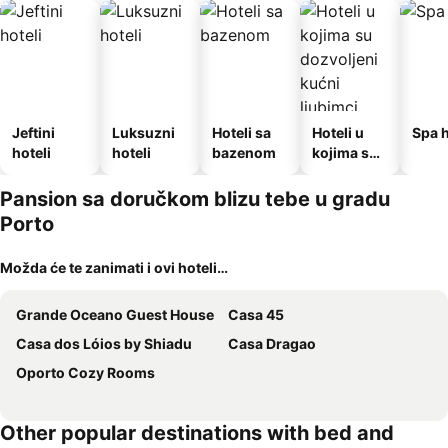
Jeftini
Luksuzni
Hoteli sa
Hoteli u
Spa h
hoteli
hoteli
bazenom
kojima su
dozvoljeni
kućni
Pansion sa doručkom blizu tebe u gradu
ljubimci
Porto
Možda će te zanimati i ovi hoteli…
Grande Oceano Guest House
Casa 45
Casa dos Lóios by Shiadu
Casa Dragao
Oporto Cozy Rooms
Other popular destinations with bed and