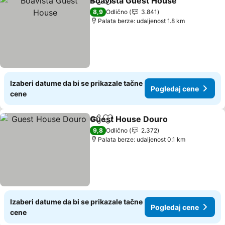
Boavista Guest House
Deli
Dodati u favorite
Pog
8,9
Odlično
3.841
Palata berze: udaljenost 1.8 km
Izaberi datume da bi se prikazale tačne
Pogledaj cene
cene
Guest House Douro
Deli
Dodati u favorite
Pogled
9,8
Odlično
2.372
Palata berze: udaljenost 0.1 km
Izaberi datume da bi se prikazale tačne
Pogledaj cene
cene