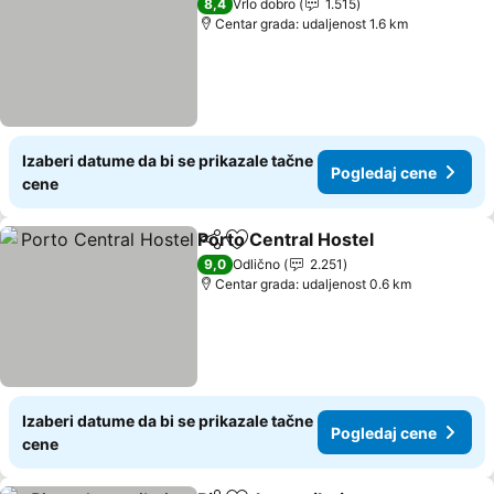
8,4
Vrlo dobro
1.515
Centar grada: udaljenost 1.6 km
Izaberi datume da bi se prikazale tačne
Pogledaj cene
cene
Porto Central Hostel
Deli
Dodati u favorite
Pogle
9,0
Odlično
2.251
Centar grada: udaljenost 0.6 km
Izaberi datume da bi se prikazale tačne
Pogledaj cene
cene