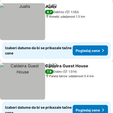
Jualis
Deli
Dodati u favorite
Pogledaj cene
8,7
Odlično
1.183
Ronebi: udaljenost 1.3 km
Izaberi datume da bi se prikazale tačne
Pogledaj cene
cene
Caldeira Guest House
Deli
Dodati u favorite
Pogl
7,9
Dobro
1.514
Palata berze: udaljenost 0.4 km
Izaberi datume da bi se prikazale tačne
Pogledaj cene
cene