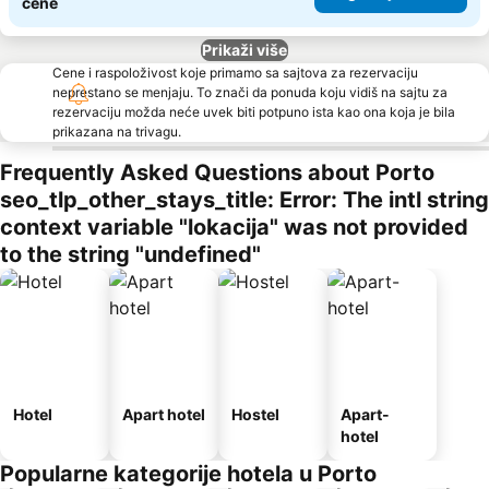
cene
Prikaži više
Cene i raspoloživost koje primamo sa sajtova za rezervaciju
neprestano se menjaju. To znači da ponuda koju vidiš na sajtu za
rezervaciju možda neće uvek biti potpuno ista kao ona koja je bila
prikazana na trivagu.
Frequently Asked Questions about Porto
seo_tlp_other_stays_title: Error: The intl string
context variable "lokacija" was not provided
to the string "undefined"
Hotel
Apart hotel
Hostel
Apart-
hotel
Popularne kategorije hotela u Porto