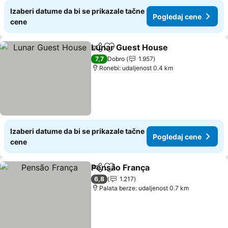
Izaberi datume da bi se prikazale tačne
Pogledaj cene
cene
Lunar Guest House
Deli
Dodati u favorite
Pogled
7,7
Dobro
1.957
Ronebi: udaljenost 0.4 km
Izaberi datume da bi se prikazale tačne
Pogledaj cene
cene
Pensão França
Deli
Dodati u favorite
Pogledaj ce
6,8
1.217
Palata berze: udaljenost 0.7 km