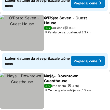
Izaberi datume da bi se prikazale tačne
Pogledaj cene
cene
O'Porto Seven - Guest
Deli
Dodati u favorite
House
Pogledaj cene
8,7
Odlično
930
Palata berze: udaljenost 2.3 km
Izaberi datume da bi se prikazale tačne
Pogledaj cene
cene
Naya - Downtown
Deli
Dodati u favorite
Guesthouse
Pogledaj cene
8,0
Vrlo dobro
450
Centar grada: udaljenost 1.5 km