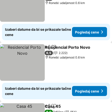
Ronebi: udaljenost 0.6 km
Izaberi datume da bi se prikazale tačne
Pogledaj cene
cene
Residencial Porto Novo
Deli
Dodati u favorite
Po
6,5
2.222
Ronebi: udaljenost 0.6 km
Izaberi datume da bi se prikazale tačne
Pogledaj cene
cene
Casa 45
Deli
Dodati u favorite
Pogledaj cene
9,0
Odlično
954