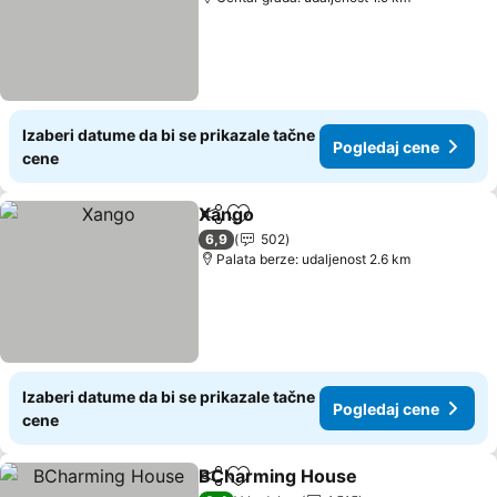
Izaberi datume da bi se prikazale tačne
Pogledaj cene
cene
Xango
Deli
Dodati u favorite
Pogledaj cene
6,9
502
Palata berze: udaljenost 2.6 km
Izaberi datume da bi se prikazale tačne
Pogledaj cene
cene
BCharming House
Deli
Dodati u favorite
Pogleda