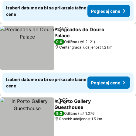
Izaberi datume da bi se prikazale tačne
Pogledaj cene
cene
Predicados do Douro
Deli
Dodati u favorite
Palace
Pogledaj cene
9,0
Odlično
2.121
Centar grada: udaljenost 1.2 km
Izaberi datume da bi se prikazale tačne
Pogledaj cene
cene
In Porto Gallery
Deli
Dodati u favorite
Guesthouse
Pogledaj cene
9,3
Odlično
1.076
Ronebi: udaljenost 1.5 km