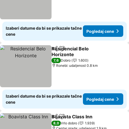
Izaberi datume da bi se prikazale tačne
Pogledaj cene
cene
Residencial Belo
Deli
Dodati u favorite
Horizonte
Pogledaj cene
7,6
Dobro
1.600
Ronebi: udaljenost 0.8 km
Izaberi datume da bi se prikazale tačne
Pogledaj cene
cene
Boavista Class Inn
Deli
Dodati u favorite
Pogleda
8,0
Vrlo dobro
1.939
Centar grada: udaljenost 1.9 km