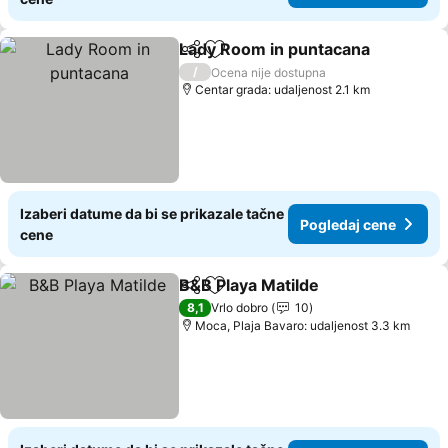
Lady Room in puntacana
Deli
Dodati u favorite
P
/
Ocena nije dostupna
Centar grada: udaljenost 2.1 km
Izaberi datume da bi se prikazale tačne
Pogledaj cene
cene
B&B Playa Matilde
Deli
Dodati u favorite
Pogleda
8,1
Vrlo dobro
10
Moca, Plaja Bavaro: udaljenost 3.3 km