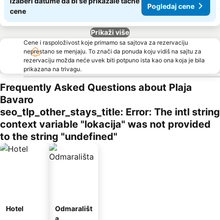
Izaberi datume da bi se prikazale tačne
Pogledaj cene
cene
Prikaži više
Cene i raspoloživost koje primamo sa sajtova za rezervaciju
neprestano se menjaju. To znači da ponuda koju vidiš na sajtu za
rezervaciju možda neće uvek biti potpuno ista kao ona koja je bila
prikazana na trivagu.
Frequently Asked Questions about Plaja
Bavaro
seo_tlp_other_stays_title: Error: The intl string
context variable "lokacija" was not provided
to the string "undefined"
Hotel
Odmarališt
a