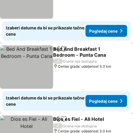
Izaberi datume da bi se prikazale tačne
Pogledaj cene
cene
Bed And Breakfast 1
Deli
Dodati u favorite
Bedroom - Punta Cana
Pogledaj cene
/
Ocena nije dostupna
Centar grada: udaljenost 3.3 km
Izaberi datume da bi se prikazale tačne
Pogledaj cene
cene
Dios es Fiel - Ali Hotel
Deli
Dodati u favorite
Pogl
/
Ocena nije dostupna
Centar grada: udaljenost 3.0 km