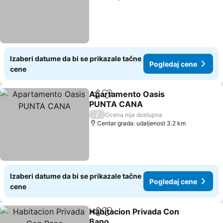
Izaberi datume da bi se prikazale tačne
Pogledaj cene
cene
Apartamento Oasis
Deli
Dodati u favorite
PUNTA CANA
Pogledaj cene
/
Ocena nije dostupna
Centar grada: udaljenost 3.2 km
Izaberi datume da bi se prikazale tačne
Pogledaj cene
cene
Habitacion Privada Con
Deli
Dodati u favorite
Bano