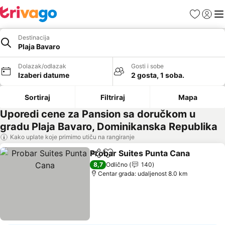
Favoriti
Prijavi
Men
Destinacija
Plaja Bavaro
Dolazak/odlazak
Gosti i sobe
Izaberi datume
2 gosta, 1 soba.
Sortiraj
Filtriraj
Mapa
Uporedi cene za Pansion sa doručkom u
gradu Plaja Bavaro, Dominikanska Republika
Kako uplate koje primimo utiču na rangiranje
Probar Suites Punta Cana
Deli
Dodati u favorite
8,7
Odlično
140
Centar grada: udaljenost 8.0 km