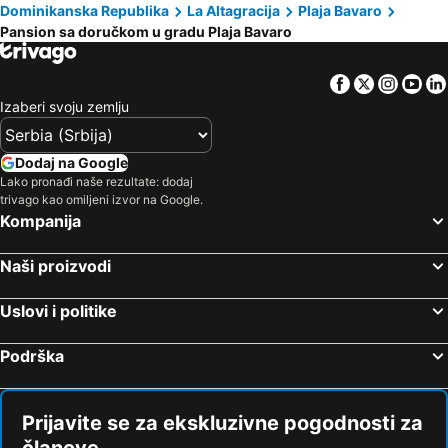
Dominikanska Republika
La Altagracija
Plaja Bavaro
Pansion sa doručkom u gradu Plaja Bavaro
Facebook
Twitter
Insta
Yo
Izaberi svoju zemlju
Dodaj na Google
Lako pronađi naše rezultate: dodaj
trivago kao omiljeni izvor na Google.
Kompanija
Naši proizvodi
Uslovi i politike
Podrška
Prijavite se za ekskluzivne pogodnosti za
članove