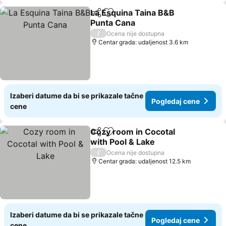
La Esquina Taina B&B
Deli
Dodati u favorite
Punta Cana
Pogledaj cene
/
Ocena nije dostupna
Centar grada: udaljenost 3.6 km
Izaberi datume da bi se prikazale tačne
Pogledaj cene
cene
Cozy room in Cocotal
Deli
Dodati u favorite
with Pool & Lake
Pogledaj cene
/
Ocena nije dostupna
Centar grada: udaljenost 12.5 km
Izaberi datume da bi se prikazale tačne
Pogledaj cene
cene