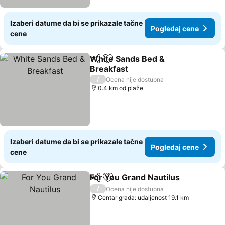
Izaberi datume da bi se prikazale tačne
Pogledaj cene
cene
White Sands Bed &
Deli
Dodati u favorite
Breakfast
Pogledaj cene
/
Ocena nije dostupna
0.4 km od plaže
Izaberi datume da bi se prikazale tačne
Pogledaj cene
cene
For You Grand Nautilus
Deli
Dodati u favorite
Pog
/
Ocena nije dostupna
Centar grada: udaljenost 19.1 km