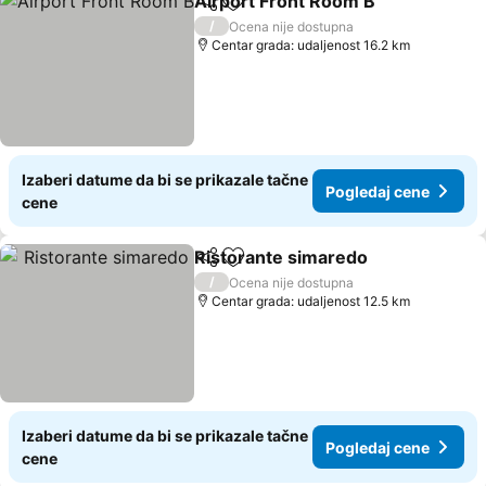
Airport Front Room B
Deli
Dodati u favorite
Pogl
/
Ocena nije dostupna
Centar grada: udaljenost 16.2 km
Izaberi datume da bi se prikazale tačne
Pogledaj cene
cene
Ristorante simaredo
Deli
Dodati u favorite
Pogle
/
Ocena nije dostupna
Centar grada: udaljenost 12.5 km
Izaberi datume da bi se prikazale tačne
Pogledaj cene
cene