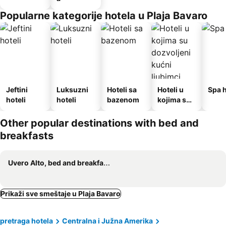
Popularne kategorije hotela u Plaja Bavaro
Jeftini
Luksuzni
Hoteli sa
Hoteli u
Spa h
hoteli
hoteli
bazenom
kojima su
dozvoljeni
kućni
Other popular destinations with bed and
ljubimci
breakfasts
Uvero Alto, bed and breakfasts
Prikaži sve smeštaje u Plaja Bavaro
pretraga hotela
Centralna i Južna Amerika