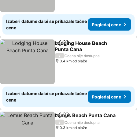
Izaberi datume da bi se prikazale tačne
Pogledaj cene
cene
Lodging House Beach
Deli
Dodati u favorite
Punta Cana
Pogledaj cene
/
Ocena nije dostupna
0.4 km od plaže
Izaberi datume da bi se prikazale tačne
Pogledaj cene
cene
Lemus Beach Punta Cana
Deli
Dodati u favorite
/
Ocena nije dostupna
0.3 km od plaže