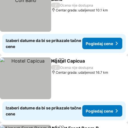
Pogledaj cene
/
Ocena nije dostupna
Centar grada: udaljenost 10.1 km
Izaberi datume da bi se prikazale tačne
Pogledaj cene
cene
Hostel Capicua
Deli
Dodati u favorite
Pogledaj c
/
Ocena nije dostupna
Centar grada: udaljenost 16.7 km
Izaberi datume da bi se prikazale tačne
Pogledaj cene
cene