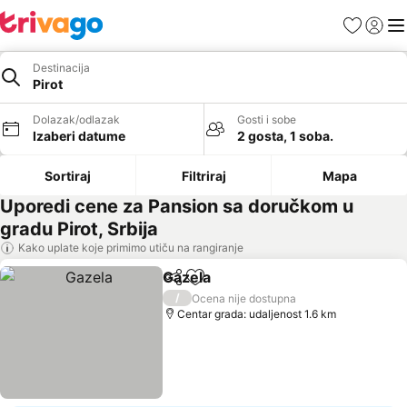
Favoriti
Prijavi
Men
Destinacija
Pirot
Dolazak/odlazak
Gosti i sobe
Izaberi datume
2 gosta, 1 soba.
Sortiraj
Filtriraj
Mapa
Uporedi cene za Pansion sa doručkom u
gradu Pirot, Srbija
Kako uplate koje primimo utiču na rangiranje
Gazela
Deli
Dodati u favorite
/
Ocena nije dostupna
Centar grada: udaljenost 1.6 km