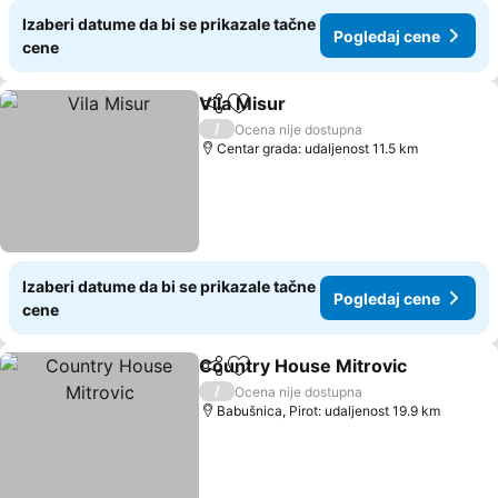
Izaberi datume da bi se prikazale tačne
Pogledaj cene
cene
Vila Misur
Deli
Dodati u favorite
/
Ocena nije dostupna
Centar grada: udaljenost 11.5 km
Izaberi datume da bi se prikazale tačne
Pogledaj cene
cene
Country House Mitrovic
Deli
Dodati u favorite
/
Ocena nije dostupna
Babušnica, Pirot: udaljenost 19.9 km