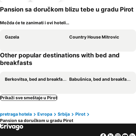
Pansion sa doručkom blizu tebe u gradu Pirot
Možda će te zanimati i ovi hoteli…
Gazela
Country House Mitrovic
Other popular destinations with bed and
breakfasts
Berkovitsa, bed and breakfasts
Babušnica, bed and breakfasts
Prikaži sve smeštaje u Pirot
pretraga hotela
Evropa
Srbija
Pirot
Pansion sa doručkom u gradu Pirot
Facebook
Twitter
Insta
Yo