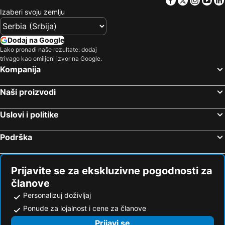
Izaberi svoju zemlju
Dodaj na Google
Lako pronađi naše rezultate: dodaj
trivago kao omiljeni izvor na Google.
Kompanija
Naši proizvodi
Uslovi i politike
Podrška
Prijavite se za ekskluzivne pogodnosti za
članove
Personalizuj doživljaj
Ponude za lojalnost i cene za članove
Prijavi se