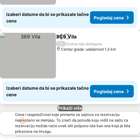
Izaberi datume da bi se prikazale tačne
Pogledaj cene
cene
369 Vila
Deli
Dodati u favorite
/
Ocena nije dostupna
Centar grada: udaljenost 1.3 km
Izaberi datume da bi se prikazale tačne
Pogledaj cene
cene
Prikaži više
Cene i raspoloživost koje primamo sa sajtova za rezervaciju
neprestano se menjaju. To znači da ponuda koju vidiš na sajtu za
rezervaciju možda neće uvek biti potpuno ista kao ona koja je bila
prikazana na trivagu.