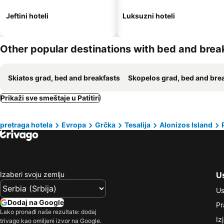
Jeftini hoteli
Luksuzni hoteli
Other popular destinations with bed and brea
Skiatos grad, bed and breakfasts
Skopelos grad, bed and breakfa
Prikaži sve smeštaje u Patitiri
pretraga hotela
Evropa
Grčka
Tesalija
Alonizos Island
Izaberi svoju zemlju
Us
Us
Dodaj na Google
Pr
Lako pronađi naše rezultate: dodaj
Iz
trivago kao omiljeni izvor na Google.