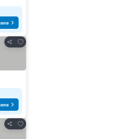
cene
Dodati u favorite
Deli
cene
Dodati u favorite
Deli