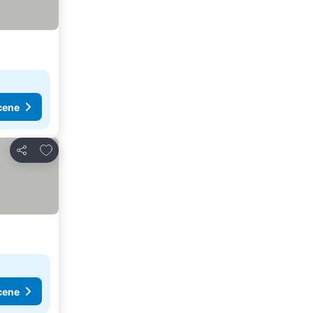
cene
Dodati u favorite
Deli
cene