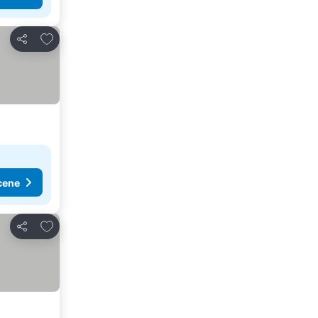
Dodati u favorite
Deli
cene
Dodati u favorite
Deli