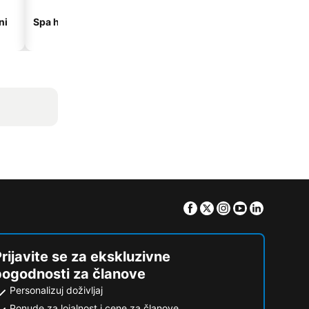
ni
Spa hoteli
Hoteli na plaži
Facebook
Twitter
Instagram
Youtube
Linkedin
rijavite se za ekskluzivne
pogodnosti za članove
Personalizuj doživljaj
Ponude za lojalnost i cene za članove