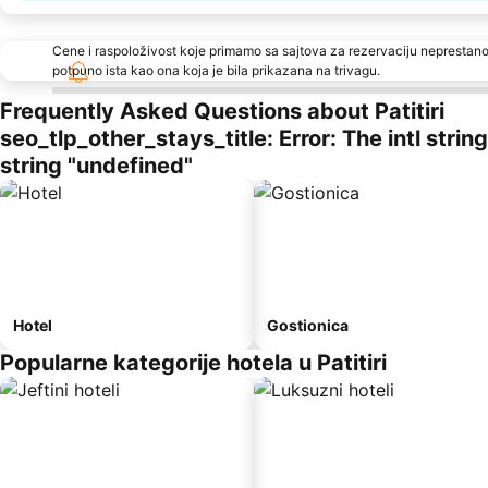
Cene i raspoloživost koje primamo sa sajtova za rezervaciju neprestano
potpuno ista kao ona koja je bila prikazana na trivagu.
Frequently Asked Questions about Patitiri
seo_tlp_other_stays_title: Error: The intl stri
string "undefined"
Hotel
Gostionica
Popularne kategorije hotela u Patitiri