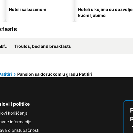
Hoteli sa bazenom
Hoteli u kojima su dozvolje
kućni ljubimci
kfasts
sts
Troulos, bed and breakfasts
Patitiri
Pansion sa doručkom u gradu Patitiri
lovi i politike
P
lovi korišćenja
avne informacije
java o pristupačnosti