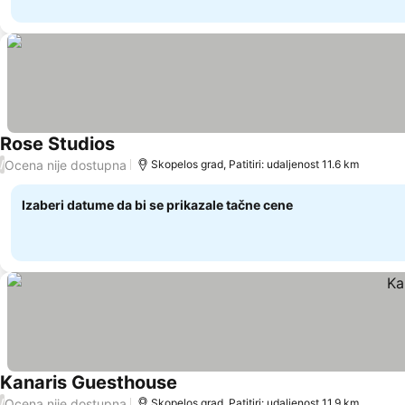
Rose Studios
Ocena nije dostupna
/
Skopelos grad, Patitiri: udaljenost 11.6 km
Izaberi datume da bi se prikazale tačne cene
Kanaris Guesthouse
Ocena nije dostupna
/
Skopelos grad, Patitiri: udaljenost 11.9 km