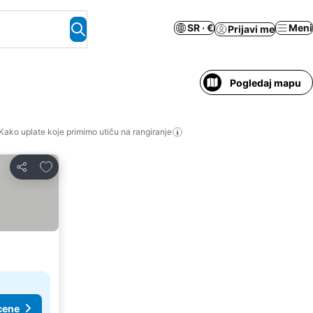
SR · €
Meni
Prijavi me
Pogledaj mapu
Kako uplate koje primimo utiču na rangiranje
Dodati u favorite
Deli
cene