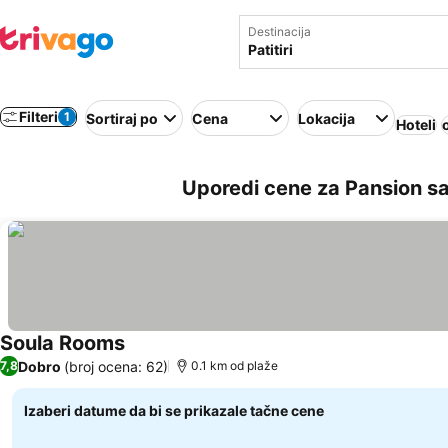
Destinacija
Filteri
1
Sortiraj po
Cena
Lokacija
Hoteli
Uporedi cene za Pansion sa
Soula Rooms
Dobro
(broj ocena: 62)
7,8
0.1 km od plaže
Izaberi datume da bi se prikazale tačne cene