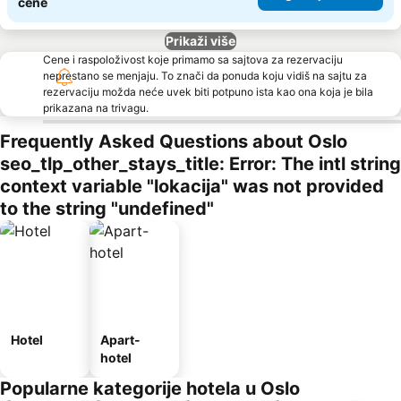
cene
Prikaži više
Cene i raspoloživost koje primamo sa sajtova za rezervaciju
neprestano se menjaju. To znači da ponuda koju vidiš na sajtu za
rezervaciju možda neće uvek biti potpuno ista kao ona koja je bila
prikazana na trivagu.
Frequently Asked Questions about Oslo
seo_tlp_other_stays_title: Error: The intl string
context variable "lokacija" was not provided
to the string "undefined"
Hotel
Apart-
hotel
Popularne kategorije hotela u Oslo