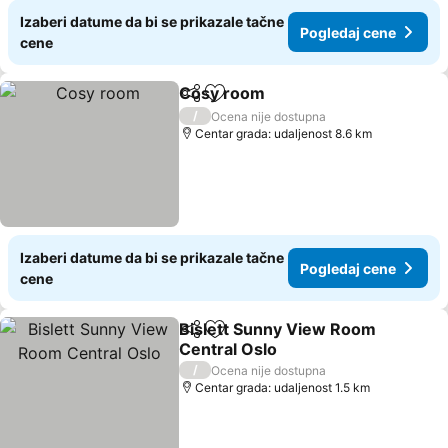
Izaberi datume da bi se prikazale tačne
Pogledaj cene
cene
Cosy room
Deli
Dodati u favorite
Pogledaj cene
/
Ocena nije dostupna
Centar grada: udaljenost 8.6 km
Izaberi datume da bi se prikazale tačne
Pogledaj cene
cene
Bislett Sunny View Room
Deli
Dodati u favorite
Central Oslo
Pogledaj cene
/
Ocena nije dostupna
Centar grada: udaljenost 1.5 km