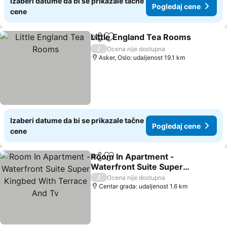
Izaberi datume da bi se prikazale tačne
Pogledaj cene
cene
Little England Tea Rooms
Deli
Dodati u favorite
/
Ocena nije dostupna
Asker, Oslo: udaljenost 19.1 km
Izaberi datume da bi se prikazale tačne
Pogledaj cene
cene
Room In Apartment -
Deli
Dodati u favorite
Waterfront Suite Super
Kingbed With Terrace
Pogledaj cene
/
Ocena nije dostupna
And Tv
Centar grada: udaljenost 1.6 km