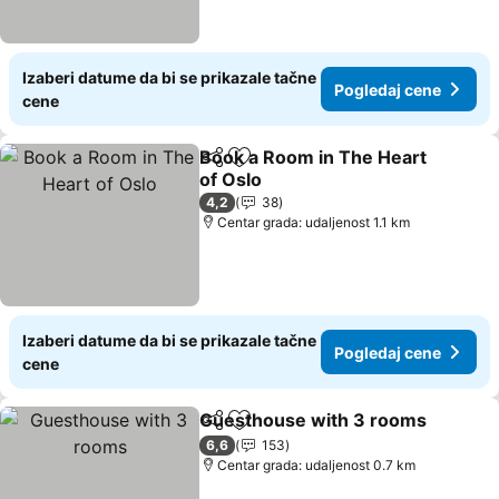
Izaberi datume da bi se prikazale tačne
Pogledaj cene
cene
Book a Room in The Heart
Deli
Dodati u favorite
of Oslo
Pogledaj cene
4,2
38
Centar grada: udaljenost 1.1 km
Izaberi datume da bi se prikazale tačne
Pogledaj cene
cene
Guesthouse with 3 rooms
Deli
Dodati u favorite
6,6
153
Centar grada: udaljenost 0.7 km