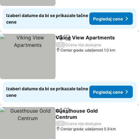
Izaberi datume da bi se prikazale tačne
Pogledaj cene
cene
Viking View Apartments
Deli
Dodati u favorite
P
/
Ocena nije dostupna
Centar grada: udaljenost 1.0 km
Izaberi datume da bi se prikazale tačne
Pogledaj cene
cene
Guesthouse Gold
Deli
Dodati u favorite
Centrum
Pogledaj cene
/
Ocena nije dostupna
Centar grada: udaljenost 0.9 km