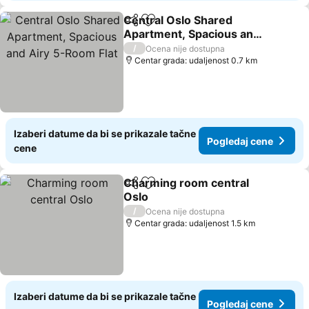
Central Oslo Shared
Deli
Dodati u favorite
Apartment, Spacious and
Airy 5-Room Flat
Pogledaj cene
/
Ocena nije dostupna
Centar grada: udaljenost 0.7 km
Izaberi datume da bi se prikazale tačne
Pogledaj cene
cene
Charming room central
Deli
Dodati u favorite
Oslo
Pogledaj cene
/
Ocena nije dostupna
Centar grada: udaljenost 1.5 km
Izaberi datume da bi se prikazale tačne
Pogledaj cene