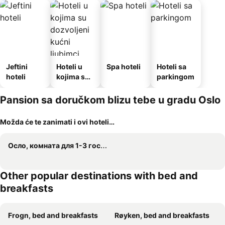
Jeftini
Hoteli u
Spa hoteli
Hoteli sa
hoteli
kojima su
parkingom
dozvoljeni
kućni
Pansion sa doručkom blizu tebe u gradu Oslo
ljubimci
Možda će te zanimati i ovi hoteli…
Осло, комната для 1-3 гостеи
Other popular destinations with bed and
breakfasts
Frogn, bed and breakfasts
Røyken, bed and breakfasts