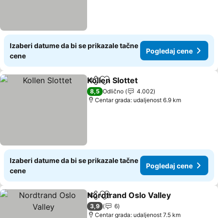
Izaberi datume da bi se prikazale tačne
Pogledaj cene
cene
Kollen Slottet
Deli
Dodati u favorite
Pogledaj cen
8,5
Odlično
4.002
Centar grada: udaljenost 6.9 km
Izaberi datume da bi se prikazale tačne
Pogledaj cene
cene
Nordtrand Oslo Valley
Deli
Dodati u favorite
Pogl
3,9
6
Centar grada: udaljenost 7.5 km