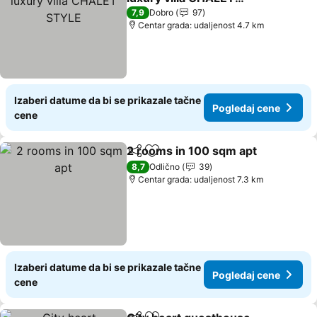
STYLE
Pogledaj cene
7,9
Dobro
97
Centar grada: udaljenost 4.7 km
Izaberi datume da bi se prikazale tačne
Pogledaj cene
cene
2 rooms in 100 sqm apt
Deli
Dodati u favorite
Po
8,7
Odlično
39
Centar grada: udaljenost 7.3 km
Izaberi datume da bi se prikazale tačne
Pogledaj cene
cene