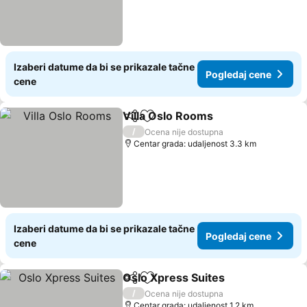
Izaberi datume da bi se prikazale tačne
Pogledaj cene
cene
Villa Oslo Rooms
Deli
Dodati u favorite
Pogledaj
/
Ocena nije dostupna
Centar grada: udaljenost 3.3 km
Izaberi datume da bi se prikazale tačne
Pogledaj cene
cene
Oslo Xpress Suites
Deli
Dodati u favorite
Pogled
/
Ocena nije dostupna
Centar grada: udaljenost 1.2 km