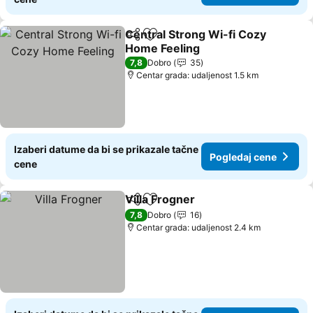
Central Strong Wi-fi Cozy
Deli
Dodati u favorite
Home Feeling
Pogledaj cene
7,8
Dobro
35
Centar grada: udaljenost 1.5 km
Izaberi datume da bi se prikazale tačne
Pogledaj cene
cene
Villa Frogner
Deli
Dodati u favorite
Pogledaj cen
7,8
Dobro
16
Centar grada: udaljenost 2.4 km