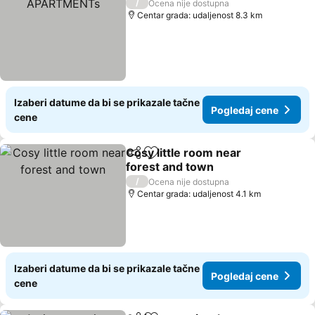
/
Ocena nije dostupna
Centar grada: udaljenost 8.3 km
Izaberi datume da bi se prikazale tačne
Pogledaj cene
cene
Cosy little room near
Deli
Dodati u favorite
forest and town
Pogledaj cene
/
Ocena nije dostupna
Centar grada: udaljenost 4.1 km
Izaberi datume da bi se prikazale tačne
Pogledaj cene
cene