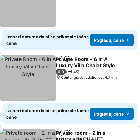
Izaberi datume da bi se prikazale tačne
Pogledaj cene
cene
Private Room - 6 In A
Deli
Dodati u favorite
Luxury Villa Chalet Style
Pogledaj cene
6,9
45
Centar grada: udaljenost 4.7 km
Izaberi datume da bi se prikazale tačne
Pogledaj cene
cene
Private room - 2 in a
Deli
Dodati u favorite
luxury villa CHALET