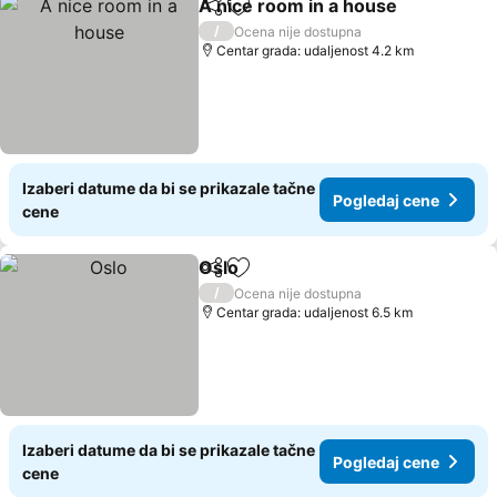
A nice room in a house
Deli
Dodati u favorite
Pog
/
Ocena nije dostupna
Centar grada: udaljenost 4.2 km
Izaberi datume da bi se prikazale tačne
Pogledaj cene
cene
Oslo
Deli
Dodati u favorite
Pogledaj cene
/
Ocena nije dostupna
Centar grada: udaljenost 6.5 km
Izaberi datume da bi se prikazale tačne
Pogledaj cene
cene