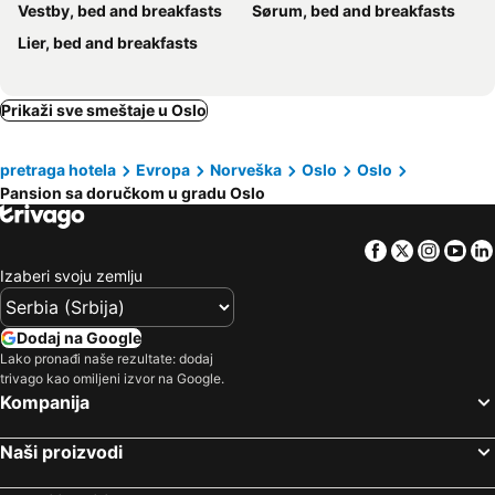
Vestby, bed and breakfasts
Sørum, bed and breakfasts
Lier, bed and breakfasts
Prikaži sve smeštaje u Oslo
pretraga hotela
Evropa
Norveška
Oslo
Oslo
Pansion sa doručkom u gradu Oslo
Facebook
Twitter
Insta
Yo
Izaberi svoju zemlju
Dodaj na Google
Lako pronađi naše rezultate: dodaj
trivago kao omiljeni izvor na Google.
Kompanija
Naši proizvodi