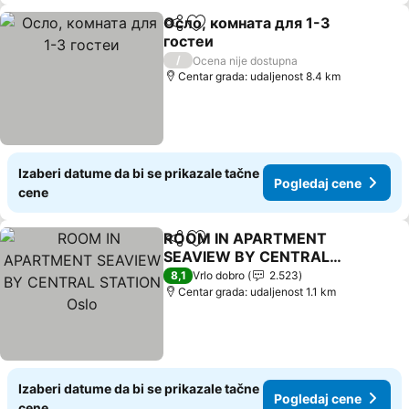
Осло, комната для 1-3
Deli
Dodati u favorite
гостеи
Pogledaj cene
/
Ocena nije dostupna
Centar grada: udaljenost 8.4 km
Izaberi datume da bi se prikazale tačne
Pogledaj cene
cene
ROOM IN APARTMENT
Deli
Dodati u favorite
SEAVIEW BY CENTRAL
STATION Oslo
Pogledaj cene
8,1
Vrlo dobro
2.523
Centar grada: udaljenost 1.1 km
Izaberi datume da bi se prikazale tačne
Pogledaj cene
cene