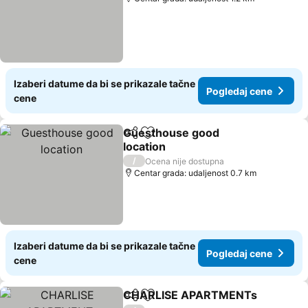
Izaberi datume da bi se prikazale tačne
Pogledaj cene
cene
Guesthouse good
Deli
Dodati u favorite
location
Pogledaj cene
/
Ocena nije dostupna
Centar grada: udaljenost 0.7 km
Izaberi datume da bi se prikazale tačne
Pogledaj cene
cene
CHARLISE APARTMENTs
Deli
Dodati u favorite
P