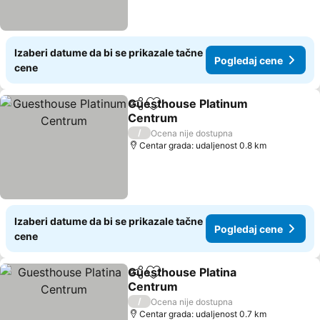
Izaberi datume da bi se prikazale tačne
Pogledaj cene
cene
Guesthouse Platinum
Deli
Dodati u favorite
Centrum
Pogledaj cene
/
Ocena nije dostupna
Centar grada: udaljenost 0.8 km
Izaberi datume da bi se prikazale tačne
Pogledaj cene
cene
Guesthouse Platina
Deli
Dodati u favorite
Centrum
Pogledaj cene
/
Ocena nije dostupna
Centar grada: udaljenost 0.7 km