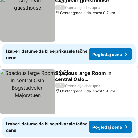
City heart guesthouse
Deli
Dodati u favorite
Pog
/
Ocena nije dostupna
Centar grada: udaljenost 0.7 km
Izaberi datume da bi se prikazale tačne
Pogledaj cene
cene
Spacious large Room in
Deli
Dodati u favorite
central Oslo
Bogstadveien Majorstuen
Pogledaj cene
/
Ocena nije dostupna
Centar grada: udaljenost 2.4 km
Izaberi datume da bi se prikazale tačne
Pogledaj cene
cene