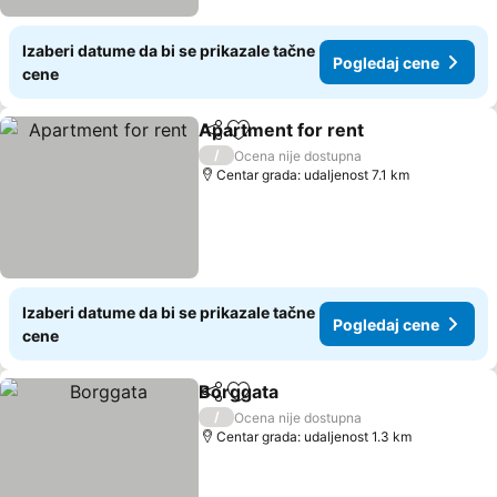
Izaberi datume da bi se prikazale tačne
Pogledaj cene
cene
Apartment for rent
Deli
Dodati u favorite
Pogled
/
Ocena nije dostupna
Centar grada: udaljenost 7.1 km
Izaberi datume da bi se prikazale tačne
Pogledaj cene
cene
Borggata
Deli
Dodati u favorite
Pogledaj cene
/
Ocena nije dostupna
Centar grada: udaljenost 1.3 km