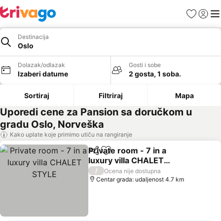
Favoriti
Prijavi
Men
Destinacija
Oslo
Dolazak/odlazak
Gosti i sobe
Izaberi datume
2 gosta, 1 soba.
Sortiraj
Filtriraj
Mapa
Uporedi cene za Pansion sa doručkom u
gradu Oslo, Norveška
Kako uplate koje primimo utiču na rangiranje
Private room - 7 in a
Deli
Dodati u favorite
luxury villa CHALET
STYLE
Pogledaj cene
/
Ocena nije dostupna
Centar grada: udaljenost 4.7 km