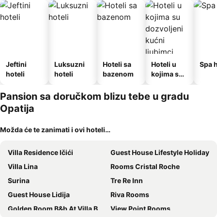
Jeftini
Luksuzni
Hoteli sa
Hoteli u
Spa h
hoteli
hoteli
bazenom
kojima su
dozvoljeni
kućni
Pansion sa doručkom blizu tebe u gradu
ljubimci
Opatija
Možda će te zanimati i ovi hoteli…
Villa Residence Ičići
Guest House Lifestyle Holiday
Villa Lina
Rooms Cristal Roche
Surina
Tre Re Inn
Guest House Lidija
Riva Rooms
Golden Room B&b At Villa Bora Moscenicka Draga
View Point Rooms