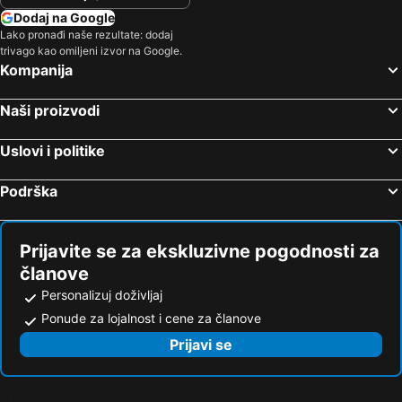
Dodaj na Google
Jadranovo, bed and breakfasts
Dobrinj, bed and breakfasts
Lako pronađi naše rezultate: dodaj
Rabac, bed and breakfasts
Višnjan, bed and breakfasts
trivago kao omiljeni izvor na Google.
Kompanija
Vrbnik, bed and breakfasts
Buzet, bed and breakfasts
Selce, bed and breakfasts
Gračišće, bed and breakfasts
Naši proizvodi
Kaštelir-Labinci, bed and breakfasts
Sveta Nedelja, bed and breakfasts
Uslovi i politike
Delnice, bed and breakfasts
Kraljevica, bed and breakfasts
Podrška
Prijavite se za ekskluzivne pogodnosti za
članove
Personalizuj doživljaj
Ponude za lojalnost i cene za članove
Prijavi se