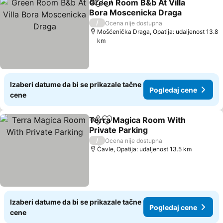
Green Room B&b At Villa
Deli
Dodati u favorite
Bora Moscenicka Draga
/
Ocena nije dostupna
Mošćenička Draga, Opatija: udaljenost 13.8
km
Izaberi datume da bi se prikazale tačne
Pogledaj cene
cene
Terra Magica Room With
Deli
Dodati u favorite
Private Parking
/
Ocena nije dostupna
Čavle, Opatija: udaljenost 13.5 km
Izaberi datume da bi se prikazale tačne
Pogledaj cene
cene