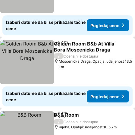
Izaberi datume da bi se prikazale tačne
Pogledaj cene
cene
Golden Room B&b At Villa
Deli
Dodati u favorite
Bora Moscenicka Draga
/
Ocena nije dostupna
Mošćenička Draga, Opatija: udaljenost 13.5
km
Izaberi datume da bi se prikazale tačne
Pogledaj cene
cene
B&B Room
Deli
Dodati u favorite
/
Ocena nije dostupna
Rijeka, Opatija: udaljenost 10.5 km