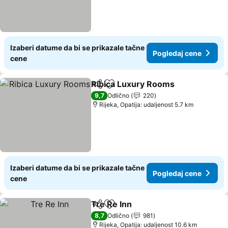
Izaberi datume da bi se prikazale tačne
Pogledaj cene
cene
Ribica Luxury Rooms
Deli
Dodati u favorite
9,7
Odlično
220
Rijeka, Opatija: udaljenost 5.7 km
Izaberi datume da bi se prikazale tačne
Pogledaj cene
cene
Tre Re Inn
Deli
Dodati u favorite
8,7
Odlično
981
Rijeka, Opatija: udaljenost 10.6 km