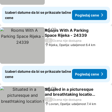
Izaberi datume da bi se prikazale tačne
Pogledaj cene
cene
Rooms With A Parking
Deli
Dodati u favorite
Space Rijeka - 24339
/
Ocena nije dostupna
Rijeka, Opatija: udaljenost 6.4 km
Izaberi datume da bi se prikazale tačne
Pogledaj cene
cene
Situated in a picturesque
Deli
Dodati u favorite
and breathtaking location
!
/
Ocena nije dostupna
Lovran, Opatija: udaljenost 7.4 km