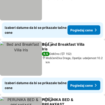
Izaberi datume da bi se prikazale tačne
Pogledaj cene
cene
Bed and Breakfast Villa
Deli
Dodati u favorite
Iris
9,5
Odlično
152
Mošćenička Draga, Opatija: udaljenost 10.2
km
Izaberi datume da bi se prikazale tačne
Pogledaj cene
cene
PERUNIKA BED &
Deli
Dodati u favorite
BREAKFAST