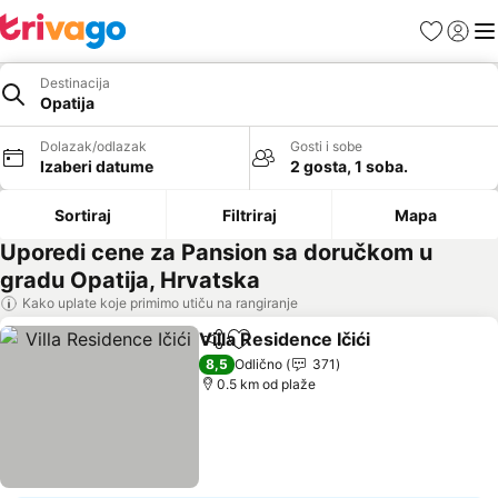
Favoriti
Prijavi
Men
Destinacija
Opatija
Dolazak/odlazak
Gosti i sobe
Izaberi datume
2 gosta, 1 soba.
Sortiraj
Filtriraj
Mapa
Uporedi cene za Pansion sa doručkom u
gradu Opatija, Hrvatska
Kako uplate koje primimo utiču na rangiranje
Villa Residence Ičići
Deli
Dodati u favorite
8,5
Odlično
371
0.5 km od plaže