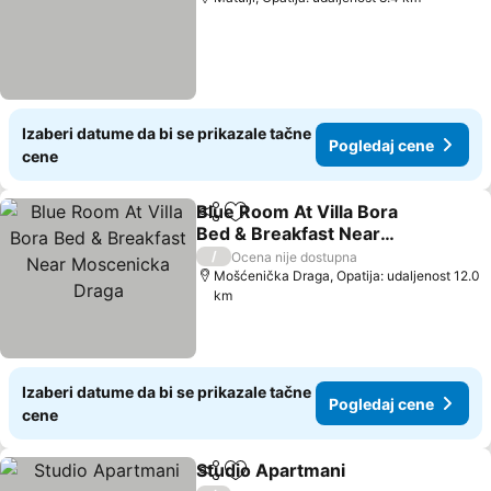
Izaberi datume da bi se prikazale tačne
Pogledaj cene
cene
Blue Room At Villa Bora
Deli
Dodati u favorite
Bed & Breakfast Near
Moscenicka Draga
/
Ocena nije dostupna
Mošćenička Draga, Opatija: udaljenost 12.0
km
Izaberi datume da bi se prikazale tačne
Pogledaj cene
cene
Studio Apartmani
Deli
Dodati u favorite