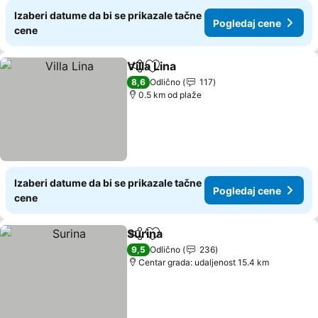
Izaberi datume da bi se prikazale tačne
Pogledaj cene
cene
Villa Lina
Deli
Dodati u favorite
8,6
Odlično
117
0.5 km od plaže
Izaberi datume da bi se prikazale tačne
Pogledaj cene
cene
Surina
Deli
Dodati u favorite
9,5
Odlično
236
Centar grada: udaljenost 15.4 km