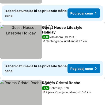
Izaberi datume da bi se prikazale tačne
Pogledaj cene
cene
Guest House Lifestyle
Deli
Dodati u favorite
Holiday
8,0
Vrlo dobro
204
Centar grada: udaljenost 1.7 km
Izaberi datume da bi se prikazale tačne
Pogledaj cene
cene
Rooms Cristal Roche
Deli
Dodati u favorite
7,5
Dobro
678
Rijeka, Opatija: udaljenost 10.0 km