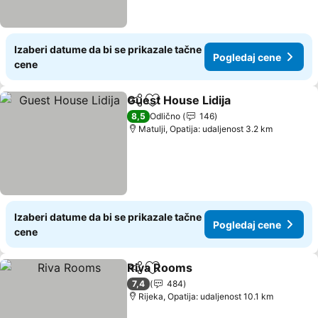
Izaberi datume da bi se prikazale tačne
Pogledaj cene
cene
Guest House Lidija
Deli
Dodati u favorite
8,5
Odlično
146
Matulji, Opatija: udaljenost 3.2 km
Izaberi datume da bi se prikazale tačne
Pogledaj cene
cene
Riva Rooms
Deli
Dodati u favorite
7,4
484
Rijeka, Opatija: udaljenost 10.1 km