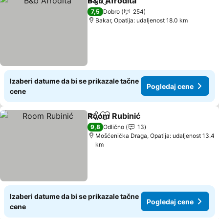
B&b Afrodita
Deli
Dodati u favorite
7,5
Dobro
254
Bakar, Opatija: udaljenost 18.0 km
Izaberi datume da bi se prikazale tačne
Pogledaj cene
cene
Room Rubinić
Deli
Dodati u favorite
9,8
Odlično
13
Mošćenička Draga, Opatija: udaljenost 13.4
km
Izaberi datume da bi se prikazale tačne
Pogledaj cene
cene