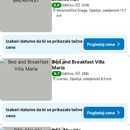
9,6
Odlično
209
Mošćenička Draga, Opatija: udaljenost 11.7
km
Izaberi datume da bi se prikazale tačne
Pogledaj cene
cene
Bed and Breakfast Villa
Deli
Dodati u favorite
Maria
9,7
Odlično
286
Lovran, Opatija: udaljenost 8.5 km
Izaberi datume da bi se prikazale tačne
Pogledaj cene
cene