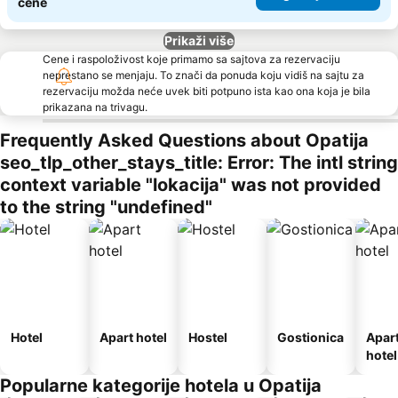
cene
Prikaži više
Cene i raspoloživost koje primamo sa sajtova za rezervaciju
neprestano se menjaju. To znači da ponuda koju vidiš na sajtu za
rezervaciju možda neće uvek biti potpuno ista kao ona koja je bila
prikazana na trivagu.
Frequently Asked Questions about Opatija
seo_tlp_other_stays_title: Error: The intl string
context variable "lokacija" was not provided
to the string "undefined"
Hotel
Apart hotel
Hostel
Gostionica
Apar
hotel
Popularne kategorije hotela u Opatija