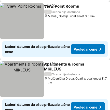
View Point Rooms
Deli
Dodati u favorite
/
Ocena nije dostupna
Matulji, Opatija: udaljenost 3.0 km
Izaberi datume da bi se prikazale tačne
Pogledaj cene
cene
Apartments & rooms
Deli
Dodati u favorite
MIKLEUS
/
Ocena nije dostupna
Mošćenička Draga, Opatija: udaljenost 11.7
km
Izaberi datume da bi se prikazale tačne
Pogledaj cene
cene