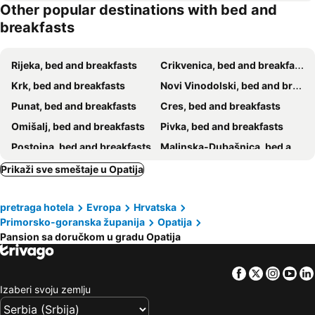
Other popular destinations with bed and
Rooms Don Permani
Bed and Breakfast Villa Iris
breakfasts
Apartments & rooms MIKLEUS
Room Rubinić
Rijeka, bed and breakfasts
Crikvenica, bed and breakfasts
Krk, bed and breakfasts
Novi Vinodolski, bed and breakfasts
Punat, bed and breakfasts
Cres, bed and breakfasts
Omišalj, bed and breakfasts
Pivka, bed and breakfasts
Postojna, bed and breakfasts
Malinska-Dubašnica, bed and breakfasts
Labin, bed and breakfasts
Mošćenička Draga, bed and breakfasts
Prikaži sve smeštaje u Opatija
San Dorligo della Valle, bed and breakfasts
Ilirska Bistrica, bed and breakfasts
pretraga hotela
Evropa
Hrvatska
Matulji, bed and breakfasts
Grožnjan, bed and breakfasts
Primorsko-goranska županija
Opatija
Motovun, bed and breakfasts
Lovran, bed and breakfasts
Pansion sa doručkom u gradu Opatija
Divača, bed and breakfasts
Cerovlje, bed and breakfasts
Brod na Kupi, bed and breakfasts
Bertoki, bed and breakfasts
Facebook
Twitter
Insta
Yo
Izaberi svoju zemlju
Prestranek, bed and breakfasts
Oprtalj, bed and breakfasts
Vinodolska, bed and breakfasts
Bakar, bed and breakfasts