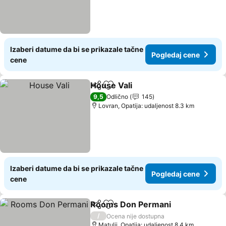
Izaberi datume da bi se prikazale tačne
Pogledaj cene
cene
House Vali
Deli
Dodati u favorite
9,5
Odlično
145
Lovran, Opatija: udaljenost 8.3 km
Izaberi datume da bi se prikazale tačne
Pogledaj cene
cene
Rooms Don Permani
Deli
Dodati u favorite
/
Ocena nije dostupna
Matulji, Opatija: udaljenost 8.4 km