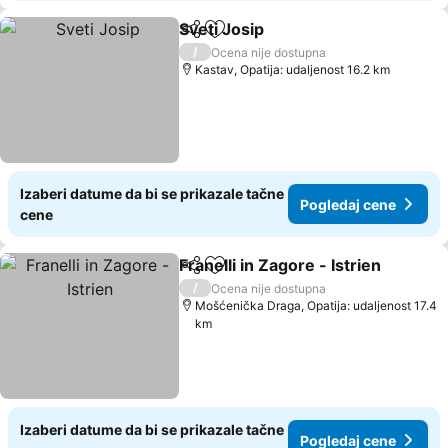
Sveti Josip
Deli
Dodati u favorite
/
Ocena nije dostupna
Kastav, Opatija: udaljenost 16.2 km
Izaberi datume da bi se prikazale tačne
Pogledaj cene
cene
Franelli in Zagore - Istrien
Deli
Dodati u favorite
/
Ocena nije dostupna
Mošćenička Draga, Opatija: udaljenost 17.4
km
Izaberi datume da bi se prikazale tačne
Pogledaj cene