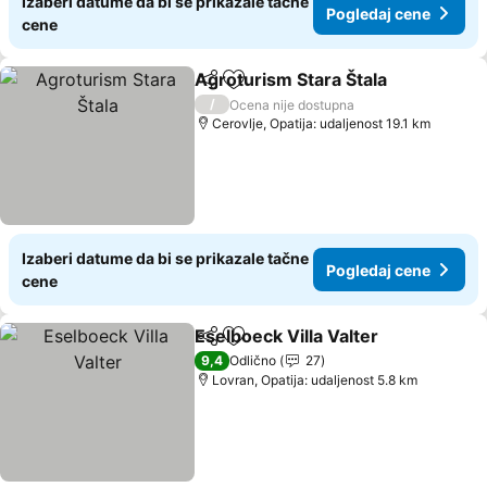
Izaberi datume da bi se prikazale tačne
Pogledaj cene
cene
Agroturism Stara Štala
Deli
Dodati u favorite
/
Ocena nije dostupna
Cerovlje, Opatija: udaljenost 19.1 km
Izaberi datume da bi se prikazale tačne
Pogledaj cene
cene
Eselboeck Villa Valter
Deli
Dodati u favorite
9,4
Odlično
27
Lovran, Opatija: udaljenost 5.8 km