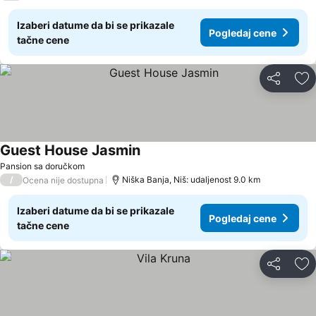
Izaberi datume da bi se prikazale
Pogledaj cene
tačne cene
Deli
Do
Guest House Jasmin
Pogledaj cene
Pansion sa doručkom
/
Niška Banja, Niš: udaljenost 9.0 km
Ocena nije dostupna
Izaberi datume da bi se prikazale
Pogledaj cene
tačne cene
Deli
Do