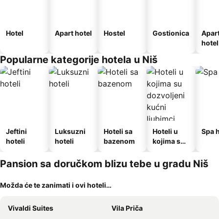
Hotel
Apart hotel
Hostel
Gostionica
Apar
hotel
Popularne kategorije hotela u Niš
Jeftini
Luksuzni
Hoteli sa
Hoteli u
Spa h
hoteli
hoteli
bazenom
kojima su
dozvoljeni
kućni
Pansion sa doručkom blizu tebe u gradu Niš
ljubimci
Možda će te zanimati i ovi hoteli…
Vivaldi Suites
Vila Priča