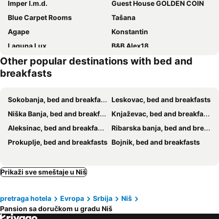
Imper I.m.d.
Guest House GOLDEN COIN
Blue Carpet Rooms
Tašana
Agape
Konstantin
Laguna Lux
B&B Alex18
Other popular destinations with bed and
Vila Storia
Todor
breakfasts
Regionalni Centar
Krevet & Doručak
B&b Zona Zamfirova
B&b Sweet Home
Sokobanja, bed and breakfasts
Leskovac, bed and breakfasts
Niška Banja, bed and breakfasts
Knjaževac, bed and breakfasts
Aleksinac, bed and breakfasts
Ribarska banja, bed and breakfasts
Prokuplje, bed and breakfasts
Bojnik, bed and breakfasts
Prikaži sve smeštaje u Niš
pretraga hotela
Evropa
Srbija
Niš
Pansion sa doručkom u gradu Niš