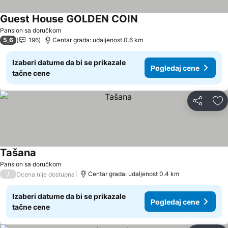
Guest House GOLDEN COIN
Pogledaj cene
Pansion sa doručkom
5,6
196
Centar grada: udaljenost 0.6 km
Izaberi datume da bi se prikazale
Pogledaj cene
tačne cene
Deli
Do
Tašana
Pogledaj cene
Pansion sa doručkom
/
Centar grada: udaljenost 0.4 km
Ocena nije dostupna
Izaberi datume da bi se prikazale
Pogledaj cene
tačne cene