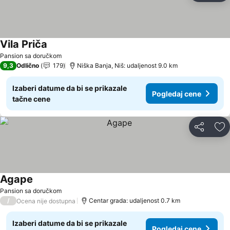
Vila Priča
Pogledaj cene
Pansion sa doručkom
9,3
Odlično
179
Niška Banja, Niš: udaljenost 9.0 km
Izaberi datume da bi se prikazale
Pogledaj cene
tačne cene
Deli
Do
Agape
Pogledaj cene
Pansion sa doručkom
/
Centar grada: udaljenost 0.7 km
Ocena nije dostupna
Izaberi datume da bi se prikazale
Pogledaj cene