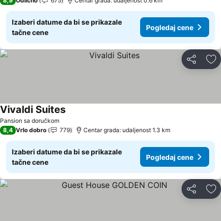
8,9
Odlično
675
Centar grada: udaljenost 0.6 km
Izaberi datume da bi se prikazale
Pogledaj cene
tačne cene
Deli
Do
Vivaldi Suites
Pogledaj cene
Pansion sa doručkom
8,4
Vrlo dobro
779
Centar grada: udaljenost 1.3 km
Izaberi datume da bi se prikazale
Pogledaj cene
tačne cene
Deli
Do