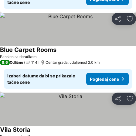
tačne cene
Deli
Do
Blue Carpet Rooms
Pogledaj cene
Pansion sa doručkom
8,6
Odlično
114
Centar grada: udaljenost 2.0 km
Izaberi datume da bi se prikazale
Pogledaj cene
tačne cene
Deli
Do
Vila Storia
Pogledaj cene