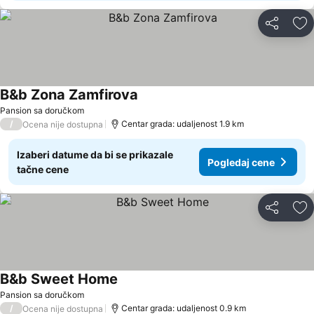
Deli
Do
B&b Zona Zamfirova
Pogledaj cene
Pansion sa doručkom
/
Centar grada: udaljenost 1.9 km
Ocena nije dostupna
Izaberi datume da bi se prikazale
Pogledaj cene
tačne cene
Deli
Do
B&b Sweet Home
Pogledaj cene
Pansion sa doručkom
/
Centar grada: udaljenost 0.9 km
Ocena nije dostupna