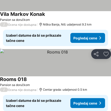
Vila Markov Konak
Pogledaj cene
Pansion sa doručkom
/
Niška Banja, Niš: udaljenost 9.3 km
Ocena nije dostupna
Izaberi datume da bi se prikazale
Pogledaj cene
tačne cene
Deli
Do
Rooms 018
Pogledaj cene
Pansion sa doručkom
/
Centar grada: udaljenost 0.5 km
Ocena nije dostupna
Izaberi datume da bi se prikazale
Pogledaj cene
tačne cene