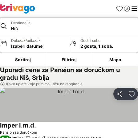
Favoriti
Prijavi
Men
Destinacija
Niš
Dolazak/odlazak
Gosti i sobe
Izaberi datume
2 gosta, 1 soba.
Sortiraj
Filtriraj
Mapa
Uporedi cene za Pansion sa doručkom u
gradu Niš, Srbija
Kako uplate koje primimo utiču na rangiranje
Deli
Do
Imper I.m.d.
Pogledaj cene
Pansion sa doručkom