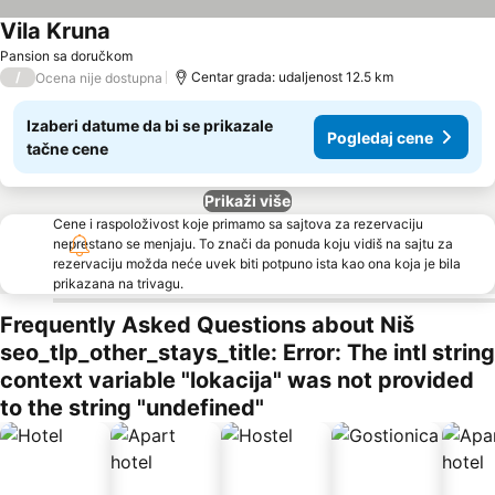
Vila Kruna
Pogledaj cene
Pansion sa doručkom
/
Centar grada: udaljenost 12.5 km
Ocena nije dostupna
Izaberi datume da bi se prikazale
Pogledaj cene
tačne cene
Prikaži više
Cene i raspoloživost koje primamo sa sajtova za rezervaciju
neprestano se menjaju. To znači da ponuda koju vidiš na sajtu za
rezervaciju možda neće uvek biti potpuno ista kao ona koja je bila
prikazana na trivagu.
Frequently Asked Questions about Niš
seo_tlp_other_stays_title: Error: The intl string
context variable "lokacija" was not provided
to the string "undefined"