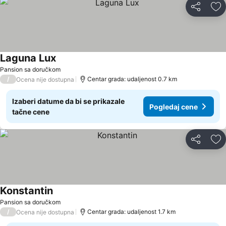
Deli
Do
Laguna Lux
Pogledaj cene
Pansion sa doručkom
/
Centar grada: udaljenost 0.7 km
Ocena nije dostupna
Izaberi datume da bi se prikazale
Pogledaj cene
tačne cene
Deli
Do
Konstantin
Pogledaj cene
Pansion sa doručkom
/
Centar grada: udaljenost 1.7 km
Ocena nije dostupna