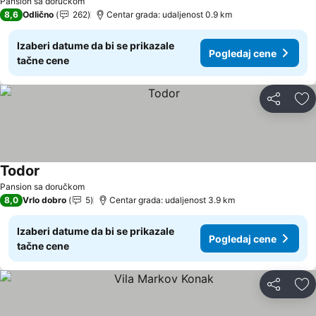
Pansion sa doručkom
8,6
Odlično
262
Centar grada: udaljenost 0.9 km
Izaberi datume da bi se prikazale
Pogledaj cene
tačne cene
Deli
Do
Todor
Pogledaj cene
Pansion sa doručkom
8,0
Vrlo dobro
5
Centar grada: udaljenost 3.9 km
Izaberi datume da bi se prikazale
Pogledaj cene
tačne cene
Deli
Do