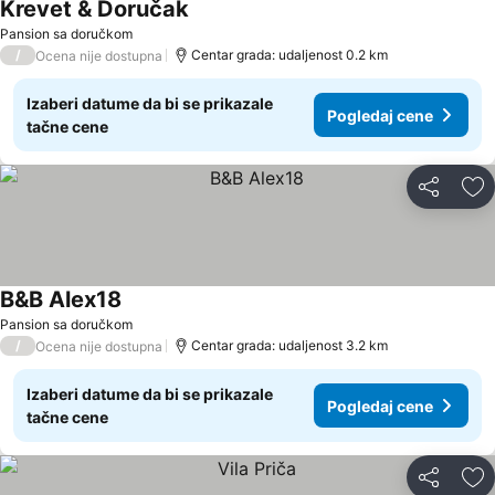
Krevet & Doručak
Pogledaj cene
Pansion sa doručkom
/
Centar grada: udaljenost 0.2 km
Ocena nije dostupna
Izaberi datume da bi se prikazale
Pogledaj cene
tačne cene
Deli
Do
B&B Alex18
Pogledaj cene
Pansion sa doručkom
/
Centar grada: udaljenost 3.2 km
Ocena nije dostupna
Izaberi datume da bi se prikazale
Pogledaj cene
tačne cene
Deli
Do