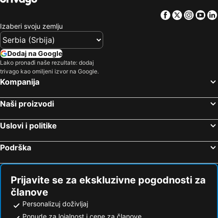
Facebook
Twitter
Insta
Yo
Izaberi svoju zemlju
Dodaj na Google
Lako pronađi naše rezultate: dodaj
trivago kao omiljeni izvor na Google.
Kompanija
Naši proizvodi
Uslovi i politike
Podrška
Prijavite se za ekskluzivne pogodnosti za
članove
Personalizuj doživljaj
Ponude za lojalnost i cene za članove