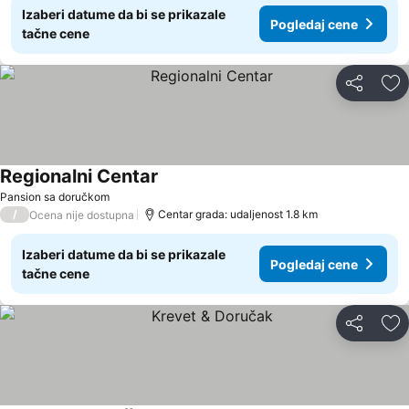
Izaberi datume da bi se prikazale
Pogledaj cene
tačne cene
Deli
Do
Regionalni Centar
Pogledaj cene
Pansion sa doručkom
/
Centar grada: udaljenost 1.8 km
Ocena nije dostupna
Izaberi datume da bi se prikazale
Pogledaj cene
tačne cene
Deli
Do