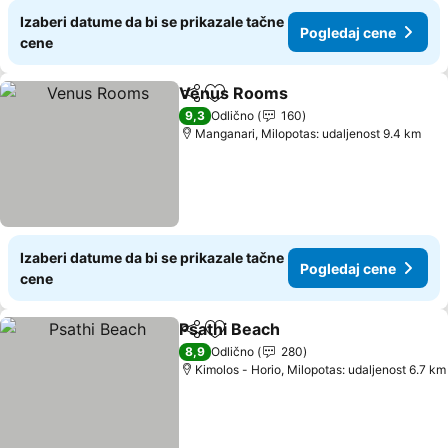
Izaberi datume da bi se prikazale tačne
Pogledaj cene
cene
Venus Rooms
Deli
Dodati u favorite
Pogledaj ce
9,3
Odlično
160
Manganari, Milopotas: udaljenost 9.4 km
Izaberi datume da bi se prikazale tačne
Pogledaj cene
cene
Psathi Beach
Deli
Dodati u favorite
Pogledaj cen
8,9
Odlično
280
Kimolos - Horio, Milopotas: udaljenost 6.7 km