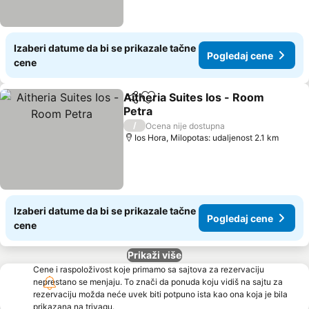
Izaberi datume da bi se prikazale tačne
Pogledaj cene
cene
Aitheria Suites Ios - Room
Deli
Dodati u favorite
Petra
Pogledaj cene
/
Ocena nije dostupna
Ios Hora, Milopotas: udaljenost 2.1 km
Izaberi datume da bi se prikazale tačne
Pogledaj cene
cene
Prikaži više
Cene i raspoloživost koje primamo sa sajtova za rezervaciju
neprestano se menjaju. To znači da ponuda koju vidiš na sajtu za
rezervaciju možda neće uvek biti potpuno ista kao ona koja je bila
prikazana na trivagu.