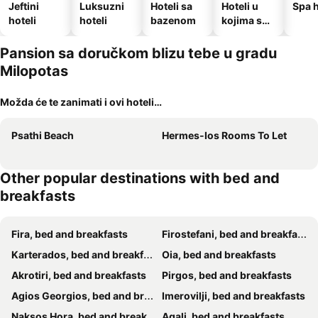
Jeftini
Luksuzni
Hoteli sa
Hoteli u
Spa h
hoteli
hoteli
bazenom
kojima su
dozvoljeni
kućni
Pansion sa doručkom blizu tebe u gradu
ljubimci
Milopotas
Možda će te zanimati i ovi hoteli…
Psathi Beach
Hermes-Ios Rooms To Let
Other popular destinations with bed and
breakfasts
Fira, bed and breakfasts
Firostefani, bed and breakfasts
Karterados, bed and breakfasts
Oia, bed and breakfasts
Akrotiri, bed and breakfasts
Pirgos, bed and breakfasts
Agios Georgios, bed and breakfasts
Imerovilji, bed and breakfasts
Naksos Hora, bed and breakfasts
Agali, bed and breakfasts