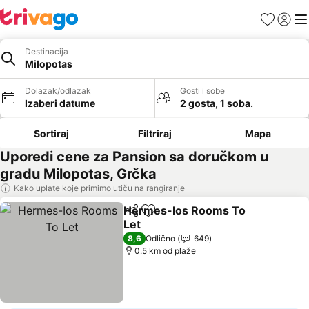
Favoriti
Prijavi
Men
Destinacija
Milopotas
Dolazak/odlazak
Gosti i sobe
Izaberi datume
2 gosta, 1 soba.
Sortiraj
Filtriraj
Mapa
Uporedi cene za Pansion sa doručkom u
gradu Milopotas, Grčka
Kako uplate koje primimo utiču na rangiranje
Hermes-Ios Rooms To
Deli
Dodati u favorite
Let
Pogledaj cene
8,6
Odlično
649
0.5 km od plaže