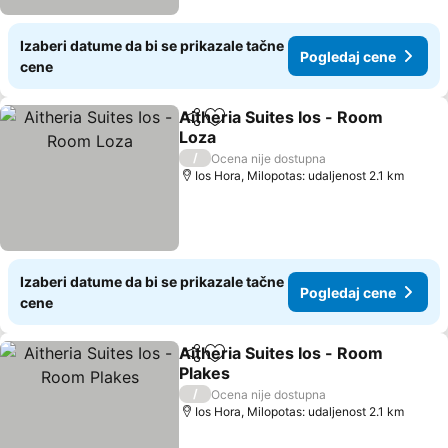
Izaberi datume da bi se prikazale tačne
Pogledaj cene
cene
Aitheria Suites Ios - Room
Deli
Dodati u favorite
Loza
Pogledaj cene
/
Ocena nije dostupna
Ios Hora, Milopotas: udaljenost 2.1 km
Izaberi datume da bi se prikazale tačne
Pogledaj cene
cene
Aitheria Suites Ios - Room
Deli
Dodati u favorite
Plakes
Pogledaj cene
/
Ocena nije dostupna
Ios Hora, Milopotas: udaljenost 2.1 km