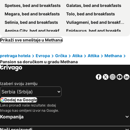
Spetses, bed and breakfasts
Galatas, bed and breakfasts
Megara, bed and breakfasts
Tolo, bed and breakfasts
Selinia, bed and breakfasts
Vuliagmeni, bed and breakfasts
Aegina City, bed and breakfasts
Epidaurus, bed and breakfasts
Pirej, bed and breakfasts
Alimos, bed and breakfasts
Prikaži sve smeštaje u Methana
Faliro, bed and breakfasts
Iria, bed and breakfasts
pretraga hotela
Evropa
Grčka
Atika
Attika
Methana
Hidra, bed and breakfasts
Pansion sa doručkom u gradu Methana
Facebook
Twitter
Insta
Yo
Izaberi svoju zemlju
Dodaj na Google
Lako pronađi naše rezultate: dodaj
trivago kao omiljeni izvor na Google.
Kompanija
Naši proizvodi