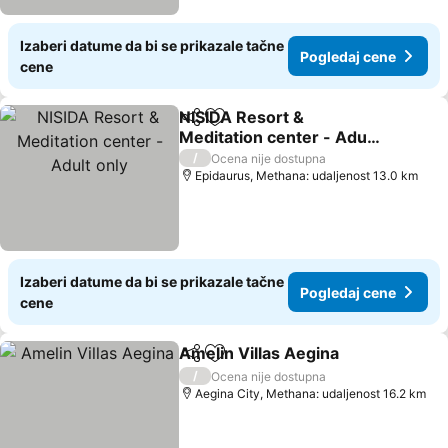
Izaberi datume da bi se prikazale tačne
Pogledaj cene
cene
NISIDA Resort &
Deli
Dodati u favorite
Meditation center - Adult
only
/
Ocena nije dostupna
Epidaurus, Methana: udaljenost 13.0 km
Izaberi datume da bi se prikazale tačne
Pogledaj cene
cene
Amelin Villas Aegina
Deli
Dodati u favorite
/
Ocena nije dostupna
Aegina City, Methana: udaljenost 16.2 km