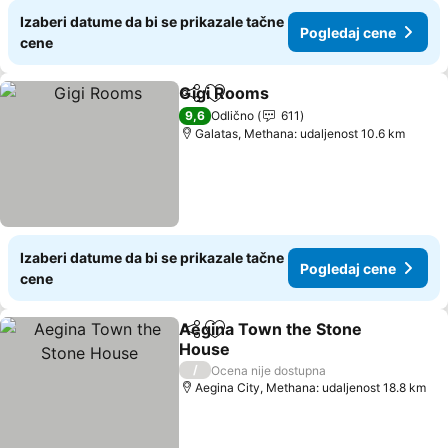
Izaberi datume da bi se prikazale tačne
Pogledaj cene
cene
Gigi Rooms
Deli
Dodati u favorite
9,6
Odlično
611
Galatas, Methana: udaljenost 10.6 km
Izaberi datume da bi se prikazale tačne
Pogledaj cene
cene
Aegina Town the Stone
Deli
Dodati u favorite
House
/
Ocena nije dostupna
Aegina City, Methana: udaljenost 18.8 km