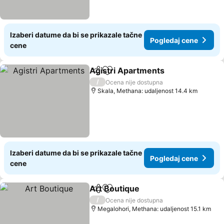
Izaberi datume da bi se prikazale tačne
Pogledaj cene
cene
Agistri Apartments
Deli
Dodati u favorite
/
Ocena nije dostupna
Skala, Methana: udaljenost 14.4 km
Izaberi datume da bi se prikazale tačne
Pogledaj cene
cene
Art Boutique
Deli
Dodati u favorite
/
Ocena nije dostupna
Megalohori, Methana: udaljenost 15.1 km