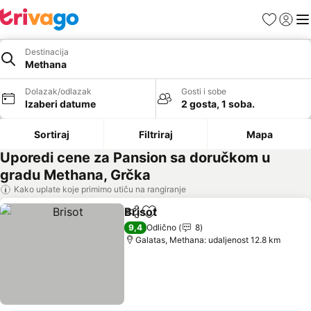
Favoriti
Prijavi
Men
Destinacija
Methana
Dolazak/odlazak
Gosti i sobe
Izaberi datume
2 gosta, 1 soba.
Sortiraj
Filtriraj
Mapa
Uporedi cene za Pansion sa doručkom u
gradu Methana, Grčka
Kako uplate koje primimo utiču na rangiranje
Brisot
Deli
Dodati u favorite
9,4
Odlično
8
Galatas, Methana: udaljenost 12.8 km