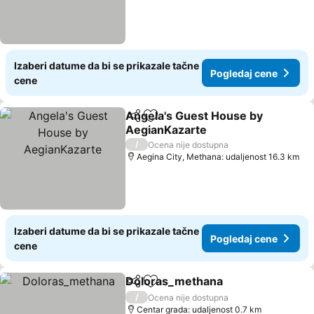
Izaberi datume da bi se prikazale tačne
Pogledaj cene
cene
Angela's Guest House by
Deli
Dodati u favorite
AegianKazarte
/
Ocena nije dostupna
Aegina City, Methana: udaljenost 16.3 km
Izaberi datume da bi se prikazale tačne
Pogledaj cene
cene
Doloras_methana
Deli
Dodati u favorite
/
Ocena nije dostupna
Centar grada: udaljenost 0.7 km