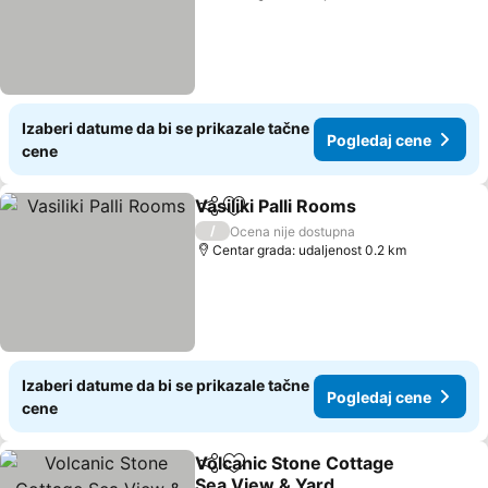
Izaberi datume da bi se prikazale tačne
Pogledaj cene
cene
Vasiliki Palli Rooms
Deli
Dodati u favorite
/
Ocena nije dostupna
Centar grada: udaljenost 0.2 km
Izaberi datume da bi se prikazale tačne
Pogledaj cene
cene
Volcanic Stone Cottage
Deli
Dodati u favorite
Sea View & Yard