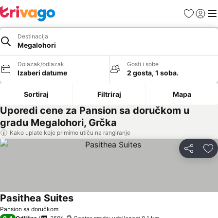
Favoriti
Prijavi
Men
Destinacija
Megalohori
Dolazak/odlazak
Gosti i sobe
Izaberi datume
2 gosta, 1 soba.
Sortiraj
Filtriraj
Mapa
Uporedi cene za Pansion sa doručkom u
gradu Megalohori, Grčka
Kako uplate koje primimo utiču na rangiranje
Deli
Do
Pasithea Suites
Pansion sa doručkom