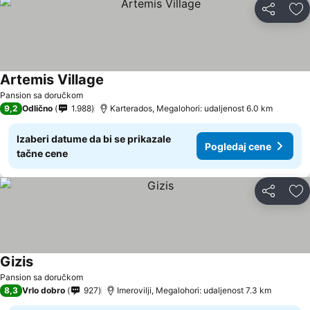
Deli
Do
Artemis Village
Pansion sa doručkom
9,2
Odlično
1.988
Karterados, Megalohori: udaljenost 6.0 km
Izaberi datume da bi se prikazale
Pogledaj cene
tačne cene
Deli
Do
Gizis
Pansion sa doručkom
8,3
Vrlo dobro
927
Imerovilji, Megalohori: udaljenost 7.3 km