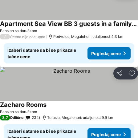
Apartment Sea View BB 3 guests in a family hotel
Pansion sa doručkom
/
Perivolos, Megalohori: udaljenost 4.3 km
Ocena nije dostupna
Izaberi datume da bi se prikazale
Pogledaj cene
tačne cene
Deli
Do
Zacharo Rooms
Pansion sa doručkom
8,7
Odlično
234
Terasia, Megalohori: udaljenost 9.9 km
Izaberi datume da bi se prikazale
Pogledaj cene
tačne cene