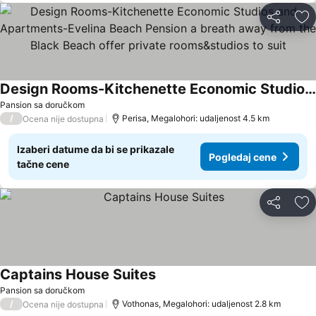
Deli
Do
Design Rooms-Kitchenette Economic Studios and Apartments-Evelina Beach Pension a breath away from the Black Beach offer private rooms&studios to suit
Pansion sa doručkom
/
Perisa, Megalohori: udaljenost 4.5 km
Ocena nije dostupna
Izaberi datume da bi se prikazale
Pogledaj cene
tačne cene
Deli
Do
Captains House Suites
Pansion sa doručkom
/
Vothonas, Megalohori: udaljenost 2.8 km
Ocena nije dostupna