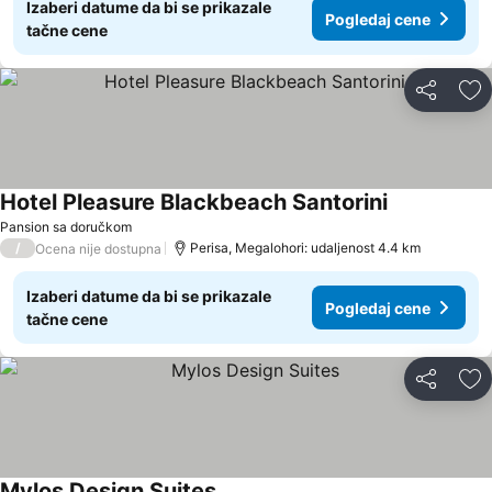
Izaberi datume da bi se prikazale
Pogledaj cene
tačne cene
Deli
Do
Hotel Pleasure Blackbeach Santorini
Pansion sa doručkom
/
Perisa, Megalohori: udaljenost 4.4 km
Ocena nije dostupna
Izaberi datume da bi se prikazale
Pogledaj cene
tačne cene
Deli
Do
Mylos Design Suites