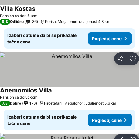
Villa Kostas
Pansion sa doručkom
8,8
Odlično
36
Perisa, Megalohori: udaljenost 4.3 km
Izaberi datume da bi se prikazale
Pogledaj cene
tačne cene
Deli
Do
Anemomilos Villa
Pansion sa doručkom
7,8
Dobro
176
Firostefani, Megalohori: udaljenost 5.6 km
Izaberi datume da bi se prikazale
Pogledaj cene
tačne cene