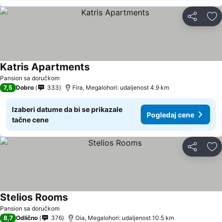
Deli
Do
Katris Apartments
Pansion sa doručkom
7,5
Dobro
333
Fira, Megalohori: udaljenost 4.9 km
Izaberi datume da bi se prikazale
Pogledaj cene
tačne cene
Deli
Do
Stelios Rooms
Pansion sa doručkom
8,7
Odlično
376
Oia, Megalohori: udaljenost 10.5 km