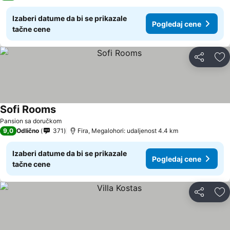
Izaberi datume da bi se prikazale
Pogledaj cene
tačne cene
Deli
Do
Sofi Rooms
Pansion sa doručkom
9,0
Odlično
371
Fira, Megalohori: udaljenost 4.4 km
Izaberi datume da bi se prikazale
Pogledaj cene
tačne cene
Deli
Do