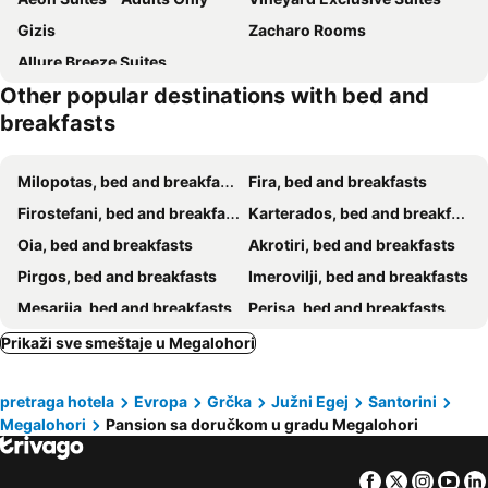
Gizis
Zacharo Rooms
Allure Breeze Suites
Other popular destinations with bed and
breakfasts
Milopotas, bed and breakfasts
Fira, bed and breakfasts
Firostefani, bed and breakfasts
Karterados, bed and breakfasts
Oia, bed and breakfasts
Akrotiri, bed and breakfasts
Pirgos, bed and breakfasts
Imerovilji, bed and breakfasts
Mesarija, bed and breakfasts
Perisa, bed and breakfasts
Manganari, bed and breakfasts
Perivolos, bed and breakfasts
Prikaži sve smeštaje u Megalohori
Ios Hora, bed and breakfasts
Vothonas, bed and breakfasts
pretraga hotela
Evropa
Grčka
Južni Egej
Santorini
Terasia, bed and breakfasts
Vlihada, bed and breakfasts
Megalohori
Pansion sa doručkom u gradu Megalohori
Vourvoulos, bed and breakfasts
Facebook
Twitter
Insta
Yo