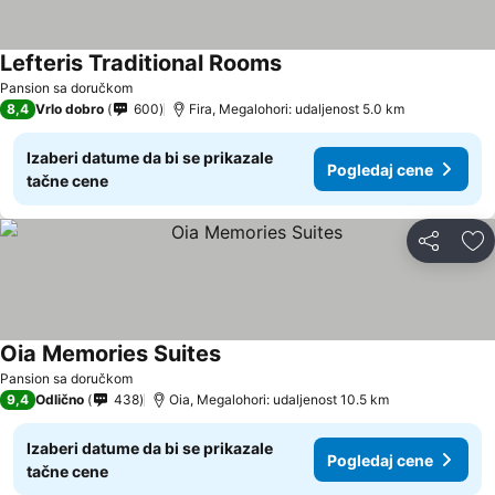
Lefteris Traditional Rooms
Pansion sa doručkom
8,4
Vrlo dobro
600
Fira, Megalohori: udaljenost 5.0 km
Izaberi datume da bi se prikazale
Pogledaj cene
tačne cene
Deli
Do
Oia Memories Suites
Pansion sa doručkom
9,4
Odlično
438
Oia, Megalohori: udaljenost 10.5 km
Izaberi datume da bi se prikazale
Pogledaj cene
tačne cene