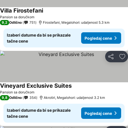
Villa Firostefani
Pansion sa doručkom
9,2
Odlično
751
Firostefani, Megalohori: udaljenost 5.3 km
Izaberi datume da bi se prikazale
Pogledaj cene
tačne cene
Deli
Do
Vineyard Exclusive Suites
Pansion sa doručkom
9,8
Odlično
354
Akrotiri, Megalohori: udaljenost 3.2 km
Izaberi datume da bi se prikazale
Pogledaj cene
tačne cene