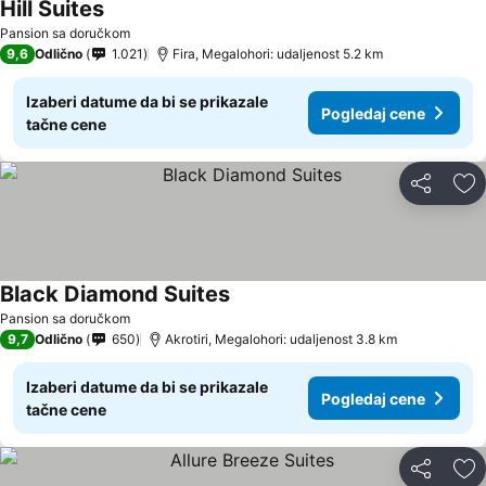
Hill Suites
Pansion sa doručkom
9,6
Odlično
1.021
Fira, Megalohori: udaljenost 5.2 km
Izaberi datume da bi se prikazale
Pogledaj cene
tačne cene
Deli
Do
Black Diamond Suites
Pansion sa doručkom
9,7
Odlično
650
Akrotiri, Megalohori: udaljenost 3.8 km
Izaberi datume da bi se prikazale
Pogledaj cene
tačne cene
Deli
Do