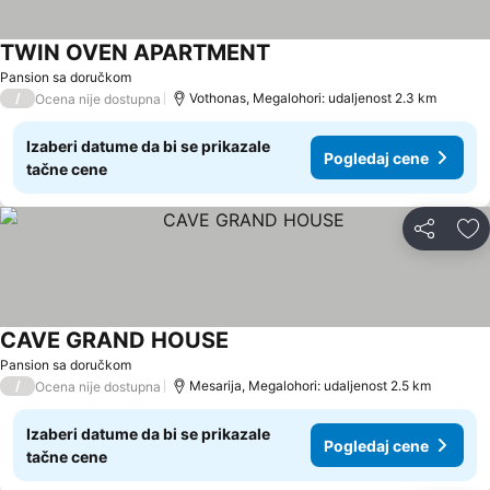
TWIN OVEN APARTMENT
Pansion sa doručkom
/
Vothonas, Megalohori: udaljenost 2.3 km
Ocena nije dostupna
Izaberi datume da bi se prikazale
Pogledaj cene
tačne cene
Deli
Do
CAVE GRAND HOUSE
Pansion sa doručkom
/
Mesarija, Megalohori: udaljenost 2.5 km
Ocena nije dostupna
Izaberi datume da bi se prikazale
Pogledaj cene
tačne cene