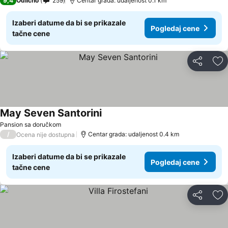
9,4
Odlično
259
Centar grada: udaljenost 0.1 km
Izaberi datume da bi se prikazale
Pogledaj cene
tačne cene
Deli
Do
May Seven Santorini
Pansion sa doručkom
/
Centar grada: udaljenost 0.4 km
Ocena nije dostupna
Izaberi datume da bi se prikazale
Pogledaj cene
tačne cene
Deli
Do