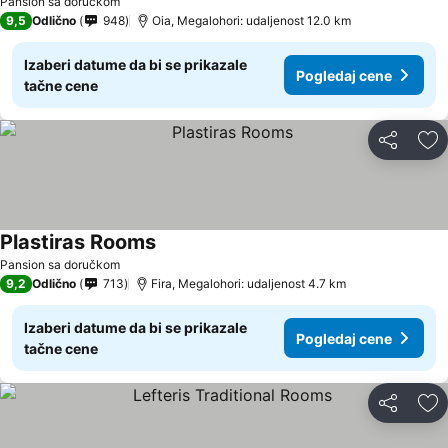
Pansion sa doručkom
9,5
Odlično
948
Oia, Megalohori: udaljenost 12.0 km
Izaberi datume da bi se prikazale
Pogledaj cene
tačne cene
Deli
Do
Plastiras Rooms
Pansion sa doručkom
9,2
Odlično
713
Fira, Megalohori: udaljenost 4.7 km
Izaberi datume da bi se prikazale
Pogledaj cene
tačne cene
Deli
Do