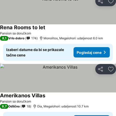
Deli
Do
Rena Rooms to let
Pansion sa doručkom
8,1
Vrlo dobro
174
Monolitos, Megalohori: udaljenost 6.0 km
Izaberi datume da bi se prikazale
Pogledaj cene
tačne cene
Deli
Do
Amerikanos Villas
Pansion sa doručkom
9,7
Odlično
18
Oia, Megalohori: udaljenost 10.7 km