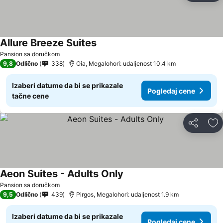
Allure Breeze Suites
Pansion sa doručkom
9,8
Odlično
338
Oia, Megalohori: udaljenost 10.4 km
Izaberi datume da bi se prikazale
Pogledaj cene
tačne cene
Deli
Do
Aeon Suites - Adults Only
Pansion sa doručkom
9,5
Odlično
439
Pirgos, Megalohori: udaljenost 1.9 km
Izaberi datume da bi se prikazale
Pogledaj cene