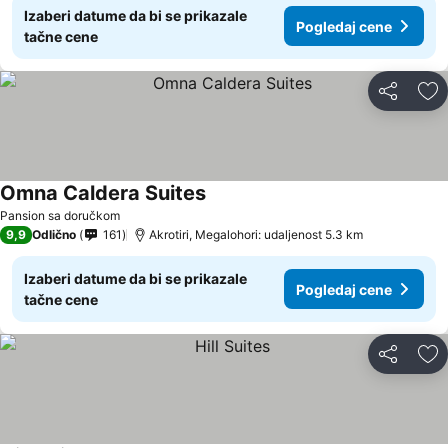
Izaberi datume da bi se prikazale
Pogledaj cene
tačne cene
Deli
Do
Omna Caldera Suites
Pansion sa doručkom
9,9
Odlično
161
Akrotiri, Megalohori: udaljenost 5.3 km
Izaberi datume da bi se prikazale
Pogledaj cene
tačne cene
Deli
Do