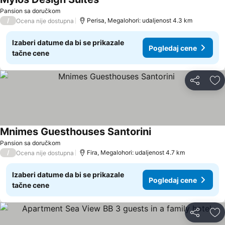
Pansion sa doručkom
/
Perisa, Megalohori: udaljenost 4.3 km
Ocena nije dostupna
Izaberi datume da bi se prikazale
Pogledaj cene
tačne cene
Deli
Do
Mnimes Guesthouses Santorini
Pansion sa doručkom
/
Fira, Megalohori: udaljenost 4.7 km
Ocena nije dostupna
Izaberi datume da bi se prikazale
Pogledaj cene
tačne cene
Deli
Do