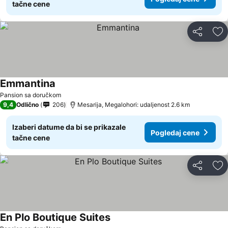
tačne cene
Deli
Do
Emmantina
Pansion sa doručkom
9,4
Odlično
206
Mesarija, Megalohori: udaljenost 2.6 km
Izaberi datume da bi se prikazale
Pogledaj cene
tačne cene
Deli
Do
En Plo Boutique Suites