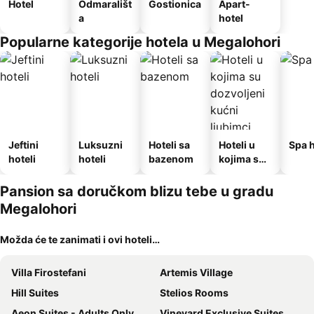
Hotel
Odmarališt
Gostionica
Apart-
a
hotel
Popularne kategorije hotela u Megalohori
Jeftini
Luksuzni
Hoteli sa
Hoteli u
Spa h
hoteli
hoteli
bazenom
kojima su
dozvoljeni
kućni
Pansion sa doručkom blizu tebe u gradu
ljubimci
Megalohori
Možda će te zanimati i ovi hoteli…
Villa Firostefani
Artemis Village
Hill Suites
Stelios Rooms
Aeon Suites - Adults Only
Vineyard Exclusive Suites