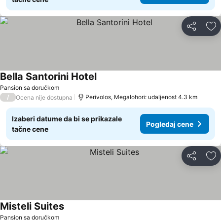
Deli
Do
Bella Santorini Hotel
Pansion sa doručkom
/
Perivolos, Megalohori: udaljenost 4.3 km
Ocena nije dostupna
Izaberi datume da bi se prikazale
Pogledaj cene
tačne cene
Deli
Do
Misteli Suites
Pansion sa doručkom