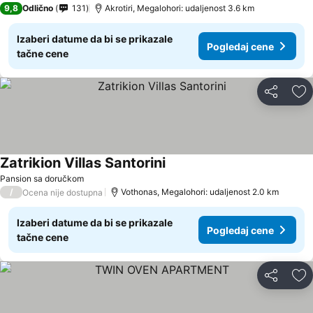
9,8
Odlično
131
Akrotiri, Megalohori: udaljenost 3.6 km
Izaberi datume da bi se prikazale
Pogledaj cene
tačne cene
Deli
Do
Zatrikion Villas Santorini
Pansion sa doručkom
/
Vothonas, Megalohori: udaljenost 2.0 km
Ocena nije dostupna
Izaberi datume da bi se prikazale
Pogledaj cene
tačne cene
Deli
Do