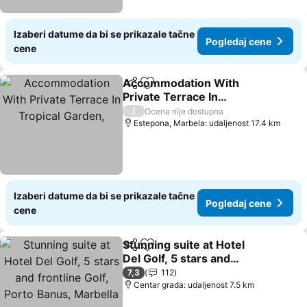
Izaberi datume da bi se prikazale tačne
Pogledaj cene
cene
Accommodation With
Deli
Dodati u favorite
Private Terrace In
Tropical Garden,
/
Ocena nije dostupna
Estepona, Marbela: udaljenost 17.4 km
Izaberi datume da bi se prikazale tačne
Pogledaj cene
cene
Stunning suite at Hotel
Deli
Dodati u favorite
Del Golf, 5 stars and
frontline Golf, Porto
7,3
112
Banus, Marbella
Centar grada: udaljenost 7.5 km