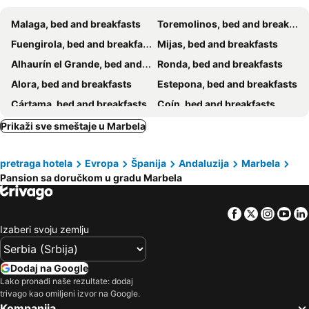
Malaga, bed and breakfasts
Toremolinos, bed and breakfasts
Fuengirola, bed and breakfasts
Mijas, bed and breakfasts
Alhaurín el Grande, bed and breakfasts
Ronda, bed and breakfasts
Alora, bed and breakfasts
Estepona, bed and breakfasts
Cártama, bed and breakfasts
Coín, bed and breakfasts
Alhaurín de la Torre, bed and breakfasts
Malaga Monda, bed and breakfasts
Prikaži sve smeštaje u Marbela
Carratraca, bed and breakfasts
Benahavis, bed and breakfasts
pretraga hotela
Evropa
Španija
Andaluzija
Marbela
Benalmadena, bed and breakfasts
Ojén, bed and breakfasts
Pansion sa doručkom u gradu Marbela
Kasares, bed and breakfasts
Parauta, bed and breakfasts
Almogía, bed and breakfasts
Pizarra, bed and breakfasts
Facebook
Twitter
Insta
Yo
Gaucín, bed and breakfasts
Casarabonela, bed and breakfasts
Izaberi svoju zemlju
Dodaj na Google
Lako pronađi naše rezultate: dodaj
trivago kao omiljeni izvor na Google.
Kompanija