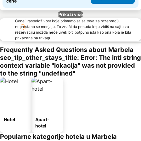
cene
Prikaži više
Cene i raspoloživost koje primamo sa sajtova za rezervaciju
neprestano se menjaju. To znači da ponuda koju vidiš na sajtu za
rezervaciju možda neće uvek biti potpuno ista kao ona koja je bila
prikazana na trivagu.
Frequently Asked Questions about Marbela
seo_tlp_other_stays_title: Error: The intl string
context variable "lokacija" was not provided
to the string "undefined"
Hotel
Apart-
hotel
Popularne kategorije hotela u Marbela