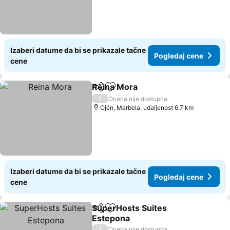
Izaberi datume da bi se prikazale tačne
Pogledaj cene
cene
Reina Mora
Deli
Dodati u favorite
/
Ocena nije dostupna
Ojén, Marbela: udaljenost 6.7 km
Izaberi datume da bi se prikazale tačne
Pogledaj cene
cene
SuperHosts Suites
Deli
Dodati u favorite
Estepona
/
Ocena nije dostupna