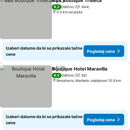
B&B Boutique Tribeca
Deli
Dodati u favorite
9,2
Odlično
644
0.5 km od plaže
Izaberi datume da bi se prikazale tačne
Pogledaj cene
cene
Boutique Hotel Maravilla
Deli
Dodati u favorite
9,5
Odlično
62
Benahavis, Marbela: udaljenost 10.9 km
Izaberi datume da bi se prikazale tačne
Pogledaj cene
cene