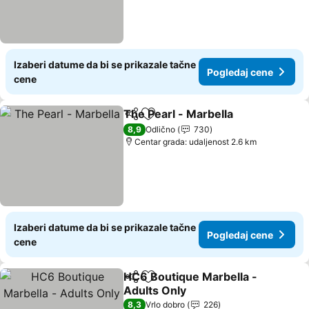
Izaberi datume da bi se prikazale tačne
Pogledaj cene
cene
The Pearl - Marbella
Deli
Dodati u favorite
8,9
Odlično
730
Centar grada: udaljenost 2.6 km
Izaberi datume da bi se prikazale tačne
Pogledaj cene
cene
HC6 Boutique Marbella -
Deli
Dodati u favorite
Adults Only
8,3
Vrlo dobro
226