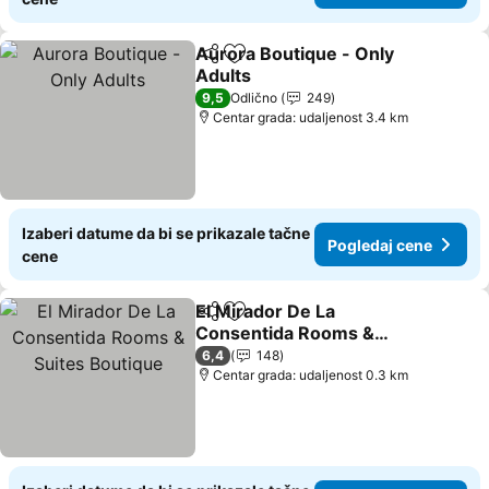
Aurora Boutique - Only
Deli
Dodati u favorite
Adults
9,5
Odlično
249
Centar grada: udaljenost 3.4 km
Izaberi datume da bi se prikazale tačne
Pogledaj cene
cene
El Mirador De La
Deli
Dodati u favorite
Consentida Rooms &
Suites Boutique
6,4
148
Centar grada: udaljenost 0.3 km