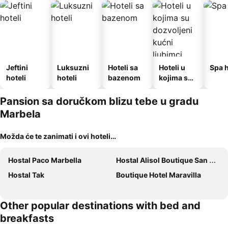
Jeftini
Luksuzni
Hoteli sa
Hoteli u
Spa h
hoteli
hoteli
bazenom
kojima su
dozvoljeni
kućni
Pansion sa doručkom blizu tebe u gradu
ljubimci
Marbela
Možda će te zanimati i ovi hoteli…
Hostal Paco Marbella
Hostal Alisol Boutique San Pedro
Hostal Tak
Boutique Hotel Maravilla
Other popular destinations with bed and
breakfasts