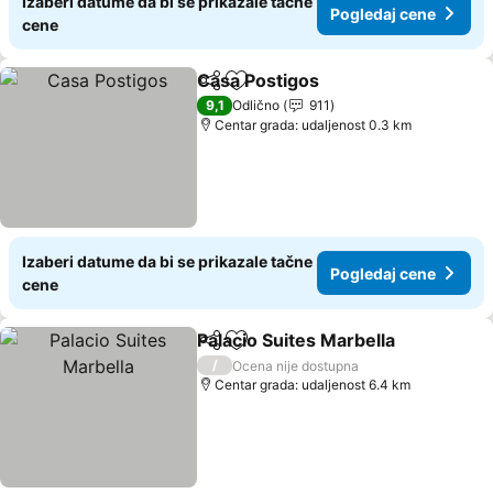
Izaberi datume da bi se prikazale tačne
Pogledaj cene
cene
Casa Postigos
Deli
Dodati u favorite
9,1
Odlično
911
Centar grada: udaljenost 0.3 km
Izaberi datume da bi se prikazale tačne
Pogledaj cene
cene
Palacio Suites Marbella
Deli
Dodati u favorite
/
Ocena nije dostupna
Centar grada: udaljenost 6.4 km