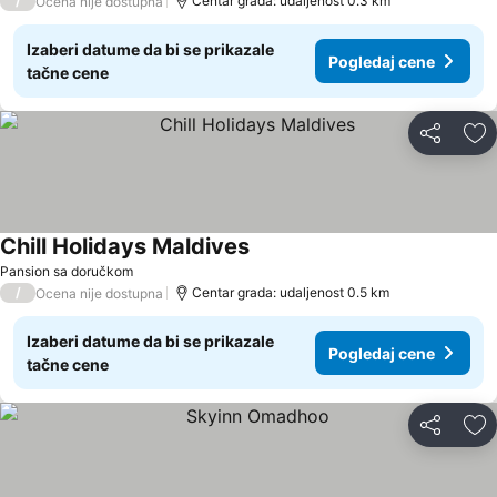
/
Centar grada: udaljenost 0.3 km
Ocena nije dostupna
Izaberi datume da bi se prikazale
Pogledaj cene
tačne cene
Deli
Do
Chill Holidays Maldives
Pansion sa doručkom
/
Centar grada: udaljenost 0.5 km
Ocena nije dostupna
Izaberi datume da bi se prikazale
Pogledaj cene
tačne cene
Deli
Do