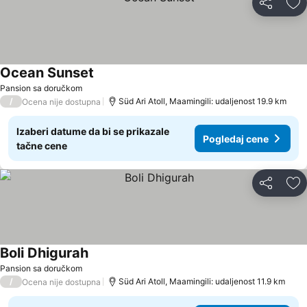
Deli
Do
Ocean Sunset
Pansion sa doručkom
/
Süd Ari Atoll, Maamingili: udaljenost 19.9 km
Ocena nije dostupna
Izaberi datume da bi se prikazale
Pogledaj cene
tačne cene
Deli
Do
Boli Dhigurah
Pansion sa doručkom
/
Süd Ari Atoll, Maamingili: udaljenost 11.9 km
Ocena nije dostupna