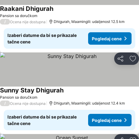
Raakani Dhigurah
Pansion sa doručkom
/
Dhigurah, Maamingili: udaljenost 12.5 km
Ocena nije dostupna
Izaberi datume da bi se prikazale
Pogledaj cene
tačne cene
Deli
Do
Sunny Stay Dhigurah
Pansion sa doručkom
/
Dhigurah, Maamingili: udaljenost 12.4 km
Ocena nije dostupna
Izaberi datume da bi se prikazale
Pogledaj cene
tačne cene