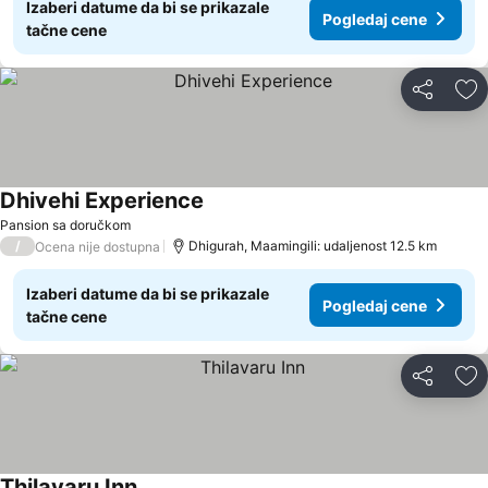
Izaberi datume da bi se prikazale
Pogledaj cene
tačne cene
Deli
Do
Dhivehi Experience
Pansion sa doručkom
/
Dhigurah, Maamingili: udaljenost 12.5 km
Ocena nije dostupna
Izaberi datume da bi se prikazale
Pogledaj cene
tačne cene
Deli
Do
Thilavaru Inn