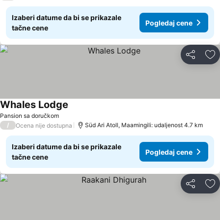
Izaberi datume da bi se prikazale
Pogledaj cene
tačne cene
Deli
Do
Whales Lodge
Pansion sa doručkom
/
Süd Ari Atoll, Maamingili: udaljenost 4.7 km
Ocena nije dostupna
Izaberi datume da bi se prikazale
Pogledaj cene
tačne cene
Deli
Do