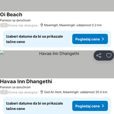
Oi Beach
Pansion sa doručkom
/
Maamigili, Maamingili: udaljenost 0.2 km
Ocena nije dostupna
Izaberi datume da bi se prikazale
Pogledaj cene
tačne cene
Deli
Do
Havaa Inn Dhangethi
Pansion sa doručkom
/
Süd Ari Atoll, Maamingili: udaljenost 20.0 km
Ocena nije dostupna
Izaberi datume da bi se prikazale
Pogledaj cene
tačne cene