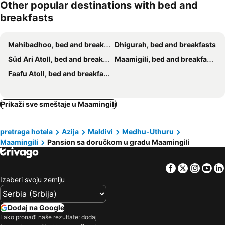
Other popular destinations with bed and
breakfasts
Mahibadhoo, bed and breakfasts
Dhigurah, bed and breakfasts
Süd Ari Atoll, bed and breakfasts
Maamigili, bed and breakfasts
Faafu Atoll, bed and breakfasts
Prikaži sve smeštaje u Maamingili
pretraga hotela
Azija
Maldivi
Medhu-Uthuru
Maamingili
Pansion sa doručkom u gradu Maamingili
Facebook
Twitter
Insta
Yo
Izaberi svoju zemlju
Dodaj na Google
Lako pronađi naše rezultate: dodaj