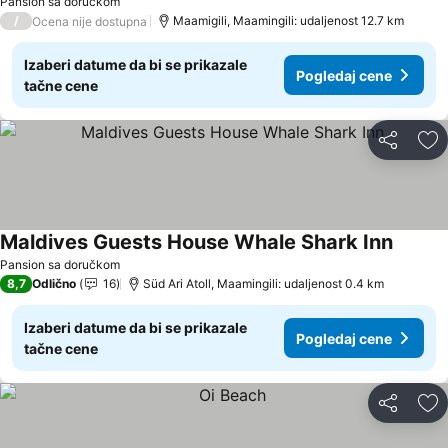
Pansion sa doručkom
/
Maamigili, Maamingili: udaljenost 12.7 km
Ocena nije dostupna
Izaberi datume da bi se prikazale
Pogledaj cene
tačne cene
Deli
Do
Maldives Guests House Whale Shark Inn
Pansion sa doručkom
8,7
Odlično
16
Süd Ari Atoll, Maamingili: udaljenost 0.4 km
Izaberi datume da bi se prikazale
Pogledaj cene
tačne cene
Deli
Do