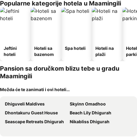
Popularne kategorije hotela u Maamingili
Jeftini
Hoteli sa
Spa hoteli
Hoteli na
Hotel
hoteli
bazenom
plaži
park
Pansion sa doručkom blizu tebe u gradu
Maamingili
Možda će te zanimati i ovi hoteli…
Dhiguveli Maldives
Skyinn Omadhoo
Dhontakuru Guest House
Beach Lily Dhigurah
Seascape Retreats Dhigurah
Nikabliss Dhigurah