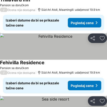
Pansion sa doručkom
/
Süd Ari Atoll, Maamingili: udaljenost 19.9 km
Ocena nije dostupna
Izaberi datume da bi se prikazale
Pogledaj cene
tačne cene
Deli
Do
Fehivilla Residence
Pansion sa doručkom
/
Süd Ari Atoll, Maamingili: udaljenost 19.9 km
Ocena nije dostupna
Izaberi datume da bi se prikazale
Pogledaj cene
tačne cene
Deli
Do