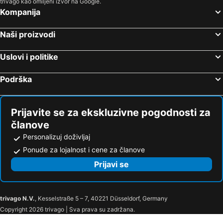
trivago kao omiljeni izvor na Google.
Kompanija
Naši proizvodi
Uslovi i politike
Podrška
Prijavite se za ekskluzivne pogodnosti za
članove
Personalizuj doživljaj
Ponude za lojalnost i cene za članove
Prijavi se
trivago N.V.
, Kesselstraße 5 – 7, 40221 Düsseldorf, Germany
Copyright 2026 trivago | Sva prava su zadržana.