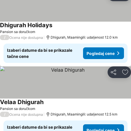
Dhigurah Holidays
Pansion sa doručkom
/
Dhigurah, Maamingili: udaljenost 12.0 km
Ocena nije dostupna
Izaberi datume da bi se prikazale
Pogledaj cene
tačne cene
Deli
Do
Velaa Dhigurah
Pansion sa doručkom
/
Dhigurah, Maamingili: udaljenost 12.5 km
Ocena nije dostupna
Izaberi datume da bi se prikazale
Pogledaj cene