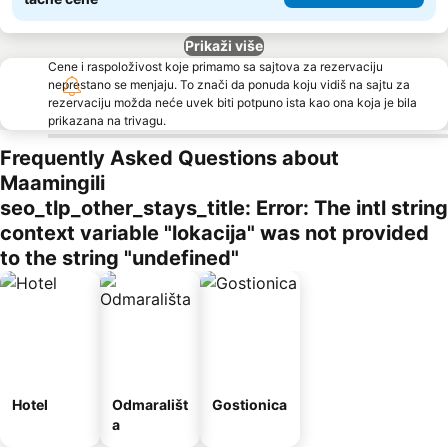
Prikaži više
Cene i raspoloživost koje primamo sa sajtova za rezervaciju
neprestano se menjaju. To znači da ponuda koju vidiš na sajtu za
rezervaciju možda neće uvek biti potpuno ista kao ona koja je bila
prikazana na trivagu.
Frequently Asked Questions about
Maamingili
seo_tlp_other_stays_title: Error: The intl string
context variable "lokacija" was not provided
to the string "undefined"
Hotel
Odmarališt
Gostionica
a