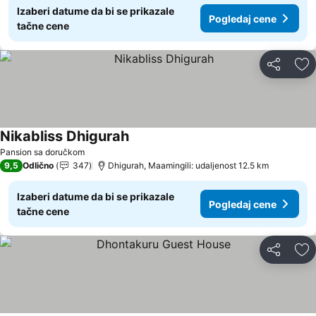
Izaberi datume da bi se prikazale
Pogledaj cene
tačne cene
Deli
Do
Nikabliss Dhigurah
Pansion sa doručkom
9,5
Odlično
347
Dhigurah, Maamingili: udaljenost 12.5 km
Izaberi datume da bi se prikazale
Pogledaj cene
tačne cene
Deli
Do