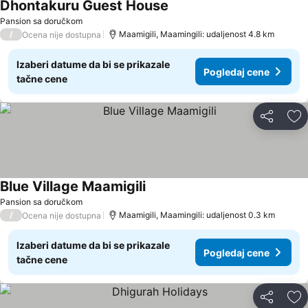
Dhontakuru Guest House
Pansion sa doručkom
/
Maamigili, Maamingili: udaljenost 4.8 km
Ocena nije dostupna
Izaberi datume da bi se prikazale
Pogledaj cene
tačne cene
Deli
Do
Blue Village Maamigili
Pansion sa doručkom
/
Maamigili, Maamingili: udaljenost 0.3 km
Ocena nije dostupna
Izaberi datume da bi se prikazale
Pogledaj cene
tačne cene
Deli
Do