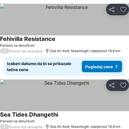
Deli
Do
Fehivilla Resistance
Pansion sa doručkom
/
Süd Ari Atoll, Maamingili: udaljenost 19.8 km
Ocena nije dostupna
Izaberi datume da bi se prikazale
Pogledaj cene
tačne cene
Deli
Do
Sea Tides Dhangethi
Pansion sa doručkom
/
Süd Ari Atoll, Maamingili: udaljenost 19.9 km
Ocena nije dostupna