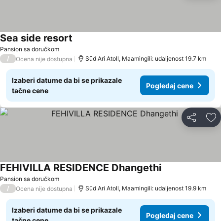
Sea side resort
Pansion sa doručkom
/
Süd Ari Atoll, Maamingili: udaljenost 19.7 km
Ocena nije dostupna
Izaberi datume da bi se prikazale
Pogledaj cene
tačne cene
Deli
Do
FEHIVILLA RESIDENCE Dhangethi
Pansion sa doručkom
/
Süd Ari Atoll, Maamingili: udaljenost 19.9 km
Ocena nije dostupna
Izaberi datume da bi se prikazale
Pogledaj cene
tačne cene