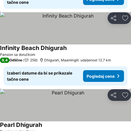
tačne cene
Deli
Do
Infinity Beach Dhigurah
Pansion sa doručkom
9,4
Odlično
256
Dhigurah, Maamingili: udaljenost 12.7 km
Izaberi datume da bi se prikazale
Pogledaj cene
tačne cene
Deli
Do
Pearl Dhigurah