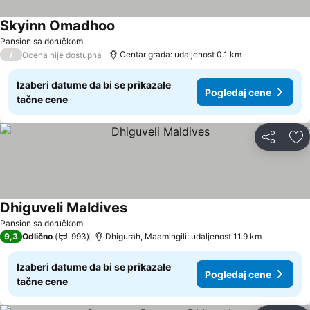
Skyinn Omadhoo
Pansion sa doručkom
/
Centar grada: udaljenost 0.1 km
Ocena nije dostupna
Izaberi datume da bi se prikazale
Pogledaj cene
tačne cene
Deli
Do
Dhiguveli Maldives
Pansion sa doručkom
9,3
Odlično
993
Dhigurah, Maamingili: udaljenost 11.9 km
Izaberi datume da bi se prikazale
Pogledaj cene
tačne cene