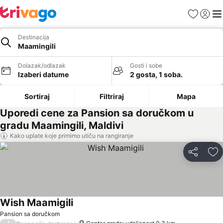
Favoriti
Prijavi
Men
Destinacija
Maamingili
Dolazak/odlazak
Gosti i sobe
Izaberi datume
2 gosta, 1 soba.
Sortiraj
Filtriraj
Mapa
Uporedi cene za Pansion sa doručkom u
gradu Maamingili, Maldivi
Kako uplate koje primimo utiču na rangiranje
Deli
Do
Wish Maamigili
Pansion sa doručkom