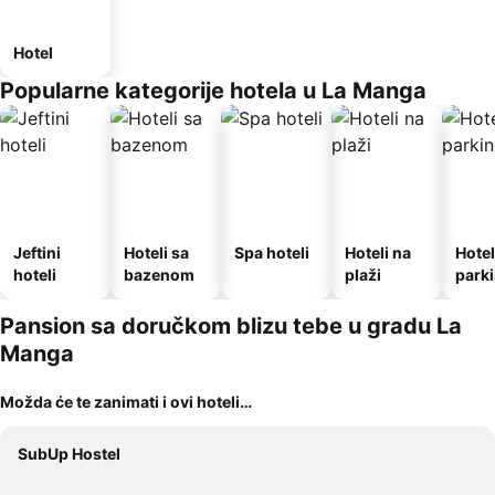
Hotel
Popularne kategorije hotela u La Manga
Jeftini
Hoteli sa
Spa hoteli
Hoteli na
Hotel
hoteli
bazenom
plaži
park
Pansion sa doručkom blizu tebe u gradu La
Manga
Možda će te zanimati i ovi hoteli…
SubUp Hostel