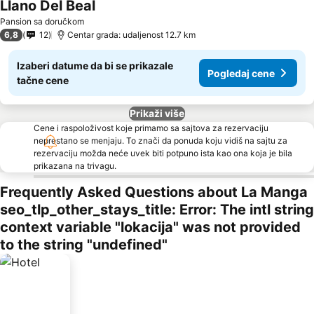
Llano Del Beal
Pogledaj cene
Pansion sa doručkom
6,8
12
Centar grada: udaljenost 12.7 km
Izaberi datume da bi se prikazale
Pogledaj cene
tačne cene
Prikaži više
Cene i raspoloživost koje primamo sa sajtova za rezervaciju
neprestano se menjaju. To znači da ponuda koju vidiš na sajtu za
rezervaciju možda neće uvek biti potpuno ista kao ona koja je bila
prikazana na trivagu.
Frequently Asked Questions about La Manga
seo_tlp_other_stays_title: Error: The intl string
context variable "lokacija" was not provided
to the string "undefined"