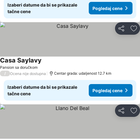
Izaberi datume da bi se prikazale
Pogledaj cene
tačne cene
Deli
Do
Casa Saylavy
Pogledaj cene
Pansion sa doručkom
/
Centar grada: udaljenost 12.7 km
Ocena nije dostupna
Izaberi datume da bi se prikazale
Pogledaj cene
tačne cene
Deli
Do