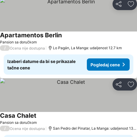
Deli
Do
Apartamentos Berlin
Pogledaj cene
Pansion sa doručkom
/
Lo Pagán, La Manga: udaljenost 12.7 km
Ocena nije dostupna
Izaberi datume da bi se prikazale
Pogledaj cene
tačne cene
Deli
Do
Casa Chalet
Pogledaj cene
Pansion sa doručkom
/
San Pedro del Pinatar, La Manga: udaljenost 13.
Ocena nije dostupna