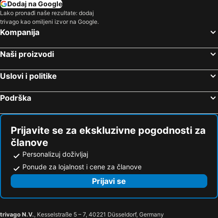
Dodaj na Google
Lako pronađi naše rezultate: dodaj
trivago kao omiljeni izvor na Google.
Kompanija
Naši proizvodi
Uslovi i politike
Podrška
Prijavite se za ekskluzivne pogodnosti za
članove
Personalizuj doživljaj
Ponude za lojalnost i cene za članove
Prijavi se
trivago N.V.
, Kesselstraße 5 – 7, 40221 Düsseldorf, Germany