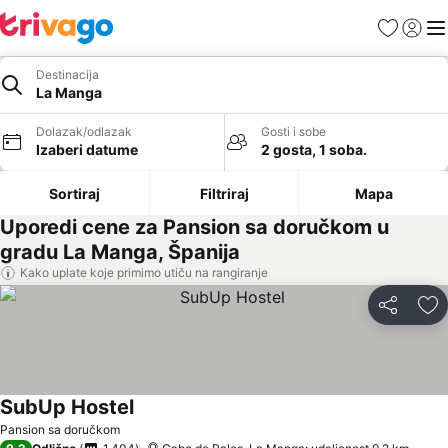
Favoriti
Prijavi
Men
Destinacija
La Manga
Dolazak/odlazak
Gosti i sobe
Izaberi datume
2 gosta, 1 soba.
Sortiraj
Filtriraj
Mapa
Uporedi cene za Pansion sa doručkom u
gradu La Manga, Španija
Kako uplate koje primimo utiču na rangiranje
Deli
Do
SubUp Hostel
Pogledaj cene
Pansion sa doručkom