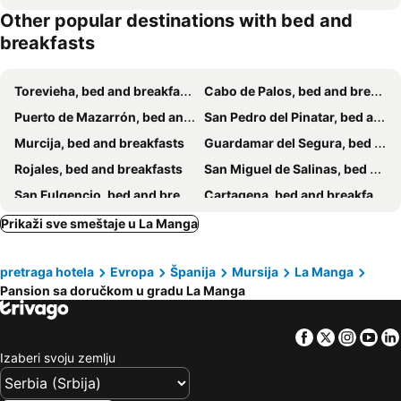
Other popular destinations with bed and
breakfasts
Torevieha, bed and breakfasts
Cabo de Palos, bed and breakfasts
Puerto de Mazarrón, bed and breakfasts
San Pedro del Pinatar, bed and breakfasts
Murcija, bed and breakfasts
Guardamar del Segura, bed and breakfasts
Rojales, bed and breakfasts
San Miguel de Salinas, bed and breakfasts
San Fulgencio, bed and breakfasts
Cartagena, bed and breakfasts
San Javier, bed and breakfasts
Fuente Alamo, bed and breakfasts
Prikaži sve smeštaje u La Manga
pretraga hotela
Evropa
Španija
Mursija
La Manga
Pansion sa doručkom u gradu La Manga
Facebook
Twitter
Insta
Yo
Izaberi svoju zemlju