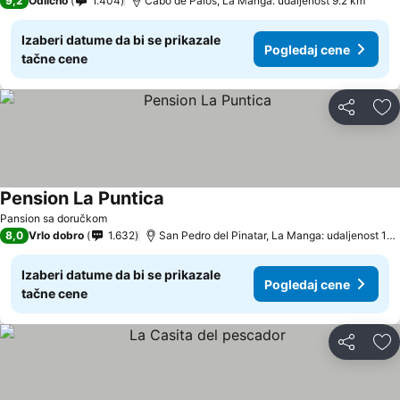
9,2
Odlično
1.404
Cabo de Palos, La Manga: udaljenost 9.2 km
Izaberi datume da bi se prikazale
Pogledaj cene
tačne cene
Deli
Do
Pension La Puntica
Pogledaj cene
Pansion sa doručkom
8,0
Vrlo dobro
1.632
San Pedro del Pinatar, La Manga: udaljenost 12.
Izaberi datume da bi se prikazale
Pogledaj cene
tačne cene
Deli
Do