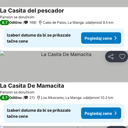
La Casita del pescador
Pogledaj cene
Pansion sa doručkom
8,7
Odlično
169
Cabo de Palos, La Manga: udaljenost 9.5 km
Izaberi datume da bi se prikazale
Pogledaj cene
tačne cene
Deli
Do
La Casita De Mamacita
Pogledaj cene
Pansion sa doručkom
8,7
Odlično
27
Los Alkazares, La Manga: udaljenost 10.2 km
Izaberi datume da bi se prikazale
Pogledaj cene
tačne cene