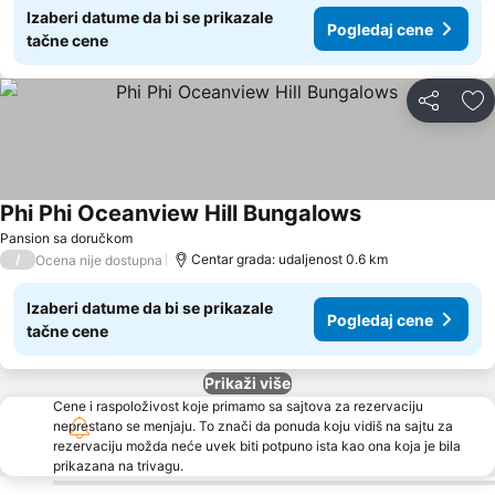
Izaberi datume da bi se prikazale
Pogledaj cene
tačne cene
Deli
Do
Phi Phi Oceanview Hill Bungalows
Pansion sa doručkom
/
Centar grada: udaljenost 0.6 km
Ocena nije dostupna
Izaberi datume da bi se prikazale
Pogledaj cene
tačne cene
Prikaži više
Cene i raspoloživost koje primamo sa sajtova za rezervaciju
neprestano se menjaju. To znači da ponuda koju vidiš na sajtu za
rezervaciju možda neće uvek biti potpuno ista kao ona koja je bila
prikazana na trivagu.