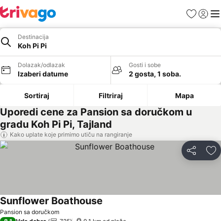
Favoriti
Prijavi
Men
Destinacija
Koh Pi Pi
Dolazak/odlazak
Gosti i sobe
Izaberi datume
2 gosta, 1 soba.
Sortiraj
Filtriraj
Mapa
Uporedi cene za Pansion sa doručkom u
gradu Koh Pi Pi, Tajland
Kako uplate koje primimo utiču na rangiranje
Deli
Do
Sunflower Boathouse
Pansion sa doručkom