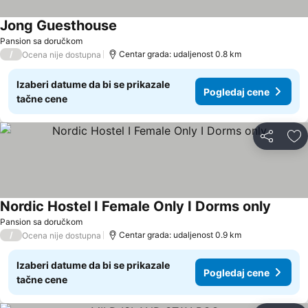
Jong Guesthouse
Pansion sa doručkom
/
Centar grada: udaljenost 0.8 km
Ocena nije dostupna
Izaberi datume da bi se prikazale
Pogledaj cene
tačne cene
Deli
Do
Nordic Hostel I Female Only I Dorms only
Pansion sa doručkom
/
Centar grada: udaljenost 0.9 km
Ocena nije dostupna
Izaberi datume da bi se prikazale
Pogledaj cene
tačne cene