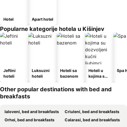
Hotel
Apart hotel
Popularne kategorije hotela u Kišinjev
Jeftini
Luksuzni
Hoteli sa
Hoteli u
Spa h
hoteli
hoteli
bazenom
kojima su
dozvoljeni
kućni
Other popular destinations with bed and
ljubimci
breakfasts
Ialoveni, bed and breakfasts
Criuleni, bed and breakfasts
Orhei, bed and breakfasts
Calarasi, bed and breakfasts