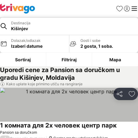
Favoriti
Prijavi
Men
Destinacija
Kišinjev
Dolazak/odlazak
Gosti i sobe
Izaberi datume
2 gosta, 1 soba.
Sortiraj
Filtriraj
Mapa
Uporedi cene za Pansion sa doručkom u
gradu Kišinjev, Moldavija
Kako uplate koje primimo utiču na rangiranje
Deli
Do
1 комната для 2х человек центр парк
Pansion sa doručkom