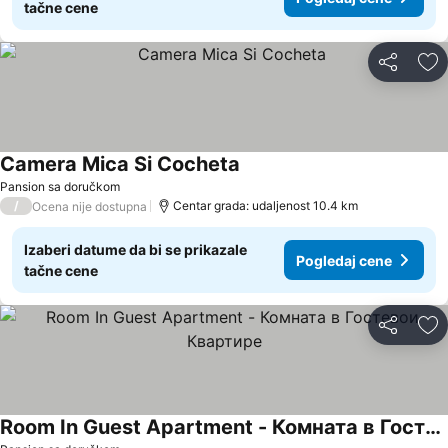
tačne cene
Deli
Do
Camera Mica Si Cocheta
Pansion sa doručkom
/
Centar grada: udaljenost 10.4 km
Ocena nije dostupna
Izaberi datume da bi se prikazale
Pogledaj cene
tačne cene
Deli
Do
Room In Guest Apartment - Комната в Гостевои Квартире