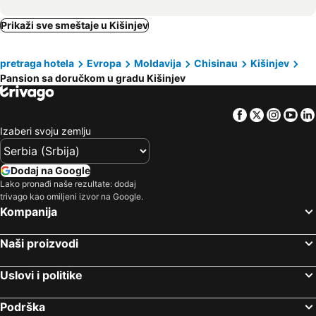
Prikaži sve smeštaje u Kišinjev
pretraga hotela
Evropa
Moldavija
Chisinau
Kišinjev
Pansion sa doručkom u gradu Kišinjev
Facebook
Twitter
Insta
Yo
Izaberi svoju zemlju
Dodaj na Google
Lako pronađi naše rezultate: dodaj
trivago kao omiljeni izvor na Google.
Kompanija
Naši proizvodi
Uslovi i politike
Podrška