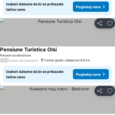
Izaberi datume da bi se prikazale
Pogledaj cene
tačne cene
Deli
Do
Pensiune Turistica Olsi
Pansion sa doručkom
/
Centar grada: udaljenost 8.8 km
Ocena nije dostupna
Izaberi datume da bi se prikazale
Pogledaj cene
tačne cene
Deli
Do