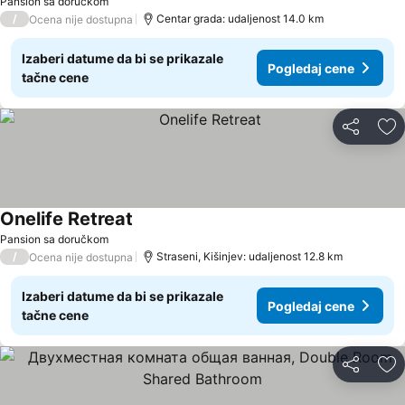
Pansion sa doručkom
/
Centar grada: udaljenost 14.0 km
Ocena nije dostupna
Izaberi datume da bi se prikazale
Pogledaj cene
tačne cene
Deli
Do
Onelife Retreat
Pansion sa doručkom
/
Straseni, Kišinjev: udaljenost 12.8 km
Ocena nije dostupna
Izaberi datume da bi se prikazale
Pogledaj cene
tačne cene
Deli
Do