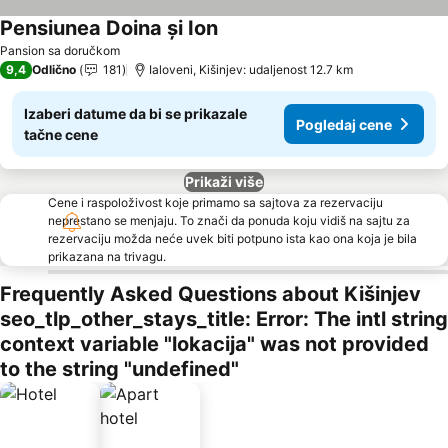
Pensiunea Doina și Ion
Pansion sa doručkom
9,4
Odlično
181
Ialoveni, Kišinjev: udaljenost 12.7 km
Izaberi datume da bi se prikazale
Pogledaj cene
tačne cene
Prikaži više
Cene i raspoloživost koje primamo sa sajtova za rezervaciju
neprestano se menjaju. To znači da ponuda koju vidiš na sajtu za
rezervaciju možda neće uvek biti potpuno ista kao ona koja je bila
prikazana na trivagu.
Frequently Asked Questions about Kišinjev
seo_tlp_other_stays_title: Error: The intl string
context variable "lokacija" was not provided
to the string "undefined"