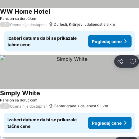
WW Home Hotel
Pansion sa doručkom
/
Durlesti, Kišinjev: udaljenost 5.5 km
Ocena nije dostupna
Izaberi datume da bi se prikazale
Pogledaj cene
tačne cene
Deli
Do
Simply White
Pansion sa doručkom
/
Centar grada: udaljenost 9.1 km
Ocena nije dostupna
Izaberi datume da bi se prikazale
Pogledaj cene
tačne cene