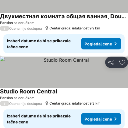
Двухместная комната общая ванная, Double Room Shared Bathroom
Pansion sa doručkom
/
Centar grada: udaljenost 9.9 km
Ocena nije dostupna
Izaberi datume da bi se prikazale
Pogledaj cene
tačne cene
Deli
Do
Studio Room Central
Pansion sa doručkom
/
Centar grada: udaljenost 9.3 km
Ocena nije dostupna
Izaberi datume da bi se prikazale
Pogledaj cene
tačne cene