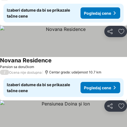
Izaberi datume da bi se prikazale
Pogledaj cene
tačne cene
Deli
Do
Novana Residence
Pansion sa doručkom
/
Centar grada: udaljenost 10.7 km
Ocena nije dostupna
Izaberi datume da bi se prikazale
Pogledaj cene
tačne cene
Deli
Do