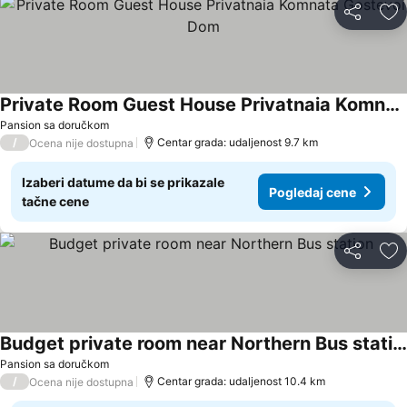
Deli
Do
Private Room Guest House Privatnaia Komnata Gostevoi Dom
Pansion sa doručkom
/
Centar grada: udaljenost 9.7 km
Ocena nije dostupna
Izaberi datume da bi se prikazale
Pogledaj cene
tačne cene
Deli
Do
Budget private room near Northern Bus station
Pansion sa doručkom
/
Centar grada: udaljenost 10.4 km
Ocena nije dostupna