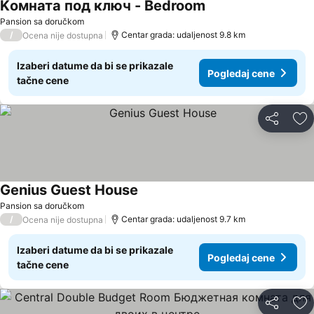
Kомната под ключ - Bedroom
Pansion sa doručkom
/
Centar grada: udaljenost 9.8 km
Ocena nije dostupna
Izaberi datume da bi se prikazale
Pogledaj cene
tačne cene
Deli
Do
Genius Guest House
Pansion sa doručkom
/
Centar grada: udaljenost 9.7 km
Ocena nije dostupna
Izaberi datume da bi se prikazale
Pogledaj cene
tačne cene
Deli
Do