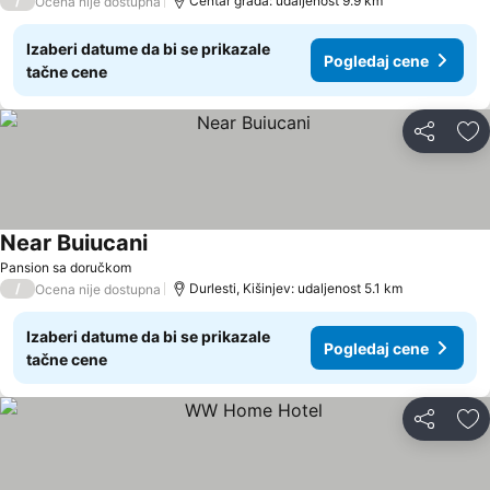
/
Centar grada: udaljenost 9.9 km
Ocena nije dostupna
Izaberi datume da bi se prikazale
Pogledaj cene
tačne cene
Deli
Do
Near Buiucani
Pansion sa doručkom
/
Durlesti, Kišinjev: udaljenost 5.1 km
Ocena nije dostupna
Izaberi datume da bi se prikazale
Pogledaj cene
tačne cene
Deli
Do