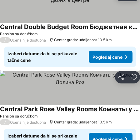
Central Double Budget Room Бюджетная комната для двоих в центре
Pansion sa doručkom
/
Centar grada: udaljenost 10.5 km
Ocena nije dostupna
Izaberi datume da bi se prikazale
Pogledaj cene
tačne cene
Deli
Do
Central Park Rose Valley Rooms Комнаты у Парка Долина Роз
Pansion sa doručkom
/
Centar grada: udaljenost 10.5 km
Ocena nije dostupna
Izaberi datume da bi se prikazale
Pogledaj cene