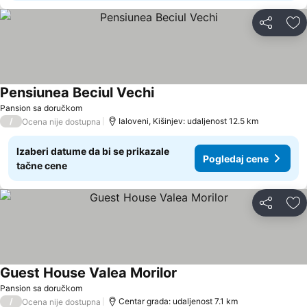
Deli
Do
Pensiunea Beciul Vechi
Pansion sa doručkom
/
Ialoveni, Kišinjev: udaljenost 12.5 km
Ocena nije dostupna
Izaberi datume da bi se prikazale
Pogledaj cene
tačne cene
Deli
Do
Guest House Valea Morilor
Pansion sa doručkom
/
Centar grada: udaljenost 7.1 km
Ocena nije dostupna