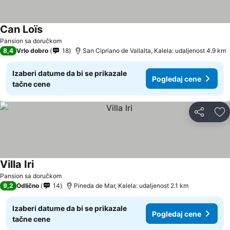
Can Loïs
Pansion sa doručkom
8,4
Vrlo dobro
18
San Cipriano de Vallalta, Kalela: udaljenost 4.9 km
Izaberi datume da bi se prikazale
Pogledaj cene
tačne cene
Deli
Do
Villa Iri
Pansion sa doručkom
9,2
Odlično
14
Pineda de Mar, Kalela: udaljenost 2.1 km
Izaberi datume da bi se prikazale
Pogledaj cene
tačne cene