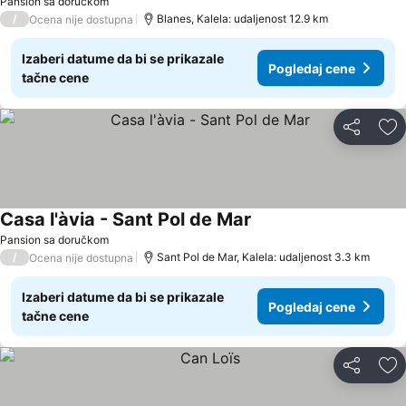
Pansion sa doručkom
/
Blanes, Kalela: udaljenost 12.9 km
Ocena nije dostupna
Izaberi datume da bi se prikazale
Pogledaj cene
tačne cene
Deli
Do
Casa l'àvia - Sant Pol de Mar
Pansion sa doručkom
/
Sant Pol de Mar, Kalela: udaljenost 3.3 km
Ocena nije dostupna
Izaberi datume da bi se prikazale
Pogledaj cene
tačne cene
Deli
Do