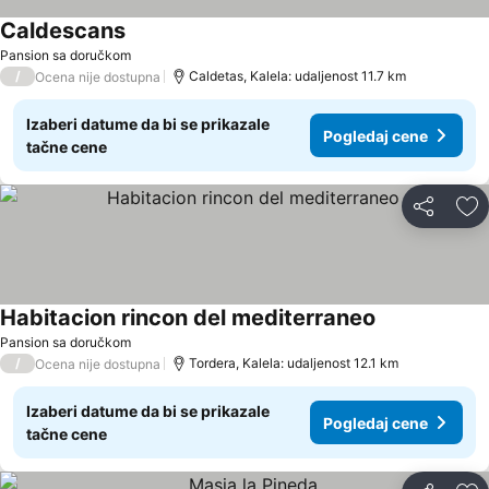
Caldescans
Pansion sa doručkom
/
Caldetas, Kalela: udaljenost 11.7 km
Ocena nije dostupna
Izaberi datume da bi se prikazale
Pogledaj cene
tačne cene
Deli
Do
Habitacion rincon del mediterraneo
Pansion sa doručkom
/
Tordera, Kalela: udaljenost 12.1 km
Ocena nije dostupna
Izaberi datume da bi se prikazale
Pogledaj cene
tačne cene