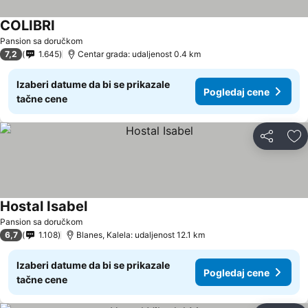
COLIBRI
Pansion sa doručkom
7,2
1.645
Centar grada: udaljenost 0.4 km
Izaberi datume da bi se prikazale
Pogledaj cene
tačne cene
Deli
Do
Hostal Isabel
Pansion sa doručkom
6,7
1.108
Blanes, Kalela: udaljenost 12.1 km
Izaberi datume da bi se prikazale
Pogledaj cene
tačne cene