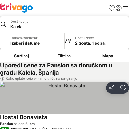
Favoriti
Prijavi
Men
Destinacija
Kalela
Dolazak/odlazak
Gosti i sobe
Izaberi datume
2 gosta, 1 soba.
Sortiraj
Filtriraj
Mapa
Uporedi cene za Pansion sa doručkom u
gradu Kalela, Španija
Kako uplate koje primimo utiču na rangiranje
Deli
Do
Hostal Bonavista
Pansion sa doručkom