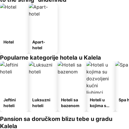
Hotel
Apart-
hotel
Popularne kategorije hotela u Kalela
Jeftini
Luksuzni
Hoteli sa
Hoteli u
Spa h
hoteli
hoteli
bazenom
kojima su
dozvoljeni
kućni
Pansion sa doručkom blizu tebe u gradu
ljubimci
Kalela