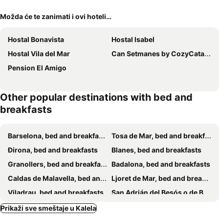
Možda će te zanimati i ovi hoteli…
Hostal Bonavista
Hostal Isabel
Hostal Vila del Mar
Can Setmanes by CozyCatalonia
Pension El Amigo
Other popular destinations with bed and
breakfasts
Barselona, bed and breakfasts
Tosa de Mar, bed and breakfasts
Đirona, bed and breakfasts
Blanes, bed and breakfasts
Granollers, bed and breakfasts
Badalona, bed and breakfasts
Caldas de Malavella, bed and breakfasts
Ljoret de Mar, bed and breakfasts
Viladrau, bed and breakfasts
San Adrián del Besós o de Besós, bed and breakfasts
Malgrat de Mar, bed and breakfasts
Sant Pol de Mar, bed and breakfasts
Prikaži sve smeštaje u Kalela