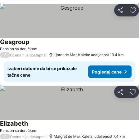
Deli
Do
Gesgroup
Pansion sa doručkom
/
Ljoret de Mar, Kalela: udaljenost 19.4 km
Ocena nije dostupna
Izaberi datume da bi se prikazale
Pogledaj cene
tačne cene
Deli
Do
Elizabeth
Pansion sa doručkom
/
Malgrat de Mar, Kalela: udaljenost 7.4 km
Ocena nije dostupna