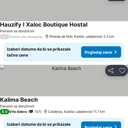
Hauzify I Xaloc Boutique Hostal
Pansion sa doručkom
/
Pineda de Mar, Kalela: udaljenost 3.2 km
Ocena nije dostupna
Izaberi datume da bi se prikazale
Pogledaj cene
tačne cene
Deli
Do
Kalima Beach
Pansion sa doručkom
8,0
Vrlo dobro
157
Caldetas, Kalela: udaljenost 11.7 km
Izaberi datume da bi se prikazale
Pogledaj cene