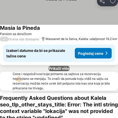
Deli
Do
Masia la Pineda
Pansion sa doručkom
/
Massanet de la Selva, Kalela: udaljenost 19.2 km
Ocena nije dostupna
Izaberi datume da bi se prikazale
Pogledaj cene
tačne cene
Prikaži više
Cene i raspoloživost koje primamo sa sajtova za rezervaciju
neprestano se menjaju. To znači da ponuda koju vidiš na sajtu za
rezervaciju možda neće uvek biti potpuno ista kao ona koja je bila
prikazana na trivagu.
Frequently Asked Questions about Kalela
seo_tlp_other_stays_title: Error: The intl string
context variable "lokacija" was not provided
to the string "undefined"