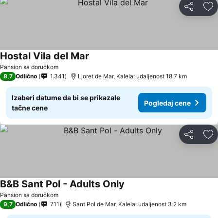
Deli
Do
Hostal Vila del Mar
Pansion sa doručkom
8,7
Odlično
1.341
Ljoret de Mar, Kalela: udaljenost 18.7 km
Izaberi datume da bi se prikazale
Pogledaj cene
tačne cene
Deli
Do
B&B Sant Pol - Adults Only
Pansion sa doručkom
9,7
Odlično
711
Sant Pol de Mar, Kalela: udaljenost 3.2 km