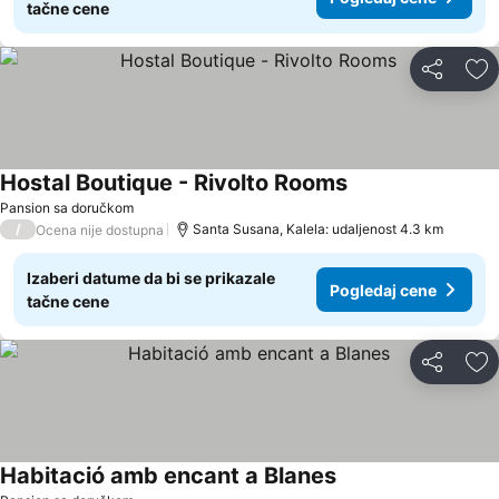
tačne cene
Deli
Do
Hostal Boutique - Rivolto Rooms
Pansion sa doručkom
/
Santa Susana, Kalela: udaljenost 4.3 km
Ocena nije dostupna
Izaberi datume da bi se prikazale
Pogledaj cene
tačne cene
Deli
Do
Habitació amb encant a Blanes