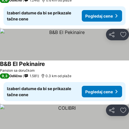
8,6
Odlično
1.246
0.6 km od plaže
Izaberi datume da bi se prikazale
Pogledaj cene
tačne cene
Deli
Do
B&B El Pekinaire
Pansion sa doručkom
9,3
Odlično
1.581
0.3 km od plaže
Izaberi datume da bi se prikazale
Pogledaj cene
tačne cene
Deli
Do