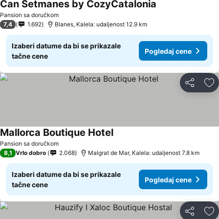
Can Setmanes by CozyCatalonia
Pansion sa doručkom
7,4
1.692
Blanes, Kalela: udaljenost 12.9 km
Izaberi datume da bi se prikazale
Pogledaj cene
tačne cene
Deli
Do
Mallorca Boutique Hotel
Pansion sa doručkom
8,1
Vrlo dobro
2.068
Malgrat de Mar, Kalela: udaljenost 7.8 km
Izaberi datume da bi se prikazale
Pogledaj cene
tačne cene
Deli
Do