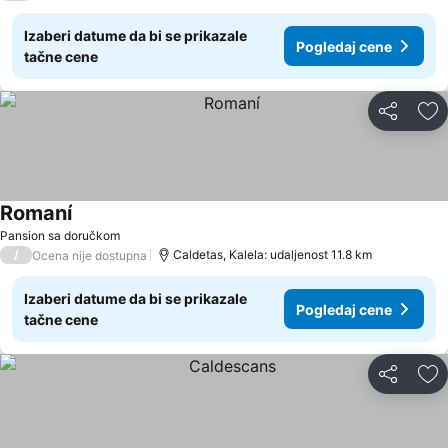
Izaberi datume da bi se prikazale
Pogledaj cene
tačne cene
Deli
Do
Romaní
Pansion sa doručkom
/
Caldetas, Kalela: udaljenost 11.8 km
Ocena nije dostupna
Izaberi datume da bi se prikazale
Pogledaj cene
tačne cene
Deli
Do