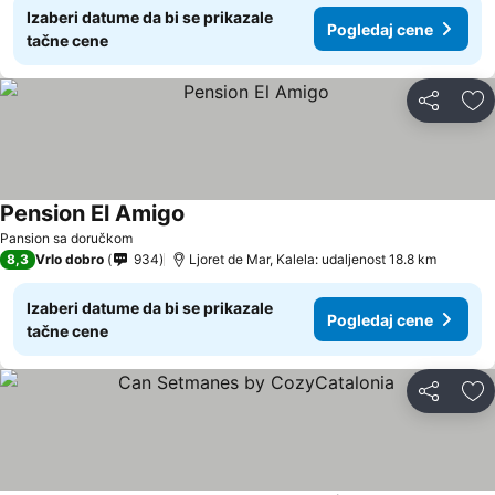
Izaberi datume da bi se prikazale
Pogledaj cene
tačne cene
Deli
Do
Pension El Amigo
Pansion sa doručkom
8,3
Vrlo dobro
934
Ljoret de Mar, Kalela: udaljenost 18.8 km
Izaberi datume da bi se prikazale
Pogledaj cene
tačne cene
Deli
Do