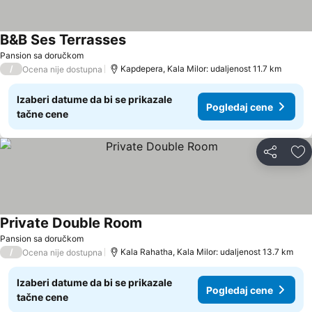
B&B Ses Terrasses
Pansion sa doručkom
/
Kapdepera, Kala Milor: udaljenost 11.7 km
Ocena nije dostupna
Izaberi datume da bi se prikazale
Pogledaj cene
tačne cene
Deli
Do
Private Double Room
Pansion sa doručkom
/
Kala Rahatha, Kala Milor: udaljenost 13.7 km
Ocena nije dostupna
Izaberi datume da bi se prikazale
Pogledaj cene
tačne cene