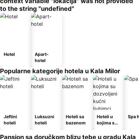
context variable "lokacija" was not provided
to the string "undefined"
Hotel
Apart-
hotel
Popularne kategorije hotela u Kala Milor
Jeftini
Luksuzni
Hoteli sa
Hoteli u
Spa h
hoteli
hoteli
bazenom
kojima su
dozvoljeni
kućni
Pansion sa doručkom blizu tebe u gradu Kala