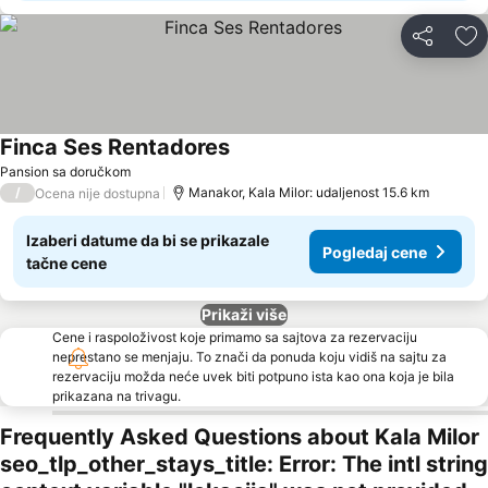
Deli
Do
Finca Ses Rentadores
Pansion sa doručkom
/
Manakor, Kala Milor: udaljenost 15.6 km
Ocena nije dostupna
Izaberi datume da bi se prikazale
Pogledaj cene
tačne cene
Prikaži više
Cene i raspoloživost koje primamo sa sajtova za rezervaciju
neprestano se menjaju. To znači da ponuda koju vidiš na sajtu za
rezervaciju možda neće uvek biti potpuno ista kao ona koja je bila
prikazana na trivagu.
Frequently Asked Questions about Kala Milor
seo_tlp_other_stays_title: Error: The intl string