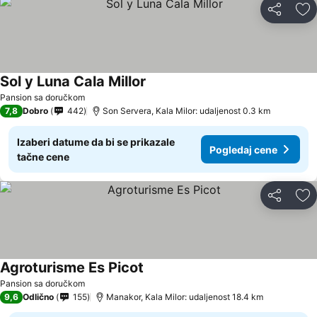
Deli
Do
Sol y Luna Cala Millor
Pansion sa doručkom
7,8
Dobro
442
Son Servera, Kala Milor: udaljenost 0.3 km
Izaberi datume da bi se prikazale
Pogledaj cene
tačne cene
Deli
Do
Agroturisme Es Picot
Pansion sa doručkom
9,6
Odlično
155
Manakor, Kala Milor: udaljenost 18.4 km