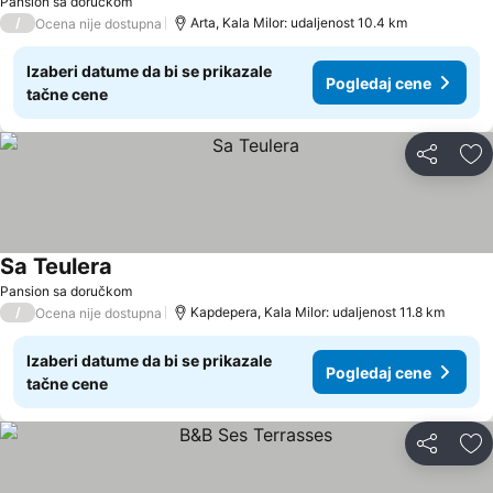
Pansion sa doručkom
/
Arta, Kala Milor: udaljenost 10.4 km
Ocena nije dostupna
Izaberi datume da bi se prikazale
Pogledaj cene
tačne cene
Deli
Do
Sa Teulera
Pansion sa doručkom
/
Kapdepera, Kala Milor: udaljenost 11.8 km
Ocena nije dostupna
Izaberi datume da bi se prikazale
Pogledaj cene
tačne cene
Deli
Do