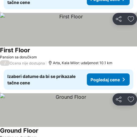
tačne cene
Deli
Do
First Floor
Pansion sa doručkom
/
Arta, Kala Milor: udaljenost 10.1 km
Ocena nije dostupna
Izaberi datume da bi se prikazale
Pogledaj cene
tačne cene
Deli
Do
Ground Floor