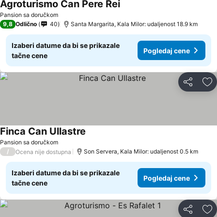
Agroturismo Can Pere Rei
Pansion sa doručkom
9,8
Odlično
40
Santa Margarita, Kala Milor: udaljenost 18.9 km
Izaberi datume da bi se prikazale
Pogledaj cene
tačne cene
Deli
Do
Finca Can Ullastre
Pansion sa doručkom
/
Son Servera, Kala Milor: udaljenost 0.5 km
Ocena nije dostupna
Izaberi datume da bi se prikazale
Pogledaj cene
tačne cene
Deli
Do