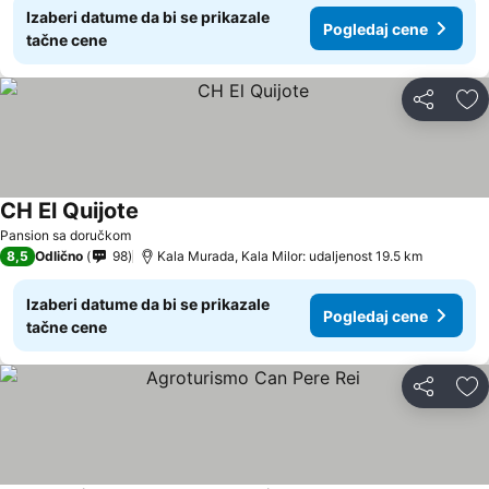
Izaberi datume da bi se prikazale
Pogledaj cene
tačne cene
Deli
Do
CH El Quijote
Pansion sa doručkom
8,5
Odlično
98
Kala Murada, Kala Milor: udaljenost 19.5 km
Izaberi datume da bi se prikazale
Pogledaj cene
tačne cene
Deli
Do