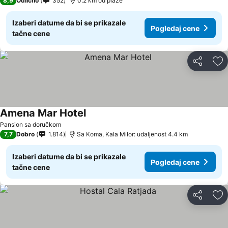
8,9
Odlično
352
0.2 km od plaže
Izaberi datume da bi se prikazale
Pogledaj cene
tačne cene
Deli
Do
Amena Mar Hotel
Pansion sa doručkom
7,7
Dobro
1.814
Sa Koma, Kala Milor: udaljenost 4.4 km
Izaberi datume da bi se prikazale
Pogledaj cene
tačne cene
Deli
Do