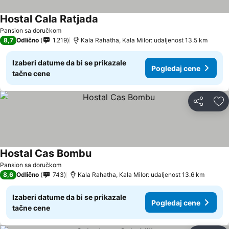
Hostal Cala Ratjada
Pansion sa doručkom
8,7
Odlično
1.219
Kala Rahatha, Kala Milor: udaljenost 13.5 km
Izaberi datume da bi se prikazale
Pogledaj cene
tačne cene
Deli
Do
Hostal Cas Bombu
Pansion sa doručkom
8,6
Odlično
743
Kala Rahatha, Kala Milor: udaljenost 13.6 km
Izaberi datume da bi se prikazale
Pogledaj cene
tačne cene