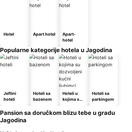
Hotel
Apart hotel
Apart-
hotel
Popularne kategorije hotela u Jagodina
Jeftini
Hoteli sa
Hoteli u
Hoteli sa
hoteli
bazenom
kojima su
parkingom
dozvoljeni
kućni
Pansion sa doručkom blizu tebe u gradu
ljubimci
Jagodina