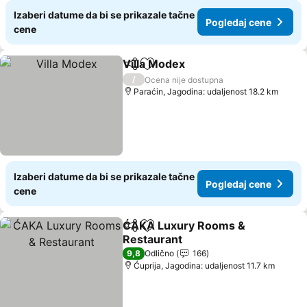
Izaberi datume da bi se prikazale tačne
Pogledaj cene
cene
Villa Modex
Deli
Dodati u favorite
/
Ocena nije dostupna
Paraćin, Jagodina: udaljenost 18.2 km
Izaberi datume da bi se prikazale tačne
Pogledaj cene
cene
ĆAKA Luxury Rooms &
Deli
Dodati u favorite
Restaurant
9,8
Odlično
166
Ćuprija, Jagodina: udaljenost 11.7 km