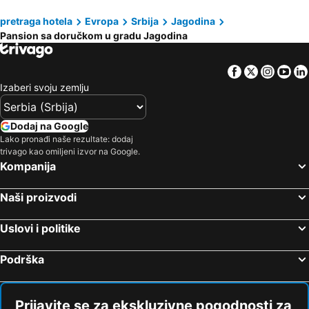
pretraga hotela
Evropa
Srbija
Jagodina
Pansion sa doručkom u gradu Jagodina
Facebook
Twitter
Insta
Yo
Izaberi svoju zemlju
Dodaj na Google
Lako pronađi naše rezultate: dodaj
trivago kao omiljeni izvor na Google.
Kompanija
Naši proizvodi
Uslovi i politike
Podrška
Prijavite se za ekskluzivne pogodnosti za