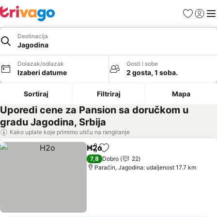
Favoriti
Prijavi
Men
Destinacija
Jagodina
Dolazak/odlazak
Gosti i sobe
Izaberi datume
2 gosta, 1 soba.
Sortiraj
Filtriraj
Mapa
Uporedi cene za Pansion sa doručkom u
gradu Jagodina, Srbija
Kako uplate koje primimo utiču na rangiranje
H2o
Deli
Dodati u favorite
7,8
Dobro
22
Paraćin, Jagodina: udaljenost 17.7 km