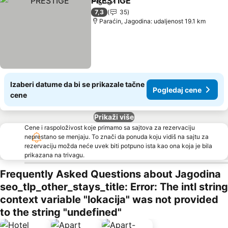
PRESTIGE
Deli
Dodati u favorite
7,3
35
Paraćin, Jagodina: udaljenost 19.1 km
Izaberi datume da bi se prikazale tačne
Pogledaj cene
cene
Prikaži više
Cene i raspoloživost koje primamo sa sajtova za rezervaciju
neprestano se menjaju. To znači da ponuda koju vidiš na sajtu za
rezervaciju možda neće uvek biti potpuno ista kao ona koja je bila
prikazana na trivagu.
Frequently Asked Questions about Jagodina
seo_tlp_other_stays_title: Error: The intl string
context variable "lokacija" was not provided
to the string "undefined"