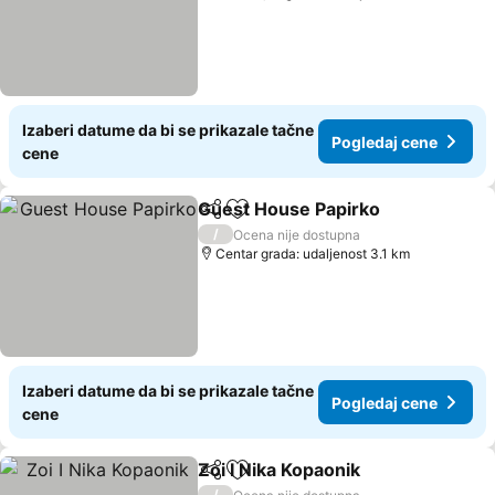
Izaberi datume da bi se prikazale tačne
Pogledaj cene
cene
Guest House Papirko
Deli
Dodati u favorite
/
Ocena nije dostupna
Centar grada: udaljenost 3.1 km
Izaberi datume da bi se prikazale tačne
Pogledaj cene
cene
Zoi I Nika Kopaonik
Deli
Dodati u favorite
/