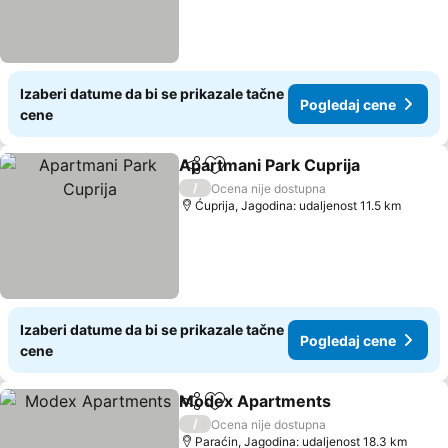
Izaberi datume da bi se prikazale tačne
Pogledaj cene
cene
Apartmani Park Cuprija
Deli
Dodati u favorite
/
Ocena nije dostupna
Ćuprija, Jagodina: udaljenost 11.5 km
Izaberi datume da bi se prikazale tačne
Pogledaj cene
cene
Modex Apartments
Deli
Dodati u favorite
/
Ocena nije dostupna
Paraćin, Jagodina: udaljenost 18.3 km