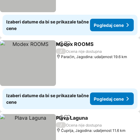
Izaberi datume da bi se prikazale tačne
Pogledaj cene
cene
Modex ROOMS
Deli
Dodati u favorite
/
Ocena nije dostupna
Paraćin, Jagodina: udaljenost 19.6 km
Izaberi datume da bi se prikazale tačne
Pogledaj cene
cene
Plava Laguna
Deli
Dodati u favorite
/
Ocena nije dostupna
Ćuprija, Jagodina: udaljenost 11.6 km