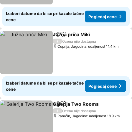
Izaberi datume da bi se prikazale tačne
Pogledaj cene
cene
Južna priča Miki
Deli
Dodati u favorite
/
Ocena nije dostupna
Ćuprija, Jagodina: udaljenost 11.4 km
Izaberi datume da bi se prikazale tačne
Pogledaj cene
cene
Galerija Two Rooms
Deli
Dodati u favorite
/
Ocena nije dostupna
Paraćin, Jagodina: udaljenost 18.9 km