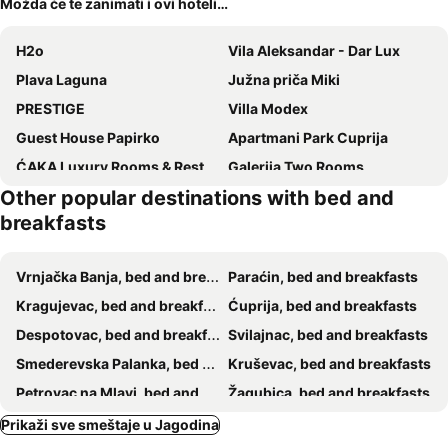
Možda će te zanimati i ovi hoteli…
H2o
Vila Aleksandar - Dar Lux
Plava Laguna
Južna priča Miki
PRESTIGE
Villa Modex
Guest House Papirko
Apartmani Park Cuprija
ĆAKA Luxury Rooms & Restaurant
Galerija Two Rooms
Other popular destinations with bed and
breakfasts
Vrnjačka Banja, bed and breakfasts
Paraćin, bed and breakfasts
Kragujevac, bed and breakfasts
Ćuprija, bed and breakfasts
Despotovac, bed and breakfasts
Svilajnac, bed and breakfasts
Smederevska Palanka, bed and breakfasts
Kruševac, bed and breakfasts
Petrovac na Mlavi, bed and breakfasts
Žagubica, bed and breakfasts
Prikaži sve smeštaje u Jagodina