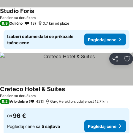
Studio Foris
Pogledaj cene
Pansion sa doručkom
8,9
Odlično
13
0.7 km od plaže
Izaberi datume da bi se prikazale
Pogledaj cene
tačne cene
Deli
Do
Creteco Hotel & Suites
Pogledaj cene
Pansion sa doručkom
8,2
Vrlo dobro
421
Guv, Heraklion: udaljenost 12.7 km
96 €
Od
Pogledaj cene sa
5 sajtova
Pogledaj cene