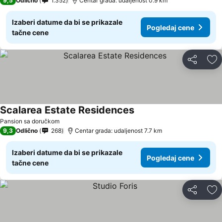
9,5
Odlično
1.352
Centar grada: udaljenost 0.9 km
Izaberi datume da bi se prikazale
Pogledaj cene
tačne cene
Deli
Do
Scalarea Estate Residences
Pogledaj cene
Pansion sa doručkom
9,3
Odlično
268
Centar grada: udaljenost 7.7 km
Izaberi datume da bi se prikazale
Pogledaj cene
tačne cene
Deli
Do