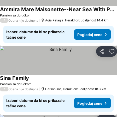
Ammira Mare Maisonette--Near Sea With Pool
Pogledaj cene
Pansion sa doručkom
/
Agia Pelagia, Heraklion: udaljenost 14.4 km
Ocena nije dostupna
Izaberi datume da bi se prikazale
Pogledaj cene
tačne cene
Deli
Do
Sina Family
Pogledaj cene
Pansion sa doručkom
/
Hersonisos, Heraklion: udaljenost 18.3 km
Ocena nije dostupna
Izaberi datume da bi se prikazale
Pogledaj cene
tačne cene