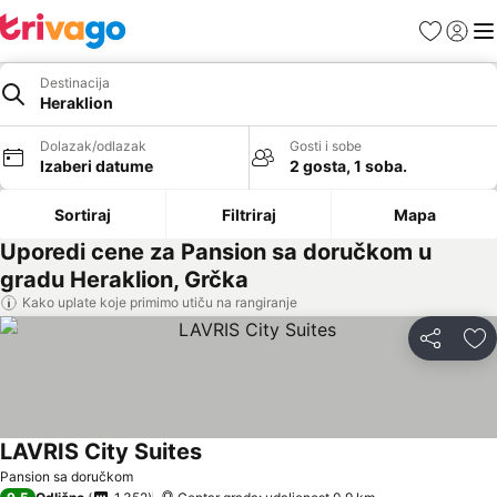
Favoriti
Prijavi
Men
Destinacija
Heraklion
Dolazak/odlazak
Gosti i sobe
Izaberi datume
2 gosta, 1 soba.
Sortiraj
Filtriraj
Mapa
Uporedi cene za Pansion sa doručkom u
gradu Heraklion, Grčka
Kako uplate koje primimo utiču na rangiranje
Deli
Do
LAVRIS City Suites
Pogledaj cene
Pansion sa doručkom