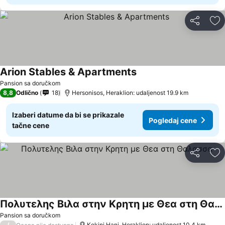
Deli
Do
Arion Stables & Apartments
Pogledaj cene
Pansion sa doručkom
8,8
Odlično
18
Hersonisos, Heraklion: udaljenost 19.9 km
Izaberi datume da bi se prikazale
Pogledaj cene
tačne cene
Deli
Do
Πολυτελης Βιλα στην Κρητη με Θεα στη Θαλασσα
Pogledaj cene
Pansion sa doručkom
/
Kokini Hani, Heraklion: udaljenost 10.4 km