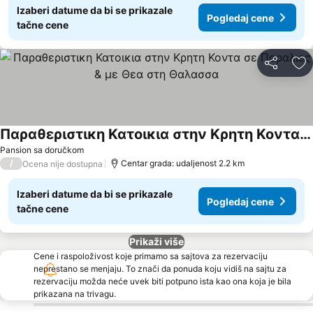
Izaberi datume da bi se prikazale
Pogledaj cene
tačne cene
Deli
Do
Παραθεριστικη Κατοικια στην Κρητη Κοντα σε Παραλιες & με Θεα στη Θαλασσα
Pogledaj cene
Pansion sa doručkom
/
Centar grada: udaljenost 2.2 km
Ocena nije dostupna
Izaberi datume da bi se prikazale
Pogledaj cene
tačne cene
Prikaži više
Cene i raspoloživost koje primamo sa sajtova za rezervaciju
neprestano se menjaju. To znači da ponuda koju vidiš na sajtu za
rezervaciju možda neće uvek biti potpuno ista kao ona koja je bila
prikazana na trivagu.