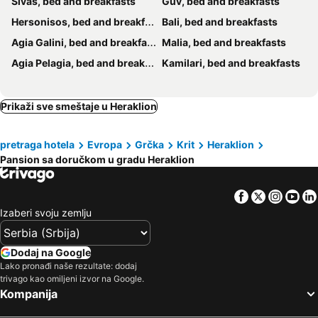
Sivas, bed and breakfasts
Guv, bed and breakfasts
Hersonisos, bed and breakfasts
Bali, bed and breakfasts
Agia Galini, bed and breakfasts
Malia, bed and breakfasts
Agia Pelagia, bed and breakfasts
Kamilari, bed and breakfasts
Prikaži sve smeštaje u Heraklion
pretraga hotela
Evropa
Grčka
Krit
Heraklion
Pansion sa doručkom u gradu Heraklion
Facebook
Twitter
Insta
Yo
Izaberi svoju zemlju
Dodaj na Google
Lako pronađi naše rezultate: dodaj
trivago kao omiljeni izvor na Google.
Kompanija