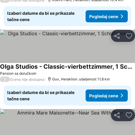
Ocena nije dostupna
Izaberi datume da bi se prikazale
Pogledaj cene
tačne cene
Deli
Do
Olga Studios - Classic-vierbettzimmer, 1 Schlafzimmer
Pogledaj cene
Pansion sa doručkom
/
Guv, Heraklion: udaljenost 11.8 km
Ocena nije dostupna
Izaberi datume da bi se prikazale
Pogledaj cene
tačne cene
Deli
Do