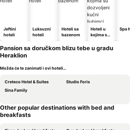
Jeftini
Luksuzni
Hoteli sa
Hoteli u
Spa h
hoteli
hoteli
bazenom
kojima su
dozvoljeni
kućni
Pansion sa doručkom blizu tebe u gradu
ljubimci
Heraklion
Možda će te zanimati i ovi hoteli…
Creteco Hotel & Suites
Studio Foris
Sina Family
Other popular destinations with bed and
breakfasts