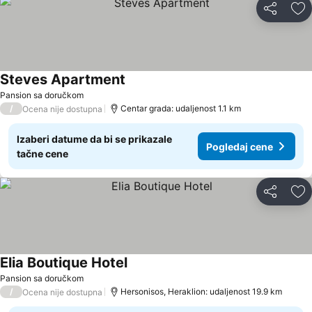
Deli
Do
Steves Apartment
Pogledaj cene
Pansion sa doručkom
/
Centar grada: udaljenost 1.1 km
Ocena nije dostupna
Izaberi datume da bi se prikazale
Pogledaj cene
tačne cene
Deli
Do
Elia Boutique Hotel
Pogledaj cene
Pansion sa doručkom
/
Hersonisos, Heraklion: udaljenost 19.9 km
Ocena nije dostupna