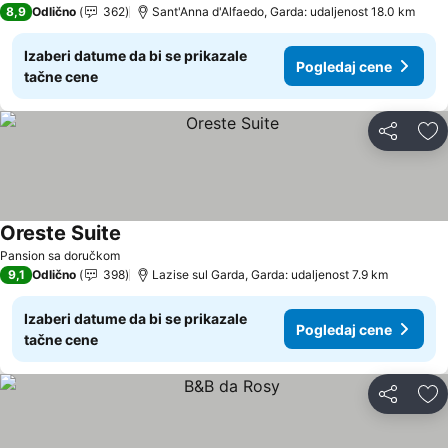
8,9
Odlično
362
Sant'Anna d'Alfaedo, Garda: udaljenost 18.0 km
Izaberi datume da bi se prikazale
Pogledaj cene
tačne cene
Deli
Do
Oreste Suite
Pogledaj cene
Pansion sa doručkom
9,1
Odlično
398
Lazise sul Garda, Garda: udaljenost 7.9 km
Izaberi datume da bi se prikazale
Pogledaj cene
tačne cene
Deli
Do