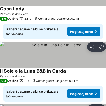
Casa Lady
Pogledaj cene
Pansion sa doručkom
8,5
Odlično
2.813
Centar grada: udaljenost 0.0 km
Izaberi datume da bi se prikazale
Pogledaj cene
tačne cene
Deli
Do
Il Sole e la Luna B&B in Garda
Pogledaj cene
Pansion sa doručkom
9,4
Odlično
134
Centar grada: udaljenost 0.7 km
Izaberi datume da bi se prikazale
Pogledaj cene
tačne cene