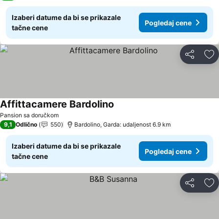
Izaberi datume da bi se prikazale
Pogledaj cene
tačne cene
Deli
Do
Affittacamere Bardolino
Pogledaj cene
Pansion sa doručkom
9,1
Odlično
550
Bardolino, Garda: udaljenost 6.9 km
Izaberi datume da bi se prikazale
Pogledaj cene
tačne cene
Deli
Do