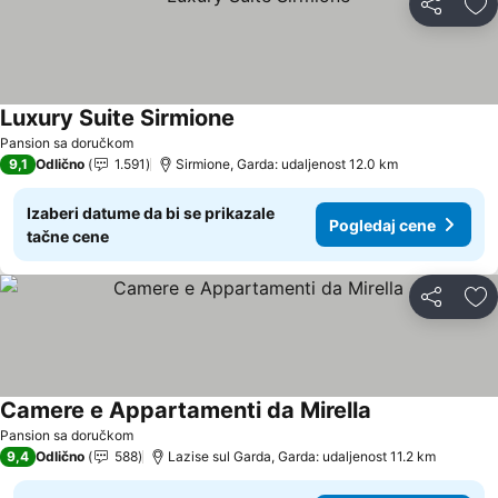
Deli
Do
Luxury Suite Sirmione
Pogledaj cene
Pansion sa doručkom
9,1
Odlično
1.591
Sirmione, Garda: udaljenost 12.0 km
Izaberi datume da bi se prikazale
Pogledaj cene
tačne cene
Deli
Do
Camere e Appartamenti da Mirella
Pogledaj cene
Pansion sa doručkom
9,4
Odlično
588
Lazise sul Garda, Garda: udaljenost 11.2 km