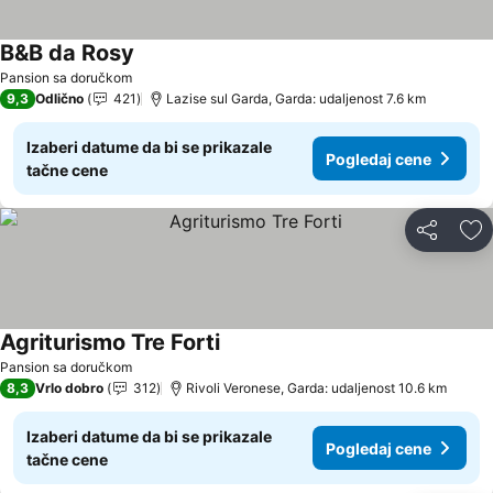
B&B da Rosy
Pogledaj cene
Pansion sa doručkom
9,3
Odlično
421
Lazise sul Garda, Garda: udaljenost 7.6 km
Izaberi datume da bi se prikazale
Pogledaj cene
tačne cene
Deli
Do
Agriturismo Tre Forti
Pogledaj cene
Pansion sa doručkom
8,3
Vrlo dobro
312
Rivoli Veronese, Garda: udaljenost 10.6 km
Izaberi datume da bi se prikazale
Pogledaj cene
tačne cene