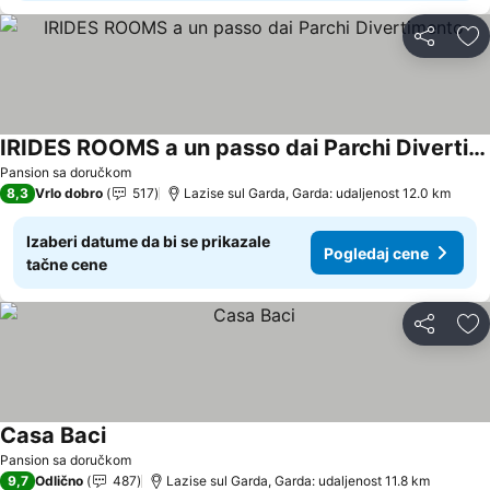
Deli
Do
IRIDES ROOMS a un passo dai Parchi Divertimento
Pogledaj cene
Pansion sa doručkom
8,3
Vrlo dobro
517
Lazise sul Garda, Garda: udaljenost 12.0 km
Izaberi datume da bi se prikazale
Pogledaj cene
tačne cene
Deli
Do
Casa Baci
Pogledaj cene
Pansion sa doručkom
9,7
Odlično
487
Lazise sul Garda, Garda: udaljenost 11.8 km