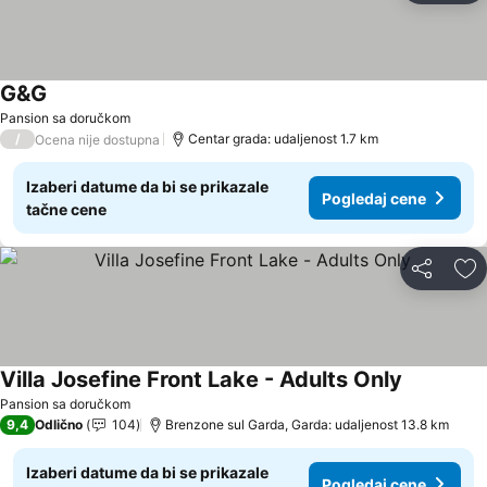
G&G
Pogledaj cene
Pansion sa doručkom
/
Centar grada: udaljenost 1.7 km
Ocena nije dostupna
Izaberi datume da bi se prikazale
Pogledaj cene
tačne cene
Deli
Do
Villa Josefine Front Lake - Adults Only
Pogledaj 
Pansion sa doručkom
9,4
Odlično
104
Brenzone sul Garda, Garda: udaljenost 13.8 km
Izaberi datume da bi se prikazale
Pogledaj cene