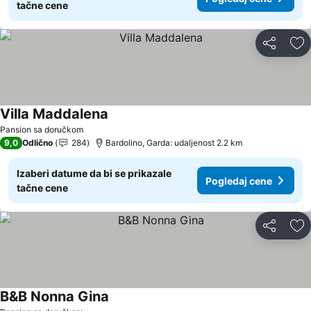
tačne cene
Deli
Do
Villa Maddalena
Pogledaj cene
Pansion sa doručkom
9,0
Odlično
284
Bardolino, Garda: udaljenost 2.2 km
Izaberi datume da bi se prikazale
Pogledaj cene
tačne cene
Deli
Do
B&B Nonna Gina
Pogledaj cene