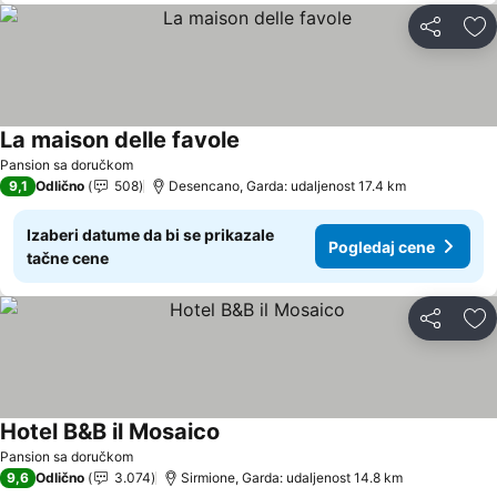
Deli
Do
La maison delle favole
Pogledaj cene
Pansion sa doručkom
9,1
Odlično
508
Desencano, Garda: udaljenost 17.4 km
Izaberi datume da bi se prikazale
Pogledaj cene
tačne cene
Deli
Do
Hotel B&B il Mosaico
Pogledaj cene
Pansion sa doručkom
9,6
Odlično
3.074
Sirmione, Garda: udaljenost 14.8 km