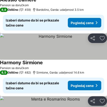
Pogledaj cene
Pansion sa doručkom
8,8
Odlično
459
Bardolino, Garda: udaljenost 3.5 km
Izaberi datume da bi se prikazale
Pogledaj cene
tačne cene
Deli
Do
Harmony Sirmione
Pogledaj cene
Pansion sa doručkom
8,5
Odlično
482
Sirmione, Garda: udaljenost 14.6 km
Izaberi datume da bi se prikazale
Pogledaj cene
tačne cene
Deli
Do