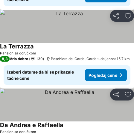
Deli
Do
La Terrazza
Pogledaj cene
Pansion sa doručkom
8,3
Vrlo dobro
130
Peschiera del Garda, Garda: udaljenost 15.7 km
Izaberi datume da bi se prikazale
Pogledaj cene
tačne cene
Deli
Do
Da Andrea e Raffaella
Pogledaj cene
Pansion sa doručkom