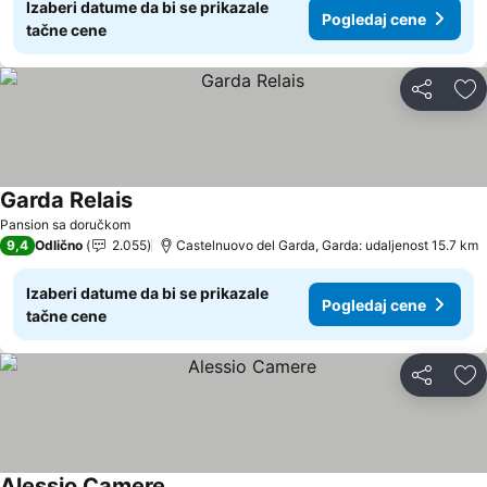
Izaberi datume da bi se prikazale
Pogledaj cene
tačne cene
Deli
Do
Garda Relais
Pogledaj cene
Pansion sa doručkom
9,4
Odlično
2.055
Castelnuovo del Garda, Garda: udaljenost 15.7 km
Izaberi datume da bi se prikazale
Pogledaj cene
tačne cene
Deli
Do
Alessio Camere