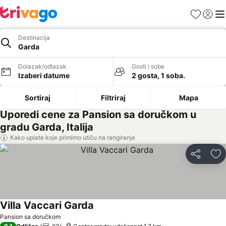
Favoriti
Prijavi
Men
Destinacija
Garda
Dolazak/odlazak
Gosti i sobe
Izaberi datume
2 gosta, 1 soba.
Sortiraj
Filtriraj
Mapa
Uporedi cene za Pansion sa doručkom u
gradu Garda, Italija
Kako uplate koje primimo utiču na rangiranje
Deli
Do
Villa Vaccari Garda
Pogledaj cene
Pansion sa doručkom