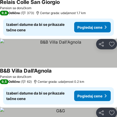
Relais Colle San Giorgio
Pogledaj cene
Pansion sa doručkom
9,8
Odlično
373
Centar grada: udaljenost 1.7 km
Izaberi datume da bi se prikazale
Pogledaj cene
tačne cene
Deli
Do
B&B Villa Dall'Agnola
Pogledaj cene
Pansion sa doručkom
9,5
Odlično
62
Centar grada: udaljenost 0.2 km
Izaberi datume da bi se prikazale
Pogledaj cene
tačne cene
Deli
Do