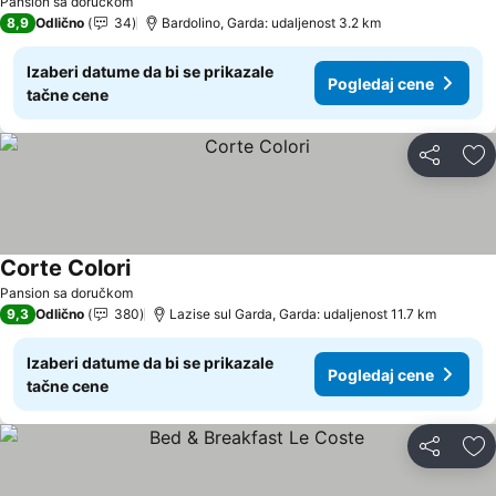
Pansion sa doručkom
8,9
Odlično
34
Bardolino, Garda: udaljenost 3.2 km
Izaberi datume da bi se prikazale
Pogledaj cene
tačne cene
Deli
Do
Corte Colori
Pogledaj cene
Pansion sa doručkom
9,3
Odlično
380
Lazise sul Garda, Garda: udaljenost 11.7 km
Izaberi datume da bi se prikazale
Pogledaj cene
tačne cene
Deli
Do