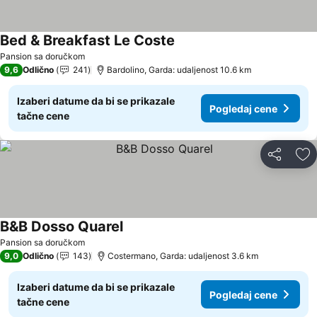
Bed & Breakfast Le Coste
Pogledaj cene
Pansion sa doručkom
9,6
Odlično
241
Bardolino, Garda: udaljenost 10.6 km
Izaberi datume da bi se prikazale
Pogledaj cene
tačne cene
Deli
Do
B&B Dosso Quarel
Pogledaj cene
Pansion sa doručkom
9,0
Odlično
143
Costermano, Garda: udaljenost 3.6 km
Izaberi datume da bi se prikazale
Pogledaj cene
tačne cene