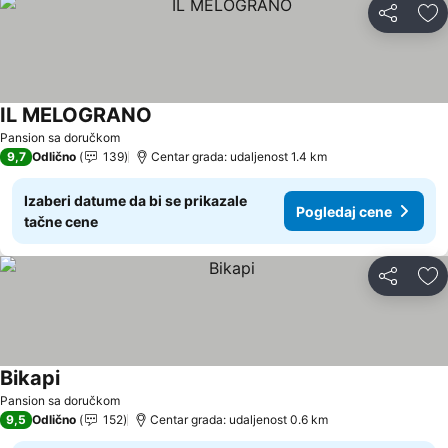
Deli
Do
IL MELOGRANO
Pogledaj cene
Pansion sa doručkom
9,7
Odlično
139
Centar grada: udaljenost 1.4 km
Izaberi datume da bi se prikazale
Pogledaj cene
tačne cene
Deli
Do
Bikapi
Pogledaj cene
Pansion sa doručkom
9,5
Odlično
152
Centar grada: udaljenost 0.6 km