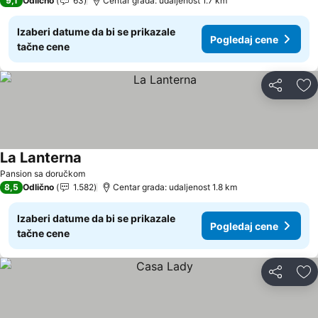
9,1
Odlično
63
Centar grada: udaljenost 1.7 km
Izaberi datume da bi se prikazale
Pogledaj cene
tačne cene
Deli
Do
La Lanterna
Pogledaj cene
Pansion sa doručkom
8,5
Odlično
1.582
Centar grada: udaljenost 1.8 km
Izaberi datume da bi se prikazale
Pogledaj cene
tačne cene
Deli
Do