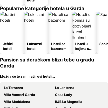
hotel
Popularne kategorije hotela u Garda
Jeftini
Luksuzni
Hoteli sa
Hoteli u
Spa h
hoteli
hoteli
bazenom
kojima su
dozvoljeni
kućni
Pansion sa doručkom blizu tebe u gradu
ljubimci
Garda
Možda će te zanimati i ovi hoteli…
La Terrazza
La Lanterna
Villa Vaccari Garda
Casa Lady
Villa Maddalena
B&B La Magnolia