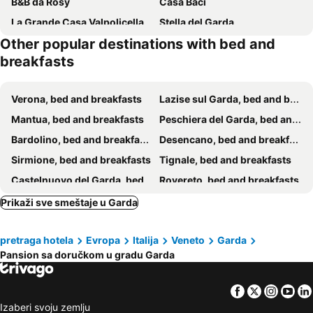
B&B da Rosy
Casa Baci
La Grande Casa Valpolicella
Stella del Garda
Other popular destinations with bed and
B&B Gardasee
B&B Lil
breakfasts
Verona, bed and breakfasts
Lazise sul Garda, bed and breakfasts
Mantua, bed and breakfasts
Peschiera del Garda, bed and breakfasts
Bardolino, bed and breakfasts
Desencano, bed and breakfasts
Sirmione, bed and breakfasts
Tignale, bed and breakfasts
Castelnuovo del Garda, bed and breakfasts
Rovereto, bed and breakfasts
Riva del Garda, bed and breakfasts
Brescia, bed and breakfasts
Prikaži sve smeštaje u Garda
Brenzone sul Garda, bed and breakfasts
Valeggio sul Mincio, bed and breakfasts
pretraga hotela
Evropa
Italija
Veneto
Garda
Rodigo, bed and breakfasts
Lonato del Garda, bed and breakfasts
Pansion sa doručkom u gradu Garda
Toscolano Maderno, bed and breakfasts
Ledro, bed and breakfasts
Cavaion Veronese, bed and breakfasts
Manerba del Garda, bed and breakfasts
Facebook
Twitter
Insta
Yo
Moniga del Garda, bed and breakfasts
Arko, bed and breakfasts
Izaberi svoju zemlju