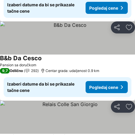
Izaberi datume da bi se prikazale
Pogledaj cene
tačne cene
Deli
Do
B&b Da Cesco
Pogledaj cene
Pansion sa doručkom
9,7
Odlično
292
Centar grada: udaljenost 0.9 km
Izaberi datume da bi se prikazale
Pogledaj cene
tačne cene
Deli
Do