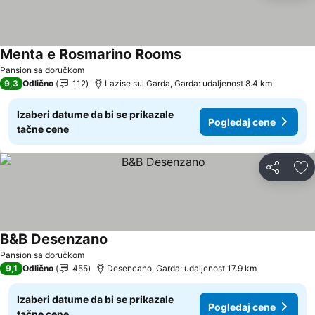
Menta e Rosmarino Rooms
Pogledaj cene
Pansion sa doručkom
9,3
Odlično
112
Lazise sul Garda, Garda: udaljenost 8.4 km
Izaberi datume da bi se prikazale
Pogledaj cene
tačne cene
Deli
Do
B&B Desenzano
Pogledaj cene
Pansion sa doručkom
9,1
Odlično
455
Desencano, Garda: udaljenost 17.9 km
Izaberi datume da bi se prikazale
Pogledaj cene
tačne cene