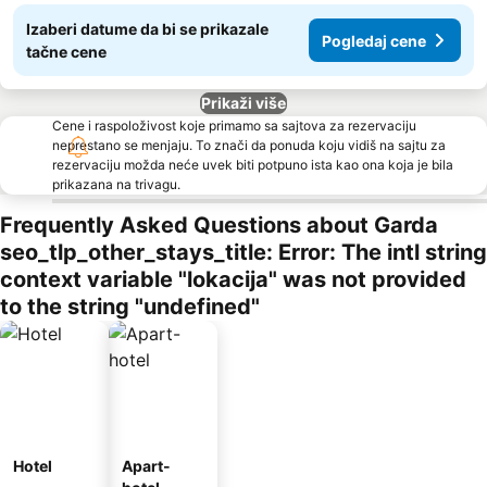
Izaberi datume da bi se prikazale
Pogledaj cene
tačne cene
Prikaži više
Cene i raspoloživost koje primamo sa sajtova za rezervaciju
neprestano se menjaju. To znači da ponuda koju vidiš na sajtu za
rezervaciju možda neće uvek biti potpuno ista kao ona koja je bila
prikazana na trivagu.
Frequently Asked Questions about Garda
seo_tlp_other_stays_title: Error: The intl string
context variable "lokacija" was not provided
to the string "undefined"
Hotel
Apart-