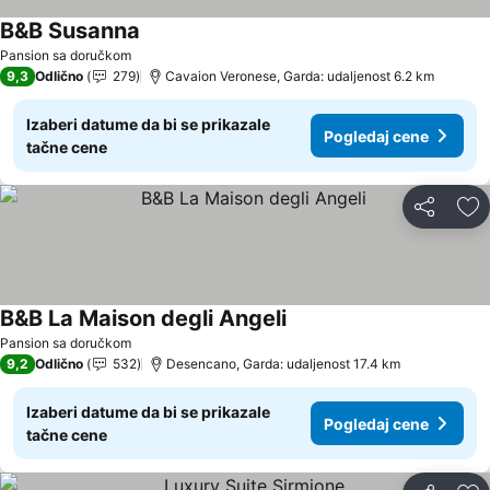
B&B Susanna
Pogledaj cene
Pansion sa doručkom
9,3
Odlično
279
Cavaion Veronese, Garda: udaljenost 6.2 km
Izaberi datume da bi se prikazale
Pogledaj cene
tačne cene
Deli
Do
B&B La Maison degli Angeli
Pogledaj cene
Pansion sa doručkom
9,2
Odlično
532
Desencano, Garda: udaljenost 17.4 km
Izaberi datume da bi se prikazale
Pogledaj cene
tačne cene