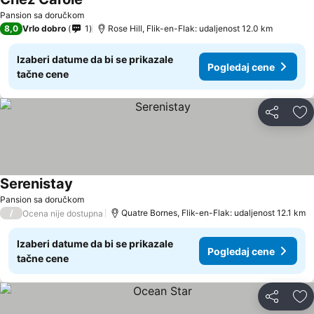
Pansion sa doručkom
8,0
Vrlo dobro
1
Rose Hill, Flik-en-Flak: udaljenost 12.0 km
Izaberi datume da bi se prikazale
Pogledaj cene
tačne cene
Deli
Do
Serenistay
Pansion sa doručkom
/
Quatre Bornes, Flik-en-Flak: udaljenost 12.1 km
Ocena nije dostupna
Izaberi datume da bi se prikazale
Pogledaj cene
tačne cene
Deli
Do