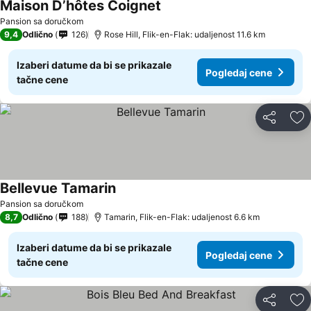
Maison D’hôtes Coignet
Pansion sa doručkom
9,4
Odlično
126
Rose Hill, Flik-en-Flak: udaljenost 11.6 km
Izaberi datume da bi se prikazale
Pogledaj cene
tačne cene
Deli
Do
Bellevue Tamarin
Pansion sa doručkom
8,7
Odlično
188
Tamarin, Flik-en-Flak: udaljenost 6.6 km
Izaberi datume da bi se prikazale
Pogledaj cene
tačne cene
Deli
Do