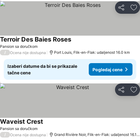
Deli
Do
Terroir Des Baies Roses
Pansion sa doručkom
/
Port Louis, Flik-en-Flak: udaljenost 16.0 km
Ocena nije dostupna
Izaberi datume da bi se prikazale
Pogledaj cene
tačne cene
Deli
Do
Waveist Crest
Pansion sa doručkom
/
Grand Rivière Noir, Flik-en-Flak: udaljenost 16.1 km
Ocena nije dostupna