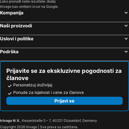
Lako pronađi naše rezultate: dodaj
trivago kao omiljeni izvor na Google.
Kompanija
Naši proizvodi
Uslovi i politike
Podrška
Prijavite se za ekskluzivne pogodnosti za
članove
Personalizuj doživljaj
Ponude za lojalnost i cene za članove
Prijavi se
trivago N.V.
, Kesselstraße 5 – 7, 40221 Düsseldorf, Germany
Copyright 2026 trivago | Sva prava su zadržana.