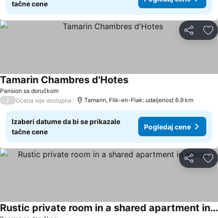
tačne cene
Deli
Do
Tamarin Chambres d'Hotes
Pansion sa doručkom
/
Tamarin, Flik-en-Flak: udaljenost 6.9 km
Ocena nije dostupna
Izaberi datume da bi se prikazale
Pogledaj cene
tačne cene
Deli
Do
Rustic private room in a shared apartment in albion