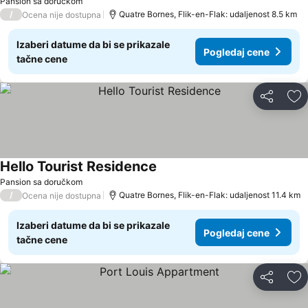
Pansion sa doručkom
/
Quatre Bornes, Flik-en-Flak: udaljenost 8.5 km
Ocena nije dostupna
Izaberi datume da bi se prikazale
Pogledaj cene
tačne cene
Deli
Do
Hello Tourist Residence
Pansion sa doručkom
/
Quatre Bornes, Flik-en-Flak: udaljenost 11.4 km
Ocena nije dostupna
Izaberi datume da bi se prikazale
Pogledaj cene
tačne cene
Deli
Do