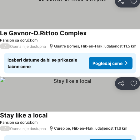
Deli
Do
Le Gavnor-D.Rittoo Complex
Pansion sa doručkom
/
Quatre Bornes, Flik-en-Flak: udaljenost 11.5 km
Ocena nije dostupna
Izaberi datume da bi se prikazale
Pogledaj cene
tačne cene
Deli
Do
Stay like a local
Pansion sa doručkom
/
Curepipe, Flik-en-Flak: udaljenost 11.6 km
Ocena nije dostupna