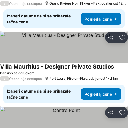
/
Grand Rivière Noir, Flik-en-Flak: udaljenost 12.5 km
Ocena nije dostupna
Izaberi datume da bi se prikazale
Pogledaj cene
tačne cene
Deli
Do
Villa Mauritius - Designer Private Studios
Pansion sa doručkom
/
Port Louis, Flik-en-Flak: udaljenost 14.1 km
Ocena nije dostupna
Izaberi datume da bi se prikazale
Pogledaj cene
tačne cene
Deli
Do