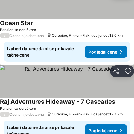
Ocean Star
Pansion sa doručkom
/
Curepipe, Flik-en-Flak: udaljenost 12.0 km
Ocena nije dostupna
Izaberi datume da bi se prikazale
Pogledaj cene
tačne cene
Deli
Do
Raj Adventures Hideaway - 7 Cascades
Pansion sa doručkom
/
Curepipe, Flik-en-Flak: udaljenost 12.4 km
Ocena nije dostupna
Izaberi datume da bi se prikazale
Pogledaj cene
tačne cene