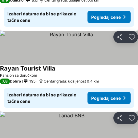
9,9
Odlično
85
Centar grada: udaljenost 0.6 km
Izaberi datume da bi se prikazale
Pogledaj cene
tačne cene
Deli
Do
Rayan Tourist Villa
Pansion sa doručkom
7,8
Dobro
195
Centar grada: udaljenost 0.4 km
Izaberi datume da bi se prikazale
Pogledaj cene
tačne cene
Deli
Do