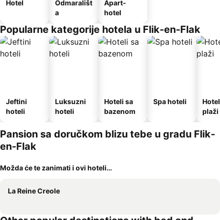
Hotel
Odmarališt
Apart-
a
hotel
Popularne kategorije hotela u Flik-en-Flak
Jeftini
Luksuzni
Hoteli sa
Spa hoteli
Hotel
hoteli
hoteli
bazenom
plaži
Pansion sa doručkom blizu tebe u gradu Flik-
en-Flak
Možda će te zanimati i ovi hoteli…
La Reine Creole