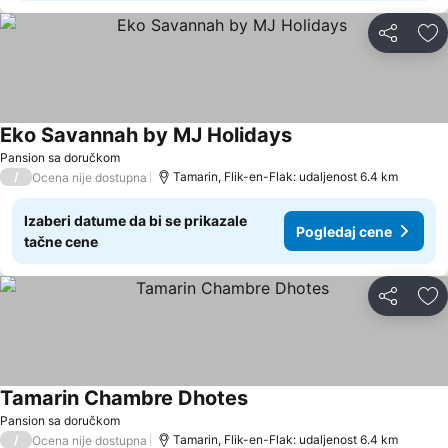
Deli
Do
Eko Savannah by MJ Holidays
Pansion sa doručkom
/
Tamarin, Flik-en-Flak: udaljenost 6.4 km
Ocena nije dostupna
Izaberi datume da bi se prikazale
Pogledaj cene
tačne cene
Deli
Do
Tamarin Chambre Dhotes
Pansion sa doručkom
/
Tamarin, Flik-en-Flak: udaljenost 6.4 km
Ocena nije dostupna