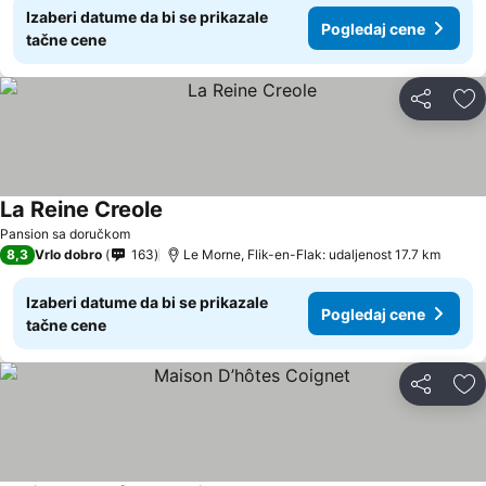
Izaberi datume da bi se prikazale
Pogledaj cene
tačne cene
Deli
Do
La Reine Creole
Pansion sa doručkom
8,3
Vrlo dobro
163
Le Morne, Flik-en-Flak: udaljenost 17.7 km
Izaberi datume da bi se prikazale
Pogledaj cene
tačne cene
Deli
Do