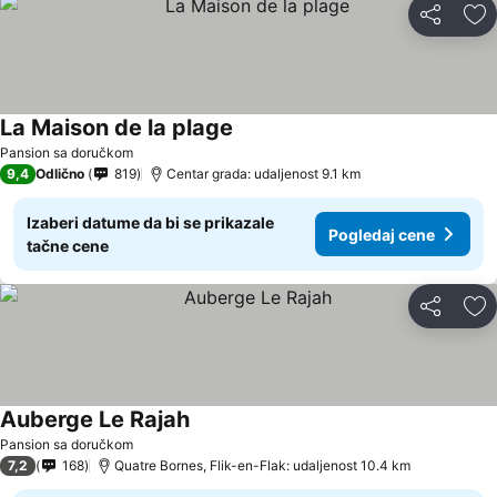
Deli
Do
La Maison de la plage
Pansion sa doručkom
9,4
Odlično
819
Centar grada: udaljenost 9.1 km
Izaberi datume da bi se prikazale
Pogledaj cene
tačne cene
Deli
Do
Auberge Le Rajah
Pansion sa doručkom
7,2
168
Quatre Bornes, Flik-en-Flak: udaljenost 10.4 km