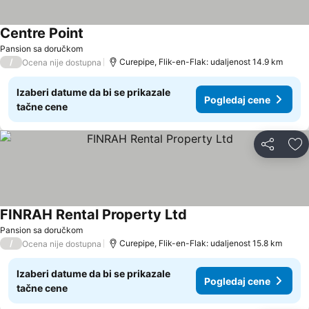
Centre Point
Pansion sa doručkom
/
Curepipe, Flik-en-Flak: udaljenost 14.9 km
Ocena nije dostupna
Izaberi datume da bi se prikazale
Pogledaj cene
tačne cene
Deli
Do
FINRAH Rental Property Ltd
Pansion sa doručkom
/
Curepipe, Flik-en-Flak: udaljenost 15.8 km
Ocena nije dostupna
Izaberi datume da bi se prikazale
Pogledaj cene
tačne cene