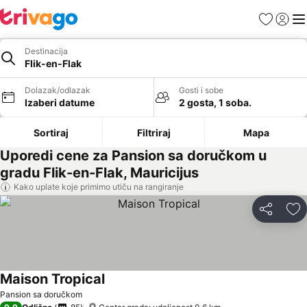
Favoriti
Prijavi
Men
Destinacija
Flik-en-Flak
Dolazak/odlazak
Gosti i sobe
Izaberi datume
2 gosta, 1 soba.
Sortiraj
Filtriraj
Mapa
Uporedi cene za Pansion sa doručkom u
gradu Flik-en-Flak, Mauricijus
Kako uplate koje primimo utiču na rangiranje
Deli
Do
Maison Tropical
Pansion sa doručkom