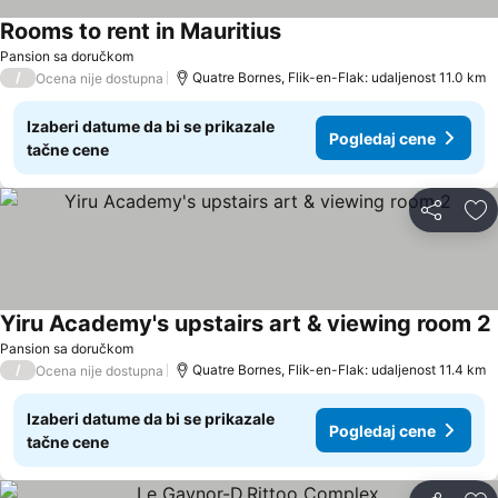
Rooms to rent in Mauritius
Pansion sa doručkom
/
Quatre Bornes, Flik-en-Flak: udaljenost 11.0 km
Ocena nije dostupna
Izaberi datume da bi se prikazale
Pogledaj cene
tačne cene
Deli
Do
Yiru Academy's upstairs art & viewing room 2
Pansion sa doručkom
/
Quatre Bornes, Flik-en-Flak: udaljenost 11.4 km
Ocena nije dostupna
Izaberi datume da bi se prikazale
Pogledaj cene
tačne cene