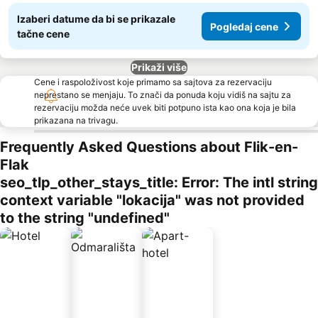
Izaberi datume da bi se prikazale
Pogledaj cene
tačne cene
Prikaži više
Cene i raspoloživost koje primamo sa sajtova za rezervaciju
neprestano se menjaju. To znači da ponuda koju vidiš na sajtu za
rezervaciju možda neće uvek biti potpuno ista kao ona koja je bila
prikazana na trivagu.
Frequently Asked Questions about Flik-en-
Flak
seo_tlp_other_stays_title: Error: The intl string
context variable "lokacija" was not provided
to the string "undefined"