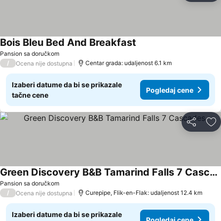
Bois Bleu Bed And Breakfast
Pansion sa doručkom
/
Centar grada: udaljenost 6.1 km
Ocena nije dostupna
Izaberi datume da bi se prikazale
Pogledaj cene
tačne cene
Deli
Do
Green Discovery B&B Tamarind Falls 7 Cascades
Pansion sa doručkom
/
Curepipe, Flik-en-Flak: udaljenost 12.4 km
Ocena nije dostupna
Izaberi datume da bi se prikazale
Pogledaj cene