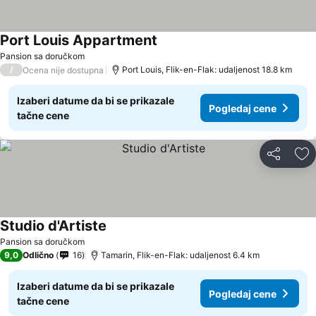
Port Louis Appartment
Pansion sa doručkom
/
Port Louis, Flik-en-Flak: udaljenost 18.8 km
Ocena nije dostupna
Izaberi datume da bi se prikazale
Pogledaj cene
tačne cene
Deli
Do
Studio d'Artiste
Pansion sa doručkom
9,0
Odlično
16
Tamarin, Flik-en-Flak: udaljenost 6.4 km
Izaberi datume da bi se prikazale
Pogledaj cene
tačne cene