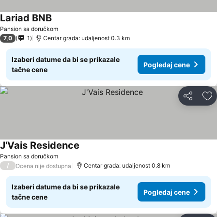
Lariad BNB
Pansion sa doručkom
7,0
1
Centar grada: udaljenost 0.3 km
Izaberi datume da bi se prikazale
Pogledaj cene
tačne cene
Deli
Do
J'Vais Residence
Pansion sa doručkom
/
Centar grada: udaljenost 0.8 km
Ocena nije dostupna
Izaberi datume da bi se prikazale
Pogledaj cene
tačne cene