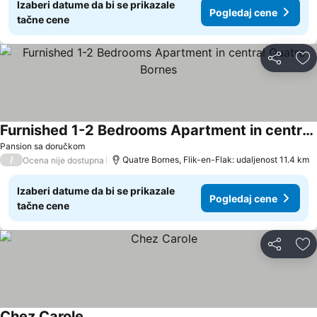
Izaberi datume da bi se prikazale
Pogledaj cene
tačne cene
Deli
Do
Furnished 1-2 Bedrooms Apartment in central Quatre Bornes
Pansion sa doručkom
/
Quatre Bornes, Flik-en-Flak: udaljenost 11.4 km
Ocena nije dostupna
Izaberi datume da bi se prikazale
Pogledaj cene
tačne cene
Deli
Do
Chez Carole