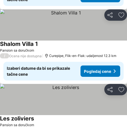
Deli
Do
Shalom Villa 1
Pansion sa doručkom
/
Curepipe, Flik-en-Flak: udaljenost 12.3 km
Ocena nije dostupna
Izaberi datume da bi se prikazale
Pogledaj cene
tačne cene
Deli
Do
Les zoliviers
Pansion sa doručkom