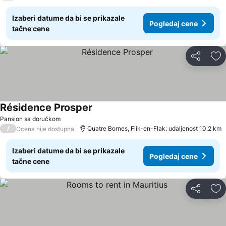
Izaberi datume da bi se prikazale
Pogledaj cene
tačne cene
Deli
Do
Résidence Prosper
Pansion sa doručkom
/
Quatre Bornes, Flik-en-Flak: udaljenost 10.2 km
Ocena nije dostupna
Izaberi datume da bi se prikazale
Pogledaj cene
tačne cene
Deli
Do