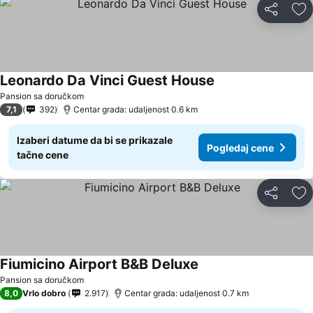
Deli
Do
Leonardo Da Vinci Guest House
Pansion sa doručkom
7,1
392
Centar grada: udaljenost 0.6 km
Izaberi datume da bi se prikazale
Pogledaj cene
tačne cene
Deli
Do
Fiumicino Airport B&B Deluxe
Pansion sa doručkom
8,0
Vrlo dobro
2.917
Centar grada: udaljenost 0.7 km