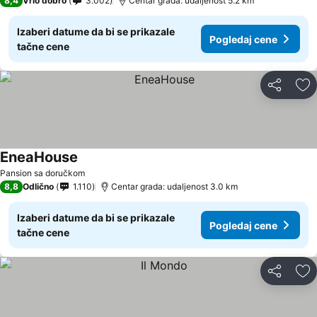
8,4
Vrlo dobro
3.002
Centar grada: udaljenost 5.2 km
Izaberi datume da bi se prikazale
Pogledaj cene
tačne cene
Deli
Do
EneaHouse
Pansion sa doručkom
8,8
Odlično
1.110
Centar grada: udaljenost 3.0 km
Izaberi datume da bi se prikazale
Pogledaj cene
tačne cene
Deli
Do