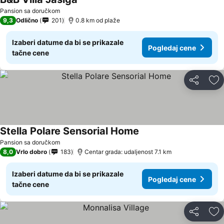
Pansion sa doručkom
9,3
Odlično
201
0.8 km od plaže
Izaberi datume da bi se prikazale
Pogledaj cene
tačne cene
Deli
Do
Stella Polare Sensorial Home
Pansion sa doručkom
8,0
Vrlo dobro
183
Centar grada: udaljenost 7.1 km
Izaberi datume da bi se prikazale
Pogledaj cene
tačne cene
Deli
Do