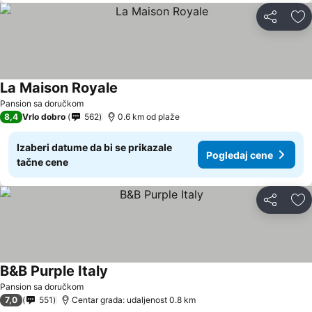
Deli
Do
La Maison Royale
Pansion sa doručkom
8,4
Vrlo dobro
562
0.6 km od plaže
Izaberi datume da bi se prikazale
Pogledaj cene
tačne cene
Deli
Do
B&B Purple Italy
Pansion sa doručkom
7,0
551
Centar grada: udaljenost 0.8 km