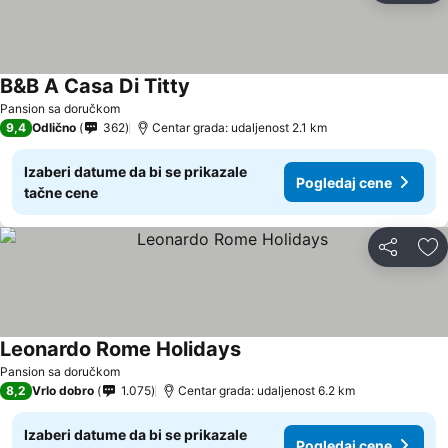
B&B A Casa Di Titty
Pansion sa doručkom
9,4
Odlično
362
Centar grada: udaljenost 2.1 km
Izaberi datume da bi se prikazale
Pogledaj cene
tačne cene
Deli
Do
Leonardo Rome Holidays
Pansion sa doručkom
8,2
Vrlo dobro
1.075
Centar grada: udaljenost 6.2 km
Izaberi datume da bi se prikazale
Pogledaj cene