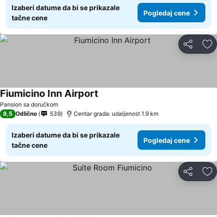
Izaberi datume da bi se prikazale
Pogledaj cene
tačne cene
Deli
Do
Fiumicino Inn Airport
Pansion sa doručkom
8,5
Odlično
539
Centar grada: udaljenost 1.9 km
Izaberi datume da bi se prikazale
Pogledaj cene
tačne cene
Deli
Do