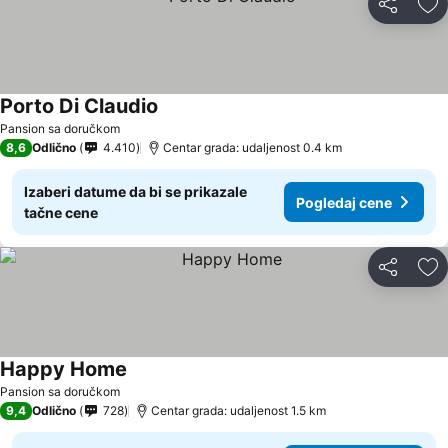
Deli
Do
Porto Di Claudio
Pansion sa doručkom
8,6
Odlično
4.410
Centar grada: udaljenost 0.4 km
Izaberi datume da bi se prikazale
Pogledaj cene
tačne cene
Deli
Do
Happy Home
Pansion sa doručkom
9,4
Odlično
728
Centar grada: udaljenost 1.5 km