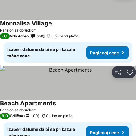
Monnalisa Village
Pansion sa doručkom
8,1
Vrlo dobro
558
0.5 km od plaže
Izaberi datume da bi se prikazale
Pogledaj cene
tačne cene
Deli
Do
Beach Apartments
Pansion sa doručkom
9,0
Odlično
100
0.1 km od plaže
Izaberi datume da bi se prikazale
Pogledaj cene
tačne cene