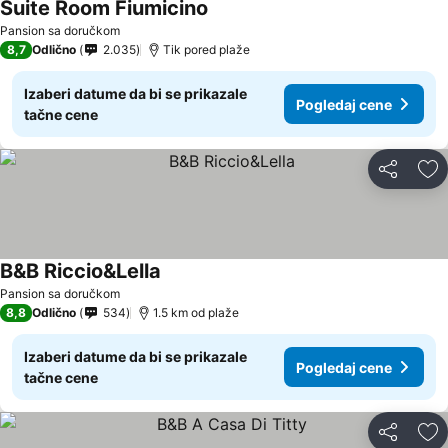
Suite Room Fiumicino
Pansion sa doručkom
8,7
Odlično
2.035
Tik pored plaže
Izaberi datume da bi se prikazale
Pogledaj cene
tačne cene
Deli
Do
B&B Riccio&Lella
Pansion sa doručkom
8,8
Odlično
534
1.5 km od plaže
Izaberi datume da bi se prikazale
Pogledaj cene
tačne cene
Deli
Do