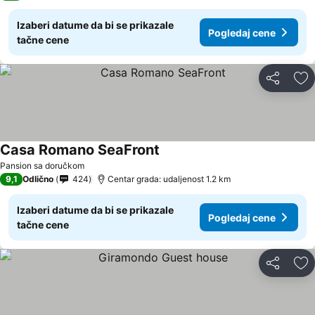
Izaberi datume da bi se prikazale
Pogledaj cene
tačne cene
Deli
Do
Casa Romano SeaFront
Pansion sa doručkom
9,1
Odlično
424
Centar grada: udaljenost 1.2 km
Izaberi datume da bi se prikazale
Pogledaj cene
tačne cene
Deli
Do