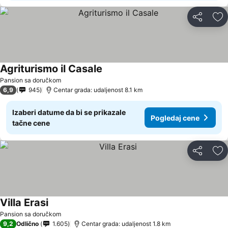
Deli
Do
Agriturismo il Casale
Pansion sa doručkom
6,9
945
Centar grada: udaljenost 8.1 km
Izaberi datume da bi se prikazale
Pogledaj cene
tačne cene
Deli
Do
Villa Erasi
Pansion sa doručkom
9,2
Odlično
1.605
Centar grada: udaljenost 1.8 km