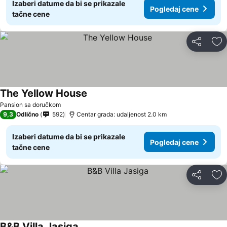
Izaberi datume da bi se prikazale
Pogledaj cene
tačne cene
Deli
Do
The Yellow House
Pansion sa doručkom
9,3
Odlično
592
Centar grada: udaljenost 2.0 km
Izaberi datume da bi se prikazale
Pogledaj cene
tačne cene
Deli
Do
B&B Villa Jasiga