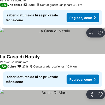
Pansion sa doručkom
8,0
Vrlo dobro
339
Centar grada: udaljenost 3.0 km
Izaberi datume da bi se prikazale
Pogledaj cene
tačne cene
Deli
Do
La Casa di Nataly
Pansion sa doručkom
7,6
Dobro
271
Centar grada: udaljenost 10.0 km
Izaberi datume da bi se prikazale
Pogledaj cene
tačne cene
Deli
Do