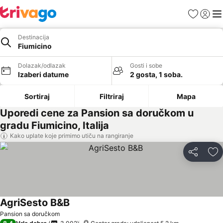
Favoriti
Prijavi
Men
Destinacija
Fiumicino
Dolazak/odlazak
Gosti i sobe
Izaberi datume
2 gosta, 1 soba.
Sortiraj
Filtriraj
Mapa
Uporedi cene za Pansion sa doručkom u
gradu Fiumicino, Italija
Kako uplate koje primimo utiču na rangiranje
Deli
Do
AgriSesto B&B
Pansion sa doručkom