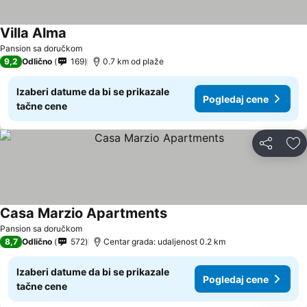
Villa Alma
Pansion sa doručkom
9,2
Odlično
169
0.7 km od plaže
Izaberi datume da bi se prikazale
Pogledaj cene
tačne cene
Deli
Do
Casa Marzio Apartments
Pansion sa doručkom
8,7
Odlično
572
Centar grada: udaljenost 0.2 km
Izaberi datume da bi se prikazale
Pogledaj cene
tačne cene