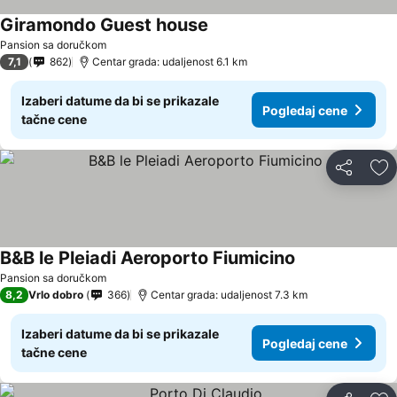
Giramondo Guest house
Pansion sa doručkom
7,1
862
Centar grada: udaljenost 6.1 km
Izaberi datume da bi se prikazale
Pogledaj cene
tačne cene
Deli
Do
B&B le Pleiadi Aeroporto Fiumicino
Pansion sa doručkom
8,2
Vrlo dobro
366
Centar grada: udaljenost 7.3 km
Izaberi datume da bi se prikazale
Pogledaj cene
tačne cene