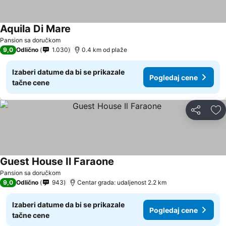
Aquila Di Mare
Pansion sa doručkom
9,0
Odlično
1.030
0.4 km od plaže
Izaberi datume da bi se prikazale
Pogledaj cene
tačne cene
Deli
Do
Guest House Il Faraone
Pansion sa doručkom
9,0
Odlično
943
Centar grada: udaljenost 2.2 km
Izaberi datume da bi se prikazale
Pogledaj cene
tačne cene