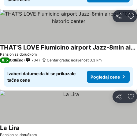
Deli
Do
THAT'S LOVE Fiumicino airport Jazz-8min airport-100mt historic center
Pansion sa doručkom
8,5
Odlično
704
Centar grada: udaljenost 0.3 km
Izaberi datume da bi se prikazale
Pogledaj cene
tačne cene
Deli
Do
La Lira
Pansion sa doručkom