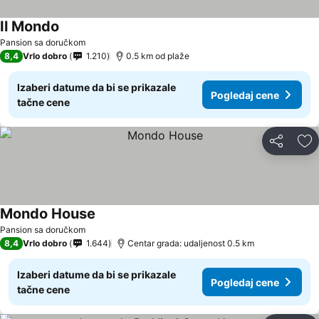
Il Mondo
Pansion sa doručkom
8,4
Vrlo dobro
1.210
0.5 km od plaže
Izaberi datume da bi se prikazale
Pogledaj cene
tačne cene
Deli
Do
Mondo House
Pansion sa doručkom
8,4
Vrlo dobro
1.644
Centar grada: udaljenost 0.5 km
Izaberi datume da bi se prikazale
Pogledaj cene
tačne cene