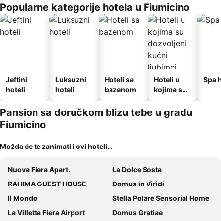
Popularne kategorije hotela u Fiumicino
Jeftini
Luksuzni
Hoteli sa
Hoteli u
Spa h
hoteli
hoteli
bazenom
kojima su
dozvoljeni
kućni
Pansion sa doručkom blizu tebe u gradu
ljubimci
Fiumicino
Možda će te zanimati i ovi hoteli…
Nuova Fiera Apart.
La Dolce Sosta
RAHIMA GUEST HOUSE
Domus in Viridi
Il Mondo
Stella Polare Sensorial Home
La Villetta Fiera Airport
Domus Gratiae