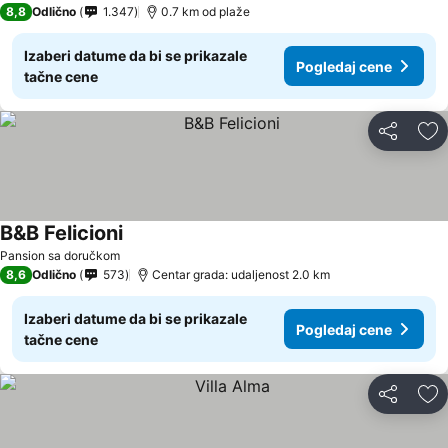
8,8
Odlično
1.347
0.7 km od plaže
Izaberi datume da bi se prikazale
Pogledaj cene
tačne cene
Deli
Do
B&B Felicioni
Pansion sa doručkom
8,6
Odlično
573
Centar grada: udaljenost 2.0 km
Izaberi datume da bi se prikazale
Pogledaj cene
tačne cene
Deli
Do