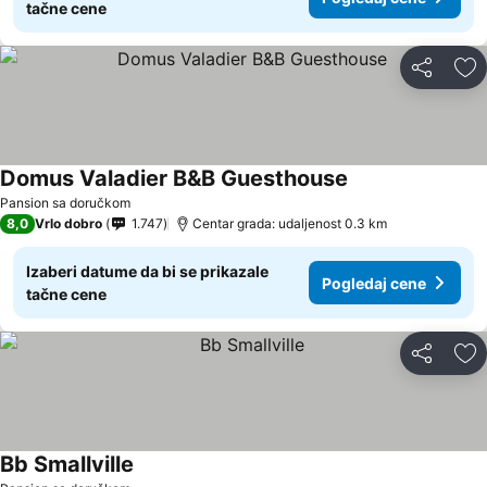
tačne cene
Deli
Do
Domus Valadier B&B Guesthouse
Pansion sa doručkom
8,0
Vrlo dobro
1.747
Centar grada: udaljenost 0.3 km
Izaberi datume da bi se prikazale
Pogledaj cene
tačne cene
Deli
Do
Bb Smallville