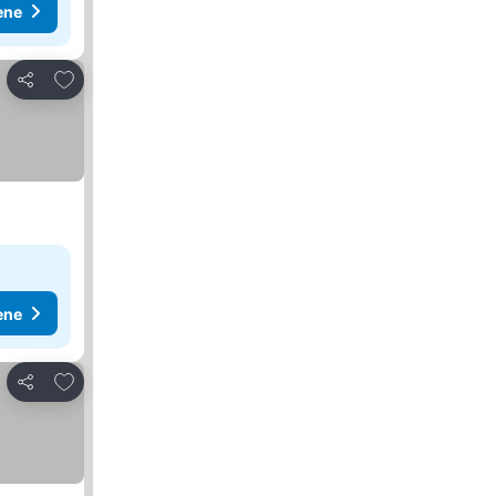
ene
Dodati u favorite
Deli
ene
Dodati u favorite
Deli