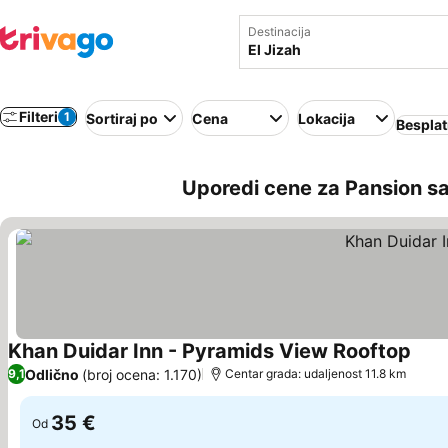
Destinacija
Filteri
1
Sortiraj po
Cena
Lokacija
Besplat
Uporedi cene za Pansion sa
Khan Duidar Inn - Pyramids View Rooftop
Pogl
Odlično
(broj ocena: 1.170)
9,1
Centar grada: udaljenost 11.8 km
35 €
Od