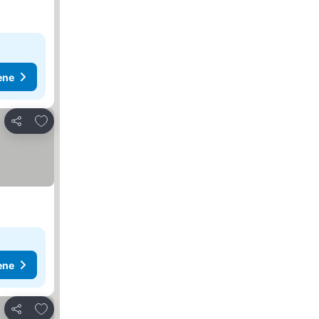
ene
Dodati u favorite
Deli
ene
Dodati u favorite
Deli