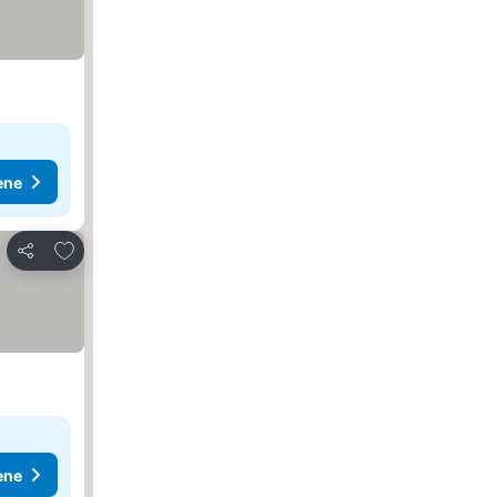
ene
Dodati u favorite
Deli
ene