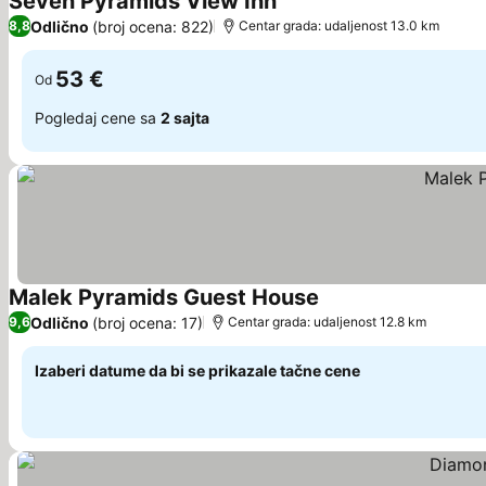
Seven Pyramids View Inn
Pogledaj cene
Odlično
(broj ocena: 822)
8,8
Centar grada: udaljenost 13.0 km
53 €
Od
Pogledaj cene sa
2 sajta
Malek Pyramids Guest House
Pogledaj cene
Odlično
(broj ocena: 17)
9,6
Centar grada: udaljenost 12.8 km
Izaberi datume da bi se prikazale tačne cene