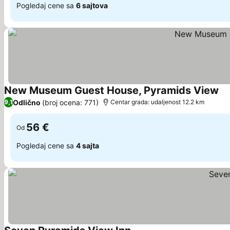
Pogledaj cene sa
6 sajtova
New Museum Guest House, Pyramids View
Po
Odlično
(broj ocena: 771)
9,1
Centar grada: udaljenost 12.2 km
56 €
Od
Pogledaj cene sa
4 sajta