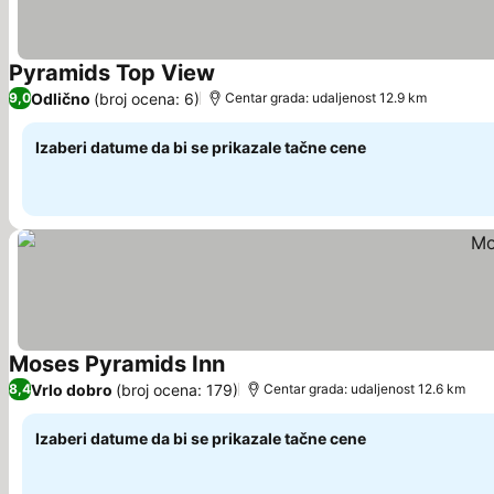
Pyramids Top View
Pogledaj cene
Odlično
(broj ocena: 6)
9,0
Centar grada: udaljenost 12.9 km
Izaberi datume da bi se prikazale tačne cene
Moses Pyramids Inn
Pogledaj cene
Vrlo dobro
(broj ocena: 179)
8,4
Centar grada: udaljenost 12.6 km
Izaberi datume da bi se prikazale tačne cene