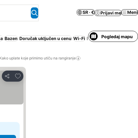
SR · €
Meni
Prijavi me
Pogledaj mapu
ja
Bazen
Doručak uključen u cenu
Wi-Fi
Nije potrebno plaćanje 
Kako uplate koje primimo utiču na rangiranje
Dodati u favorite
Deli