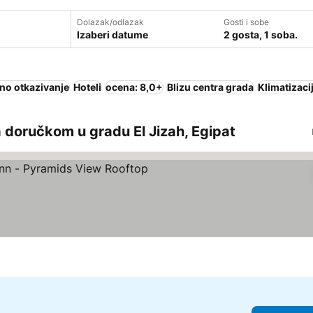
Dolazak/odlazak
Gosti i sobe
Izaberi datume
2 gosta, 1 soba.
no otkazivanje
Hoteli
ocena: 8,0+
Blizu centra grada
Klimatizaci
 doručkom u gradu El Jizah, Egipat
edaj cene