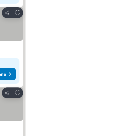
Dodati u favorite
Deli
ene
Dodati u favorite
Deli