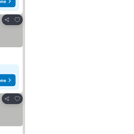
ene
Dodati u favorite
Deli
ene
Dodati u favorite
Deli