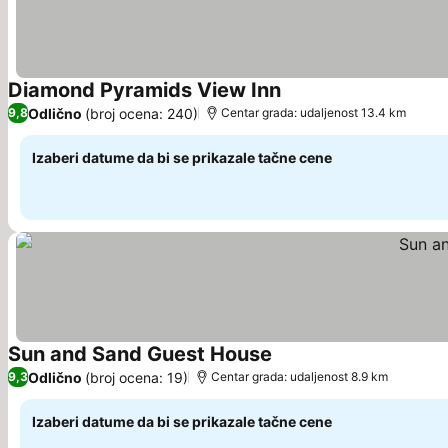
Diamond Pyramids View Inn
Pogledaj cene
Odlično
(broj ocena: 240)
9,8
Centar grada: udaljenost 13.4 km
Izaberi datume da bi se prikazale tačne cene
Sun and Sand Guest House
Pogledaj cene
Odlično
(broj ocena: 19)
9,3
Centar grada: udaljenost 8.9 km
Izaberi datume da bi se prikazale tačne cene