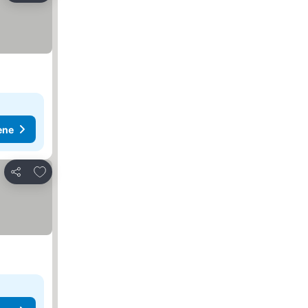
ene
Dodati u favorite
Deli