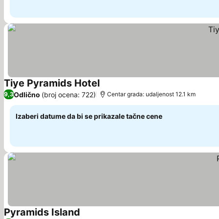
Tiye Pyramids Hotel
Pogledaj cene
Odlično
(broj ocena: 722)
9,3
Centar grada: udaljenost 12.1 km
Izaberi datume da bi se prikazale tačne cene
Pyramids Island
Pogledaj cene