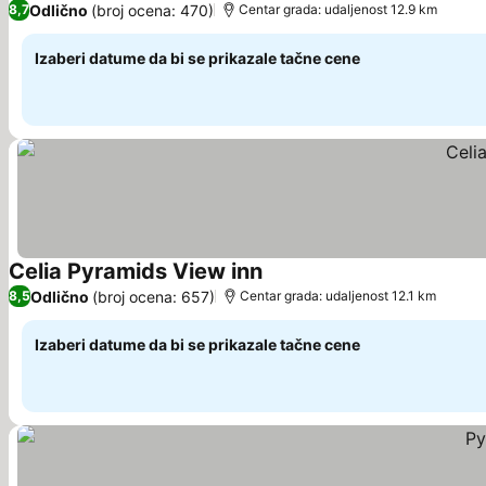
Odlično
(broj ocena: 470)
8,7
Centar grada: udaljenost 12.9 km
Izaberi datume da bi se prikazale tačne cene
Celia Pyramids View inn
Pogledaj cene
Odlično
(broj ocena: 657)
8,5
Centar grada: udaljenost 12.1 km
Izaberi datume da bi se prikazale tačne cene