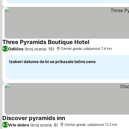
Three Pyramids Boutique Hotel
Pogledaj cene
Odlično
(broj ocena: 16)
9,3
Centar grada: udaljenost 7.4 km
Izaberi datume da bi se prikazale tačne cene
Discover pyramids inn
Pogledaj cene
Vrlo dobro
(broj ocena: 8)
8,3
Centar grada: udaljenost 12.2 km