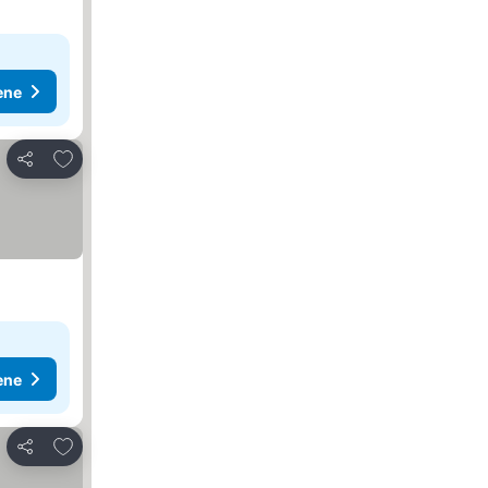
ene
Dodati u favorite
Deli
ene
Dodati u favorite
Deli