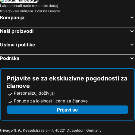
Lako pronađi naše rezultate: dodaj
trivago kao omiljeni izvor na Google.
Kompanija
Naši proizvodi
Uslovi i politike
Podrška
Prijavite se za ekskluzivne pogodnosti za
članove
Personalizuj doživljaj
Ponude za lojalnost i cene za članove
Prijavi se
trivago N.V.
, Kesselstraße 5 – 7, 40221 Düsseldorf, Germany