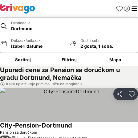
Favoriti
Prijavi
Men
Destinacija
Dortmund
Dolazak/odlazak
Gosti i sobe
Izaberi datume
2 gosta, 1 soba.
Sortiraj
Filtriraj
Mapa
Uporedi cene za Pansion sa doručkom u
gradu Dortmund, Nemačka
Kako uplate koje primimo utiču na rangiranje
Deli
Do
City-Pension-Dortmund
Pansion sa doručkom