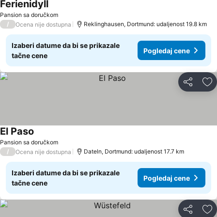
Ferienidyll
Pansion sa doručkom
/
Reklinghausen, Dortmund: udaljenost 19.8 km
Ocena nije dostupna
Izaberi datume da bi se prikazale
Pogledaj cene
tačne cene
Deli
Do
El Paso
Pansion sa doručkom
/
Dateln, Dortmund: udaljenost 17.7 km
Ocena nije dostupna
Izaberi datume da bi se prikazale
Pogledaj cene
tačne cene
Deli
Do