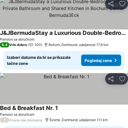
Deli
Do
J&JBermudaStay a Luxurious Double-Bedroom with a Private Bathroom and Shared Kitchen in Bochum Center-Bermuda3Eck
Pansion sa doručkom
8,4
Vrlo dobro
100
Bohum, Dortmund: udaljenost 17.6 km
Izaberi datume da bi se prikazale
Pogledaj cene
tačne cene
Deli
Do
Bed & Breakfast Nr. 1
Pansion sa doručkom
/
Šverte, Dortmund: udaljenost 11.1 km
Ocena nije dostupna