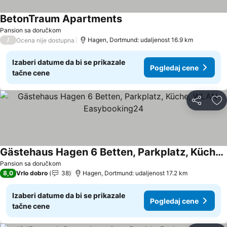
BetonTraum Apartments
Pansion sa doručkom
/
Hagen, Dortmund: udaljenost 16.9 km
Ocena nije dostupna
Izaberi datume da bi se prikazale
Pogledaj cene
tačne cene
Deli
Do
Gästehaus Hagen 6 Betten, Parkplatz, Küche, WLAN Easybooking24
Pansion sa doručkom
8,0
Vrlo dobro
38
Hagen, Dortmund: udaljenost 17.2 km
Izaberi datume da bi se prikazale
Pogledaj cene
tačne cene