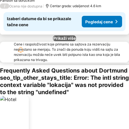
Pansion sa doručkom
/
Centar grada: udaljenost 4.6 km
Ocena nije dostupna
Izaberi datume da bi se prikazale
Pogledaj cene
tačne cene
Prikaži više
Cene i raspoloživost koje primamo sa sajtova za rezervaciju
neprestano se menjaju. To znači da ponuda koju vidiš na sajtu za
rezervaciju možda neće uvek biti potpuno ista kao ona koja je bila
prikazana na trivagu.
Frequently Asked Questions about Dortmund
seo_tlp_other_stays_title: Error: The intl string
context variable "lokacija" was not provided
to the string "undefined"