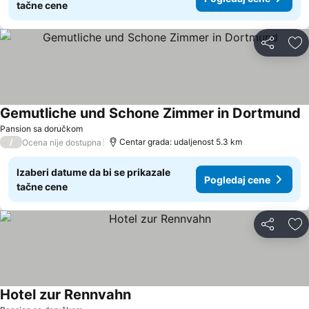
tačne cene
Deli
Do
Gemutliche und Schone Zimmer in Dortmund
Pansion sa doručkom
/
Centar grada: udaljenost 5.3 km
Ocena nije dostupna
Izaberi datume da bi se prikazale
Pogledaj cene
tačne cene
Deli
Do
Hotel zur Rennvahn