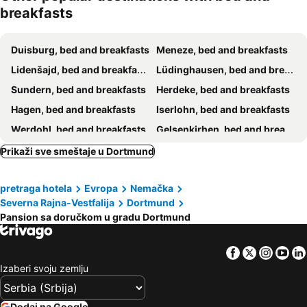
breakfasts
Duisburg, bed and breakfasts
Meneze, bed and breakfasts
Lidenšajd, bed and breakfasts
Lüdinghausen, bed and breakfasts
Sundern, bed and breakfasts
Herdeke, bed and breakfasts
Hagen, bed and breakfasts
Iserlohn, bed and breakfasts
Werdohl, bed and breakfasts
Gelsenkirhen, bed and breakfasts
Lippetal, bed and breakfasts
Gladbeck, bed and breakfasts
Prikaži sve smeštaje u Dortmund
Esen, bed and breakfasts
Velbert, bed and breakfasts
pretraga hotela
Evropa
Nemačka
Herne, bed and breakfasts
Oberhauzen, bed and breakfasts
Severna Rajna-Vestfalija
Dortmund
Metman, bed and breakfasts
Bohum, bed and breakfasts
Pansion sa doručkom u gradu Dortmund
Šprokhevel, bed and breakfasts
Solingen, bed and breakfasts
Hemer, bed and breakfasts
Schalksmühle, bed and breakfasts
Facebook
Twitter
Insta
Yo
Izaberi svoju zemlju
Hattingen, bed and breakfasts
Ratingen, bed and breakfasts
Kastrop-Rauksel, bed and breakfasts
Bad Sasendorf, bed and breakfasts
Dodaj na Google