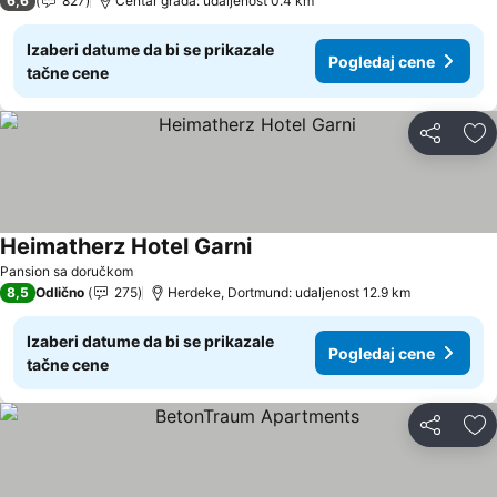
6,6
827
Centar grada: udaljenost 0.4 km
Izaberi datume da bi se prikazale
Pogledaj cene
tačne cene
Deli
Do
Heimatherz Hotel Garni
Pansion sa doručkom
8,5
Odlično
275
Herdeke, Dortmund: udaljenost 12.9 km
Izaberi datume da bi se prikazale
Pogledaj cene
tačne cene
Deli
Do