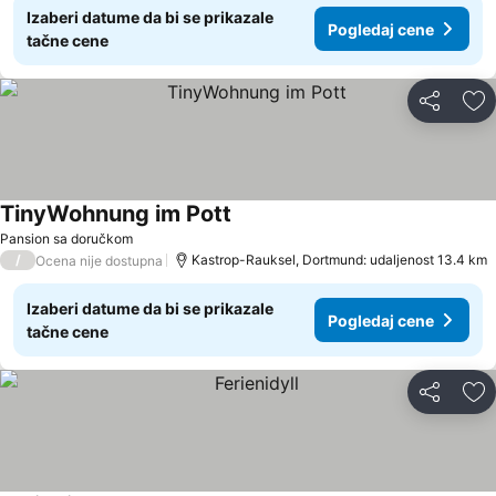
Izaberi datume da bi se prikazale
Pogledaj cene
tačne cene
Deli
Do
TinyWohnung im Pott
Pansion sa doručkom
/
Kastrop-Rauksel, Dortmund: udaljenost 13.4 km
Ocena nije dostupna
Izaberi datume da bi se prikazale
Pogledaj cene
tačne cene
Deli
Do