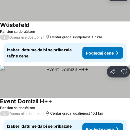
Wüstefeld
Pansion sa doručkom
/
Centar grada: udaljenost 3.7 km
Ocena nije dostupna
Izaberi datume da bi se prikazale
Pogledaj cene
tačne cene
Deli
Do
Event Domizil H++
Pansion sa doručkom
/
Centar grada: udaljenost 10.1 km
Ocena nije dostupna
Izaberi datume da bi se prikazale
Pogledaj cene