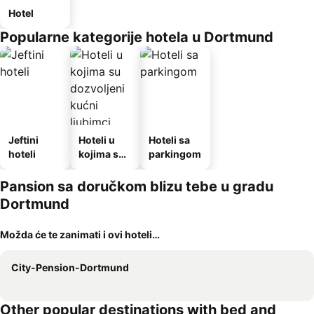
Hotel
Popularne kategorije hotela u Dortmund
Jeftini
Hoteli u
Hoteli sa
hoteli
kojima su
parkingom
dozvoljeni
kućni
Pansion sa doručkom blizu tebe u gradu
ljubimci
Dortmund
Možda će te zanimati i ovi hoteli…
City-Pension-Dortmund
Other popular destinations with bed and