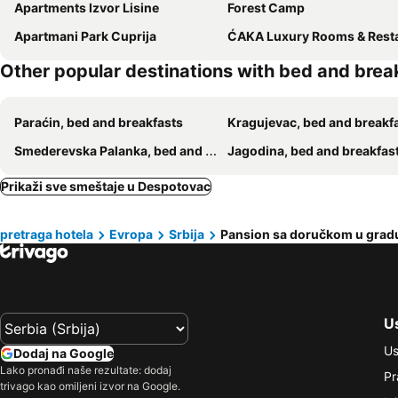
Apartments Izvor Lisine
Forest Camp
Apartmani Park Cuprija
ĆAKA Luxury Rooms & Restaur
Other popular destinations with bed and brea
Paraćin, bed and breakfasts
Kragujevac, bed and breakf
Smederevska Palanka, bed and breakfasts
Jagodina, bed and breakfas
Prikaži sve smeštaje u Despotovac
pretraga hotela
Evropa
Srbija
Pansion sa doručkom u grad
Us
Us
Dodaj na Google
Lako pronađi naše rezultate: dodaj
Pr
trivago kao omiljeni izvor na Google.