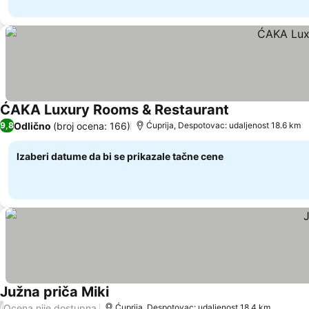
ĆAKA Luxury Rooms & Restaurant
Odlično
(broj ocena: 166)
9,8
Ćuprija, Despotovac: udaljenost 18.6 km
Izaberi datume da bi se prikazale tačne cene
Južna priča Miki
Ocena nije dostupna
/
Ćuprija, Despotovac: udaljenost 18.4 km