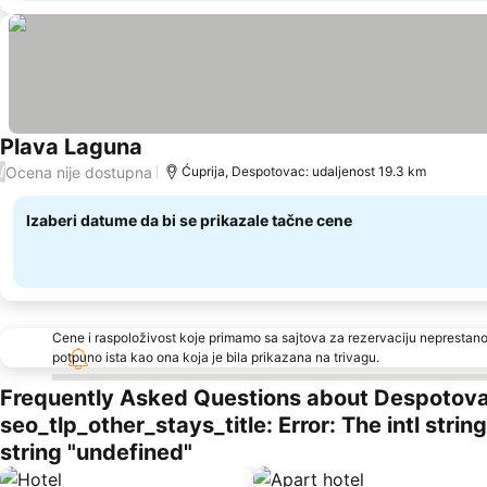
Plava Laguna
Ocena nije dostupna
/
Ćuprija, Despotovac: udaljenost 19.3 km
Izaberi datume da bi se prikazale tačne cene
Cene i raspoloživost koje primamo sa sajtova za rezervaciju neprestano
potpuno ista kao ona koja je bila prikazana na trivagu.
Frequently Asked Questions about Despotov
seo_tlp_other_stays_title: Error: The intl stri
string "undefined"