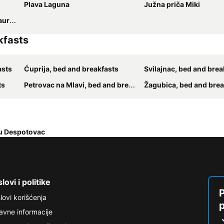
Plava Laguna
Južna priča Miki
ant
kfasts
asts
Ćuprija, bed and breakfasts
Svilajnac, bed and brea
ts
Petrovac na Mlavi, bed and breakfasts
Žagubica, bed and brea
u Despotovac
lovi i politike
P
lovi korišćenja
avne informacije