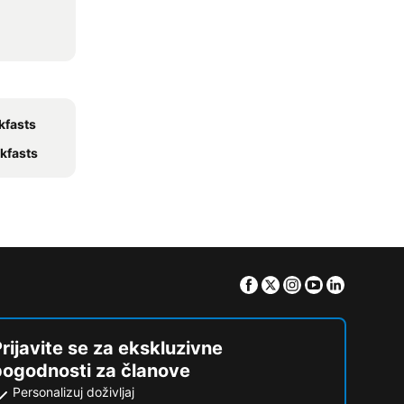
kfasts
kfasts
Facebook
Twitter
Instagram
Youtube
Linkedin
rijavite se za ekskluzivne
pogodnosti za članove
Personalizuj doživljaj