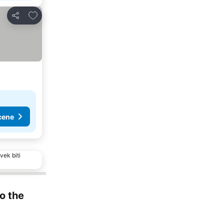
Dodati u favorite
Deli
cene
vek biti
to the