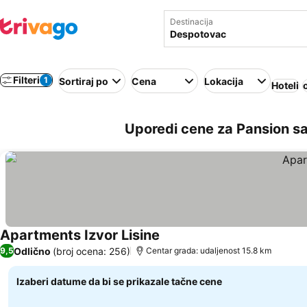
Destinacija
Filteri
1
Sortiraj po
Cena
Lokacija
Hoteli
Uporedi cene za Pansion s
Apartments Izvor Lisine
Odlično
(broj ocena: 256)
9,5
Centar grada: udaljenost 15.8 km
Izaberi datume da bi se prikazale tačne cene