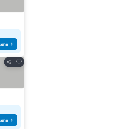
cene
Dodati u favorite
Deli
cene