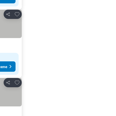
Dodati u favorite
Deli
cene
Dodati u favorite
Deli