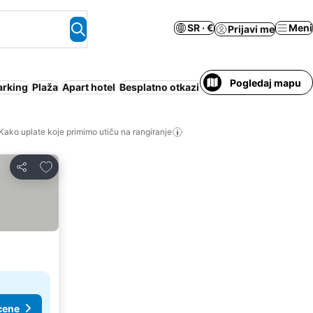
SR · €
Meni
Prijavi me
Pogledaj mapu
arking
Plaža
Apart hotel
Besplatno otkazivanje
Kako uplate koje primimo utiču na rangiranje
Dodati u favorite
Deli
cene