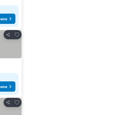
cene
Dodati u favorite
Deli
cene
Dodati u favorite
Deli