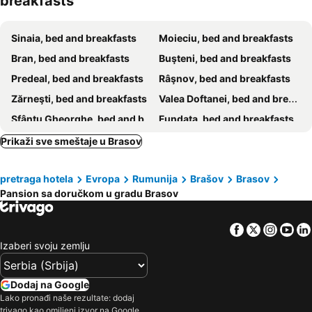
breakfasts
Sinaia, bed and breakfasts
Moieciu, bed and breakfasts
Bran, bed and breakfasts
Buşteni, bed and breakfasts
Predeal, bed and breakfasts
Râşnov, bed and breakfasts
Zărneşti, bed and breakfasts
Valea Doftanei, bed and breakfasts
Sfântu Gheorghe, bed and breakfasts
Fundata, bed and breakfasts
Azuga, bed and breakfasts
Moroeni, bed and breakfasts
Prikaži sve smeštaje u Brasov
Poiana Braşov, bed and breakfasts
Întorsura Buzăului, bed and breakfasts
pretraga hotela
Evropa
Rumunija
Brašov
Brasov
Prejmer, bed and breakfasts
Săcele, bed and breakfasts
Pansion sa doručkom u gradu Brasov
Ghimbav, bed and breakfasts
Tărlungeni, bed and breakfasts
Codlea, bed and breakfasts
Moeciu de Sus, bed and breakfasts
Facebook
Twitter
Insta
Yo
Valea Zălanului, bed and breakfasts
Izaberi svoju zemlju
Dodaj na Google
Lako pronađi naše rezultate: dodaj
trivago kao omiljeni izvor na Google.