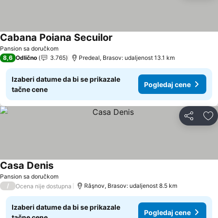
Cabana Poiana Secuilor
Pansion sa doručkom
8,6
Odlično
3.765
Predeal, Brasov: udaljenost 13.1 km
Izaberi datume da bi se prikazale
Pogledaj cene
tačne cene
Deli
Do
Casa Denis
Pansion sa doručkom
/
Râşnov, Brasov: udaljenost 8.5 km
Ocena nije dostupna
Izaberi datume da bi se prikazale
Pogledaj cene
tačne cene