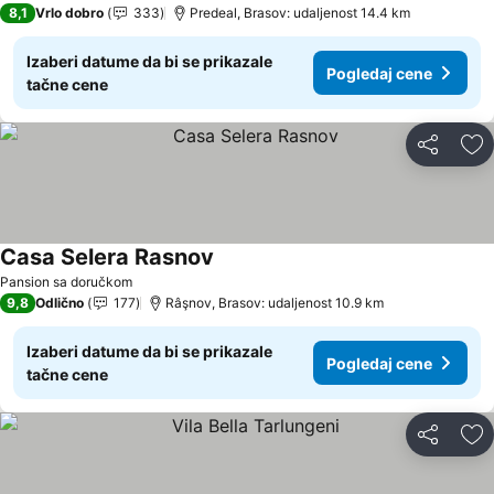
8,1
Vrlo dobro
333
Predeal, Brasov: udaljenost 14.4 km
Izaberi datume da bi se prikazale
Pogledaj cene
tačne cene
Deli
Do
Casa Selera Rasnov
Pansion sa doručkom
9,8
Odlično
177
Râşnov, Brasov: udaljenost 10.9 km
Izaberi datume da bi se prikazale
Pogledaj cene
tačne cene
Deli
Do