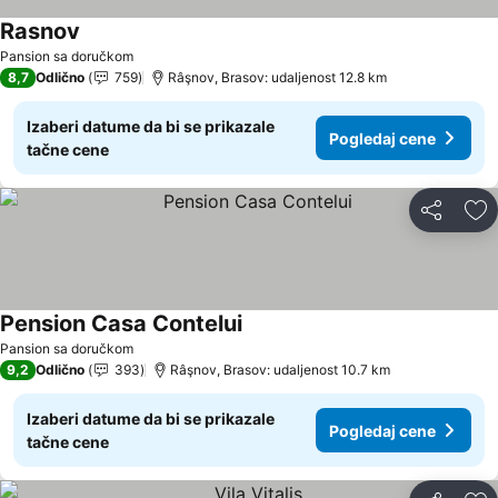
Rasnov
Pansion sa doručkom
8,7
Odlično
759
Râşnov, Brasov: udaljenost 12.8 km
Izaberi datume da bi se prikazale
Pogledaj cene
tačne cene
Deli
Do
Pension Casa Contelui
Pansion sa doručkom
9,2
Odlično
393
Râşnov, Brasov: udaljenost 10.7 km
Izaberi datume da bi se prikazale
Pogledaj cene
tačne cene