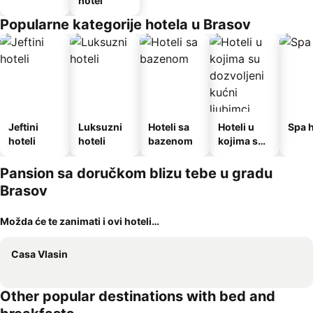
hotel
Popularne kategorije hotela u Brasov
Jeftini
Luksuzni
Hoteli sa
Hoteli u
Spa h
hoteli
hoteli
bazenom
kojima su
dozvoljeni
kućni
Pansion sa doručkom blizu tebe u gradu
ljubimci
Brasov
Možda će te zanimati i ovi hoteli…
Casa Vlasin
Other popular destinations with bed and