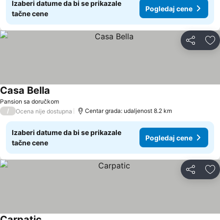
Izaberi datume da bi se prikazale
Pogledaj cene
tačne cene
Deli
Do
Casa Bella
Pansion sa doručkom
/
Centar grada: udaljenost 8.2 km
Ocena nije dostupna
Izaberi datume da bi se prikazale
Pogledaj cene
tačne cene
Deli
Do
Carpatic