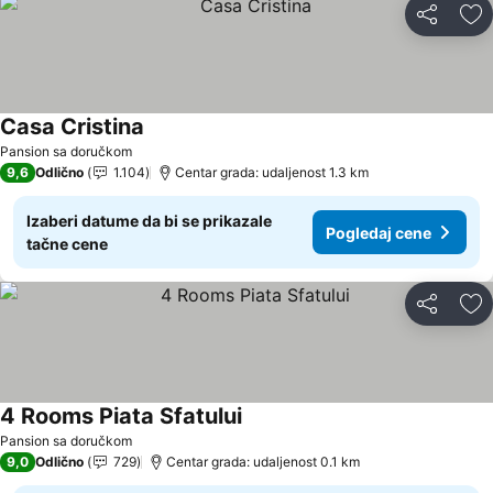
Deli
Do
Casa Cristina
Pansion sa doručkom
9,6
Odlično
1.104
Centar grada: udaljenost 1.3 km
Izaberi datume da bi se prikazale
Pogledaj cene
tačne cene
Deli
Do
4 Rooms Piata Sfatului
Pansion sa doručkom
9,0
Odlično
729
Centar grada: udaljenost 0.1 km