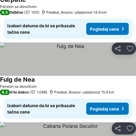
Pansion sa doručkom
8,5
Odlično
100
Predeal, Brasov: udaljenost 14.9 km
Izaberi datume da bi se prikazale
Pogledaj cene
tačne cene
Deli
Do
Fulg de Nea
Pansion sa doručkom
8,2
Vrlo dobro
1.068
Predeal, Brasov: udaljenost 15.9 km
Izaberi datume da bi se prikazale
Pogledaj cene
tačne cene
Deli
Do