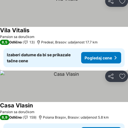
Deli
Do
Vila Vitalis
Pansion sa doručkom
8,5
Odlično
13
Predeal, Brasov: udaljenost 17.7 km
Izaberi datume da bi se prikazale
Pogledaj cene
tačne cene
Deli
Do
Casa Vlasin
Pansion sa doručkom
8,9
Odlično
159
Poiana Braşov, Brasov: udaljenost 5.8 km