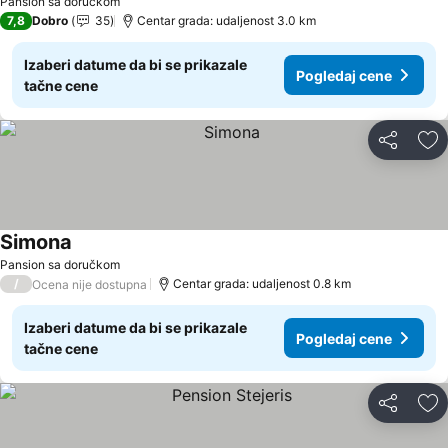
Pansion sa doručkom
7,8
Dobro
35
Centar grada: udaljenost 3.0 km
Izaberi datume da bi se prikazale
Pogledaj cene
tačne cene
Deli
Do
Simona
Pansion sa doručkom
/
Centar grada: udaljenost 0.8 km
Ocena nije dostupna
Izaberi datume da bi se prikazale
Pogledaj cene
tačne cene
Deli
Do