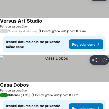
Versus Art Studio
Pansion sa doručkom
/
Centar grada: udaljenost 0.3 km
Ocena nije dostupna
Izaberi datume da bi se prikazale
Pogledaj cene
tačne cene
Deli
Do
Casa Dobos
Pansion sa doručkom
9,5
Odlično
31
Centar grada: udaljenost 8.7 km
Izaberi datume da bi se prikazale
Pogledaj cene