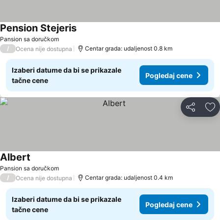
Pension Stejeris
Pansion sa doručkom
/
Centar grada: udaljenost 0.8 km
Ocena nije dostupna
Izaberi datume da bi se prikazale
Pogledaj cene
tačne cene
Deli
Do
Albert
Pansion sa doručkom
/
Centar grada: udaljenost 0.4 km
Ocena nije dostupna
Izaberi datume da bi se prikazale
Pogledaj cene
tačne cene