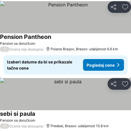
Deli
Do
Pension Pantheon
Pansion sa doručkom
/
Poiana Braşov, Brasov: udaljenost 6.6 km
Ocena nije dostupna
Izaberi datume da bi se prikazale
Pogledaj cene
tačne cene
Deli
Do
sebi si paula
Pansion sa doručkom
/
Predeal, Brasov: udaljenost 15.8 km
Ocena nije dostupna