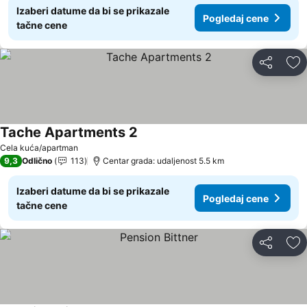
Izaberi datume da bi se prikazale
Pogledaj cene
tačne cene
Deli
Do
Tache Apartments 2
Cela kuća/apartman
9,3
Odlično
113
Centar grada: udaljenost 5.5 km
Izaberi datume da bi se prikazale
Pogledaj cene
tačne cene
Deli
Do