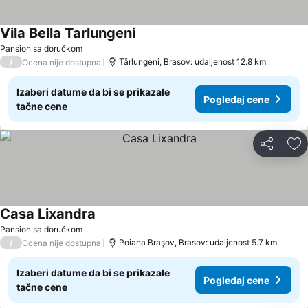
Vila Bella Tarlungeni
Pansion sa doručkom
/
Tărlungeni, Brasov: udaljenost 12.8 km
Ocena nije dostupna
Izaberi datume da bi se prikazale
Pogledaj cene
tačne cene
Deli
Do
Casa Lixandra
Pansion sa doručkom
/
Poiana Braşov, Brasov: udaljenost 5.7 km
Ocena nije dostupna
Izaberi datume da bi se prikazale
Pogledaj cene
tačne cene