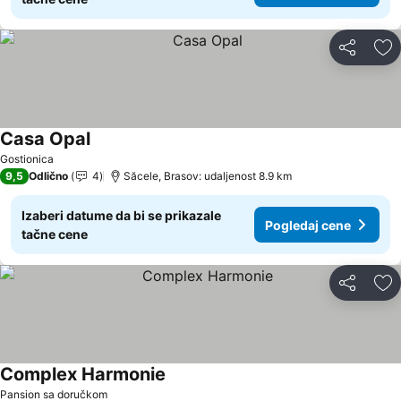
Deli
Do
Casa Opal
Gostionica
9,5
Odlično
4
Săcele, Brasov: udaljenost 8.9 km
Izaberi datume da bi se prikazale
Pogledaj cene
tačne cene
Deli
Do
Complex Harmonie
Pansion sa doručkom