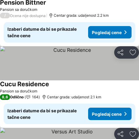
Pension Bittner
Pansion sa doručkom
/
Centar grada: udaljenost 2.2 km
Ocena nije dostupna
Izaberi datume da bi se prikazale
Pogledaj cene
tačne cene
Deli
Do
Cucu Residence
Pansion sa doručkom
8,6
Odlično
164
Centar grada: udaljenost 2.1 km
Izaberi datume da bi se prikazale
Pogledaj cene
tačne cene
Deli
Do