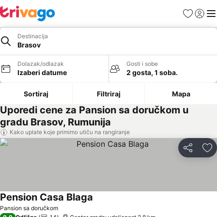
Favoriti
Prijavi
Men
Destinacija
Brasov
Dolazak/odlazak
Gosti i sobe
Izaberi datume
2 gosta, 1 soba.
Sortiraj
Filtriraj
Mapa
Uporedi cene za Pansion sa doručkom u
gradu Brasov, Rumunija
Kako uplate koje primimo utiču na rangiranje
Deli
Do
Pension Casa Blaga
Pansion sa doručkom