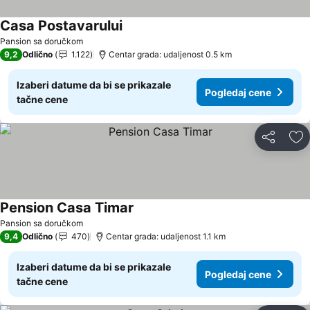
Casa Postavarului
Pansion sa doručkom
9,2
Odlično
1.122
Centar grada: udaljenost 0.5 km
Izaberi datume da bi se prikazale
Pogledaj cene
tačne cene
Deli
Do
Pension Casa Timar
Pansion sa doručkom
9,4
Odlično
470
Centar grada: udaljenost 1.1 km
Izaberi datume da bi se prikazale
Pogledaj cene
tačne cene