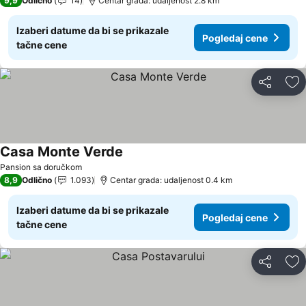
9,9
Odlično
14
Centar grada: udaljenost 2.8 km
Izaberi datume da bi se prikazale
Pogledaj cene
tačne cene
Deli
Do
Casa Monte Verde
Pansion sa doručkom
8,9
Odlično
1.093
Centar grada: udaljenost 0.4 km
Izaberi datume da bi se prikazale
Pogledaj cene
tačne cene
Deli
Do