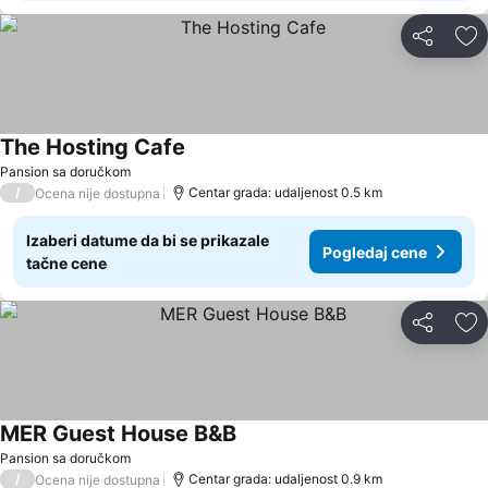
Deli
Do
The Hosting Cafe
Pansion sa doručkom
/
Centar grada: udaljenost 0.5 km
Ocena nije dostupna
Izaberi datume da bi se prikazale
Pogledaj cene
tačne cene
Deli
Do
MER Guest House B&B
Pansion sa doručkom
/
Centar grada: udaljenost 0.9 km
Ocena nije dostupna