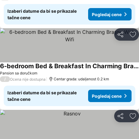
Izaberi datume da bi se prikazale
Pogledaj cene
tačne cene
Deli
Do
6-bedroom Bed & Breakfast In Charming Brașov With Wifi
Pansion sa doručkom
/
Centar grada: udaljenost 0.2 km
Ocena nije dostupna
Izaberi datume da bi se prikazale
Pogledaj cene
tačne cene
Deli
Do