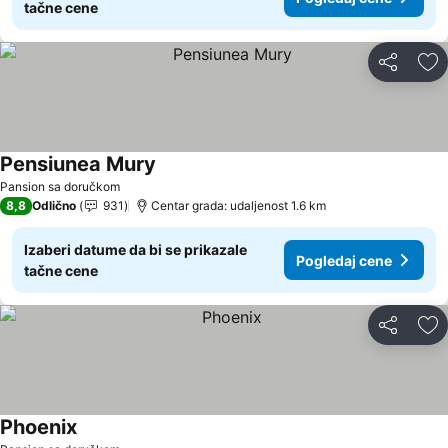
tačne cene
Deli
Do
Pensiunea Mury
Pansion sa doručkom
8,8
Odlično
931
Centar grada: udaljenost 1.6 km
Izaberi datume da bi se prikazale
Pogledaj cene
tačne cene
Deli
Do
Phoenix