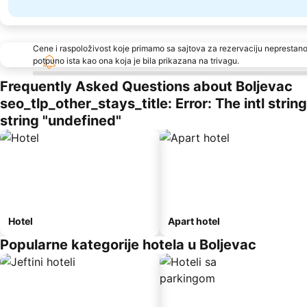
Cene i raspoloživost koje primamo sa sajtova za rezervaciju neprestano
potpuno ista kao ona koja je bila prikazana na trivagu.
Frequently Asked Questions about Boljevac
seo_tlp_other_stays_title: Error: The intl stri
string "undefined"
Hotel
Apart hotel
Popularne kategorije hotela u Boljevac