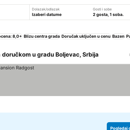
Dolazak/odlazak
Gosti i sobe
Izaberi datume
2 gosta, 1 soba.
ocena: 8,0+
Blizu centra grada
Doručak uključen u cenu
Bazen
P
 doručkom u gradu Boljevac, Srbija
Pogledaj 