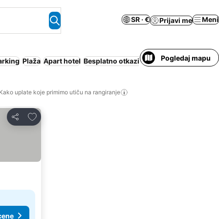
SR · €
Meni
Prijavi me
Pogledaj mapu
arking
Plaža
Apart hotel
Besplatno otkazivanje
Kako uplate koje primimo utiču na rangiranje
Dodati u favorite
Deli
cene