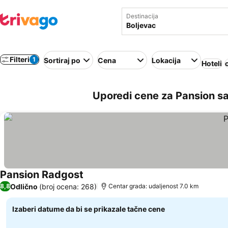
Destinacija
Filteri
1
Sortiraj po
Cena
Lokacija
Hoteli
Uporedi cene za Pansion sa
Pansion Radgost
Odlično
(broj ocena: 268)
8,8
Centar grada: udaljenost 7.0 km
Izaberi datume da bi se prikazale tačne cene