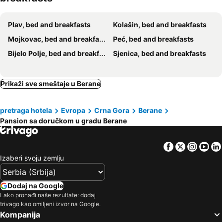
Plav, bed and breakfasts
Kolašin, bed and breakfasts
Mojkovac, bed and breakfasts
Peć, bed and breakfasts
Bijelo Polje, bed and breakfasts
Sjenica, bed and breakfasts
Prikaži sve smeštaje u Berane
pretraga hotela
Evropa
Crna Gora
Berane
Pansion sa doručkom u gradu Berane
Facebook
Twitter
Insta
Yo
Izaberi svoju zemlju
Dodaj na Google
Lako pronađi naše rezultate: dodaj
trivago kao omiljeni izvor na Google.
Kompanija