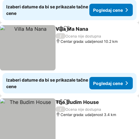
Izaberi datume da bi se prikazale tačne
Pogledaj cene
cene
Villa Ma Nana
Deli
Dodati u favorite
Pogledaj cen
/
Ocena nije dostupna
Centar grada: udaljenost 10.2 km
Izaberi datume da bi se prikazale tačne
Pogledaj cene
cene
The Budim House
Deli
Dodati u favorite
Pogleda
/
Ocena nije dostupna
Centar grada: udaljenost 3.4 km