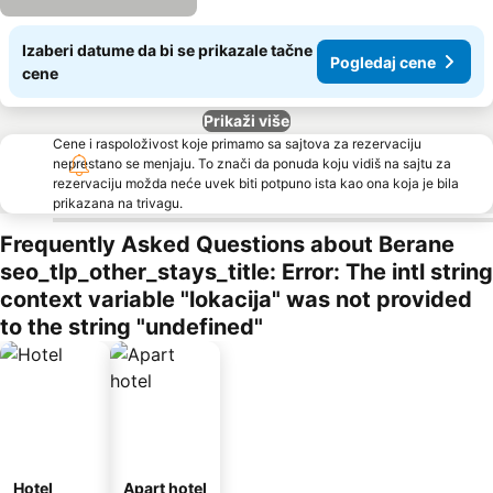
Izaberi datume da bi se prikazale tačne
Pogledaj cene
cene
Prikaži više
Cene i raspoloživost koje primamo sa sajtova za rezervaciju
neprestano se menjaju. To znači da ponuda koju vidiš na sajtu za
rezervaciju možda neće uvek biti potpuno ista kao ona koja je bila
prikazana na trivagu.
Frequently Asked Questions about Berane
seo_tlp_other_stays_title: Error: The intl string
context variable "lokacija" was not provided
to the string "undefined"
Hotel
Apart hotel