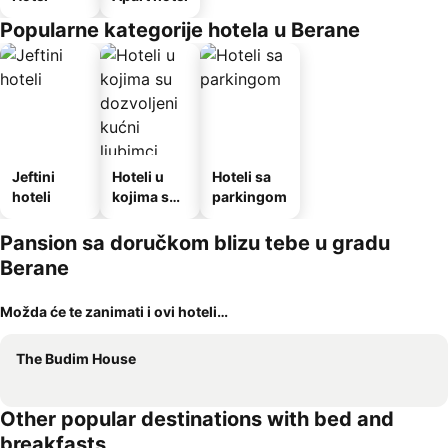
Popularne kategorije hotela u Berane
Jeftini
Hoteli u
Hoteli sa
hoteli
kojima su
parkingom
dozvoljeni
kućni
Pansion sa doručkom blizu tebe u gradu
ljubimci
Berane
Možda će te zanimati i ovi hoteli…
The Budim House
Other popular destinations with bed and
breakfasts