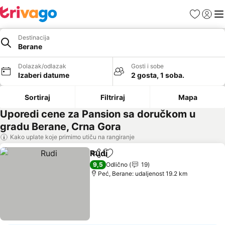
Favoriti
Prijavi
Men
Destinacija
Berane
Dolazak/odlazak
Gosti i sobe
Izaberi datume
2 gosta, 1 soba.
Sortiraj
Filtriraj
Mapa
Uporedi cene za Pansion sa doručkom u
gradu Berane, Crna Gora
Kako uplate koje primimo utiču na rangiranje
Rudi
Deli
Dodati u favorite
Pogledaj cene
9,5
Odlično
19
Peć, Berane: udaljenost 19.2 km