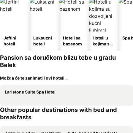
Jeftini
Luksuzni
Hoteli sa
Hoteli u
Spa h
hoteli
hoteli
bazenom
kojima su
dozvoljeni
kućni
Pansion sa doručkom blizu tebe u gradu
ljubimci
Belek
Možda će te zanimati i ovi hoteli…
Laristone Suite Spa Hotel
Other popular destinations with bed and
breakfasts