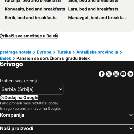
Antalija, bed and breakfasts
Side, bed and breakfasts
Konyaaltı, bed and breakfasts
Lara, bed and breakfasts
Serik, bed and breakfasts
Manavgat, bed and breakfasts
Prikaži sve smeštaje u Belek
pretraga hotela
Evropa
Turska
Antalijska provincija
Belek
Pansion sa doručkom u gradu Belek
Facebook
Twitter
Insta
Yo
Izaberi svoju zemlju
Dodaj na Google
Lako pronađi naše rezultate: dodaj
trivago kao omiljeni izvor na Google.
Kompanija
Naši proizvodi