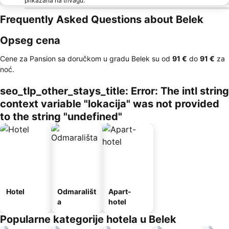
prikazana na trivagu.
Frequently Asked Questions about Belek
Opseg cena
Cene za Pansion sa doručkom u gradu Belek su od
‎91 €
do
‎91 €
za
noć.
seo_tlp_other_stays_title: Error: The intl string
context variable "lokacija" was not provided
to the string "undefined"
Hotel
Odmarališt
Apart-
a
hotel
Popularne kategorije hotela u Belek