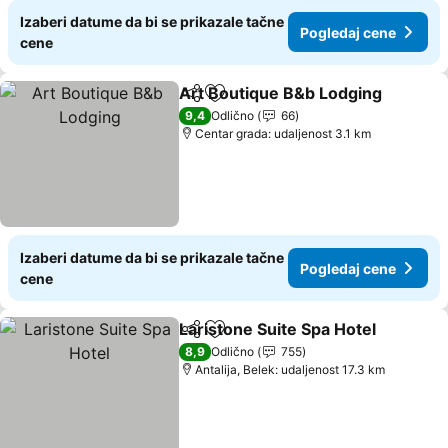
Izaberi datume da bi se prikazale tačne
Pogledaj cene
cene
Art Boutique B&b Lodging
Deli
Dodati u favorite
9,4
Odlično
66
Centar grada: udaljenost 3.1 km
Izaberi datume da bi se prikazale tačne
Pogledaj cene
cene
Laristone Suite Spa Hotel
Deli
Dodati u favorite
P
8,9
Odlično
755
Antalija, Belek: udaljenost 17.3 km