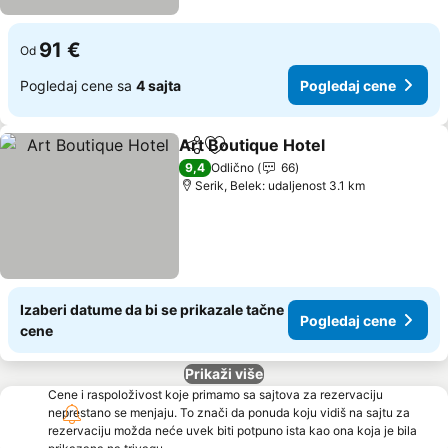
91 €
Od
Pogledaj cene sa
4 sajta
Pogledaj cene
Art Boutique Hotel
Deli
Dodati u favorite
Pogleda
9,4
Odlično
66
Serik, Belek: udaljenost 3.1 km
Izaberi datume da bi se prikazale tačne
Pogledaj cene
cene
Prikaži više
Cene i raspoloživost koje primamo sa sajtova za rezervaciju
neprestano se menjaju. To znači da ponuda koju vidiš na sajtu za
rezervaciju možda neće uvek biti potpuno ista kao ona koja je bila