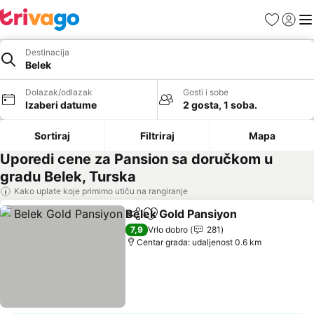
Favoriti
Prijavi
Men
Destinacija
Belek
Dolazak/odlazak
Gosti i sobe
Izaberi datume
2 gosta, 1 soba.
Sortiraj
Filtriraj
Mapa
Uporedi cene za Pansion sa doručkom u
gradu Belek, Turska
Kako uplate koje primimo utiču na rangiranje
Belek Gold Pansiyon
Deli
Dodati u favorite
Pogle
7,9
Vrlo dobro
281
Centar grada: udaljenost 0.6 km