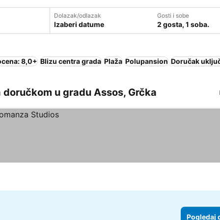
Dolazak/odlazak
Gosti i sobe
Izaberi datume
2 gosta, 1 soba.
ocena: 8,0+
Blizu centra grada
Plaža
Polupansion
Doručak uklju
a doručkom u gradu Assos, Grčka
Pogledaj 