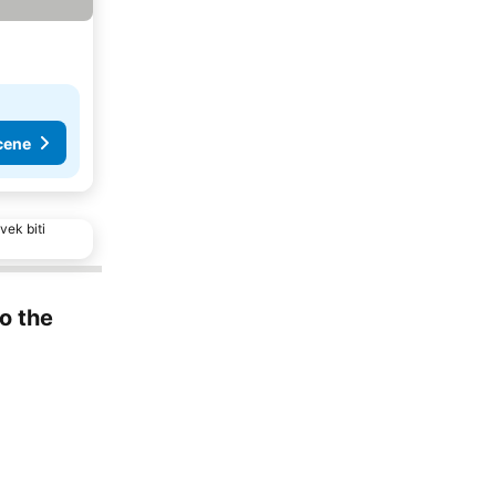
cene
vek biti
to the