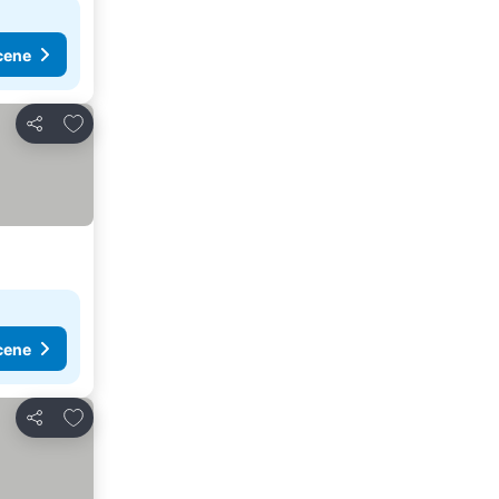
cene
Dodati u favorite
Deli
cene
Dodati u favorite
Deli