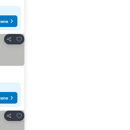
cene
Dodati u favorite
Deli
cene
Dodati u favorite
Deli