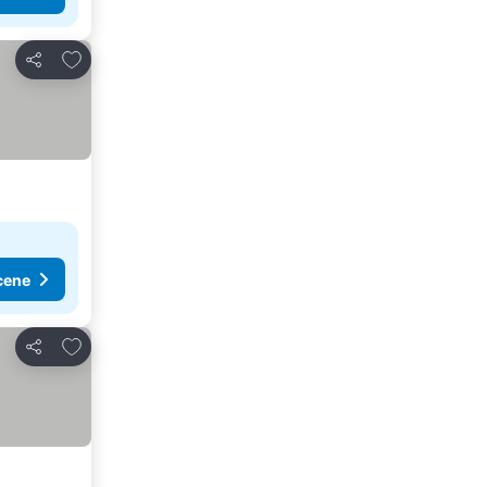
Dodati u favorite
Deli
cene
Dodati u favorite
Deli