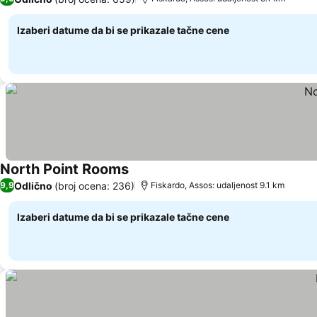
Izaberi datume da bi se prikazale tačne cene
North Point Rooms
Pogledaj cene
Odlično
(broj ocena: 236)
9,9
Fiskardo, Assos: udaljenost 9.1 km
Izaberi datume da bi se prikazale tačne cene