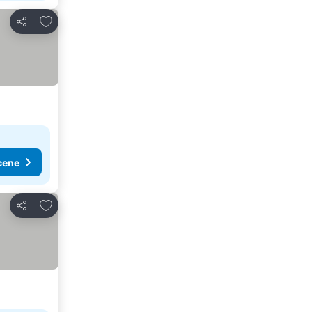
Dodati u favorite
Deli
cene
Dodati u favorite
Deli