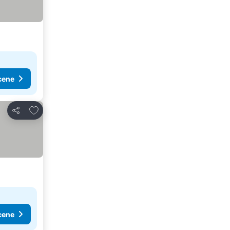
cene
Dodati u favorite
Deli
cene