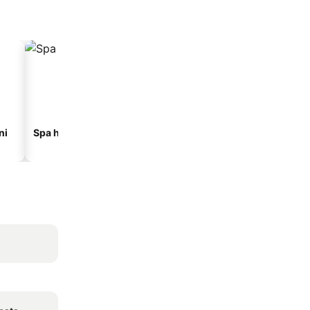
ni
Spa hoteli
Hoteli na plaži