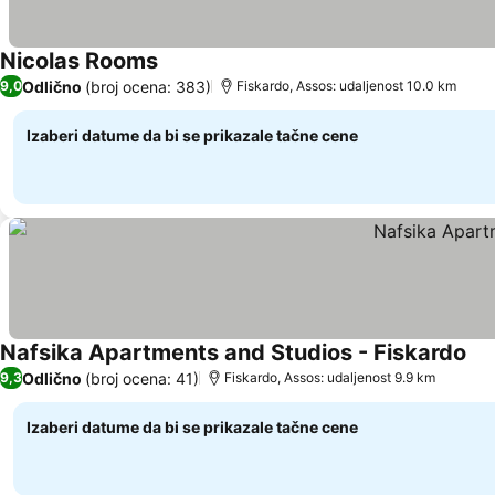
Nicolas Rooms
Pogledaj cene
Odlično
(broj ocena: 383)
9,0
Fiskardo, Assos: udaljenost 10.0 km
Izaberi datume da bi se prikazale tačne cene
Nafsika Apartments and Studios - Fiskardo
Pog
Odlično
(broj ocena: 41)
9,3
Fiskardo, Assos: udaljenost 9.9 km
Izaberi datume da bi se prikazale tačne cene