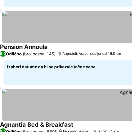
Pension Annoula
Pogledaj cene
Odlično
(broj ocena: 145)
9,0
Argostoli, Assos: udaljenost 16.8 km
Izaberi datume da bi se prikazale tačne cene
Agnantia Bed & Breakfast
Pogledaj cene
Odlično
(broj ocena: 659)
9,5
Fiskardo, Assos: udaljenost 8.1 km