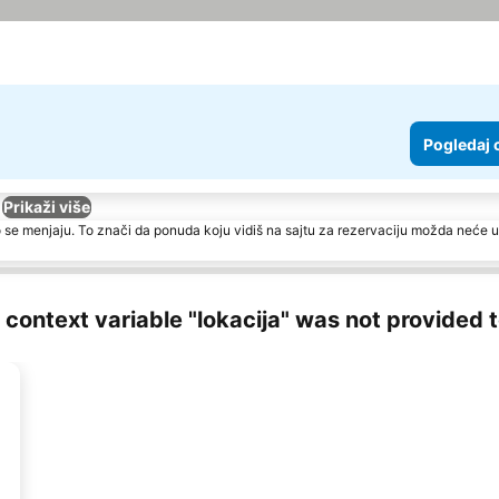
Pogledaj 
Prikaži više
 se menjaju. To znači da ponuda koju vidiš na sajtu za rezervaciju možda neće u
ng context variable "lokacija" was not provided 