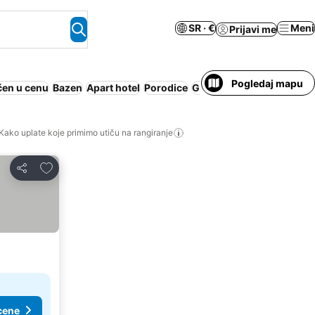
SR · €
Meni
Prijavi me
Pogledaj mapu
čen u cenu
Bazen
Apart hotel
Porodice
Gostionica
Kako uplate koje primimo utiču na rangiranje
Dodati u favorite
Deli
cene