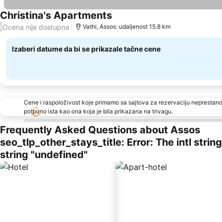
Christina's Apartments
Pogledaj cene
Ocena nije dostupna
/
Vathi, Assos: udaljenost 15.8 km
Izaberi datume da bi se prikazale tačne cene
Cene i raspoloživost koje primamo sa sajtova za rezervaciju neprestano
potpuno ista kao ona koja je bila prikazana na trivagu.
Frequently Asked Questions about Assos
seo_tlp_other_stays_title: Error: The intl stri
string "undefined"