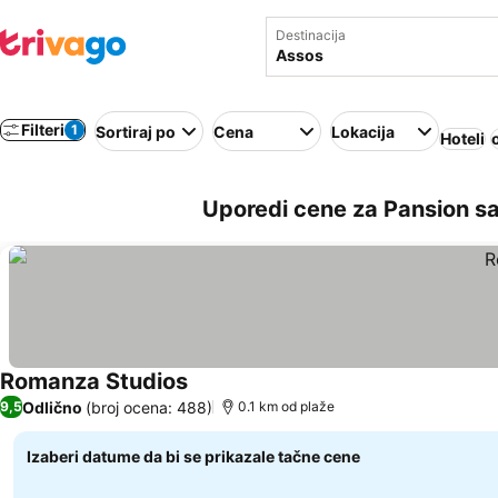
Destinacija
Filteri
1
Sortiraj po
Cena
Lokacija
Hoteli
Uporedi cene za Pansion s
Romanza Studios
Pogledaj cene
Odlično
(broj ocena: 488)
9,5
0.1 km od plaže
Izaberi datume da bi se prikazale tačne cene