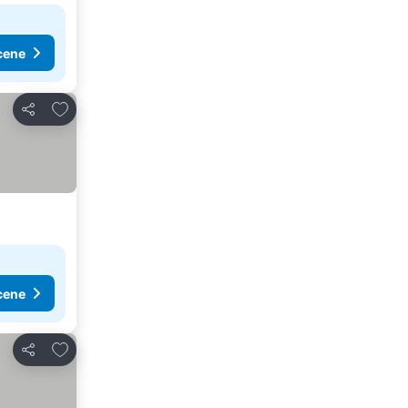
cene
Dodati u favorite
Deli
cene
Dodati u favorite
Deli