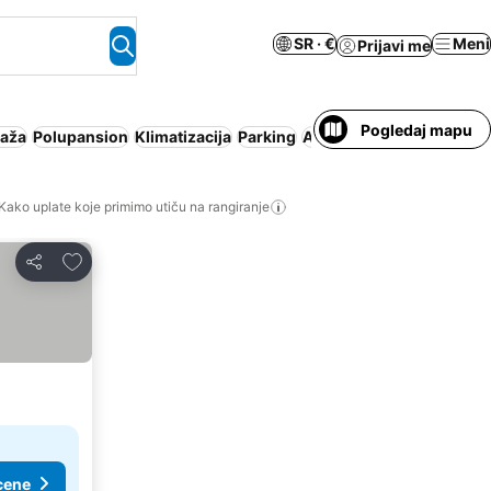
SR · €
Meni
Prijavi me
Pogledaj mapu
laža
Polupansion
Klimatizacija
Parking
Apart hotel
Cela kuća/a
Kako uplate koje primimo utiču na rangiranje
Dodati u favorite
Deli
cene