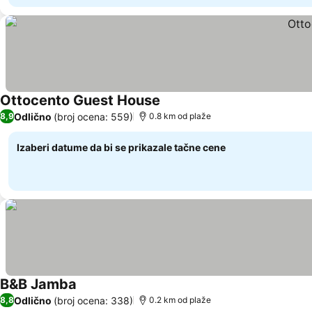
Ottocento Guest House
Odlično
(broj ocena: 559)
8,9
0.8 km od plaže
Izaberi datume da bi se prikazale tačne cene
B&B Jamba
Odlično
(broj ocena: 338)
8,8
0.2 km od plaže