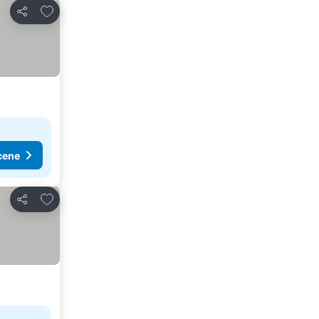
Dodati u favorite
Deli
cene
Dodati u favorite
Deli