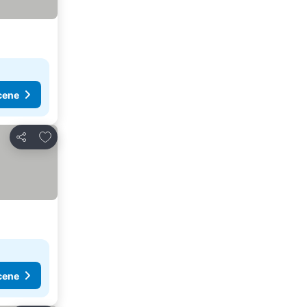
cene
Dodati u favorite
Deli
cene