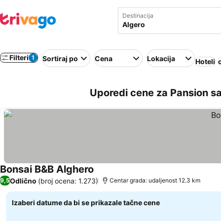
Destinacija
Filteri
1
Sortiraj po
Cena
Lokacija
Hoteli
Uporedi cene za Pansion sa
Bonsai B&B Alghero
Odlično
(broj ocena: 1.273)
9,5
Centar grada: udaljenost 12.3 km
Izaberi datume da bi se prikazale tačne cene