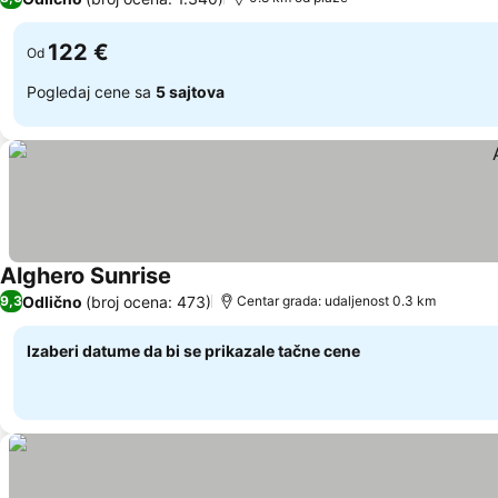
122 €
Od
Pogledaj cene sa
5 sajtova
Alghero Sunrise
Odlično
(broj ocena: 473)
9,3
Centar grada: udaljenost 0.3 km
Izaberi datume da bi se prikazale tačne cene