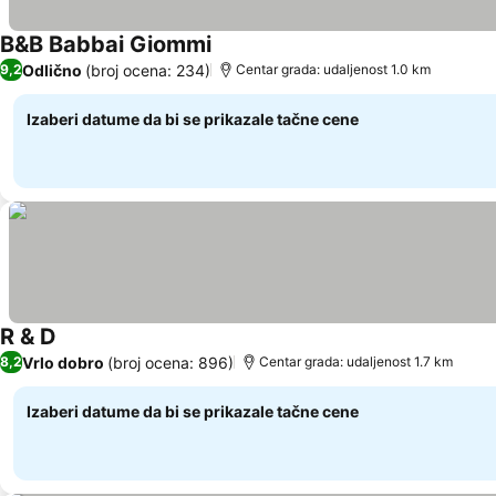
B&B Babbai Giommi
Odlično
(broj ocena: 234)
9,2
Centar grada: udaljenost 1.0 km
Izaberi datume da bi se prikazale tačne cene
R & D
Vrlo dobro
(broj ocena: 896)
8,2
Centar grada: udaljenost 1.7 km
Izaberi datume da bi se prikazale tačne cene