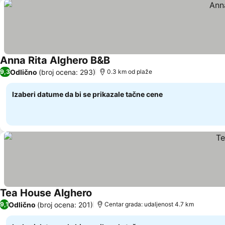
Anna Rita Alghero B&B
Odlično
(broj ocena: 293)
9,3
0.3 km od plaže
Izaberi datume da bi se prikazale tačne cene
Tea House Alghero
Odlično
(broj ocena: 201)
9,1
Centar grada: udaljenost 4.7 km