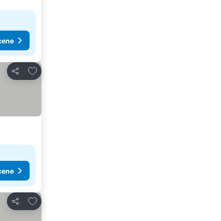
cene
Dodati u favorite
Deli
cene
Dodati u favorite
Deli