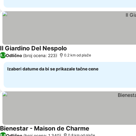
Il Giardino Del Nespolo
Odlično
(broj ocena: 223)
8,7
0.2 km od plaže
Izaberi datume da bi se prikazale tačne cene
Bienestar - Maison de Charme
Odlično
(broj ocena: 1.340)
8,6
0.8 km od plaže