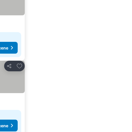
cene
Dodati u favorite
Deli
cene