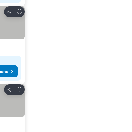
Dodati u favorite
Deli
cene
Dodati u favorite
Deli