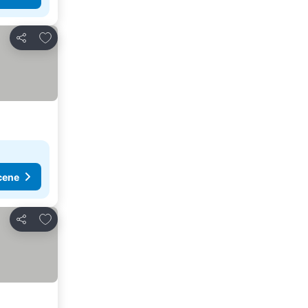
Dodati u favorite
Deli
cene
Dodati u favorite
Deli