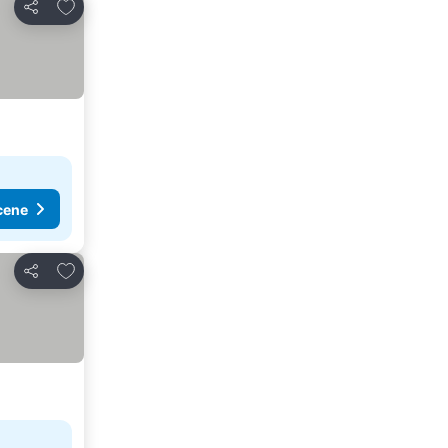
Dodati u favorite
Deli
cene
Dodati u favorite
Deli