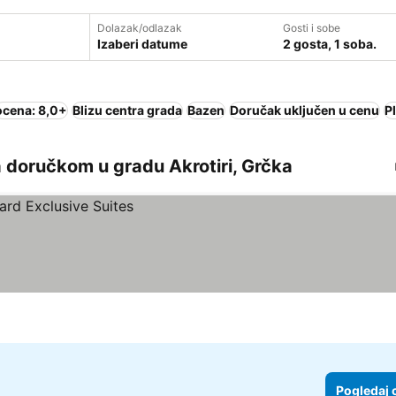
Dolazak/odlazak
Gosti i sobe
Izaberi datume
2 gosta, 1 soba.
ocena: 8,0+
Blizu centra grada
Bazen
Doručak uključen u cenu
P
 doručkom u gradu Akrotiri, Grčka
Pogledaj 