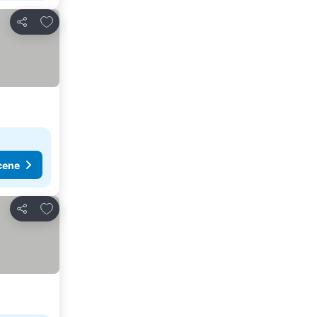
Dodati u favorite
Deli
cene
Dodati u favorite
Deli