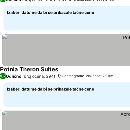
Izaberi datume da bi se prikazale tačne cene
Potnia Theron Suites
Odlično
(broj ocena: 294)
9,2
Centar grada: udaljenost 2.9 km
Izaberi datume da bi se prikazale tačne cene