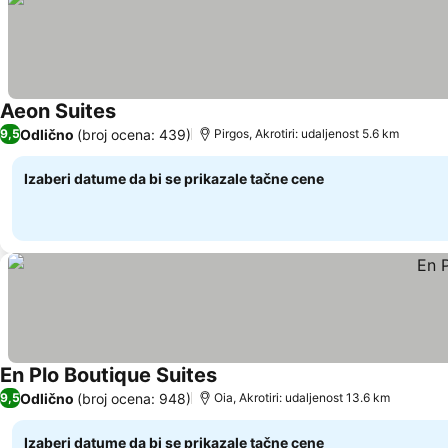
Aeon Suites
Odlično
(broj ocena: 439)
9,5
Pirgos, Akrotiri: udaljenost 5.6 km
Izaberi datume da bi se prikazale tačne cene
En Plo Boutique Suites
Odlično
(broj ocena: 948)
9,5
Oia, Akrotiri: udaljenost 13.6 km
Izaberi datume da bi se prikazale tačne cene