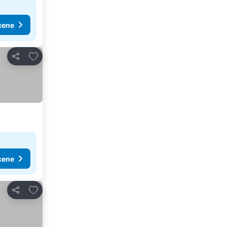
cene
Dodati u favorite
Deli
cene
Dodati u favorite
Deli