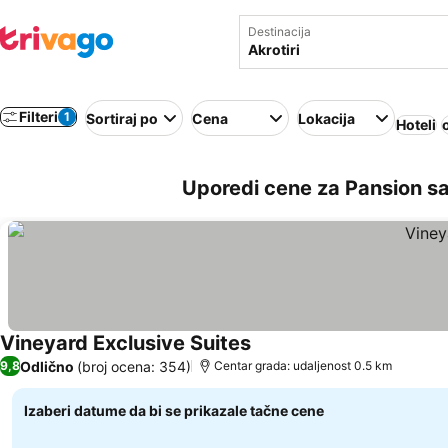
Destinacija
Filteri
1
Sortiraj po
Cena
Lokacija
Hoteli
Uporedi cene za Pansion sa
Vineyard Exclusive Suites
Odlično
(broj ocena: 354)
9,8
Centar grada: udaljenost 0.5 km
Izaberi datume da bi se prikazale tačne cene