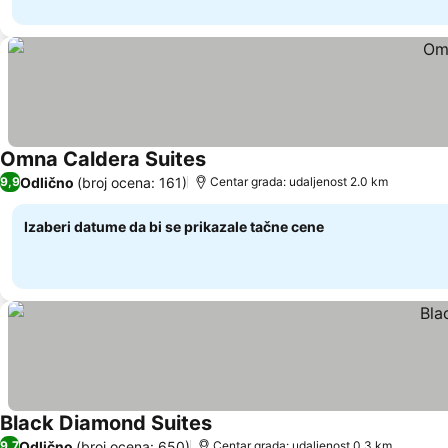
Omna Caldera Suites
Odlično
(broj ocena: 161)
9,9
Centar grada: udaljenost 2.0 km
Izaberi datume da bi se prikazale tačne cene
Black Diamond Suites
Odlično
(broj ocena: 650)
9,7
Centar grada: udaljenost 0.3 km