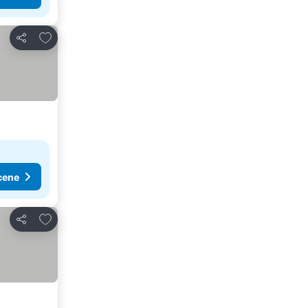
Dodati u favorite
Deli
cene
Dodati u favorite
Deli