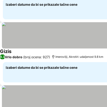
Izaberi datume da bi se prikazale tačne cene
Gizis
Vrlo dobro
(broj ocena: 927)
8,3
Imerovilji, Akrotiri: udaljenost 9.8 km
Izaberi datume da bi se prikazale tačne cene