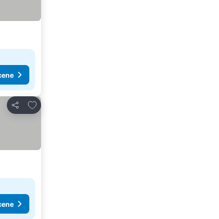
cene
Dodati u favorite
Deli
cene