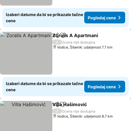
Izaberi datume da bi se prikazale tačne
Pogledaj cene
cene
Zoralis A Apartmani
Deli
Dodati u favorite
Pogled
/
Ocena nije dostupna
Vodice, Šibenik: udaljenost 7.7 km
Izaberi datume da bi se prikazale tačne
Pogledaj cene
cene
Villa Hašimović
Deli
Dodati u favorite
Pogledaj c
/
Ocena nije dostupna
Vodice, Šibenik: udaljenost 8.7 km