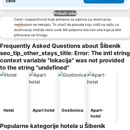
cene
Prikaži više
Cene i raspoloživost koje primamo sa sajtova za rezervaciju
neprestano se menjaju. To znači da ponuda koju vidiš na sajtu za
rezervaciju možda neće uvek biti potpuno ista kao ona koja je bila
prikazana na trivagu.
Frequently Asked Questions about Šibenik
seo_tlp_other_stays_title: Error: The intl string
context variable "lokacija" was not provided
to the string "undefined"
Hotel
Apart hotel
Gostionica
Apart-
hotel
Popularne kategorije hotela u Šibenik