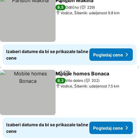
Pansion Makina
Deli
Dodati u favorite
Pogledaj c
8,5
Odlično
229
Vodice, Šibenik: udaljenost 9.8 km
Izaberi datume da bi se prikazale tačne
Pogledaj cene
cene
Mobile homes Bonaca
Deli
Dodati u favorite
Pog
8,3
Vrlo dobro
202
Vodice, Šibenik: udaljenost 7.5 km
Izaberi datume da bi se prikazale tačne
Pogledaj cene
cene