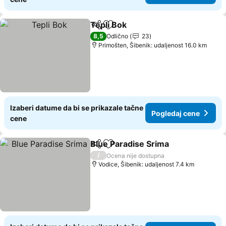
Tepli Bok
Deli
Dodati u favorite
Pogledaj cene
8,5
Odlično
23
Primošten, Šibenik: udaljenost 16.0 km
Izaberi datume da bi se prikazale tačne
Pogledaj cene
cene
Blue Paradise Srima
Deli
Dodati u favorite
Pogled
/
Ocena nije dostupna
Vodice, Šibenik: udaljenost 7.4 km