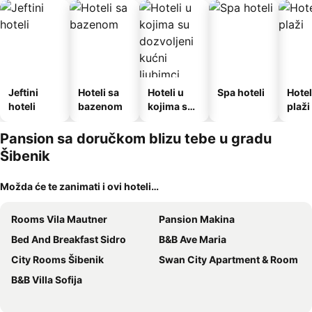
Jeftini
Hoteli sa
Hoteli u
Spa hoteli
Hotel
hoteli
bazenom
kojima su
plaži
dozvoljeni
kućni
Pansion sa doručkom blizu tebe u gradu
ljubimci
Šibenik
Možda će te zanimati i ovi hoteli…
Rooms Vila Mautner
Pansion Makina
Bed And Breakfast Sidro
B&B Ave Maria
City Rooms Šibenik
Swan City Apartment & Room
B&B Villa Sofija