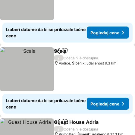
Izaberi datume da bi se prikazale tačne
Pogledaj cene
cene
Scala
Deli
Dodati u favorite
Pogledaj cene
/
Ocena nije dostupna
Vodice, Šibenik: udaljenost 9.3 km
Izaberi datume da bi se prikazale tačne
Pogledaj cene
cene
Guest House Adria
Deli
Dodati u favorite
Pogleda
/
Ocena nije dostupna
Primošten, Šibenik: udaljenost 17.3 km