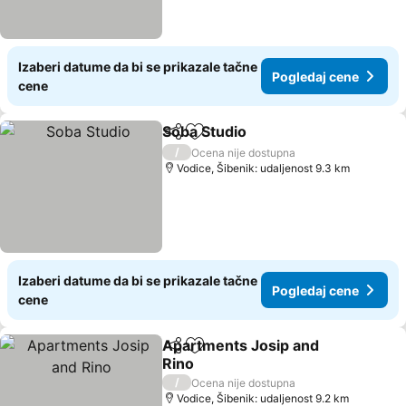
Izaberi datume da bi se prikazale tačne
Pogledaj cene
cene
Soba Studio
Deli
Dodati u favorite
Pogledaj cene
/
Ocena nije dostupna
Vodice, Šibenik: udaljenost 9.3 km
Izaberi datume da bi se prikazale tačne
Pogledaj cene
cene
Apartments Josip and
Deli
Dodati u favorite
Rino
Pogledaj cene
/
Ocena nije dostupna
Vodice, Šibenik: udaljenost 9.2 km