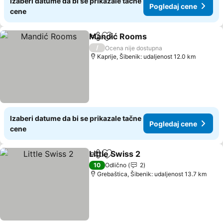
Izaberi datume da bi se prikazale tačne
Pogledaj cene
cene
Mandić Rooms
Deli
Dodati u favorite
Pogledaj c
/
Ocena nije dostupna
Kaprije, Šibenik: udaljenost 12.0 km
Izaberi datume da bi se prikazale tačne
Pogledaj cene
cene
Little Swiss 2
Deli
Dodati u favorite
Pogledaj cen
10
Odlično
2
Grebaštica, Šibenik: udaljenost 13.7 km