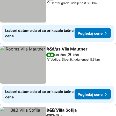
Centar grada: udaljenost 6.3 km
Izaberi datume da bi se prikazale tačne
Pogledaj cene
cene
Rooms Vila Mautner
Deli
Dodati u favorite
Pogle
8,8
Odlično
168
Vodice, Šibenik: udaljenost 8.6 km
Izaberi datume da bi se prikazale tačne
Pogledaj cene
cene
B&B Villa Sofija
Deli
Dodati u favorite
Pogledaj c
6,3
57