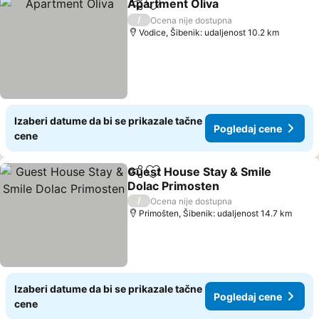
Apartment Oliva
Deli
Dodati u favorite
Pogledaj 
/
Ocena nije dostupna
Vodice, Šibenik: udaljenost 10.2 km
Izaberi datume da bi se prikazale tačne
Pogledaj cene
cene
Guest House Stay & Smile
Deli
Dodati u favorite
Dolac Primosten
Pogledaj cene
/
Ocena nije dostupna
Primošten, Šibenik: udaljenost 14.7 km
Izaberi datume da bi se prikazale tačne
Pogledaj cene
cene