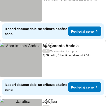
Izaberi datume da bi se prikazale tačne
Pogledaj cene
cene
Apartments Anđela
Deli
Dodati u favorite
Pogled
/
Ocena nije dostupna
Skradin, Šibenik: udaljenost 9.5 km
Izaberi datume da bi se prikazale tačne
Pogledaj cene
cene
Jarolica
Deli
Dodati u favorite
Pogledaj cene