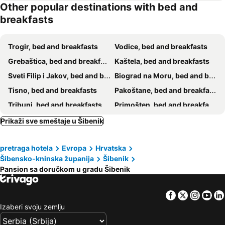
Other popular destinations with bed and
breakfasts
Trogir, bed and breakfasts
Vodice, bed and breakfasts
Grebaštica, bed and breakfasts
Kaštela, bed and breakfasts
Sveti Filip i Jakov, bed and breakfasts
Biograd na Moru, bed and breakfasts
Tisno, bed and breakfasts
Pakoštane, bed and breakfasts
Tribunj, bed and breakfasts
Primošten, bed and breakfasts
Marina, bed and breakfasts
Murter-Kornati, bed and breakfasts
Prikaži sve smeštaje u Šibenik
Okrug, bed and breakfasts
Skradin, bed and breakfasts
pretraga hotela
Evropa
Hrvatska
Benkovac, bed and breakfasts
Kaprije, bed and breakfasts
Šibensko-kninska županija
Šibenik
Vrlika, bed and breakfasts
Rogoznica, bed and breakfasts
Pansion sa doručkom u gradu Šibenik
Biskupija, bed and breakfasts
Okrug Gornji, bed and breakfasts
Facebook
Twitter
Insta
Yo
Izaberi svoju zemlju