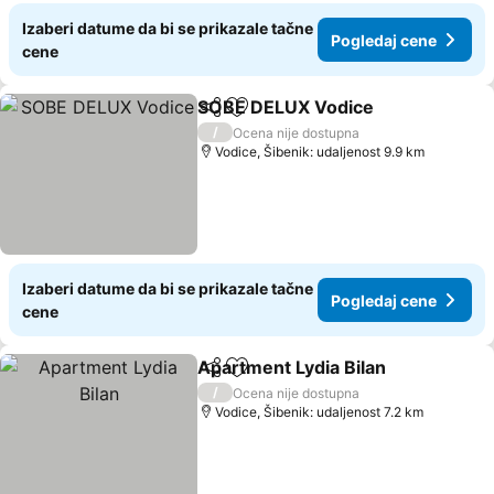
Izaberi datume da bi se prikazale tačne
Pogledaj cene
cene
SOBE DELUX Vodice
Deli
Dodati u favorite
Pogle
/
Ocena nije dostupna
Vodice, Šibenik: udaljenost 9.9 km
Izaberi datume da bi se prikazale tačne
Pogledaj cene
cene
Apartment Lydia Bilan
Deli
Dodati u favorite
Pogl
/
Ocena nije dostupna
Vodice, Šibenik: udaljenost 7.2 km