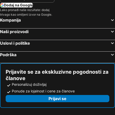
Dodaj na Google
Lako pronađi naše rezultate: dodaj
trivago kao omiljeni izvor na Google.
Kompanija
Naši proizvodi
Uslovi i politike
Podrška
Prijavite se za ekskluzivne pogodnosti za
članove
Personalizuj doživljaj
Ponude za lojalnost i cene za članove
Prijavi se