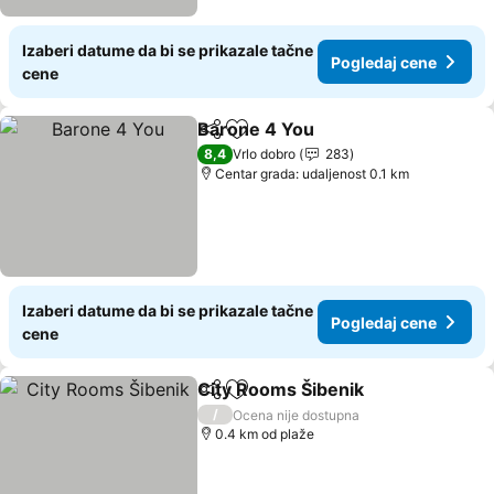
Izaberi datume da bi se prikazale tačne
Pogledaj cene
cene
Barone 4 You
Deli
Dodati u favorite
Pogledaj cen
8,4
Vrlo dobro
283
Centar grada: udaljenost 0.1 km
Izaberi datume da bi se prikazale tačne
Pogledaj cene
cene
City Rooms Šibenik
Deli
Dodati u favorite
Pogled
/
Ocena nije dostupna
0.4 km od plaže