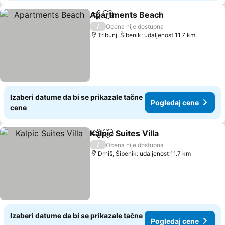
Apartments Beach
Deli
Dodati u favorite
Pogleda
/
Ocena nije dostupna
Tribunj, Šibenik: udaljenost 11.7 km
Izaberi datume da bi se prikazale tačne
Pogledaj cene
cene
Kalpic Suites Villa
Deli
Dodati u favorite
Pogledaj
/
Ocena nije dostupna
Drniš, Šibenik: udaljenost 11.7 km
Izaberi datume da bi se prikazale tačne
Pogledaj cene