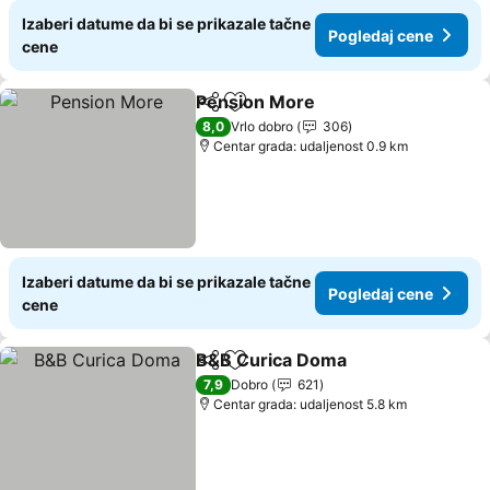
Izaberi datume da bi se prikazale tačne
Pogledaj cene
cene
Pension More
Deli
Dodati u favorite
Pogledaj ce
8,0
Vrlo dobro
306
Centar grada: udaljenost 0.9 km
Izaberi datume da bi se prikazale tačne
Pogledaj cene
cene
B&B Curica Doma
Deli
Dodati u favorite
Pogledaj
7,9
Dobro
621
Centar grada: udaljenost 5.8 km