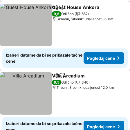
Guest House Ankora
Deli
Dodati u favorite
Pogle
9,6
Odlično
662
Skradin, Šibenik: udaljenost 8.9 km
Izaberi datume da bi se prikazale tačne
Pogledaj cene
cene
Villa Arcadium
Deli
Dodati u favorite
Pogledaj ce
8,5
Odlično
340
Tribunj, Šibenik: udaljenost 12.0 km
Izaberi datume da bi se prikazale tačne
Pogledaj cene
cene