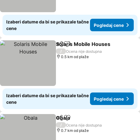
Izaberi datume da bi se prikazale tačne
Pogledaj cene
cene
Solaris Mobile Houses
Deli
Dodati u favorite
Pog
/
Ocena nije dostupna
0.5 km od plaže
Izaberi datume da bi se prikazale tačne
Pogledaj cene
cene
Obala
Deli
Dodati u favorite
Pogledaj cene
/
Ocena nije dostupna
0.7 km od plaže