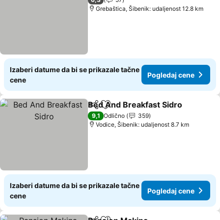
Grebaštica, Šibenik: udaljenost 12.8 km
Izaberi datume da bi se prikazale tačne
Pogledaj cene
cene
Bed And Breakfast Sidro
Deli
Dodati u favorite
P
9,1
Odlično
359
Vodice, Šibenik: udaljenost 8.7 km
Izaberi datume da bi se prikazale tačne
Pogledaj cene
cene