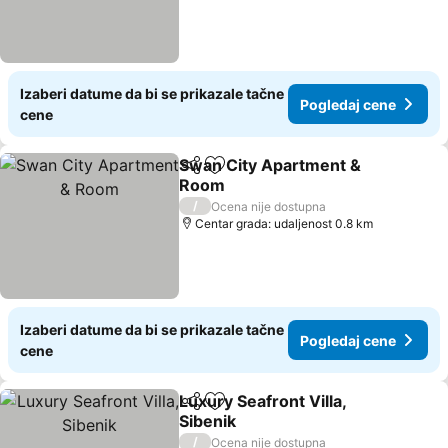
Izaberi datume da bi se prikazale tačne
Pogledaj cene
cene
Swan City Apartment &
Deli
Dodati u favorite
Room
Pogledaj cene
/
Ocena nije dostupna
Centar grada: udaljenost 0.8 km
Izaberi datume da bi se prikazale tačne
Pogledaj cene
cene
Luxury Seafront Villa,
Deli
Dodati u favorite
Sibenik
Pogledaj cene
/
Ocena nije dostupna