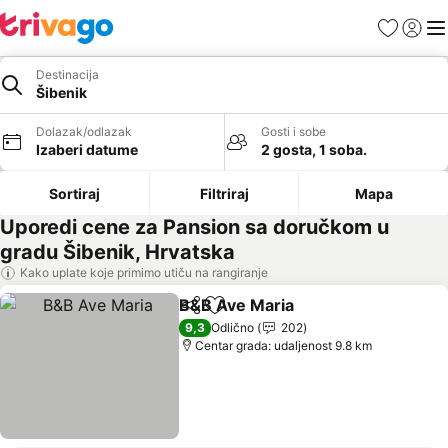
Favoriti
Prijavi
Men
Destinacija
Šibenik
Dolazak/odlazak
Gosti i sobe
Izaberi datume
2 gosta, 1 soba.
Sortiraj
Filtriraj
Mapa
Uporedi cene za Pansion sa doručkom u
gradu Šibenik, Hrvatska
Kako uplate koje primimo utiču na rangiranje
B&B Ave Maria
Deli
Dodati u favorite
Pogledaj ce
9,3
Odlično
202
Centar grada: udaljenost 9.8 km