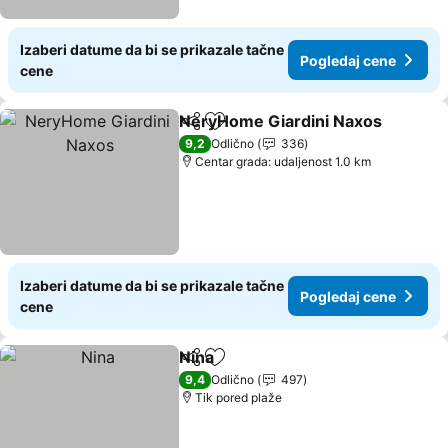
Izaberi datume da bi se prikazale tačne
Pogledaj cene
cene
NeryHome Giardini Naxos
Deli
Dodati u favorite
9,2
Odlično
336
Centar grada: udaljenost 1.0 km
Izaberi datume da bi se prikazale tačne
Pogledaj cene
cene
Nina
Deli
Dodati u favorite
Pogledaj cene
9,4
Odlično
497
Tik pored plaže