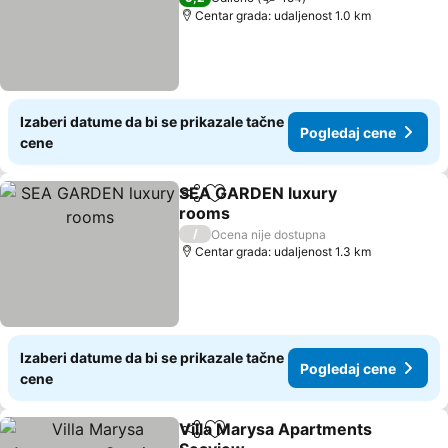
Centar grada: udaljenost 1.0 km
Izaberi datume da bi se prikazale tačne
Pogledaj cene
cene
SEA GARDEN luxury
Deli
Dodati u favorite
rooms
Pogledaj cene
/
Ocena nije dostupna
Centar grada: udaljenost 1.3 km
Izaberi datume da bi se prikazale tačne
Pogledaj cene
cene
Villa Marysa Apartments
Deli
Dodati u favorite