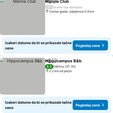
Marina Club
Deli
Dodati u favorite
Pogledaj cene
/
Ocena nije dostupna
Centar grada: udaljenost 0.8 km
Izaberi datume da bi se prikazale tačne
Pogledaj cene
cene
Hippocampus B&b
Deli
Dodati u favorite
Pogleda
9,0
Odlično
30
0.2 km od plaže
Izaberi datume da bi se prikazale tačne
Pogledaj cene
cene