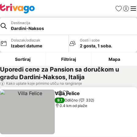
Favoriti
Prijavi
Men
Destinacija
Đardini-Naksos
Dolazak/odlazak
Gosti i sobe
Izaberi datume
2 gosta, 1 soba.
Sortiraj
Filtriraj
Mapa
Uporedi cene za Pansion sa doručkom u
gradu Đardini-Naksos, Italija
Kako uplate koje primimo utiču na rangiranje
Villa Felice
Deli
Dodati u favorite
Pogledaj cene
9,1
Odlično
332
0.4 km od plaže