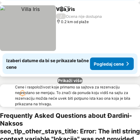
Villa Iris
Deli
Dodati u favorite
Pogledaj cene
/
Ocena nije dostupna
0.2 km od plaže
Izaberi datume da bi se prikazale tačne
Pogledaj cene
cene
Prikaži više
Cene i raspoloživost koje primamo sa sajtova za rezervaciju
neprestano se menjaju. To znači da ponuda koju vidiš na sajtu za
rezervaciju možda neće uvek biti potpuno ista kao ona koja je bila
prikazana na trivagu.
Frequently Asked Questions about Đardini-
Naksos
seo_tlp_other_stays_title: Error: The intl string
context variable "lokacija" was not provided