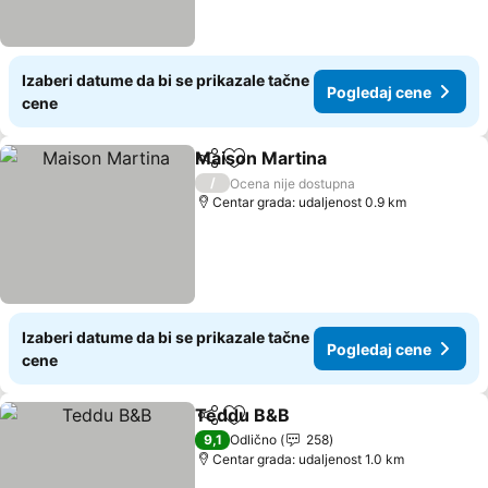
Izaberi datume da bi se prikazale tačne
Pogledaj cene
cene
Maison Martina
Deli
Dodati u favorite
Pogledaj c
/
Ocena nije dostupna
Centar grada: udaljenost 0.9 km
Izaberi datume da bi se prikazale tačne
Pogledaj cene
cene
Teddu B&B
Deli
Dodati u favorite
Pogledaj cene
9,1
Odlično
258
Centar grada: udaljenost 1.0 km