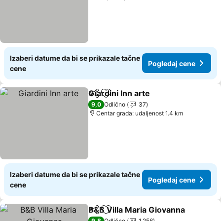
Izaberi datume da bi se prikazale tačne
Pogledaj cene
cene
Giardini Inn arte
Deli
Dodati u favorite
Pogledaj 
9,0
Odlično
37
Centar grada: udaljenost 1.4 km
Izaberi datume da bi se prikazale tačne
Pogledaj cene
cene
B&B Villa Maria Giovanna
Deli
Dodati u favorite
P
9,8
Odlično
1.256