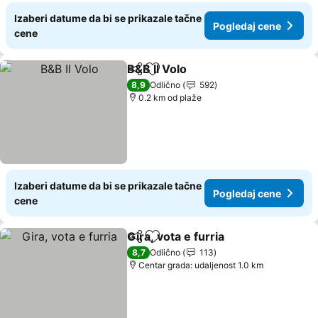
Izaberi datume da bi se prikazale tačne
Pogledaj cene
cene
B&B Il Volo
Deli
Dodati u favorite
Pogledaj cene
8,9
Odlično
592
0.2 km od plaže
Izaberi datume da bi se prikazale tačne
Pogledaj cene
cene
Gira, vota e furria
Deli
Dodati u favorite
Pogledaj
8,7
Odlično
113
Centar grada: udaljenost 1.0 km