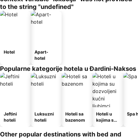
to the string "undefined"
Hotel
Apart-
hotel
Popularne kategorije hotela u Đardini-Naksos
Jeftini
Luksuzni
Hoteli sa
Hoteli u
Spa h
hoteli
hoteli
bazenom
kojima su
dozvoljeni
kućni
Other popular destinations with bed and