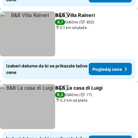
B&B Villa Raineri
Deli
Dodati u favorite
Pogledaj 
9,7
Odlično
652
0.1 km od plaže
Izaberi datume da bi se prikazale tačne
Pogledaj cene
cene
B&B La casa di Luigi
Deli
Dodati u favorite
Pogled
9,3
Odlično
77
0.2 km od plaže