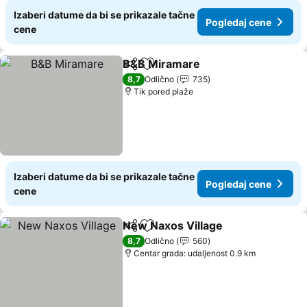
Izaberi datume da bi se prikazale tačne
Pogledaj cene
cene
B&B Miramare
Deli
Dodati u favorite
Pogledaj ce
8,7
Odlično
735
Tik pored plaže
Izaberi datume da bi se prikazale tačne
Pogledaj cene
cene
New Naxos Village
Deli
Dodati u favorite
Pogleda
8,7
Odlično
560
Centar grada: udaljenost 0.9 km