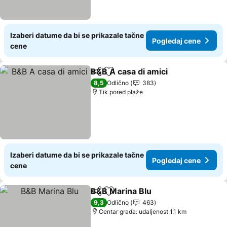
Izaberi datume da bi se prikazale tačne
Pogledaj cene
cene
B&B A casa di amici
Deli
Dodati u favorite
Pogled
8,5
Odlično
383
Tik pored plaže
Izaberi datume da bi se prikazale tačne
Pogledaj cene
cene
B&B Marina Blu
Deli
Dodati u favorite
Pogledaj c
9,3
Odlično
463
Centar grada: udaljenost 1.1 km