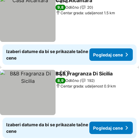
Casa Alcantara
Deli
Dodati u favorite
Pogledaj c
9,8
Odlično
20
Centar grada: udaljenost 1.5 km
Izaberi datume da bi se prikazale tačne
Pogledaj cene
cene
B&B Fragranza Di Sicilia
Deli
Dodati u favorite
Po
8,9
Odlično
192
Centar grada: udaljenost 0.9 km
Izaberi datume da bi se prikazale tačne
Pogledaj cene
cene