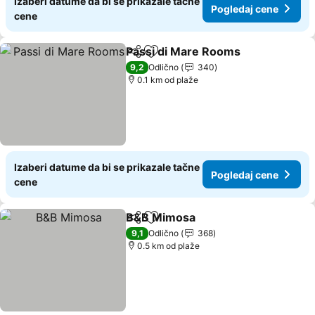
Izaberi datume da bi se prikazale tačne
Pogledaj cene
cene
Passi di Mare Rooms
Deli
Dodati u favorite
Pogle
9,2
Odlično
340
0.1 km od plaže
Izaberi datume da bi se prikazale tačne
Pogledaj cene
cene
B&B Mimosa
Deli
Dodati u favorite
Pogledaj cen
9,1
Odlično
368
0.5 km od plaže