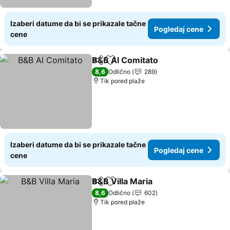
Izaberi datume da bi se prikazale tačne
Pogledaj cene
cene
B&B Al Comitato
Deli
Dodati u favorite
Pogledaj 
8,6
Odlično
289
Tik pored plaže
Izaberi datume da bi se prikazale tačne
Pogledaj cene
cene
B&B Villa Maria
Deli
Dodati u favorite
Pogledaj c
8,6
Odlično
602
Tik pored plaže