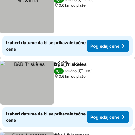
0.6 km od plaže
Izaberi datume da bi se prikazale tačne
Pogledaj cene
cene
B&B Triskèles
Deli
Dodati u favorite
Pogledaj ce
9,3
Odlično
905
0.6 km od plaže
Izaberi datume da bi se prikazale tačne
Pogledaj cene
cene