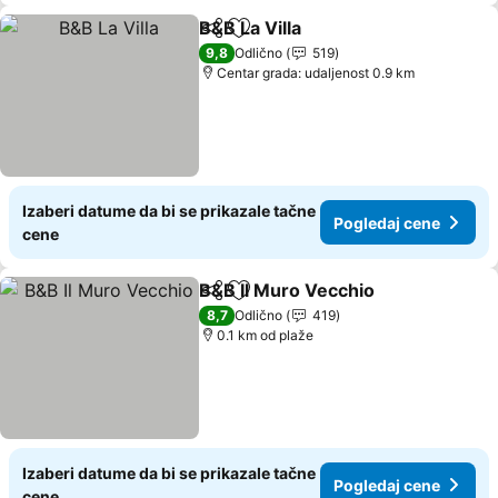
B&B La Villa
Deli
Dodati u favorite
Pogledaj cene
9,8
Odlično
519
Centar grada: udaljenost 0.9 km
Izaberi datume da bi se prikazale tačne
Pogledaj cene
cene
B&B Il Muro Vecchio
Deli
Dodati u favorite
Pogle
8,7
Odlično
419
0.1 km od plaže
Izaberi datume da bi se prikazale tačne
Pogledaj cene
cene