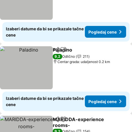
Izaberi datume da bi se prikazale tačne
Pogledaj cene
cene
Paladino
Deli
Dodati u favorite
Pogledaj cene
9,2
Odlično
211
Centar grada: udaljenost 0.2 km
Izaberi datume da bi se prikazale tačne
Pogledaj cene
cene
MARIDDA-experience
Deli
Dodati u favorite
rooms-
Pogledaj cene
9,2
Odlično
154