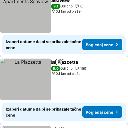
Seaview
Pogledaj cene
9,1
Odlično
6
0.1 km od plaže
Izaberi datume da bi se prikazale tačne
Pogledaj cene
cene
La Piazzetta
Deli
Dodati u favorite
Pogledaj cene
9,0
Odlično
150
0.1 km od plaže
Izaberi datume da bi se prikazale tačne
Pogledaj cene
cene