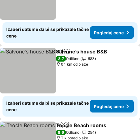
Izaberi datume da bi se prikazale tačne
Pogledaj cene
cene
Salvone's house B&B
Deli
Dodati u favorite
Pogle
8,7
Odlično
683
0.1 km od plaže
Izaberi datume da bi se prikazale tačne
Pogledaj cene
cene
Teocle Beach rooms
Deli
Dodati u favorite
Pogle
8,6
Odlično
254
Tik pored plaže