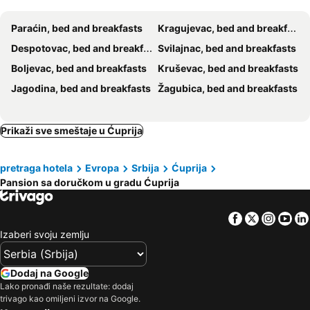
Paraćin, bed and breakfasts
Kragujevac, bed and breakfasts
Despotovac, bed and breakfasts
Svilajnac, bed and breakfasts
Boljevac, bed and breakfasts
Kruševac, bed and breakfasts
Jagodina, bed and breakfasts
Žagubica, bed and breakfasts
Prikaži sve smeštaje u Ćuprija
pretraga hotela
Evropa
Srbija
Ćuprija
Pansion sa doručkom u gradu Ćuprija
Facebook
Twitter
Insta
Yo
Izaberi svoju zemlju
Dodaj na Google
Lako pronađi naše rezultate: dodaj
trivago kao omiljeni izvor na Google.