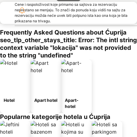
Cene i raspoloživost koje primamo sa sajtova za rezervaciju
neprestano se menjaju. To znači da ponuda koju vidiš na sajtu za
rezervaciju možda neće uvek biti potpuno ista kao ona koja je bila
prikazana na trivagu.
Frequently Asked Questions about Ćuprija
seo_tlp_other_stays_title: Error: The intl string
context variable "lokacija" was not provided
to the string "undefined"
Hotel
Apart hotel
Apart-
hotel
Popularne kategorije hotela u Ćuprija