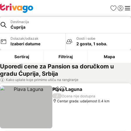
Favoriti
Prijavi
Men
Destinacija
Ćuprija
Dolazak/odlazak
Gosti i sobe
Izaberi datume
2 gosta, 1 soba.
Sortiraj
Filtriraj
Mapa
Uporedi cene za Pansion sa doručkom u
gradu Ćuprija, Srbija
Kako uplate koje primimo utiču na rangiranje
Plava Laguna
Deli
Dodati u favorite
Pogledaj cen
/
Ocena nije dostupna
Centar grada: udaljenost 0.4 km