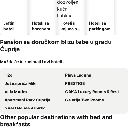
Jeftini
Hoteli sa
Hoteli u
Hoteli sa
hoteli
bazenom
kojima su
parkingom
dozvoljeni
kućni
Pansion sa doručkom blizu tebe u gradu
ljubimci
Ćuprija
Možda će te zanimati i ovi hoteli…
H2o
Plava Laguna
Južna priča Miki
PRESTIGE
Villa Modex
ĆAKA Luxury Rooms & Restaurant
Apartmani Park Cuprija
Galerija Two Rooms
Guest House Papirko
Other popular destinations with bed and
breakfasts