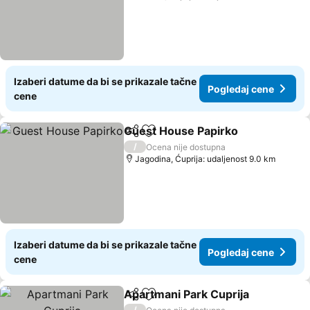
Izaberi datume da bi se prikazale tačne
Pogledaj cene
cene
Guest House Papirko
Deli
Dodati u favorite
Pogl
/
Ocena nije dostupna
Jagodina, Ćuprija: udaljenost 9.0 km
Izaberi datume da bi se prikazale tačne
Pogledaj cene
cene
Apartmani Park Cuprija
Deli
Dodati u favorite
Pog
/