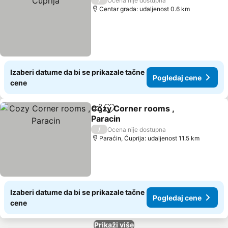
Ocena nije dostupna
Centar grada: udaljenost 0.6 km
Izaberi datume da bi se prikazale tačne
Pogledaj cene
cene
Cozy Corner rooms ,
Deli
Dodati u favorite
Paracin
Pogledaj cene
/
Ocena nije dostupna
Paraćin, Ćuprija: udaljenost 11.5 km
Izaberi datume da bi se prikazale tačne
Pogledaj cene
cene
Prikaži više