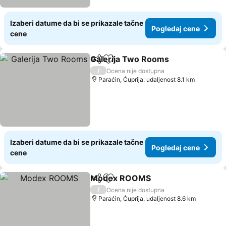
Izaberi datume da bi se prikazale tačne
Pogledaj cene
cene
Galerija Two Rooms
Deli
Dodati u favorite
Pogled
/
Ocena nije dostupna
Paraćin, Ćuprija: udaljenost 8.1 km
Izaberi datume da bi se prikazale tačne
Pogledaj cene
cene
Modex ROOMS
Deli
Dodati u favorite
Pogledaj c
/
Ocena nije dostupna
Paraćin, Ćuprija: udaljenost 8.6 km