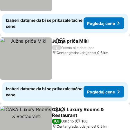
Izaberi datume da bi se prikazale tačne
Pogledaj cene
cene
Južna priča Miki
Deli
Dodati u favorite
Pogledaj 
/
Ocena nije dostupna
Centar grada: udaljenost 0.8 km
Izaberi datume da bi se prikazale tačne
Pogledaj cene
cene
ĆAKA Luxury Rooms &
Deli
Dodati u favorite
Restaurant
Pogledaj cene
9,8
Odlično
166
Centar grada: udaljenost 0.5 km