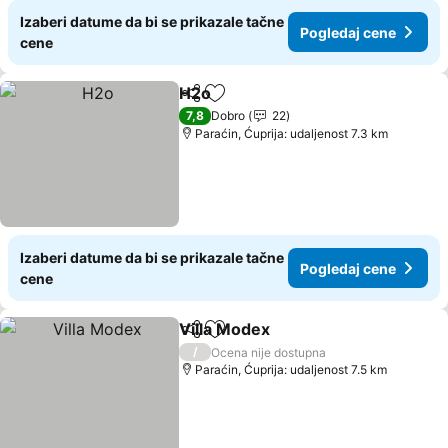
Izaberi datume da bi se prikazale tačne
Pogledaj cene
cene
H2o
Deli
Dodati u favorite
Pogledaj cene
7,8
Dobro
22
Paraćin, Ćuprija: udaljenost 7.3 km
Izaberi datume da bi se prikazale tačne
Pogledaj cene
cene
Villa Modex
Deli
Dodati u favorite
Pogledaj cene
/
Ocena nije dostupna
Paraćin, Ćuprija: udaljenost 7.5 km