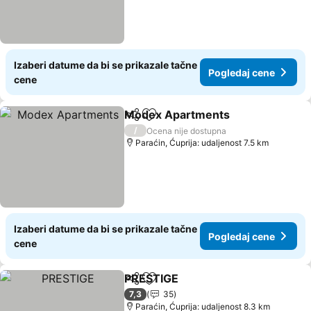
Izaberi datume da bi se prikazale tačne
Pogledaj cene
cene
Modex Apartments
Deli
Dodati u favorite
Pogled
/
Ocena nije dostupna
Paraćin, Ćuprija: udaljenost 7.5 km
Izaberi datume da bi se prikazale tačne
Pogledaj cene
cene
PRESTIGE
Deli
Dodati u favorite
Pogledaj cene
7,3
35
Paraćin, Ćuprija: udaljenost 8.3 km