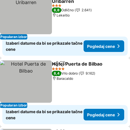
Uribarren
Pogledaj cene
3 Zvezdice
8,8
Odlično
2.641
Lekeitio
Popularan izbor
Izaberi datume da bi se prikazale tačne
Pogledaj cene
cene
Hotel Puerta de Bilbao
Deli
Dodati u favorite
Pog
4 Zvezdice
8,4
Vrlo dobro
9.162
Baracaldo
Popularan izbor
Izaberi datume da bi se prikazale tačne
Pogledaj cene
cene