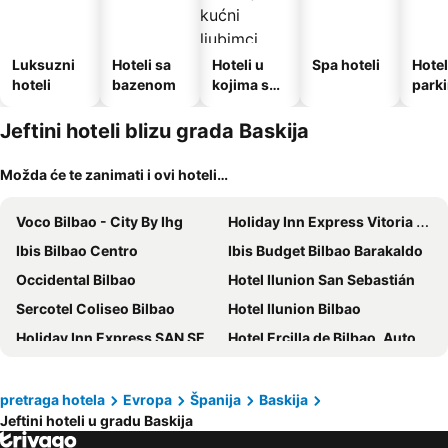
Luksuzni
Hoteli sa
Hoteli u
Spa hoteli
Hotel
hoteli
bazenom
kojima su
park
dozvoljeni
kućni
Jeftini hoteli blizu grada Baskija
ljubimci
Možda će te zanimati i ovi hoteli…
Voco Bilbao - City By Ihg
Holiday Inn Express Vitoria by IHG
Ibis Bilbao Centro
Ibis Budget Bilbao Barakaldo
Occidental Bilbao
Hotel Ilunion San Sebastián
Sercotel Coliseo Bilbao
Hotel Ilunion Bilbao
Holiday Inn Express SAN SEBASTIAN - ERRENTERIA by IHG
Hotel Ercilla de Bilbao, Autograph Collection
NH Canciller Ayala Vitoria
Ibis Budget Bilbao Arrigorriaga
Hotel Carlton
Spirit Hotel Gran Bilbao
pretraga hotela
Evropa
Španija
Baskija
Jeftini hoteli u gradu Baskija
ibis Irun
Mercure Bilbao Jardines De Albia