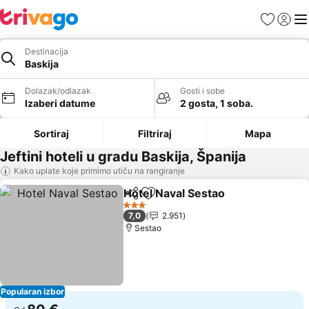
Favoriti
Prijavi
Men
Destinacija
Baskija
Dolazak/odlazak
Gosti i sobe
Izaberi datume
2 gosta, 1 soba.
Sortiraj
Filtriraj
Mapa
Jeftini hoteli u gradu Baskija, Španija
Kako uplate koje primimo utiču na rangiranje
Hotel Naval Sestao
Deli
Dodati u favorite
Pogleda
3 Zvezdice
7,0
2.951
Sestao
Popularan izbor