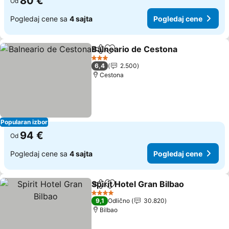
80 €
Od
Pogledaj cene sa
4 sajta
Pogledaj cene
Balneario de Cestona
Deli
Dodati u favorite
Pogl
3 Zvezdice
6,4
2.500
Cestona
Popularan izbor
94 €
Od
Pogledaj cene sa
4 sajta
Pogledaj cene
Spirit Hotel Gran Bilbao
Deli
Dodati u favorite
Pog
4 Zvezdice
9,1
Odlično
30.820
Bilbao