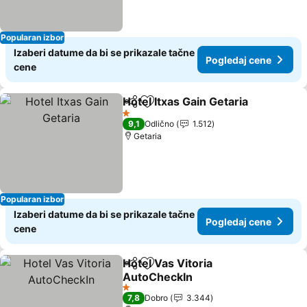
Popularan izbor
Izaberi datume da bi se prikazale tačne
Pogledaj cene
cene
Hotel Itxas Gain Getaria
Deli
Dodati u favorite
Po
1 Zvezdice
9,1
Odlično
1.512
Getaria
Popularan izbor
Izaberi datume da bi se prikazale tačne
Pogledaj cene
cene
Hotel Vas Vitoria
Deli
Dodati u favorite
AutoCheckIn
Pogledaj cene
1 Zvezdice
7,8
Dobro
3.344