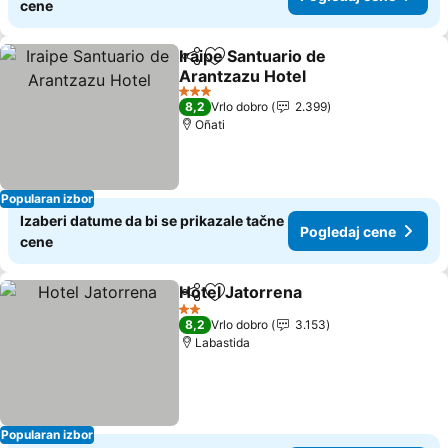
cene
Iraipe Santuario de
Deli
Dodati u favorite
Arantzazu Hotel
Pogledaj cene
3 Zvezdice
8,2
Vrlo dobro
2.399
Oñati
Popularan izbor
Izaberi datume da bi se prikazale tačne
Pogledaj cene
cene
Hotel Jatorrena
Deli
Dodati u favorite
Pogledaj c
2 Zvezdice
8,2
Vrlo dobro
3.153
Labastida
Popularan izbor