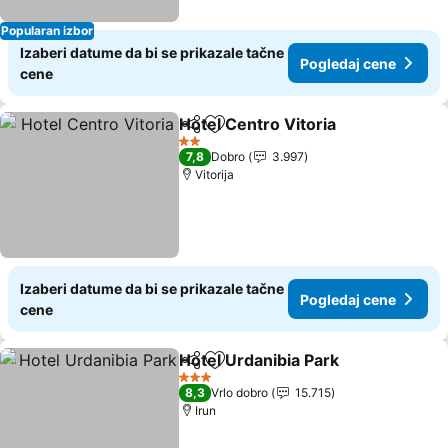
Popularan izbor
Izaberi datume da bi se prikazale tačne
Pogledaj cene
cene
Hotel Centro Vitoria
Deli
Dodati u favorite
Pogle
2 Zvezdice
7,8
Dobro
3.997
Vitorija
Izaberi datume da bi se prikazale tačne
Pogledaj cene
cene
Hotel Urdanibia Park
Deli
Dodati u favorite
Pogle
3 Zvezdice
8,3
Vrlo dobro
15.715
Irun