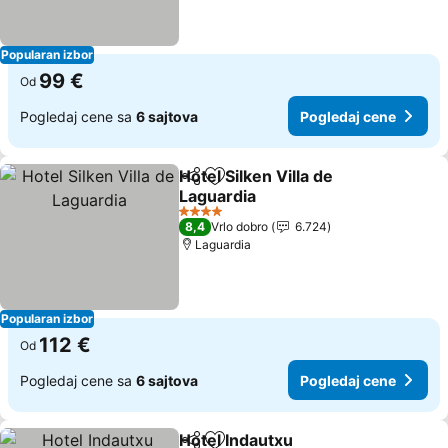
Popularan izbor
99 €
Od
Pogledaj cene sa
6 sajtova
Pogledaj cene
Hotel Silken Villa de
Deli
Dodati u favorite
Laguardia
Pogledaj cene
4 Zvezdice
8,4
Vrlo dobro
6.724
Laguardia
Popularan izbor
112 €
Od
Pogledaj cene sa
6 sajtova
Pogledaj cene
Hotel Indautxu