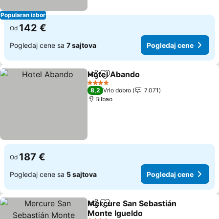
Popularan izbor
142 €
Od
Pogledaj cene sa
7 sajtova
Pogledaj cene
Hotel Abando
Deli
Dodati u favorite
Pogledaj cen
4 Zvezdice
8,2
Vrlo dobro
7.071
Bilbao
187 €
Od
Pogledaj cene sa
5 sajtova
Pogledaj cene
Mercure San Sebastián
Deli
Dodati u favorite
Monte Igueldo