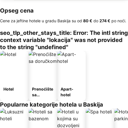
Opseg cena
Cene za jeftine hotele u gradu Baskija su od
‎80 €
do
‎274 €
po noći.
seo_tlp_other_stays_title: Error: The intl string
context variable "lokacija" was not provided
to the string "undefined"
Hotel
Prenoćište
Apart-
sa
hotel
doručkom
Popularne kategorije hotela u Baskija