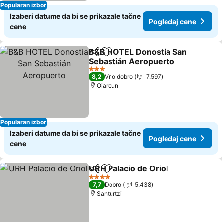
Popularan izbor
Izaberi datume da bi se prikazale tačne
Pogledaj cene
cene
B&B HOTEL Donostia San
Deli
Dodati u favorite
Sebastián Aeropuerto
Pogledaj cene
3 Zvezdice
8,2
Vrlo dobro
7.597
Oiarcun
Popularan izbor
Izaberi datume da bi se prikazale tačne
Pogledaj cene
cene
URH Palacio de Oriol
Deli
Dodati u favorite
Pogle
4 Zvezdice
7,7
Dobro
5.438
Santurtzi