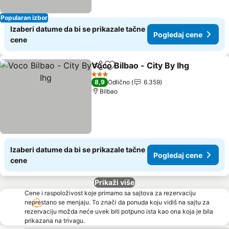
Popularan izbor
Izaberi datume da bi se prikazale tačne
Pogledaj cene
cene
Voco Bilbao - City By Ihg
Deli
Dodati u favorite
P
3 Zvezdice
8,9
Odlično
6.359
Bilbao
Izaberi datume da bi se prikazale tačne
Pogledaj cene
cene
Prikaži više
Cene i raspoloživost koje primamo sa sajtova za rezervaciju
neprestano se menjaju. To znači da ponuda koju vidiš na sajtu za
rezervaciju možda neće uvek biti potpuno ista kao ona koja je bila
prikazana na trivagu.