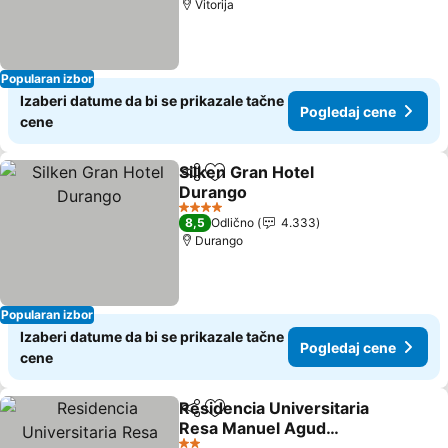
Vitorija
Popularan izbor
Izaberi datume da bi se prikazale tačne
Pogledaj cene
cene
Silken Gran Hotel
Deli
Dodati u favorite
Durango
Pogledaj cene
4 Zvezdice
8,5
Odlično
4.333
Durango
Popularan izbor
Izaberi datume da bi se prikazale tačne
Pogledaj cene
cene
Residencia Universitaria
Deli
Dodati u favorite
Resa Manuel Agud