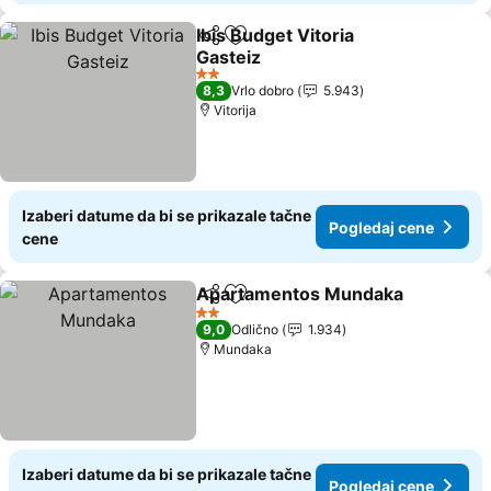
Ibis Budget Vitoria
Deli
Dodati u favorite
Gasteiz
Pogledaj cene
2 Zvezdice
8,3
Vrlo dobro
5.943
Vitorija
Izaberi datume da bi se prikazale tačne
Pogledaj cene
cene
Apartamentos Mundaka
Deli
Dodati u favorite
Po
2 Zvezdice
9,0
Odlično
1.934
Mundaka
Izaberi datume da bi se prikazale tačne
Pogledaj cene