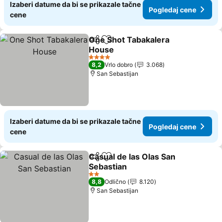
Izaberi datume da bi se prikazale tačne
Pogledaj cene
cene
One Shot Tabakalera
Deli
Dodati u favorite
House
Pogledaj cene
4 Zvezdice
8,2
Vrlo dobro
3.068
San Sebastijan
Izaberi datume da bi se prikazale tačne
Pogledaj cene
cene
Casual de las Olas San
Deli
Dodati u favorite
Sebastian
Pogledaj cene
2 Zvezdice
8,8
Odlično
8.120
San Sebastijan