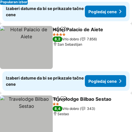
Popularan izbor
Izaberi datume da bi se prikazale tačne
Pogledaj cene
cene
Hotel Palacio de Aiete
Deli
Dodati u favorite
Pogl
4 Zvezdice
8,2
Vrlo dobro
7.856
San Sebastijan
Izaberi datume da bi se prikazale tačne
Pogledaj cene
cene
Travelodge Bilbao Sestao
Deli
Dodati u favorite
2 Zvezdice
8,4
Vrlo dobro
343
Sestao