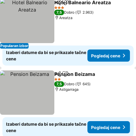
Hotel Balneario Areatza
Deli
Dodati u favorite
Po
3 Zvezdice
7,5
Dobro
2.963
Areatza
Popularan izbor
Izaberi datume da bi se prikazale tačne
Pogledaj cene
cene
Pension Beizama
Deli
Dodati u favorite
Pogledaj
2 Zvezdice
7,5
Dobro
645
Astigarraga
Izaberi datume da bi se prikazale tačne
Pogledaj cene
cene