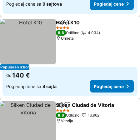
Pogledaj cene sa
9 sajtova
Pogledaj cene
Hotel K10
Deli
Dodati u favorite
Pogledaj cene
4 Zvezdice
8,6
Odlično
4.034
Urnieta
Popularan izbor
140 €
Od
Pogledaj cene sa
4 sajta
Pogledaj cene
Silken Ciudad de Vitoria
Deli
Dodati u favorite
Po
4 Zvezdice
8,6
Odlično
16.962
Vitorija