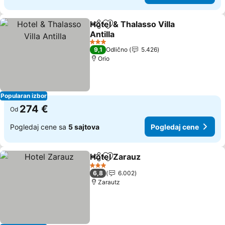
Hotel & Thalasso Villa
Deli
Dodati u favorite
Antilla
Pogledaj cene
3 Zvezdice
9,1
Odlično
5.426
Orio
Popularan izbor
274 €
Od
Pogledaj cene sa
5 sajtova
Pogledaj cene
Hotel Zarauz
Deli
Dodati u favorite
Pogledaj cen
3 Zvezdice
6,8
6.002
Zarautz