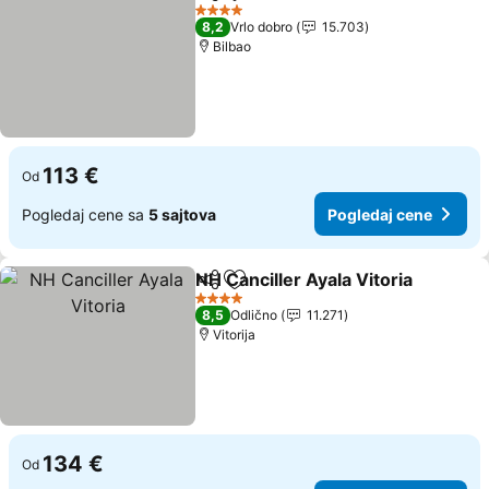
Deli
Dodati u favorite
Pogledaj ce
4 Zvezdice
8,2
Vrlo dobro
15.703
Bilbao
113 €
Od
Pogledaj cene sa
5 sajtova
Pogledaj cene
NH Canciller Ayala Vitoria
Deli
Dodati u favorite
4 Zvezdice
8,5
Odlično
11.271
Vitorija
134 €
Od