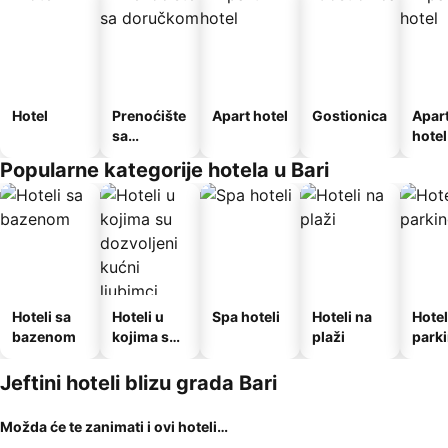
Hotel
Prenoćište
Apart hotel
Gostionica
Apar
sa
hotel
doručkom
Popularne kategorije hotela u Bari
Hoteli sa
Hoteli u
Spa hoteli
Hoteli na
Hotel
bazenom
kojima su
plaži
park
dozvoljeni
kućni
Jeftini hoteli blizu grada Bari
ljubimci
Možda će te zanimati i ovi hoteli…