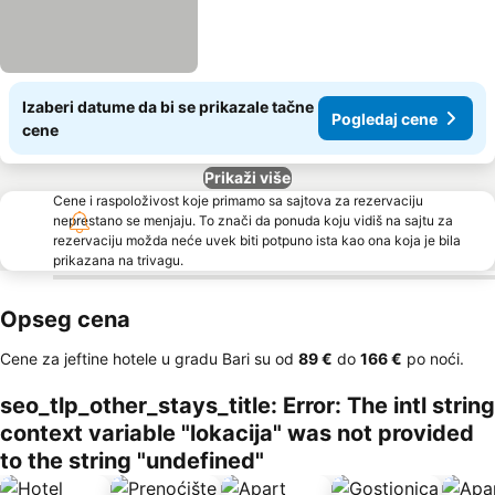
Izaberi datume da bi se prikazale tačne
Pogledaj cene
cene
Prikaži više
Cene i raspoloživost koje primamo sa sajtova za rezervaciju
neprestano se menjaju. To znači da ponuda koju vidiš na sajtu za
rezervaciju možda neće uvek biti potpuno ista kao ona koja je bila
prikazana na trivagu.
Opseg cena
Cene za jeftine hotele u gradu Bari su od
‎89 €
do
‎166 €
po noći.
seo_tlp_other_stays_title: Error: The intl string
context variable "lokacija" was not provided
to the string "undefined"