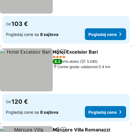
103 €
Od
Pogledaj cene sa
8 sajtova
Pogledaj cene
Hotel Excelsior Bari
Deli
Dodati u favorite
Pogled
4 Zvezdice
8,2
Vrlo dobro
5.085
Centar grada: udaljenost 0.4 km
120 €
Od
Pogledaj cene sa
8 sajtova
Pogledaj cene
Mercure Villa Romanazzi