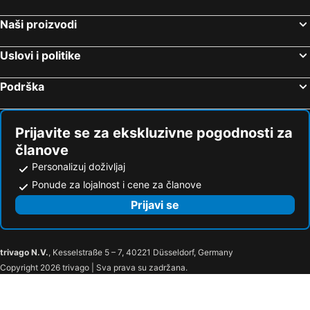
Mövenpick Hotel Bari
Room 56
Naši proizvodi
Vittoria Parc Hotel
San Nicola D'Amare
B&B La Rosa Blu
Riviera
Uslovi i politike
Hotel de Rossi
Palazzo Gatto Bianco
Podrška
Hotel Mare Pineta
Hotel Residence Federiciano
UNA HOTELS Regina Bari
ibis Styles Bari Giovinazzo
Hotel Gabbiano
Prijavite se za ekskluzivne pogodnosti za
članove
Personalizuj doživljaj
Ponude za lojalnost i cene za članove
Prijavi se
trivago N.V.
, Kesselstraße 5 – 7, 40221 Düsseldorf, Germany
Copyright 2026 trivago | Sva prava su zadržana.