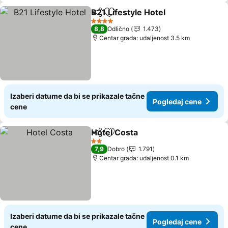
B21 Lifestyle Hotel
Deli
Dodati u favorite
Pogleda
4 Zvezdice
8,8
Odlično
1.473
Centar grada: udaljenost 3.5 km
Izaberi datume da bi se prikazale tačne
Pogledaj cene
cene
Hotel Costa
Deli
Dodati u favorite
Pogledaj cene
2 Zvezdice
7,9
Dobro
1.791
Centar grada: udaljenost 0.1 km
Izaberi datume da bi se prikazale tačne
Pogledaj cene
cene