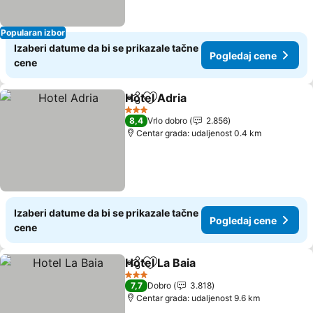
Popularan izbor
Izaberi datume da bi se prikazale tačne
Pogledaj cene
cene
Hotel Adria
Deli
Dodati u favorite
Pogledaj cene
3 Zvezdice
8,4
Vrlo dobro
2.856
Centar grada: udaljenost 0.4 km
Izaberi datume da bi se prikazale tačne
Pogledaj cene
cene
Hotel La Baia
Deli
Dodati u favorite
Pogledaj cen
3 Zvezdice
7,7
Dobro
3.818
Centar grada: udaljenost 9.6 km