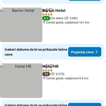
Barion Hotel
Deli
Dodati u favorite
Pogledaj cene
4 Zvezdice
8,2
Vrlo dobro
5.661
Centar grada: udaljenost 14.1 km
Izaberi datume da bi se prikazale tačne
Pogledaj cene
cene
Hotel HR
Deli
Dodati u favorite
Pogledaj cene
4 Zvezdice
7,1
3.075
Centar grada: udaljenost 6.4 km
Izaberi datume da bi se prikazale tačne