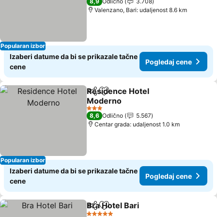
8,9
Odlično
3.708
Valenzano, Bari: udaljenost 8.6 km
Popularan izbor
Izaberi datume da bi se prikazale tačne
Pogledaj cene
cene
Residence Hotel
Deli
Dodati u favorite
Moderno
Pogledaj cene
3 Zvezdice
8,6
Odlično
5.567
Centar grada: udaljenost 1.0 km
Popularan izbor
Izaberi datume da bi se prikazale tačne
Pogledaj cene
cene
Bra Hotel Bari
Deli
Dodati u favorite
Pogledaj ce