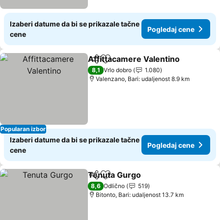
Izaberi datume da bi se prikazale tačne
Pogledaj cene
cene
Affittacamere Valentino
Deli
Dodati u favorite
Po
8,1
Vrlo dobro
1.080
Valenzano, Bari: udaljenost 8.9 km
Popularan izbor
Izaberi datume da bi se prikazale tačne
Pogledaj cene
cene
Tenuta Gurgo
Deli
Dodati u favorite
Pogledaj ce
8,6
Odlično
519
Bitonto, Bari: udaljenost 13.7 km