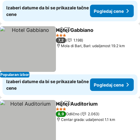
Izaberi datume da bi se prikazale tačne
Pogledaj cene
cene
Hotel Gabbiano
Deli
Dodati u favorite
Pogledaj c
3 Zvezdice
7,2
1.198
Mola di Bari, Bari: udaljenost 19.2 km
Popularan izbor
Izaberi datume da bi se prikazale tačne
Pogledaj cene
cene
Hotel Auditorium
Deli
Dodati u favorite
Pogledaj
3 Zvezdice
8,9
Odlično
2.063
Centar grada: udaljenost 1.1 km