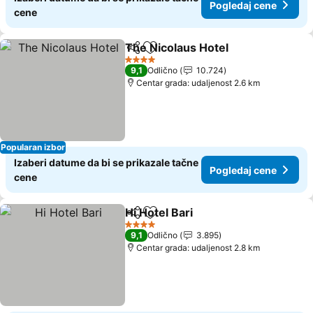
Pogledaj cene
cene
The Nicolaus Hotel
Deli
Dodati u favorite
Pogleda
4 Zvezdice
9,1
Odlično
10.724
Centar grada: udaljenost 2.6 km
Popularan izbor
Izaberi datume da bi se prikazale tačne
Pogledaj cene
cene
Hi Hotel Bari
Deli
Dodati u favorite
Pogledaj cene
4 Zvezdice
9,1
Odlično
3.895
Centar grada: udaljenost 2.8 km