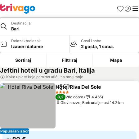
Favoriti
Prijavi
Men
Destinacija
Bari
Dolazak/odlazak
Gosti i sobe
Izaberi datume
2 gosta, 1 soba.
Sortiraj
Filtriraj
Mapa
Jeftini hoteli u gradu Bari, Italija
Kako uplate koje primimo utiču na rangiranje
Hotel Riva Del Sole
Deli
Dodati u favorite
Pogleda
4 Zvezdice
8,2
Vrlo dobro
4.465
Giovinazzo, Bari: udaljenost 14.2 km
Popularan izbor