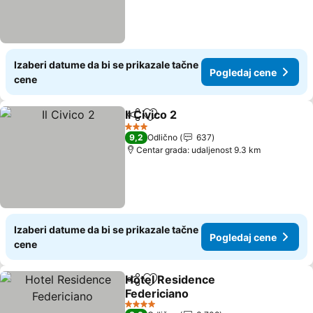
Izaberi datume da bi se prikazale tačne
Pogledaj cene
cene
Il Civico 2
Deli
Dodati u favorite
Pogledaj cene
3 Zvezdice
9,2
Odlično
637
Centar grada: udaljenost 9.3 km
Izaberi datume da bi se prikazale tačne
Pogledaj cene
cene
Hotel Residence
Deli
Dodati u favorite
Federiciano
Pogledaj cene
4 Zvezdice