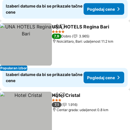
Izaberi datume da bi se prikazale tačne
Pogledaj cene
cene
UNA HOTELS Regina Bari
Deli
Dodati u favorite
P
4 Zvezdice
7,9
Dobro
3.965
Noicàttaro, Bari: udaljenost 11.2 km
Popularan izbor
Izaberi datume da bi se prikazale tačne
Pogledaj cene
cene
Hotel Cristal
Deli
Dodati u favorite
Pogledaj cene
3 Zvezdice
7,1
1.916
Centar grada: udaljenost 0.8 km