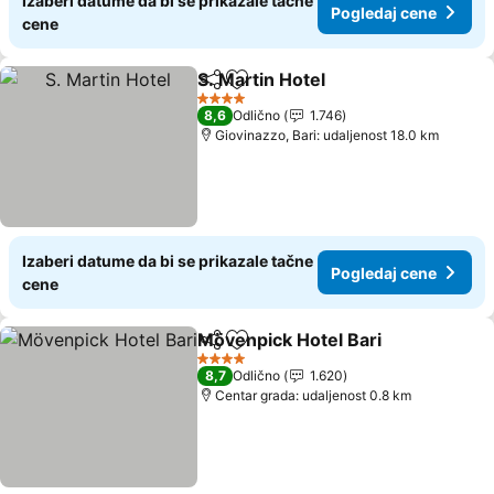
Izaberi datume da bi se prikazale tačne
Pogledaj cene
cene
S. Martin Hotel
Deli
Dodati u favorite
Pogledaj c
4 Zvezdice
8,6
Odlično
1.746
Giovinazzo, Bari: udaljenost 18.0 km
Izaberi datume da bi se prikazale tačne
Pogledaj cene
cene
Mövenpick Hotel Bari
Deli
Dodati u favorite
Pogl
4 Zvezdice
8,7
Odlično
1.620
Centar grada: udaljenost 0.8 km