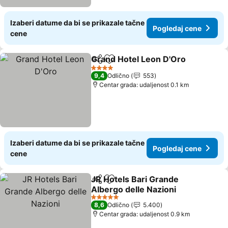
Izaberi datume da bi se prikazale tačne
Pogledaj cene
cene
Grand Hotel Leon D'Oro
Deli
Dodati u favorite
Po
4 Zvezdice
9,4
Odlično
553
Centar grada: udaljenost 0.1 km
Izaberi datume da bi se prikazale tačne
Pogledaj cene
cene
JR Hotels Bari Grande
Deli
Dodati u favorite
Albergo delle Nazioni
Pogledaj cene
5 Zvezdice
8,6
Odlično
5.400
Centar grada: udaljenost 0.9 km