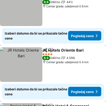
5 Zvezdice
9,6
Odlično
441
Centar grada: udaljenost 0.6 km
Izaberi datume da bi se prikazale tačne
Pogledaj cene
cene
JR Hotels Oriente Bari
Deli
Dodati u favorite
Pog
4 Zvezdice
8,5
Odlično
4.556
Centar grada: udaljenost 0.4 km
Izaberi datume da bi se prikazale tačne
Pogledaj cene
cene