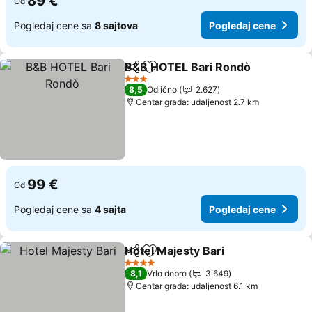
89 €
Od
Pogledaj cene sa
8 sajtova
Pogledaj cene
B&B HOTEL Bari Rondò
Deli
Dodati u favorite
Pog
3 Zvezdice
8,5
Odlično
2.627
Centar grada: udaljenost 2.7 km
99 €
Od
Pogledaj cene sa
4 sajta
Pogledaj cene
Hotel Majesty Bari
Deli
Dodati u favorite
Pogleda
4 Zvezdice
8,1
Vrlo dobro
3.649
Centar grada: udaljenost 6.1 km