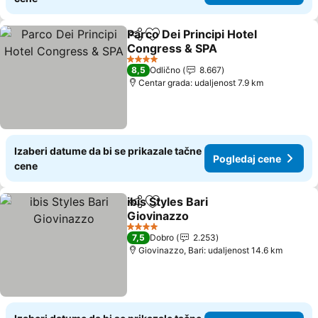
Parco Dei Principi Hotel
Deli
Dodati u favorite
Congress & SPA
Pogledaj cene
4 Zvezdice
8,5
Odlično
8.667
Centar grada: udaljenost 7.9 km
Izaberi datume da bi se prikazale tačne
Pogledaj cene
cene
ibis Styles Bari
Deli
Dodati u favorite
Giovinazzo
Pogledaj cene
4 Zvezdice
7,5
Dobro
2.253
Giovinazzo, Bari: udaljenost 14.6 km