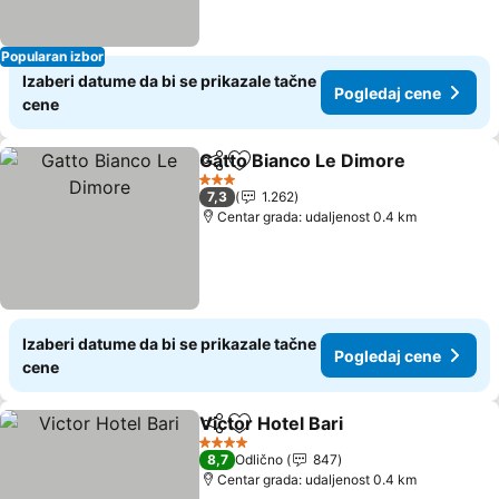
Popularan izbor
Izaberi datume da bi se prikazale tačne
Pogledaj cene
cene
Gatto Bianco Le Dimore
Deli
Dodati u favorite
Po
3 Zvezdice
7,3
1.262
Centar grada: udaljenost 0.4 km
Izaberi datume da bi se prikazale tačne
Pogledaj cene
cene
Victor Hotel Bari
Deli
Dodati u favorite
Pogledaj 
4 Zvezdice
8,7
Odlično
847
Centar grada: udaljenost 0.4 km