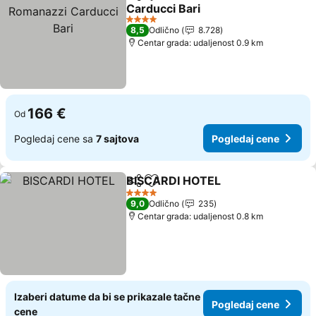
Deli
Dodati u favorite
Carducci Bari
Pogledaj cene
4 Zvezdice
8,5
Odlično
8.728
Centar grada: udaljenost 0.9 km
166 €
Od
Pogledaj cene sa
7 sajtova
Pogledaj cene
BISCARDI HOTEL
Deli
Dodati u favorite
Pogledaj
4 Zvezdice
9,0
Odlično
235
Centar grada: udaljenost 0.8 km
Izaberi datume da bi se prikazale tačne
Pogledaj cene
cene