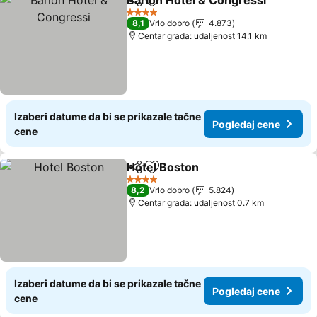
Barion Hotel & Congressi
Deli
Dodati u favorite
P
4 Zvezdice
8,1
Vrlo dobro
4.873
Centar grada: udaljenost 14.1 km
Izaberi datume da bi se prikazale tačne
Pogledaj cene
cene
Hotel Boston
Deli
Dodati u favorite
Pogledaj cen
4 Zvezdice
8,2
Vrlo dobro
5.824
Centar grada: udaljenost 0.7 km
Izaberi datume da bi se prikazale tačne
Pogledaj cene
cene