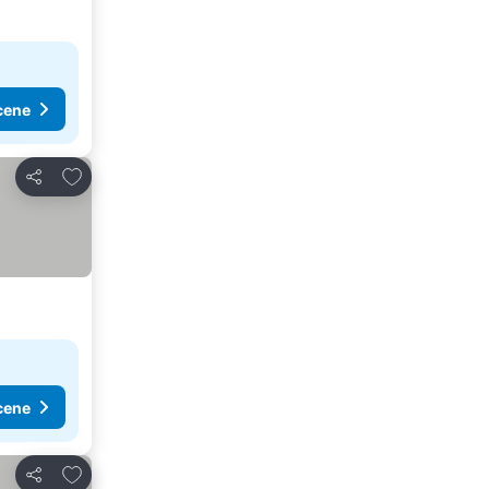
cene
Dodati u favorite
Deli
cene
Dodati u favorite
Deli