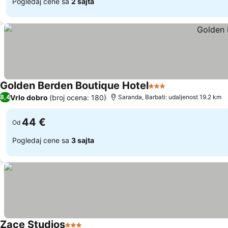
Pogledaj cene sa
2 sajta
Golden Berden Boutique Hotel
3 Zvezdice
Pogledaj cene
Vrlo dobro
(broj ocena: 180)
8,4
Saranda, Barbati: udaljenost 19.2 km
44 €
Od
Pogledaj cene sa
3 sajta
Zace Studios