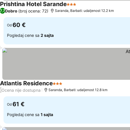
Prishtina Hotel Sarande
3 Zvezdice
Pogledaj cene
Dobro
(broj ocena: 72)
7,7
Saranda, Barbati: udaljenost 12.2 km
60 €
Od
Pogledaj cene sa
2 sajta
Atlantis Residence
3 Zvezdice
Pogledaj cene
Ocena nije dostupna
/
Saranda, Barbati: udaljenost 12.8 km
61 €
Od
Pogledaj cene sa
1 sajta