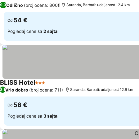
3 Zvezdice
Pogledaj cene
Odlično
(broj ocena: 800)
9,3
Saranda, Barbati: udaljenost 12.4 km
54 €
Od
Pogledaj cene sa
2 sajta
BLISS Hotel
3 Zvezdice
Pogledaj cene
Vrlo dobro
(broj ocena: 711)
8,1
Saranda, Barbati: udaljenost 12.6 km
56 €
Od
Pogledaj cene sa
3 sajta