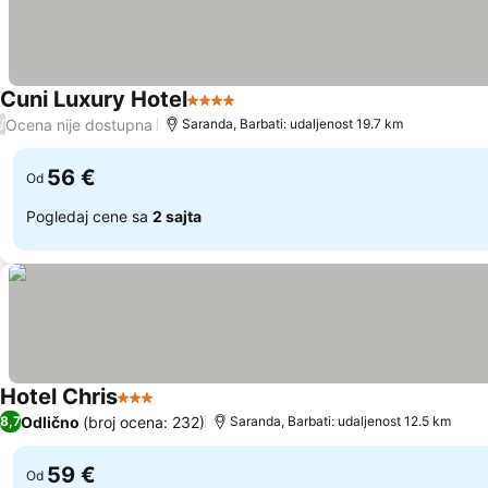
Cuni Luxury Hotel
4 Zvezdice
Pogledaj cene
Ocena nije dostupna
/
Saranda, Barbati: udaljenost 19.7 km
56 €
Od
Pogledaj cene sa
2 sajta
Hotel Chris
3 Zvezdice
Pogledaj cene
Odlično
(broj ocena: 232)
8,7
Saranda, Barbati: udaljenost 12.5 km
59 €
Od