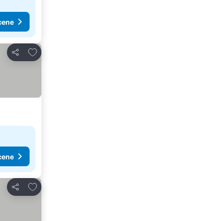
cene
Dodati u favorite
Deli
cene
Dodati u favorite
Deli