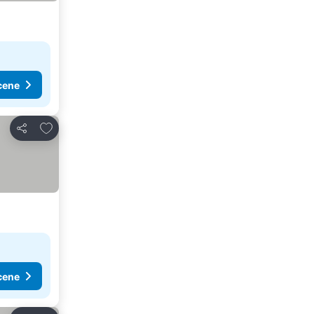
cene
Dodati u favorite
Deli
cene