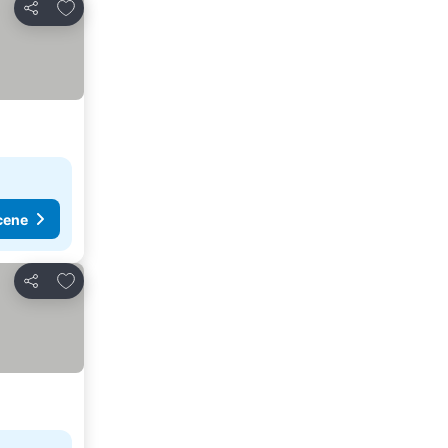
Dodati u favorite
Deli
cene
Dodati u favorite
Deli