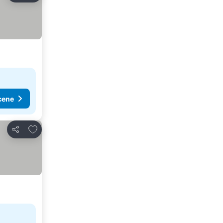
cene
Dodati u favorite
Deli