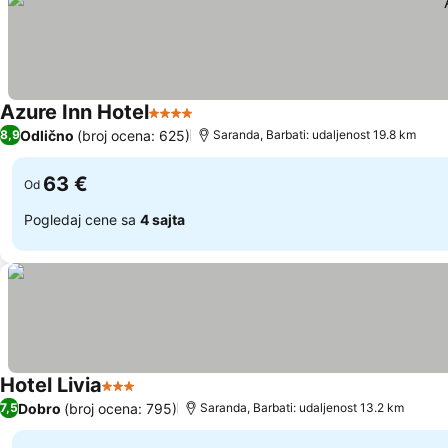
Azure Inn Hotel
4 Zvezdice
Pogledaj cene
Odlično
(broj ocena: 625)
8,9
Saranda, Barbati: udaljenost 19.8 km
63 €
Od
Pogledaj cene sa
4 sajta
Hotel Livia
3 Zvezdice
Pogledaj cene
Dobro
(broj ocena: 795)
7,5
Saranda, Barbati: udaljenost 13.2 km