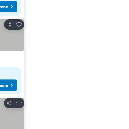
cene
Dodati u favorite
Deli
cene
Dodati u favorite
Deli