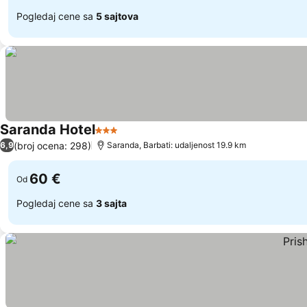
Pogledaj cene sa
5 sajtova
Saranda Hotel
3 Zvezdice
Pogledaj cene
(broj ocena: 298)
6,9
Saranda, Barbati: udaljenost 19.9 km
60 €
Od
Pogledaj cene sa
3 sajta