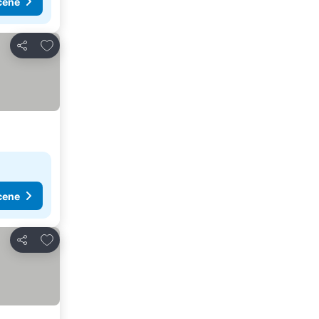
cene
Dodati u favorite
Deli
cene
Dodati u favorite
Deli