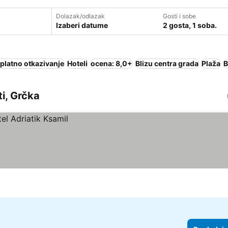
Dolazak/odlazak
Gosti i sobe
Izaberi datume
2 gosta, 1 soba.
platno otkazivanje
Hoteli
ocena: 8,0+
Blizu centra grada
Plaža
B
ti, Grčka