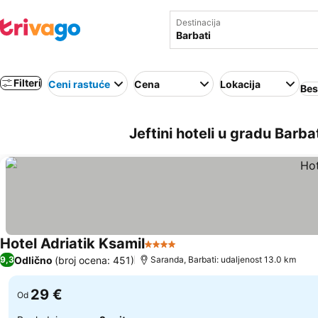
Destinacija
Filteri
Ceni rastuće
Cena
Lokacija
Bes
Jeftini hoteli u gradu Barba
Hotel Adriatik Ksamil
4 Zvezdice
Pogledaj cene
Odlično
(broj ocena: 451)
9,3
Saranda, Barbati: udaljenost 13.0 km
29 €
Od