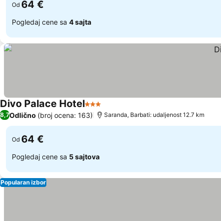
64 €
Od
Pogledaj cene sa
4 sajta
Divo Palace Hotel
3 Zvezdice
Pogledaj cene
Odlično
(broj ocena: 163)
8,7
Saranda, Barbati: udaljenost 12.7 km
64 €
Od
Pogledaj cene sa
5 sajtova
Popularan izbor