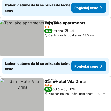
Izaberi datume da bi se prikazale tačne
Pogledaj cene
cene
Tara lake apartments
Deli
Dodati u favorite
Pogl
2 Zvezdice
8,6
Odlično
28
Centar grada: udaljenost 18.0 km
Izaberi datume da bi se prikazale tačne
Pogledaj cene
cene
Garni Hotel Vila Drina
Deli
Dodati u favorite
Pogl
3 Zvezdice
8,5
Odlično
178
Zlatibor, Bajina Bašta: udaljenost 10.9 km