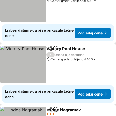
Centar grada: udaljenost 8.8 km
Izaberi datume da bi se prikazale tačne
Pogledaj cene
cene
Victory Pool House
Deli
Dodati u favorite
Pogled
/
Ocena nije dostupna
Centar grada: udaljenost 10.5 km
Izaberi datume da bi se prikazale tačne
Pogledaj cene
cene
Lodge Nagramak
Deli
Dodati u favorite
Pogledaj