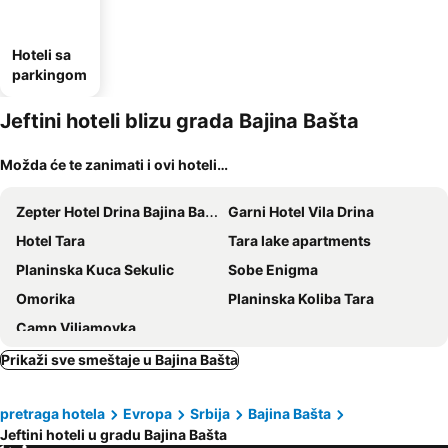
Hoteli sa
parkingom
Jeftini hoteli blizu grada Bajina Bašta
Možda će te zanimati i ovi hoteli…
Zepter Hotel Drina Bajina Basta, member of Zepter Hotels
Garni Hotel Vila Drina
Hotel Tara
Tara lake apartments
Planinska Kuca Sekulic
Sobe Enigma
Omorika
Planinska Koliba Tara
Camp Viljamovka
Prikaži sve smeštaje u Bajina Bašta
pretraga hotela
Evropa
Srbija
Bajina Bašta
Jeftini hoteli u gradu Bajina Bašta