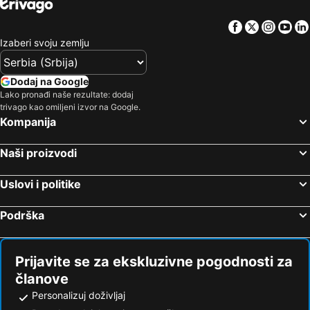
Facebook
Twitter
Insta
Yo
Izaberi svoju zemlju
Dodaj na Google
Lako pronađi naše rezultate: dodaj
trivago kao omiljeni izvor na Google.
Kompanija
Naši proizvodi
Uslovi i politike
Podrška
Prijavite se za ekskluzivne pogodnosti za
članove
Personalizuj doživljaj