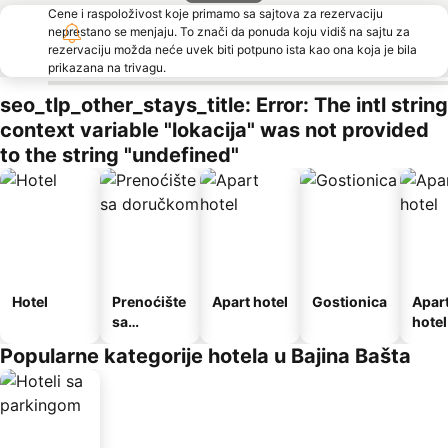
Cene i raspoloživost koje primamo sa sajtova za rezervaciju
neprestano se menjaju. To znači da ponuda koju vidiš na sajtu za
rezervaciju možda neće uvek biti potpuno ista kao ona koja je bila
prikazana na trivagu.
seo_tlp_other_stays_title: Error: The intl string
context variable "lokacija" was not provided
to the string "undefined"
Hotel
Prenoćište
Apart hotel
Gostionica
Apar
sa
hotel
doručkom
Popularne kategorije hotela u Bajina Bašta