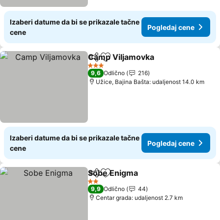
Izaberi datume da bi se prikazale tačne
Pogledaj cene
cene
Camp Viljamovka
Deli
Dodati u favorite
Pogledaj
3 Zvezdice
9,6
Odlično
216
Užice, Bajina Bašta: udaljenost 14.0 km
Izaberi datume da bi se prikazale tačne
Pogledaj cene
cene
Sobe Enigma
Deli
Dodati u favorite
Pogledaj cen
2 Zvezdice
9,9
Odlično
44
Centar grada: udaljenost 2.7 km