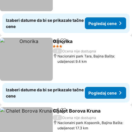
Izaberi datume da bi se prikazale tačne
Pogledaj cene
cene
Omorika
Deli
Dodati u favorite
Pogledaj cene
3 Zvezdice
/
Ocena nije dostupna
Nacionalni park Tara, Bajina Bašta:
udaljenost 9.4 km
Izaberi datume da bi se prikazale tačne
Pogledaj cene
cene
Chalet Borova Kruna
Deli
Dodati u favorite
Pogle
/
Ocena nije dostupna
Nacionalni park Kopaonik, Bajina Bašta:
udaljenost 17.3 km