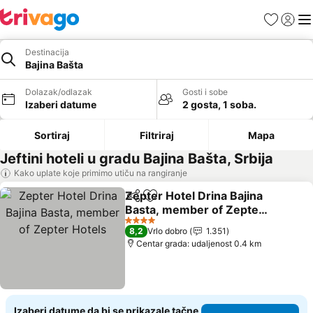
Favoriti
Prijavi
Men
Destinacija
Bajina Bašta
Dolazak/odlazak
Gosti i sobe
Izaberi datume
2 gosta, 1 soba.
Sortiraj
Filtriraj
Mapa
Jeftini hoteli u gradu Bajina Bašta, Srbija
Kako uplate koje primimo utiču na rangiranje
Zepter Hotel Drina Bajina
Deli
Dodati u favorite
Basta, member of Zepter
Hotels
Pogledaj cene
4 Zvezdice
8,2
Vrlo dobro
1.351
Centar grada: udaljenost 0.4 km
Izaberi datume da bi se prikazale tačne