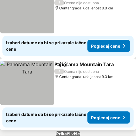
3 Zvezdice
/
Ocena nije dostupna
Centar grada: udaljenost 8.8 km
Izaberi datume da bi se prikazale tačne
Pogledaj cene
cene
Panorama Mountain Tara
Deli
Dodati u favorite
P
/
Ocena nije dostupna
Centar grada: udaljenost 9.0 km
Izaberi datume da bi se prikazale tačne
Pogledaj cene
cene
Prikaži više