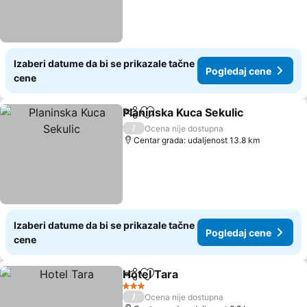
Izaberi datume da bi se prikazale tačne
Pogledaj cene
cene
Planinska Kuca Sekulic
Deli
Dodati u favorite
Pog
/
Ocena nije dostupna
Centar grada: udaljenost 13.8 km
Izaberi datume da bi se prikazale tačne
Pogledaj cene
cene
Hotel Tara
Deli
Dodati u favorite
Pogledaj cene
3 Zvezdice
/
Ocena nije dostupna