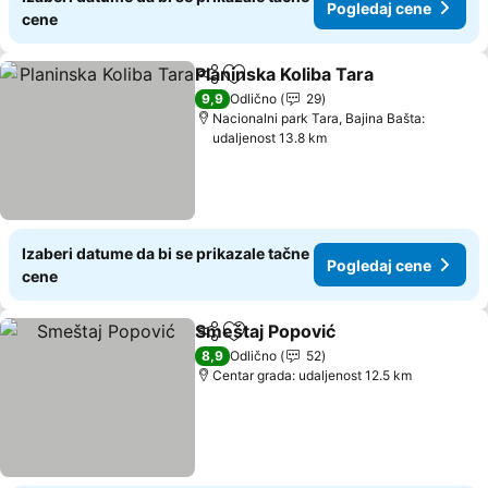
Pogledaj cene
cene
Planinska Koliba Tara
Deli
Dodati u favorite
Pogle
9,9
Odlično
29
Nacionalni park Tara, Bajina Bašta:
udaljenost 13.8 km
Izaberi datume da bi se prikazale tačne
Pogledaj cene
cene
Smeštaj Popović
Deli
Dodati u favorite
Pogledaj 
8,9
Odlično
52
Centar grada: udaljenost 12.5 km