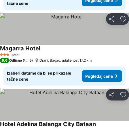
Pogledaj cene
tačne cene
Deli
Do
Magarra Hotel
Pogledaj cene
Hotel
3 Zvezdice
9,6
Odlično
5
Orani, Bagac: udaljenost 17.2 km
Izaberi datume da bi se prikazale
Pogledaj cene
tačne cene
Deli
Do
Hotel Adelina Balanga City Bataan
Pogledaj cene