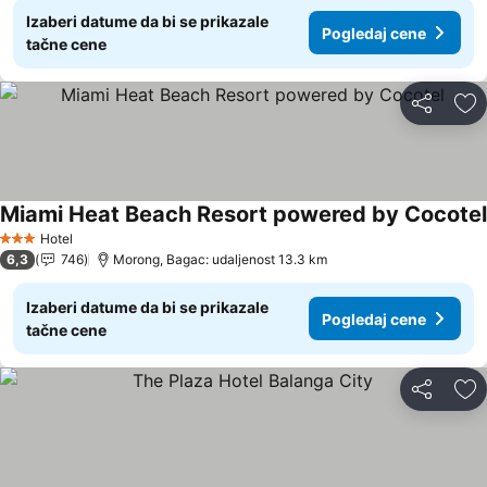
Izaberi datume da bi se prikazale
Pogledaj cene
tačne cene
Deli
Do
Miami Heat Beach Resort powered by Cocotel
Hotel
3 Zvezdice
6,3
746
Morong, Bagac: udaljenost 13.3 km
Izaberi datume da bi se prikazale
Pogledaj cene
tačne cene
Deli
Do