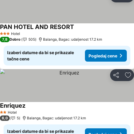
PAN HOTEL AND RESORT
Pogledaj cene
Hotel
3 Zvezdice
7,8
Dobro
505
Balanga, Bagac: udaljenost 17.2 km
Izaberi datume da bi se prikazale
Pogledaj cene
tačne cene
Deli
Do
Enriquez
Pogledaj cene
Hotel
2 Zvezdice
6,0
5
Balanga, Bagac: udaljenost 17.2 km
Izaberi datume da bi se prikazale