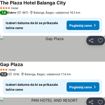
The Plaza Hotel Balanga City
Pogledaj cene
Hotel
4 Zvezdice
7,8
Dobro
967
Balanga, Bagac: udaljenost 18.3 km
Izaberi datume da bi se prikazale
Pogledaj cene
tačne cene
Deli
Do
Gap Plaza
Pogledaj cene
Hotel
3 Zvezdice
7,3
209
Balanga, Bagac: udaljenost 17.6 km
Izaberi datume da bi se prikazale
Pogledaj cene
tačne cene
Deli
Do