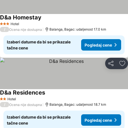
D&a Homestay
Pogledaj cene
Hotel
3 Zvezdice
/
Balanga, Bagac: udaljenost 17.0 km
Ocena nije dostupna
Izaberi datume da bi se prikazale
Pogledaj cene
tačne cene
Deli
Do
D&a Residences
Pogledaj cene
Hotel
2 Zvezdice
/
Balanga, Bagac: udaljenost 18.7 km
Ocena nije dostupna
Izaberi datume da bi se prikazale
Pogledaj cene
tačne cene