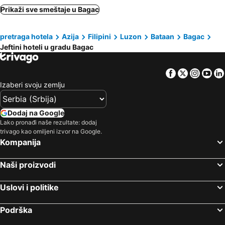
Prikaži sve smeštaje u Bagac
pretraga hotela
Azija
Filipini
Luzon
Bataan
Bagac
Jeftini hoteli u gradu Bagac
Facebook
Twitter
Insta
Yo
Izaberi svoju zemlju
Dodaj na Google
Lako pronađi naše rezultate: dodaj
trivago kao omiljeni izvor na Google.
Kompanija
Naši proizvodi
Uslovi i politike
Podrška