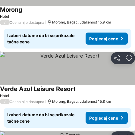
Morong
Pogledaj cene
Hotel
/
Morong, Bagac: udaljenost 15.9 km
Ocena nije dostupna
Izaberi datume da bi se prikazale
Pogledaj cene
tačne cene
Deli
Do
Verde Azul Leisure Resort
Pogledaj cene
Hotel
/
Morong, Bagac: udaljenost 15.8 km
Ocena nije dostupna
Izaberi datume da bi se prikazale
Pogledaj cene
tačne cene