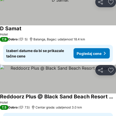
Deli
Do
D Samat
Pogledaj cene
Hotel
7,9
Dobro
5
Balanga, Bagac: udaljenost 18.4 km
Izaberi datume da bi se prikazale
Pogledaj cene
tačne cene
Deli
Do
Reddoorz Plus @ Black Sand Beach Resort Bataan
Pogledaj cene
Hotel
7,5
Dobro
73
Centar grada: udaljenost 3.0 km