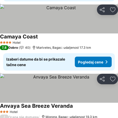
Deli
Do
Camaya Coast
Pogledaj cene
Hotel
4 Zvezdice
7,8
Dobro
40
Mariveles, Bagac: udaljenost 17.3 km
Izaberi datume da bi se prikazale
Pogledaj cene
tačne cene
Deli
Do
Anvaya Sea Breeze Veranda
Pogledaj cene
Hotel
3 Zvezdice
/
Morong, Bagac: udaljenost 19.3 km
Ocena nije dostupna