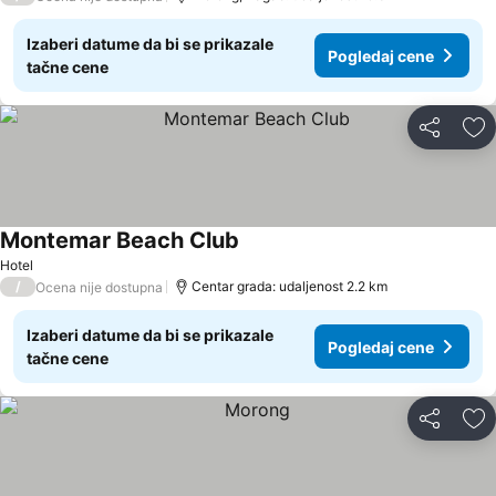
Izaberi datume da bi se prikazale
Pogledaj cene
tačne cene
Deli
Do
Montemar Beach Club
Pogledaj cene
Hotel
/
Centar grada: udaljenost 2.2 km
Ocena nije dostupna
Izaberi datume da bi se prikazale
Pogledaj cene
tačne cene
Deli
Do