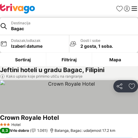
Favoriti
Prijavi
Men
Destinacija
Bagac
Dolazak/odlazak
Gosti i sobe
Izaberi datume
2 gosta, 1 soba.
Sortiraj
Filtriraj
Mapa
Jeftini hoteli u gradu Bagac, Filipini
Kako uplate koje primimo utiču na rangiranje
Deli
Do
Crown Royale Hotel
Pogledaj cene
Hotel
3 Zvezdice
8,3
Vrlo dobro
1.061
Balanga, Bagac: udaljenost 17.2 km