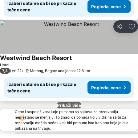
Izaberi datume da bi se prikazale
Pogledaj cene
tačne cene
Deli
Do
Westwind Beach Resort
Pogledaj cene
Hotel
7,3
22
Morong, Bagac: udaljenost 12.6 km
Izaberi datume da bi se prikazale
Pogledaj cene
tačne cene
Prikaži više
Cene i raspoloživost koje primamo sa sajtova za rezervaciju
neprestano se menjaju. To znači da ponuda koju vidiš na sajtu za
rezervaciju možda neće uvek biti potpuno ista kao ona koja je bila
prikazana na trivagu.