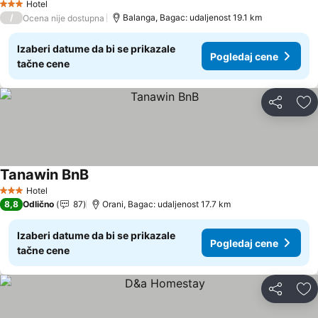
Hotel
3 Zvezdice
/
Balanga, Bagac: udaljenost 19.1 km
Ocena nije dostupna
Izaberi datume da bi se prikazale
Pogledaj cene
tačne cene
Deli
Do
Tanawin BnB
Pogledaj cene
Hotel
3 Zvezdice
8,8
Odlično
87
Orani, Bagac: udaljenost 17.7 km
Izaberi datume da bi se prikazale
Pogledaj cene
tačne cene
Deli
Do