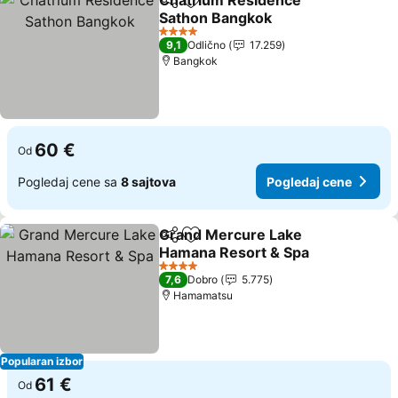
Chatrium Residence
Deli
Dodati u favorite
Sathon Bangkok
4 Zvezdice
9,1
Odlično
17.259
Bangkok
60 €
Od
Pogledaj cene sa
8 sajtova
Pogledaj cene
Grand Mercure Lake
Deli
Dodati u favorite
Hamana Resort & Spa
4 Zvezdice
7,6
Dobro
5.775
Hamamatsu
Popularan izbor
61 €
Od