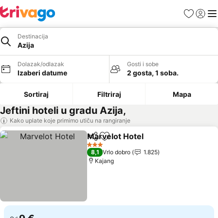
Favoriti
Prijavi
Men
Destinacija
Azija
Dolazak/odlazak
Gosti i sobe
Izaberi datume
2 gosta, 1 soba.
Sortiraj
Filtriraj
Mapa
Jeftini hoteli u gradu Azija,
Kako uplate koje primimo utiču na rangiranje
Marvelot Hotel
Deli
Dodati u favorite
3 Zvezdice
8,1
Vrlo dobro
1.825
Kajang