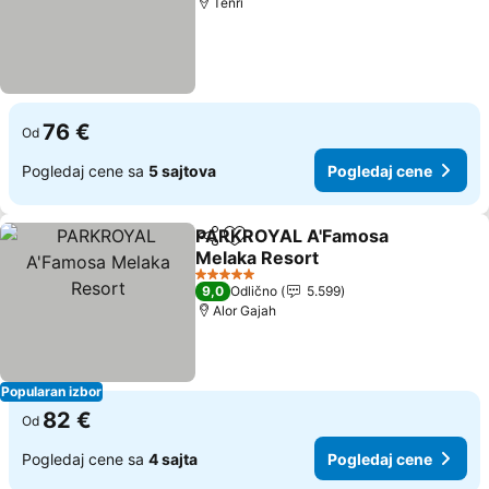
Tenri
76 €
Od
Pogledaj cene sa
5 sajtova
Pogledaj cene
PARKROYAL A'Famosa
Deli
Dodati u favorite
Melaka Resort
5 Zvezdice
9,0
Odlično
5.599
Alor Gajah
Popularan izbor
82 €
Od
Pogledaj cene sa
4 sajta
Pogledaj cene