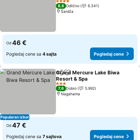
4 Zvezdice
8,6
Odlično
6.341
Šardža
46 €
Od
Pogledaj cene sa
4 sajta
Pogledaj cene
Grand Mercure Lake Biwa
Deli
Dodati u favorite
Resort & Spa
3 Zvezdice
7,6
Dobro
5.992
Nagahama
Popularan izbor
47 €
Od
Pogledaj cene sa
7 sajtova
Pogledaj cene