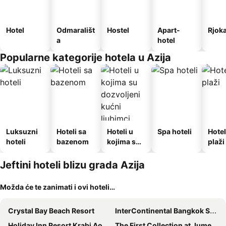
Hotel
Odmarališt
Hostel
Apart-
Rjok
a
hotel
Popularne kategorije hotela u Azija
Luksuzni
Hoteli sa
Hoteli u
Spa hoteli
Hotel
hoteli
bazenom
kojima su
plaži
dozvoljeni
kućni
Jeftini hoteli blizu grada Azija
ljubimci
Možda će te zanimati i ovi hoteli…
Crystal Bay Beach Resort
InterContinental Bangkok Sukhumvit by IHG
Holiday Inn Resort Krabi Ao Nang Beach by IHG
The First Collection at Jumeirah Village Circle, a Tribute Portfolio Hotel