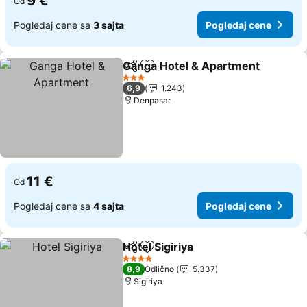
9 €
Od
Pogledaj cene sa
3 sajta
Pogledaj cene
Ganga Hotel & Apartment
Deli
Dodati u favorite
3 Zvezdice
6,9
1.243
Denpasar
11 €
Od
Pogledaj cene sa
4 sajta
Pogledaj cene
Hotel Sigiriya
Deli
Dodati u favorite
4 Zvezdice
8,9
Odlično
5.337
Sigiriya