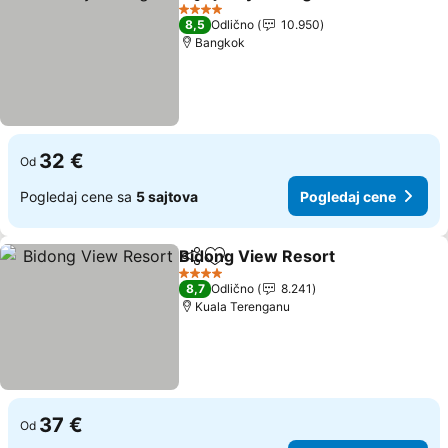
Deli
Dodati u favorite
4 Zvezdice
8,5
Odlično
10.950
Bangkok
32 €
Od
Pogledaj cene sa
5 sajtova
Pogledaj cene
Bidong View Resort
Deli
Dodati u favorite
4 Zvezdice
8,7
Odlično
8.241
Kuala Terenganu
37 €
Od