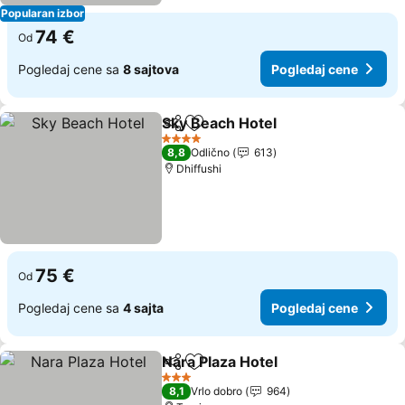
Popularan izbor
74 €
Od
Pogledaj cene sa
8 sajtova
Pogledaj cene
Sky Beach Hotel
Deli
Dodati u favorite
4 Zvezdice
8,8
Odlično
613
Dhiffushi
75 €
Od
Pogledaj cene sa
4 sajta
Pogledaj cene
Nara Plaza Hotel
Deli
Dodati u favorite
3 Zvezdice
8,1
Vrlo dobro
964