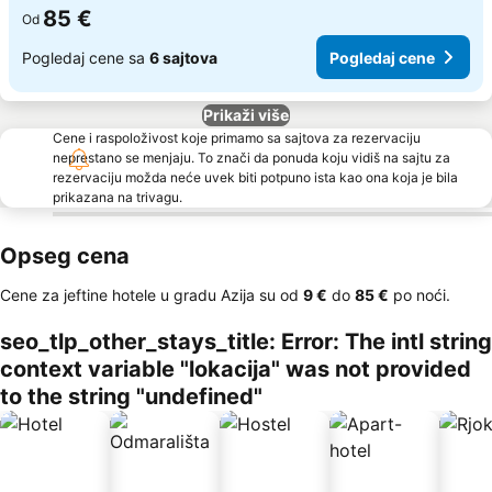
85 €
Od
Pogledaj cene sa
6 sajtova
Pogledaj cene
Prikaži više
Cene i raspoloživost koje primamo sa sajtova za rezervaciju
neprestano se menjaju. To znači da ponuda koju vidiš na sajtu za
rezervaciju možda neće uvek biti potpuno ista kao ona koja je bila
prikazana na trivagu.
Opseg cena
Cene za jeftine hotele u gradu Azija su od
‎9 €
do
‎85 €
po noći.
seo_tlp_other_stays_title: Error: The intl string
context variable "lokacija" was not provided
to the string "undefined"