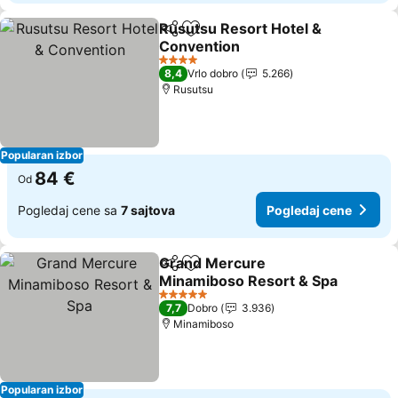
Rusutsu Resort Hotel &
Deli
Dodati u favorite
Convention
4 Zvezdice
8,4
Vrlo dobro
5.266
Rusutsu
Popularan izbor
84 €
Od
Pogledaj cene sa
7 sajtova
Pogledaj cene
Grand Mercure
Deli
Dodati u favorite
Minamiboso Resort & Spa
5 Zvezdice
7,7
Dobro
3.936
Minamiboso
Popularan izbor