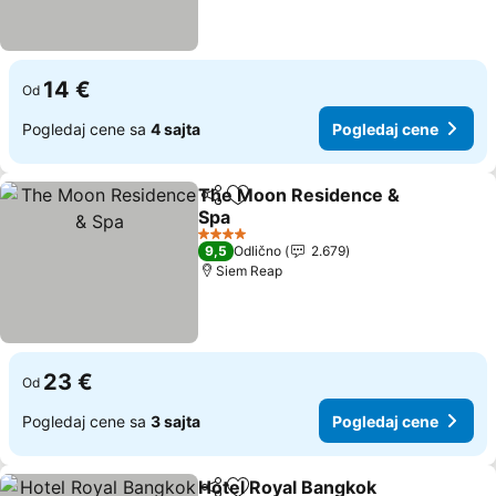
14 €
Od
Pogledaj cene sa
4 sajta
Pogledaj cene
The Moon Residence &
Deli
Dodati u favorite
Spa
4 Zvezdice
9,5
Odlično
2.679
Siem Reap
23 €
Od
Pogledaj cene sa
3 sajta
Pogledaj cene
Hotel Royal Bangkok