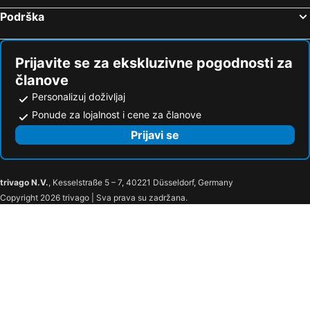
Intercontinental Hotels Phu Quoc Long Beach Resort By Ihg
Phi Phi Harbour View Hotel
Podrška
Thai House Beach Resort
Eleven Hotel Bangkok
InterContinental Muscat by IHG
Savoy Hotel Manila
Prijavite se za ekskluzivne pogodnosti za
Avista Grande Phuket Karon - MGallery
Grand Mercure Bangkok Atrium
članove
Phi Phi Island Cabana Hotel
City Garden Grand Hotel
Personalizuj doživljaj
Mövenpick Resort & Spa Tala Bay Aqaba
ibis budget Tbilisi Center
Ponude za lojalnost i cene za članove
Holiday Inn Express Baruna Bali By Ihg
FIVE Jumeirah Village Dubai
Prijavi se
Grande Centre Point Pattaya
Sea Seeker Krabi Resort
Grand Hyatt Beijing
New Otani Chang Fu Gong
trivago N.V.
, Kesselstraße 5 – 7, 40221 Düsseldorf, Germany
City Hotel Shanghai
Radisson Blu Hotel Shanghai New World
Copyright 2026 trivago | Sva prava su zadržana.
Grand Kempinski Shanghai
Grand Hyatt Shanghai
The Eton Hotel Shanghai
Novotel Shanghai Atlantis
Novotel Shanghai Clover
Hotel Marinabay Seoul
8 Hotel
Migliore Hotel Seoul Myeongdong
Hotel The Botanik Sewoon Myeongdong
Toyoko Inn Seoul Gangnam