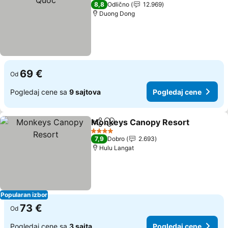
5 Zvezdice
8,8
Odlično
12.969
Duong Dong
69 €
Od
Pogledaj cene sa
9 sajtova
Pogledaj cene
Monkeys Canopy Resort
Deli
Dodati u favorite
4 Zvezdice
7,9
Dobro
2.693
Hulu Langat
Popularan izbor
73 €
Od
Pogledaj cene sa
3 sajta
Pogledaj cene