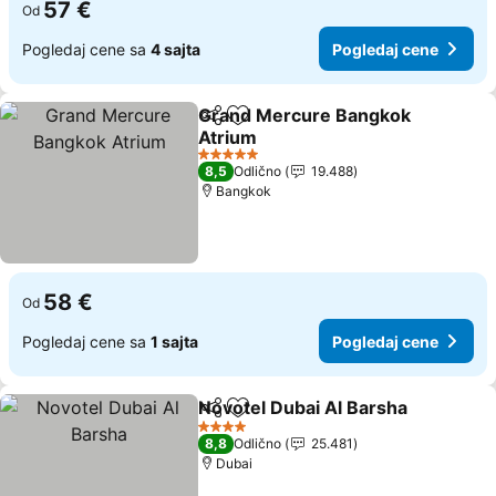
57 €
Od
Pogledaj cene sa
4 sajta
Pogledaj cene
Grand Mercure Bangkok
Deli
Dodati u favorite
Atrium
5 Zvezdice
8,5
Odlično
19.488
Bangkok
58 €
Od
Pogledaj cene sa
1 sajta
Pogledaj cene
Novotel Dubai Al Barsha
Deli
Dodati u favorite
4 Zvezdice
8,8
Odlično
25.481
Dubai