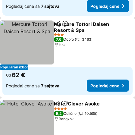
Pogledaj cene sa
7 sajtova
Pogledaj cene
Mercure Tottori Daisen
Deli
Dodati u favorite
Resort & Spa
3 Zvezdice
7,6
Dobro
3.163
Hoki
Popularan izbor
62 €
Od
Pogledaj cene sa
7 sajtova
Pogledaj cene
Hotel Clover Asoke
Deli
Dodati u favorite
4 Zvezdice
9,2
Odlično
10.585
Bangkok