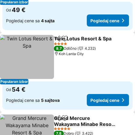
Popularan izbor
49 €
Od
Pogledaj cene sa
4 sajta
Pogledaj cene
Twin Lotus Resort & Spa
Deli
Dodati u favorite
4 Zvezdice
8,7
Odlično
4.232
Koh Lanta City
Popularan izbor
54 €
Od
Pogledaj cene sa
5 sajtova
Pogledaj cene
Grand Mercure
Deli
Dodati u favorite
Wakayama Minabe Resort
& Spa
5 Zvezdice
7,8
Dobro
3.422