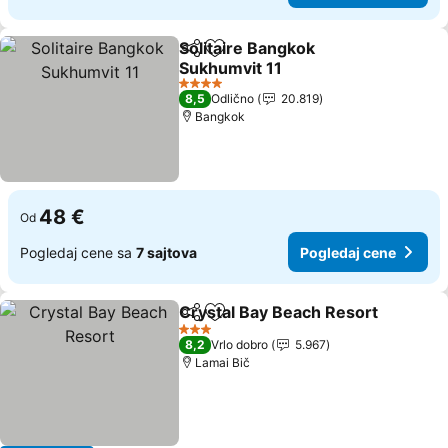
Solitaire Bangkok
Deli
Dodati u favorite
Sukhumvit 11
4 Zvezdice
8,5
Odlično
20.819
Bangkok
48 €
Od
Pogledaj cene sa
7 sajtova
Pogledaj cene
Crystal Bay Beach Resort
Deli
Dodati u favorite
3 Zvezdice
8,2
Vrlo dobro
5.967
Lamai Bič