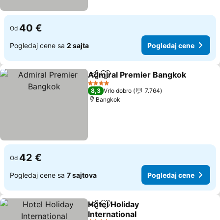
40 €
Od
Pogledaj cene sa
2 sajta
Pogledaj cene
Admiral Premier Bangkok
Deli
Dodati u favorite
4 Zvezdice
8,3
Vrlo dobro
7.764
Bangkok
42 €
Od
Pogledaj cene sa
7 sajtova
Pogledaj cene
Hotel Holiday
Deli
Dodati u favorite
International