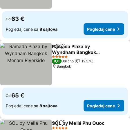
63 €
Od
Pogledaj cene sa
8 sajtova
Pogledaj cene
Ramada Plaza by
Deli
Dodati u favorite
Wyndham Bangkok
Menam Riverside
5 Zvezdice
8,6
Odlično
19.576
Bangkok
65 €
Od
Pogledaj cene sa
8 sajtova
Pogledaj cene
SOL by Meliá Phu Quoc
Deli
Dodati u favorite