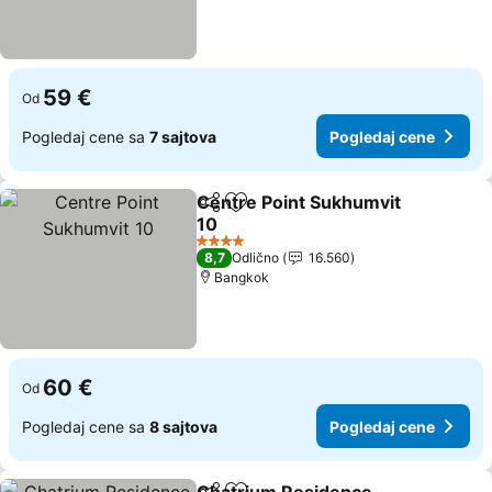
59 €
Od
Pogledaj cene sa
7 sajtova
Pogledaj cene
Centre Point Sukhumvit
Deli
Dodati u favorite
10
4 Zvezdice
8,7
Odlično
16.560
Bangkok
60 €
Od
Pogledaj cene sa
8 sajtova
Pogledaj cene