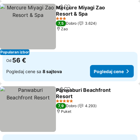
Mercure Miyagi Zao
Deli
Dodati u favorite
Resort & Spa
3 Zvezdice
7,5
Dobro
3.624
Zao
Popularan izbor
56 €
Od
Pogledaj cene sa
8 sajtova
Pogledaj cene
Panwaburi Beachfront
Deli
Dodati u favorite
Resort
5 Zvezdice
7,9
Dobro
4.293
Puket