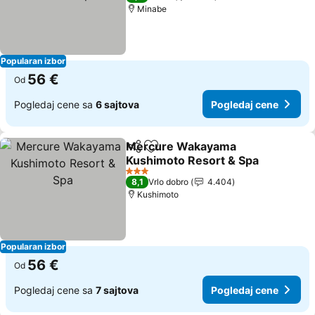
Minabe
Popularan izbor
56 €
Od
Pogledaj cene sa
6 sajtova
Pogledaj cene
Mercure Wakayama
Deli
Dodati u favorite
Kushimoto Resort & Spa
3 Zvezdice
8,1
Vrlo dobro
4.404
Kushimoto
Popularan izbor
56 €
Od
Pogledaj cene sa
7 sajtova
Pogledaj cene