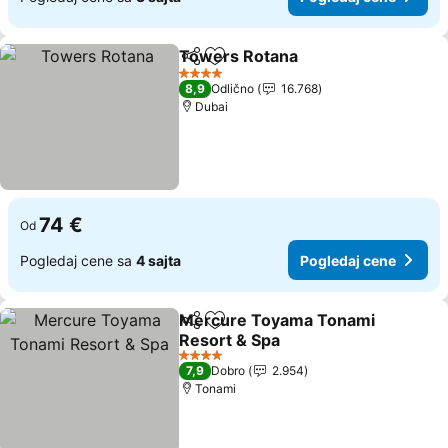
Towers Rotana
Deli
Dodati u favorite
4 Zvezdice
8,9
Odlično
16.768
Dubai
74 €
Od
Pogledaj cene sa
4 sajta
Pogledaj cene
Mercure Toyama Tonami
Deli
Dodati u favorite
Resort & Spa
4 Zvezdice
7,9
Dobro
2.954
Tonami