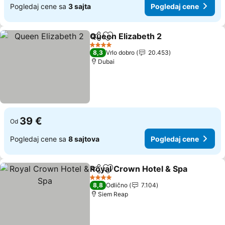
Pogledaj cene sa
3 sajta
Pogledaj cene
Queen Elizabeth 2
Deli
Dodati u favorite
4 Zvezdice
8,3
Vrlo dobro
20.453
Dubai
39 €
Od
Pogledaj cene sa
8 sajtova
Pogledaj cene
Royal Crown Hotel & Spa
Deli
Dodati u favorite
4 Zvezdice
8,8
Odlično
7.104
Siem Reap