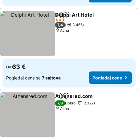
Delphi Art Hotel
Deli
Dodati u favorite
3 Zvezdice
7,4
3.466
Atina
63 €
Od
Pogledaj cene sa
7 sajtova
Pogledaj cene
Athensred.com
Deli
Dodati u favorite
7,9
Dobro
2.322
Atina