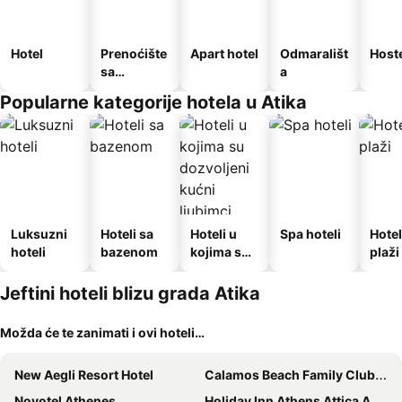
Hotel
Prenoćište
Apart hotel
Odmarališt
Host
sa
a
doručkom
Popularne kategorije hotela u Atika
Luksuzni
Hoteli sa
Hoteli u
Spa hoteli
Hotel
hoteli
bazenom
kojima su
plaži
dozvoljeni
kućni
Jeftini hoteli blizu grada Atika
ljubimci
Možda će te zanimati i ovi hoteli…
New Aegli Resort Hotel
Calamos Beach Family Club Hotel
Novotel Athenes
Holiday Inn Athens Attica Av. Airport West by IHG