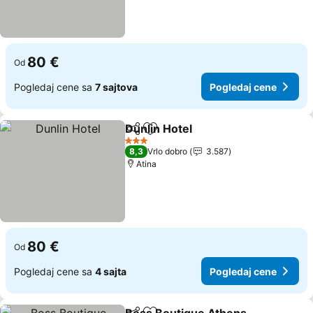
80 €
Od
Pogledaj cene sa
7 sajtova
Pogledaj cene
Dunlin Hotel
Deli
Dodati u favorite
3 Zvezdice
8,3
Vrlo dobro
3.587
Atina
80 €
Od
Pogledaj cene sa
4 sajta
Pogledaj cene