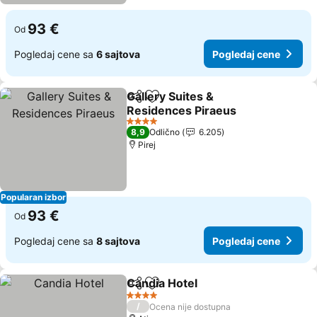
93 €
Od
Pogledaj cene sa
6 sajtova
Pogledaj cene
Gallery Suites &
Deli
Dodati u favorite
Residences Piraeus
4 Zvezdice
8,9
Odlično
6.205
Pirej
Popularan izbor
93 €
Od
Pogledaj cene sa
8 sajtova
Pogledaj cene
Candia Hotel
Deli
Dodati u favorite
4 Zvezdice
/
Ocena nije dostupna