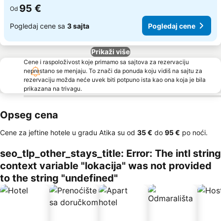
95 €
Od
Pogledaj cene sa
3 sajta
Pogledaj cene
Prikaži više
Cene i raspoloživost koje primamo sa sajtova za rezervaciju
neprestano se menjaju. To znači da ponuda koju vidiš na sajtu za
rezervaciju možda neće uvek biti potpuno ista kao ona koja je bila
prikazana na trivagu.
Opseg cena
Cene za jeftine hotele u gradu Atika su od
‎35 €
do
‎95 €
po noći.
seo_tlp_other_stays_title: Error: The intl string
context variable "lokacija" was not provided
to the string "undefined"