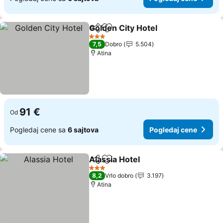
Golden City Hotel
Deli
Dodati u favorite
3 Zvezdice
7,5
Dobro
5.504
Atina
91 €
Od
Pogledaj cene sa
6 sajtova
Pogledaj cene
Alassia Hotel
Deli
Dodati u favorite
3 Zvezdice
8,2
Vrlo dobro
3.197
Atina