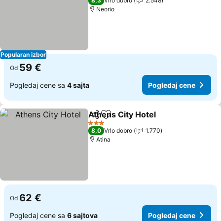
8,3
Vrlo dobro
2.548
Neorio
Popularan izbor
59 €
Od
Pogledaj cene sa
4 sajta
Pogledaj cene
Athens City Hotel
Deli
Dodati u favorite
3 Zvezdice
8,0
Vrlo dobro
1.770
Atina
62 €
Od
Pogledaj cene sa
6 sajtova
Pogledaj cene