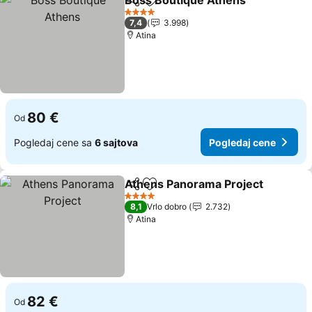
Boss Boutique Athens
Deli
Dodati u favorite
4 Zvezdice
7,4
3.998
Atina
80 €
Od
Pogledaj cene sa
6 sajtova
Pogledaj cene
Athens Panorama Project
Deli
Dodati u favorite
4 Zvezdice
8,1
Vrlo dobro
2.732
Atina
82 €
Od