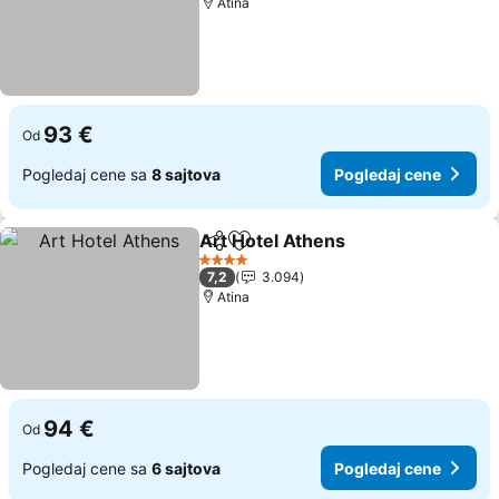
Atina
93 €
Od
Pogledaj cene sa
8 sajtova
Pogledaj cene
Art Hotel Athens
Deli
Dodati u favorite
4 Zvezdice
7,2
3.094
Atina
94 €
Od
Pogledaj cene sa
6 sajtova
Pogledaj cene