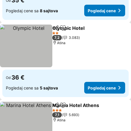
35 €
Od
Pogledaj cene sa
8 sajtova
Pogledaj cene
Olympic Hotel
Deli
Dodati u favorite
2 Zvezdice
7,2
3.083
Atina
36 €
Od
Pogledaj cene sa
5 sajtova
Pogledaj cene
Marina Hotel Athens
Deli
Dodati u favorite
3 Zvezdice
7,1
5.693
Atina