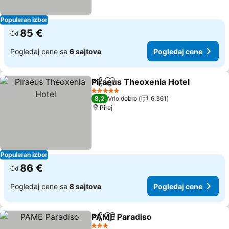
Popularan izbor
85 €
Od
Pogledaj cene sa
6 sajtova
Pogledaj cene
Piraeus Theoxenia Hotel
Deli
Dodati u favorite
5 Zvezdice
8,2
Vrlo dobro
6.361
Pirej
Popularan izbor
86 €
Od
Pogledaj cene sa
8 sajtova
Pogledaj cene
PAME Paradiso
Deli
Dodati u favorite