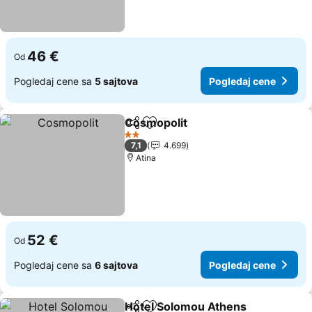
46 €
Od
Pogledaj cene sa
5 sajtova
Pogledaj cene
Cosmopolit
Deli
Dodati u favorite
2 Zvezdice
7,1
4.699
Atina
52 €
Od
Pogledaj cene sa
6 sajtova
Pogledaj cene
Hotel Solomou Athens