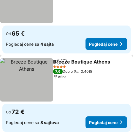
65 €
Od
Pogledaj cene sa
4 sajta
Pogledaj cene
Breeze Boutique Athens
Deli
Dodati u favorite
4 Zvezdice
7,6
Dobro
3.408
Atina
72 €
Od
Pogledaj cene sa
8 sajtova
Pogledaj cene