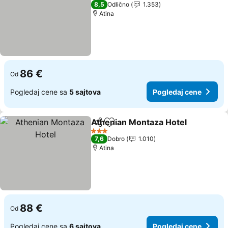
3 Zvezdice
8,5
Odlično
1.353
Atina
86 €
Od
Pogledaj cene sa
5 sajtova
Pogledaj cene
Athenian Montaza Hotel
Deli
Dodati u favorite
3 Zvezdice
7,6
Dobro
1.010
Atina
88 €
Od
Pogledaj cene sa
6 sajtova
Pogledaj cene