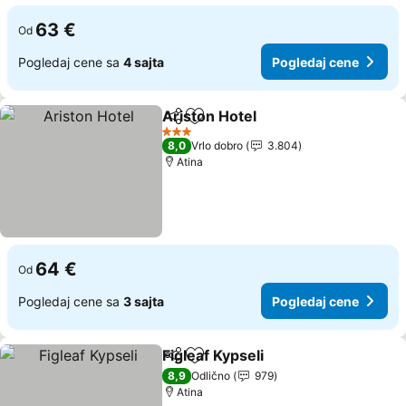
63 €
Od
Pogledaj cene sa
4 sajta
Pogledaj cene
Ariston Hotel
Deli
Dodati u favorite
3 Zvezdice
8,0
Vrlo dobro
3.804
Atina
64 €
Od
Pogledaj cene sa
3 sajta
Pogledaj cene
Figleaf Kypseli
Deli
Dodati u favorite
8,9
Odlično
979
Atina