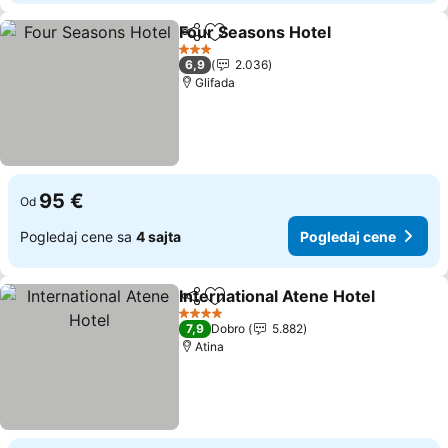
Four Seasons Hotel
Deli
Dodati u favorite
3 Zvezdice
6,9
2.036
Glifada
95 €
Od
Pogledaj cene sa
4 sajta
Pogledaj cene
International Atene Hotel
Deli
Dodati u favorite
4 Zvezdice
7,9
Dobro
5.882
Atina