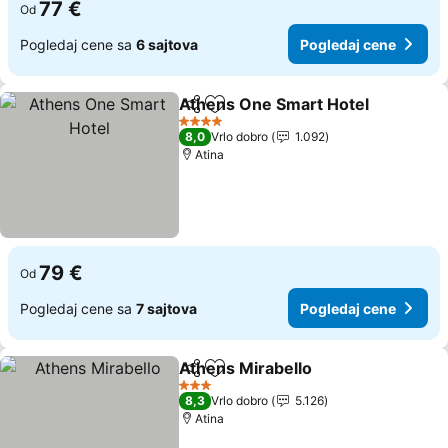
77 €
Od
Pogledaj cene sa
6 sajtova
Pogledaj cene
Athens One Smart Hotel
Deli
Dodati u favorite
4 Zvezdice
8,0
Vrlo dobro
1.092
Atina
79 €
Od
Pogledaj cene sa
7 sajtova
Pogledaj cene
Athens Mirabello
Deli
Dodati u favorite
3 Zvezdice
8,3
Vrlo dobro
5.126
Atina