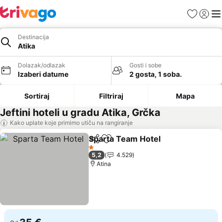
Favoriti
Prijavi
Men
Destinacija
Atika
Dolazak/odlazak
Gosti i sobe
Izaberi datume
2 gosta, 1 soba.
Sortiraj
Filtriraj
Mapa
Jeftini hoteli u gradu Atika, Grčka
Kako uplate koje primimo utiču na rangiranje
Sparta Team Hotel
Deli
Dodati u favorite
1 Zvezdice
5,2
4.529
Atina