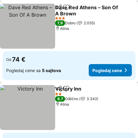
Dave Red Athens – Son Of
Deli
Dodati u favorite
A Brown
3 Zvezdice
7,9
Dobro
2.055
Atina
74 €
Od
Pogledaj cene sa
5 sajtova
Pogledaj cene
Victory Inn
Deli
Dodati u favorite
2 Zvezdice
8,7
Odlično
3.342
Atina