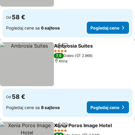
58 €
Od
Pogledaj cene sa
6 sajtova
Pogledaj cene
Ambrosia Suites
Deli
Dodati u favorite
4 Zvezdice
7,5
Dobro
2.966
Atina
58 €
Od
Pogledaj cene sa
8 sajtova
Pogledaj cene
Xenia Poros Image Hotel
Deli
Dodati u favorite
4 Zvezdice