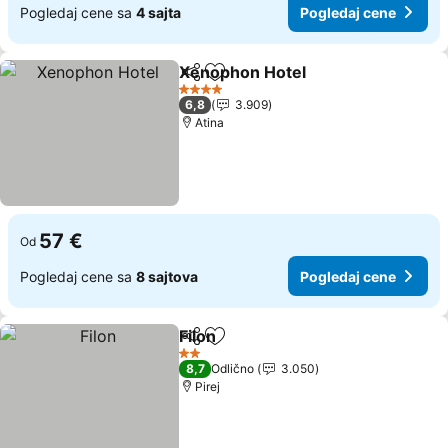
Pogledaj cene sa
4 sajta
Pogledaj cene
Xenophon Hotel
Deli
Dodati u favorite
4 Zvezdice
6,8
3.909
Atina
57 €
Od
Pogledaj cene sa
8 sajtova
Pogledaj cene
Filon
Deli
Dodati u favorite
2 Zvezdice
8,7
Odlično
3.050
Pirej