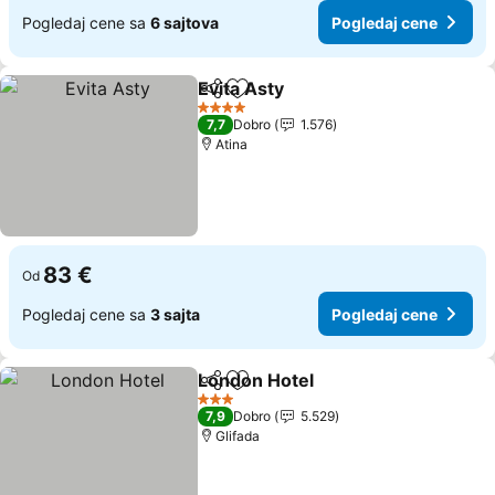
Pogledaj cene sa
6 sajtova
Pogledaj cene
Evita Asty
Deli
Dodati u favorite
4 Zvezdice
7,7
Dobro
1.576
Atina
83 €
Od
Pogledaj cene sa
3 sajta
Pogledaj cene
London Hotel
Deli
Dodati u favorite
3 Zvezdice
7,9
Dobro
5.529
Glifada