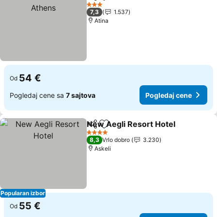
Deli
Dodati u favorite
3 Zvezdice
7,3
1.537
Atina
54 €
Od
Pogledaj cene sa
7 sajtova
Pogledaj cene
New Aegli Resort Hotel
Deli
Dodati u favorite
4 Zvezdice
8,3
Vrlo dobro
3.230
Askeli
Popularan izbor
55 €
Od