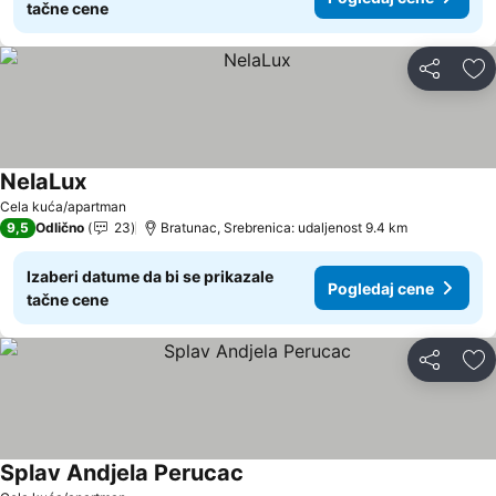
tačne cene
Deli
Do
NelaLux
Cela kuća/apartman
9,5
Odlično
23
Bratunac, Srebrenica: udaljenost 9.4 km
Izaberi datume da bi se prikazale
Pogledaj cene
tačne cene
Deli
Do
Splav Andjela Perucac