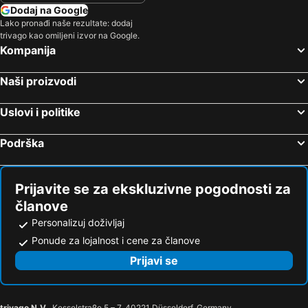
Dodaj na Google
Lako pronađi naše rezultate: dodaj
trivago kao omiljeni izvor na Google.
Kompanija
Naši proizvodi
Uslovi i politike
Podrška
Prijavite se za ekskluzivne pogodnosti za
članove
Personalizuj doživljaj
Ponude za lojalnost i cene za članove
Prijavi se
trivago N.V.
, Kesselstraße 5 – 7, 40221 Düsseldorf, Germany