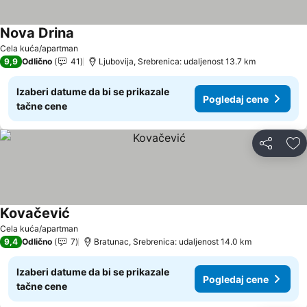
Nova Drina
Cela kuća/apartman
9,9
Odlično
41
Ljubovija, Srebrenica: udaljenost 13.7 km
Izaberi datume da bi se prikazale
Pogledaj cene
tačne cene
Deli
Do
Kovačević
Cela kuća/apartman
9,4
Odlično
7
Bratunac, Srebrenica: udaljenost 14.0 km
Izaberi datume da bi se prikazale
Pogledaj cene
tačne cene