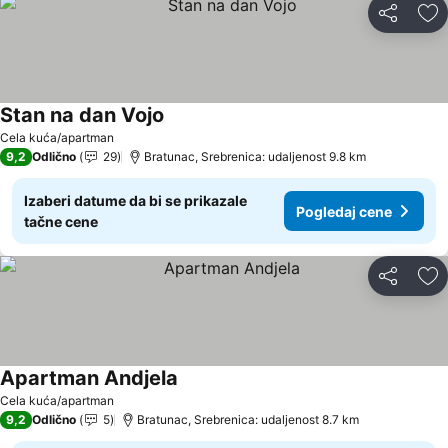
Deli
Do
Stan na dan Vojo
Cela kuća/apartman
9,2
Odlično
29
Bratunac, Srebrenica: udaljenost 9.8 km
Izaberi datume da bi se prikazale
Pogledaj cene
tačne cene
Deli
Do
Apartman Andjela
Cela kuća/apartman
9,2
Odlično
5
Bratunac, Srebrenica: udaljenost 8.7 km