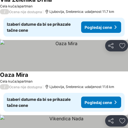
Cela kuća/apartman
/
Ljubovija, Srebrenica: udaljenost 11.7 km
Ocena nije dostupna
Izaberi datume da bi se prikazale
Pogledaj cene
tačne cene
Deli
Do
Oaza Mira
Cela kuća/apartman
/
Ljubovija, Srebrenica: udaljenost 11.6 km
Ocena nije dostupna
Izaberi datume da bi se prikazale
Pogledaj cene
tačne cene
Deli
Do