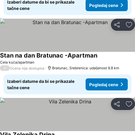
Izaberi datume da bi se prikazale
Pogledaj cene
tačne cene
Deli
Do
Stan na dan Bratunac -Apartman
Cela kuća/apartman
/
Bratunac, Srebrenica: udaljenost 9.8 km
Ocena nije dostupna
Izaberi datume da bi se prikazale
Pogledaj cene
tačne cene
Deli
Do
Vila Zelenika Drina