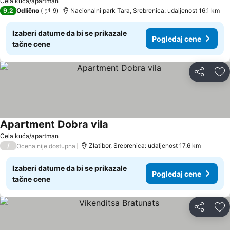
Cela kuća/apartman
9,2
Odlično
9
Nacionalni park Tara, Srebrenica: udaljenost 16.1 km
Izaberi datume da bi se prikazale
Pogledaj cene
tačne cene
Deli
Do
Apartment Dobra vila
Cela kuća/apartman
/
Zlatibor, Srebrenica: udaljenost 17.6 km
Ocena nije dostupna
Izaberi datume da bi se prikazale
Pogledaj cene
tačne cene
Deli
Do