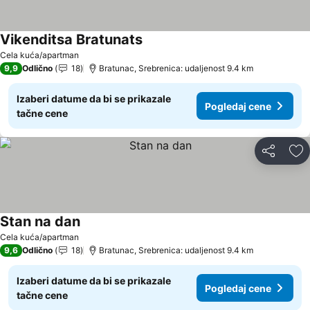
Vikenditsa Bratunats
Cela kuća/apartman
9,9
Odlično
18
Bratunac, Srebrenica: udaljenost 9.4 km
Izaberi datume da bi se prikazale
Pogledaj cene
tačne cene
Deli
Do
Stan na dan
Cela kuća/apartman
9,6
Odlično
18
Bratunac, Srebrenica: udaljenost 9.4 km
Izaberi datume da bi se prikazale
Pogledaj cene
tačne cene