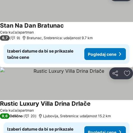
Stan Na Dan Bratunac
Cela kuća/apartman
6,7
9
Bratunac, Srebrenica: udaljenost 9.7 km
Izaberi datume da bi se prikazale
Pogledaj cene
tačne cene
Deli
Do
Rustic Luxury Villa Drina Drlače
Cela kuća/apartman
9,6
Odlično
20
Ljubovija, Srebrenica: udaljenost 15.2 km
Izaberi datume da bi se prikazale
Pogledaj cene