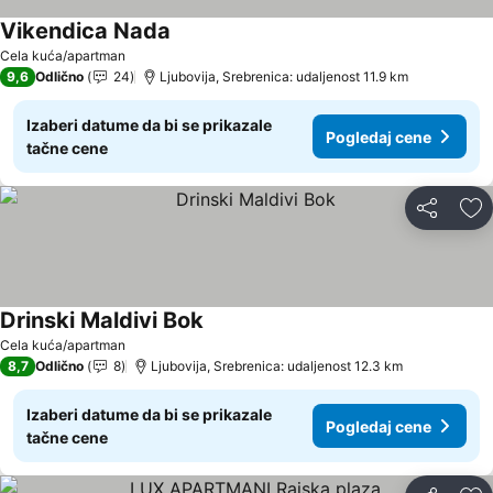
Vikendica Nada
Cela kuća/apartman
9,6
Odlično
24
Ljubovija, Srebrenica: udaljenost 11.9 km
Izaberi datume da bi se prikazale
Pogledaj cene
tačne cene
Deli
Do
Drinski Maldivi Bok
Cela kuća/apartman
8,7
Odlično
8
Ljubovija, Srebrenica: udaljenost 12.3 km
Izaberi datume da bi se prikazale
Pogledaj cene
tačne cene