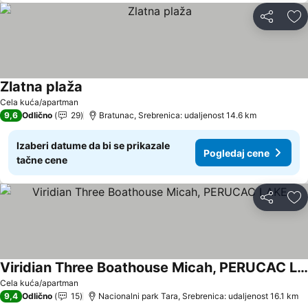
Deli
Do
Zlatna plaža
Cela kuća/apartman
9,6
Odlično
29
Bratunac, Srebrenica: udaljenost 14.6 km
Izaberi datume da bi se prikazale
Pogledaj cene
tačne cene
Deli
Do
Viridian Three Boathouse Micah, PERUCAC LAKE
Cela kuća/apartman
9,4
Odlično
15
Nacionalni park Tara, Srebrenica: udaljenost 16.1 km