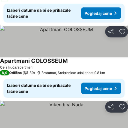
Izaberi datume da bi se prikazale
Pogledaj cene
tačne cene
Deli
Do
Apartmani COLOSSEUM
Cela kuća/apartman
8,9
Odlično
39
Bratunac, Srebrenica: udaljenost 9.8 km
Izaberi datume da bi se prikazale
Pogledaj cene
tačne cene
Deli
Do