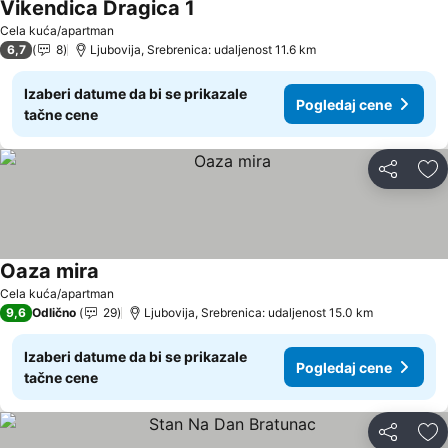
Vikendica Dragica 1
Cela kuća/apartman
6,7
8
Ljubovija, Srebrenica: udaljenost 11.6 km
Izaberi datume da bi se prikazale
Pogledaj cene
tačne cene
Deli
Do
Oaza mira
Cela kuća/apartman
9,6
Odlično
29
Ljubovija, Srebrenica: udaljenost 15.0 km
Izaberi datume da bi se prikazale
Pogledaj cene
tačne cene
Deli
Do