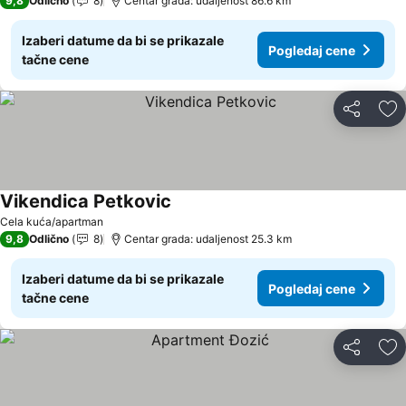
9,8
Odlično
8
Centar grada: udaljenost 86.6 km
Izaberi datume da bi se prikazale
Pogledaj cene
tačne cene
Deli
Do
Vikendica Petkovic
Cela kuća/apartman
9,8
Odlično
8
Centar grada: udaljenost 25.3 km
Izaberi datume da bi se prikazale
Pogledaj cene
tačne cene
Deli
Do