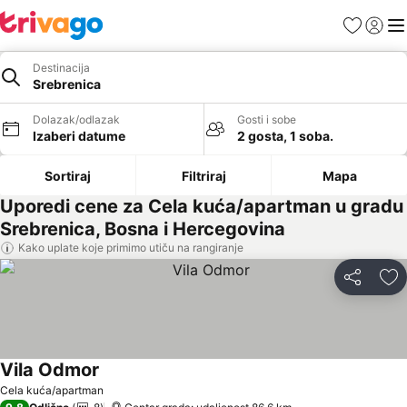
Favoriti
Prijavi
Men
Destinacija
Srebrenica
Dolazak/odlazak
Gosti i sobe
Izaberi datume
2 gosta, 1 soba.
Sortiraj
Filtriraj
Mapa
Uporedi cene za Cela kuća/apartman u gradu
Srebrenica, Bosna i Hercegovina
Kako uplate koje primimo utiču na rangiranje
Deli
Do
Vila Odmor
Cela kuća/apartman