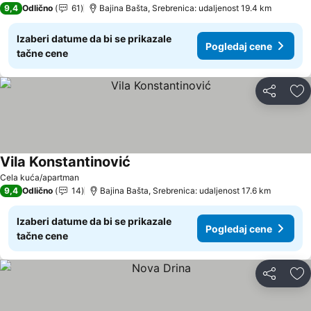
9,4
Odlično
61
Bajina Bašta, Srebrenica: udaljenost 19.4 km
Izaberi datume da bi se prikazale
Pogledaj cene
tačne cene
Deli
Do
Vila Konstantinović
Cela kuća/apartman
9,4
Odlično
14
Bajina Bašta, Srebrenica: udaljenost 17.6 km
Izaberi datume da bi se prikazale
Pogledaj cene
tačne cene
Deli
Do