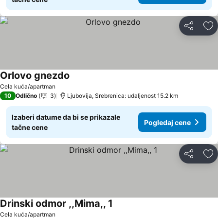
Deli
Do
Orlovo gnezdo
Cela kuća/apartman
10
Odlično
3
Ljubovija, Srebrenica: udaljenost 15.2 km
Izaberi datume da bi se prikazale
Pogledaj cene
tačne cene
Deli
Do
Drinski odmor ,,Mima,, 1
Cela kuća/apartman