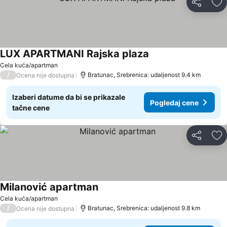
Deli
Do
LUX APARTMANI Rajska plaza
Cela kuća/apartman
/
Bratunac, Srebrenica: udaljenost 9.4 km
Ocena nije dostupna
Izaberi datume da bi se prikazale
Pogledaj cene
tačne cene
Deli
Do
Milanović apartman
Cela kuća/apartman
/
Bratunac, Srebrenica: udaljenost 9.8 km
Ocena nije dostupna