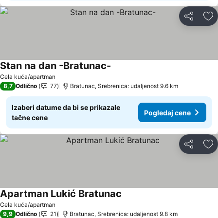
Deli
Do
Stan na dan -Bratunac-
Cela kuća/apartman
8,7
Odlično
77
Bratunac, Srebrenica: udaljenost 9.6 km
Izaberi datume da bi se prikazale
Pogledaj cene
tačne cene
Deli
Do
Apartman Lukić Bratunac
Cela kuća/apartman
9,9
Odlično
21
Bratunac, Srebrenica: udaljenost 9.8 km