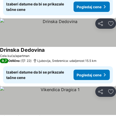
Izaberi datume da bi se prikazale
Pogledaj cene
tačne cene
Deli
Do
Drinska Dedovina
Cela kuća/apartman
9,7
Odlično
22
Ljubovija, Srebrenica: udaljenost 15.5 km
Izaberi datume da bi se prikazale
Pogledaj cene
tačne cene
Deli
Do