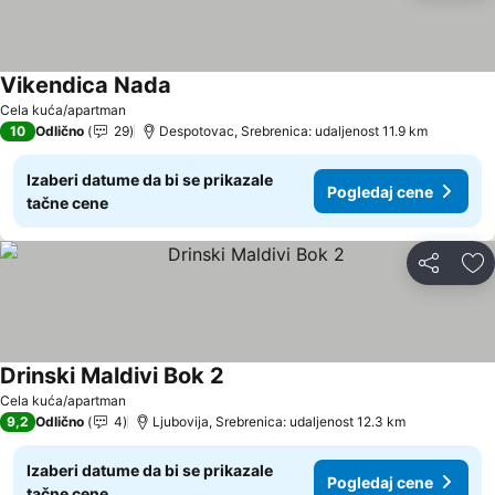
Vikendica Nada
Cela kuća/apartman
10
Odlično
29
Despotovac, Srebrenica: udaljenost 11.9 km
Izaberi datume da bi se prikazale
Pogledaj cene
tačne cene
Deli
Do
Drinski Maldivi Bok 2
Cela kuća/apartman
9,2
Odlično
4
Ljubovija, Srebrenica: udaljenost 12.3 km
Izaberi datume da bi se prikazale
Pogledaj cene
tačne cene