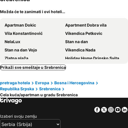
Možda će te zanimati i ovi hoteli…
Apartman Dokic
Apartment Dobra vila
Vila Konstantinović
Vikendica Petkovic
NelaLux
Stan na dan
Stan na dan Vojo
Vikendica Nada
Zlatna plaža
Holiday Home Drinsko Svitanje
Splav Horizont
Tara Lux Apartmani
Prikaži sve smeštaje u Srebrenica
Splav Posejdon
Dren Chalet Lux - Banjska stena
pretraga hotela
Evropa
Bosna i Hercegovina
Kuca Perucac
Etno Kutak Purtić
Republika Srpska
Srebrenica
Cela kuća/apartman u gradu Srebrenica
Facebook
Twitter
Insta
Yo
Izaberi svoju zemlju