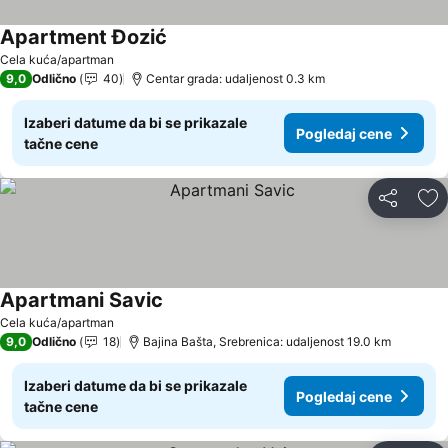
Apartment Đozić
Cela kuća/apartman
9,0
Odlično
40
Centar grada: udaljenost 0.3 km
Izaberi datume da bi se prikazale
Pogledaj cene
tačne cene
Deli
Do
Apartmani Savic
Cela kuća/apartman
9,0
Odlično
18
Bajina Bašta, Srebrenica: udaljenost 19.0 km
Izaberi datume da bi se prikazale
Pogledaj cene
tačne cene